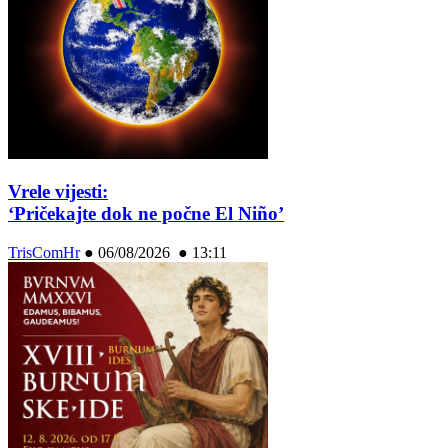
Vrele vijesti:
‘Pričekajte dok ne počne El Niño’
TrisComHr
●
06/08/2026 ● 13:11