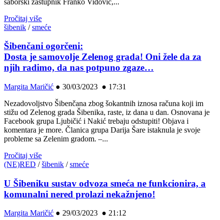
saborski zastupnik Franko Vidović,...
Pročitaj više
šibenik
/
smeće
Šibenčani ogorčeni:
Dosta je samovolje Zelenog grada! Oni žele da za
njih radimo, da nas potpuno zgaze…
Margita Maričić
●
30/03/2023 ● 17:31
Nezadovoljstvo Šibenčana zbog šokantnih iznosa računa koji im
stižu od Zelenog grada Šibenika, raste, iz dana u dan. Osnovana je
Facebook grupa Ljubičić i Nakić trebaju odstupiti! Objava i
komentara je more. Članica grupa Darija Šare istaknula je svoje
probleme sa Zelenim gradom. –...
Pročitaj više
(NE)RED
/
šibenik
/
smeće
U Šibeniku sustav odvoza smeća ne funkcionira, a
komunalni nered prolazi nekažnjeno!
Margita Maričić
●
29/03/2023 ● 21:12