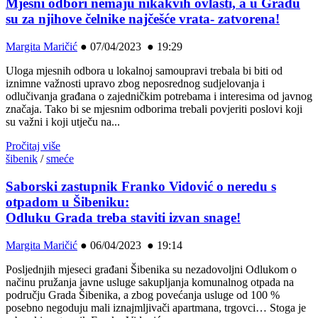
Mjesni odbori nemaju nikakvih ovlasti, a u Gradu
su za njihove čelnike najčešće vrata- zatvorena!
Margita Maričić
●
07/04/2023 ● 19:29
Uloga mjesnih odbora u lokalnoj samoupravi trebala bi biti od
iznimne važnosti upravo zbog neposrednog sudjelovanja i
odlučivanja građana o zajedničkim potrebama i interesima od javnog
značaja. Tako bi se mjesnim odborima trebali povjeriti poslovi koji
su važni i koji utječu na...
Pročitaj više
šibenik
/
smeće
Saborski zastupnik Franko Vidović o neredu s
otpadom u Šibeniku:
Odluku Grada treba staviti izvan snage!
Margita Maričić
●
06/04/2023 ● 19:14
Posljednjih mjeseci građani Šibenika su nezadovoljni Odlukom o
načinu pružanja javne usluge sakupljanja komunalnog otpada na
području Grada Šibenika, a zbog povećanja usluge od 100 %
posebno negoduju mali iznajmljivači apartmana, trgovci… Stoga je