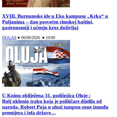
XVIII. Burnumske ide u Eko kampusu „Krka“ u
Puljanima – dan posvećen rimskoj baštini,
gastronomiji i učenju kroz doživljaj
OGLAS
●
06/08/2026 ● 10:00
U Kninu obilježena 31. godišnjica Oluje :
Bulj uklonio traku koja je političare dijelila od
naroda, Robert Puja u ulozi tampon-zone između
premijera i šefa države…