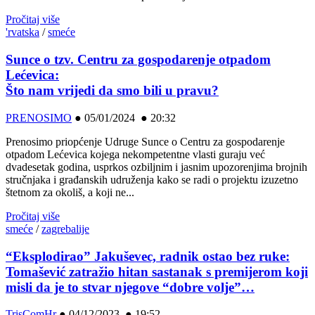
Pročitaj više
'rvatska
/
smeće
Sunce o tzv. Centru za gospodarenje otpadom
Lećevica:
Što nam vrijedi da smo bili u pravu?
PRENOSIMO
●
05/01/2024 ● 20:32
Prenosimo priopćenje Udruge Sunce o Centru za gospodarenje
otpadom Lećevica kojega nekompetentne vlasti guraju već
dvadesetak godina, usprkos ozbiljnim i jasnim upozorenjima brojnih
stručnjaka i građanskih udruženja kako se radi o projektu izuzetno
štetnom za okoliš, a koji ne...
Pročitaj više
smeće
/
zagrebalije
“Eksplodirao” Jakuševec, radnik ostao bez ruke:
Tomašević zatražio hitan sastanak s premijerom koji
misli da je to stvar njegove “dobre volje”…
TrisComHr
●
04/12/2023 ● 19:52