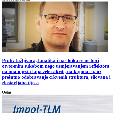
Protiv lažljivaca, fanatika i nasilnika se ne bori
otvorenim sukobom nego usmjeravanjem reflektora
na ona mjesta koja žele sakriti, na kojima su, uz
prešutno odobravanje crkvenih struktura, silovana i
zlostavljana djeca
Oglas