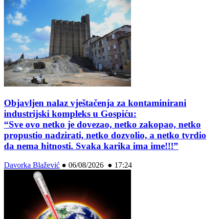
Objavljen nalaz vještačenja za kontaminirani
industrijski kompleks u Gospiću:
“Sve ovo netko je dovezao, netko zakopao, netko
propustio nadzirati, netko dozvolio, a netko tvrdio
da nema hitnosti. Svaka karika ima ime!!!”
Davorka Blažević
●
06/08/2026 ● 17:24