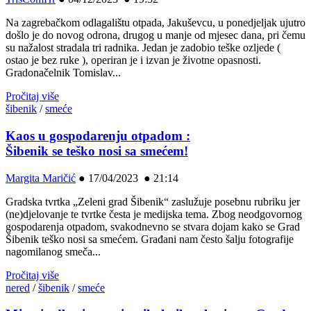
Na zagrebačkom odlagalištu otpada, Jakuševcu, u ponedjeljak ujutro
došlo je do novog odrona, drugog u manje od mjesec dana, pri čemu
su nažalost stradala tri radnika. Jedan je zadobio teške ozljede (
ostao je bez ruke ), operiran je i izvan je životne opasnosti.
Gradonačelnik Tomislav...
Pročitaj više
šibenik
/
smeće
Kaos u gospodarenju otpadom :
Šibenik se teško nosi sa smećem!
Margita Maričić
●
17/04/2023 ● 21:14
Gradska tvrtka „Zeleni grad Šibenik“ zaslužuje posebnu rubriku jer
(ne)djelovanje te tvrtke česta je medijska tema. Zbog neodgovornog
gospodarenja otpadom, svakodnevno se stvara dojam kako se Grad
Šibenik teško nosi sa smećem. Građani nam često šalju fotografije
nagomilanog smeča...
Pročitaj više
nered
/
šibenik
/
smeće