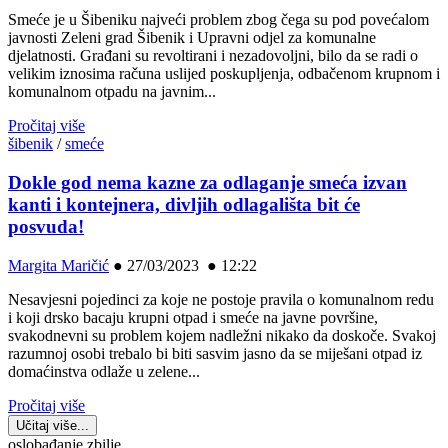
Smeće je u Šibeniku najveći problem zbog čega su pod povećalom
javnosti Zeleni grad Šibenik i Upravni odjel za komunalne
djelatnosti. Građani su revoltirani i nezadovoljni, bilo da se radi o
velikim iznosima računa uslijed poskupljenja, odbačenom krupnom i
komunalnom otpadu na javnim...
Pročitaj više
šibenik
/
smeće
Dokle god nema kazne za odlaganje smeća izvan
kanti i kontejnera, divljih odlagališta bit će
posvuda!
Margita Maričić
●
27/03/2023 ● 12:22
Nesavjesni pojedinci za koje ne postoje pravila o komunalnom redu
i koji drsko bacaju krupni otpad i smeće na javne površine,
svakodnevni su problem kojem nadležni nikako da doskoče. Svakoj
razumnoj osobi trebalo bi biti sasvim jasno da se miješani otpad iz
domaćinstva odlaže u zelene...
Pročitaj više
Učitaj više...
oslobađanje zbilje