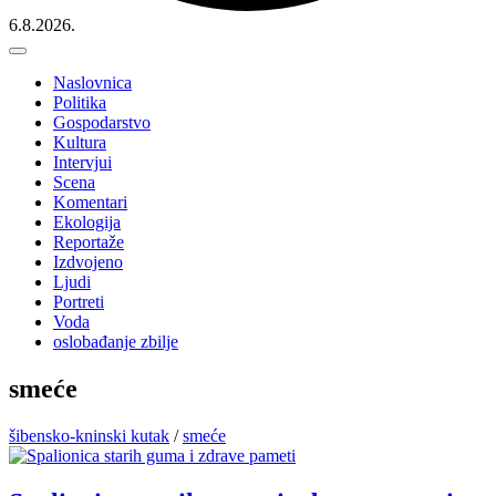
6.8.2026.
Naslovnica
Politika
Gospodarstvo
Kultura
Intervjui
Scena
Komentari
Ekologija
Reportaže
Izdvojeno
Ljudi
Portreti
Voda
oslobađanje zbilje
smeće
šibensko-kninski kutak
/
smeće