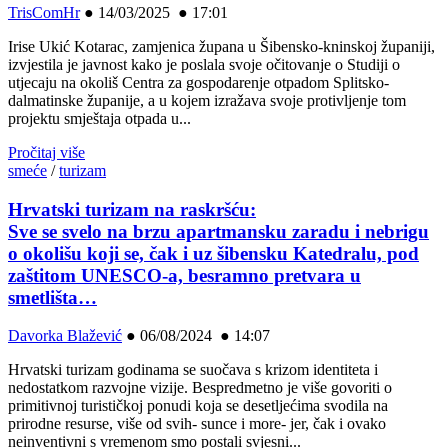
TrisComHr
●
14/03/2025 ● 17:01
Irise Ukić Kotarac, zamjenica župana u Šibensko-kninskoj županiji,
izvjestila je javnost kako je poslala svoje očitovanje o Studiji o
utjecaju na okoliš Centra za gospodarenje otpadom Splitsko-
dalmatinske županije, a u kojem izražava svoje protivljenje tom
projektu smještaja otpada u...
Pročitaj više
smeće
/
turizam
Hrvatski turizam na raskršću:
Sve se svelo na brzu apartmansku zaradu i nebrigu
o okolišu koji se, čak i uz šibensku Katedralu, pod
zaštitom UNESCO-a, besramno pretvara u
smetlišta…
Davorka Blažević
●
06/08/2024 ● 14:07
Hrvatski turizam godinama se suočava s krizom identiteta i
nedostatkom razvojne vizije. Bespredmetno je više govoriti o
primitivnoj turističkoj ponudi koja se desetljećima svodila na
prirodne resurse, više od svih- sunce i more- jer, čak i ovako
neinventivni s vremenom smo postali svjesni...