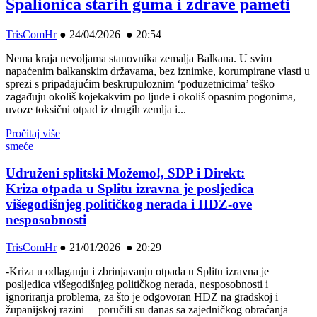
Spalionica starih guma i zdrave pameti
TrisComHr
●
24/04/2026 ● 20:54
Nema kraja nevoljama stanovnika zemalja Balkana. U svim
napaćenim balkanskim državama, bez iznimke, korumpirane vlasti u
sprezi s pripadajućim beskrupuloznim ‘poduzetnicima’ teško
zagađuju okoliš kojekakvim po ljude i okoliš opasnim pogonima,
uvoze toksični otpad iz drugih zemlja i...
Pročitaj više
smeće
Udruženi splitski Možemo!, SDP i Direkt:
Kriza otpada u Splitu izravna je posljedica
višegodišnjeg političkog nerada i HDZ-ove
nesposobnosti
TrisComHr
●
21/01/2026 ● 20:29
-Kriza u odlaganju i zbrinjavanju otpada u Splitu izravna je
posljedica višegodišnjeg političkog nerada, nesposobnosti i
ignoriranja problema, za što je odgovoran HDZ na gradskoj i
županijskoj razini – poručili su danas sa zajedničkog obraćanja