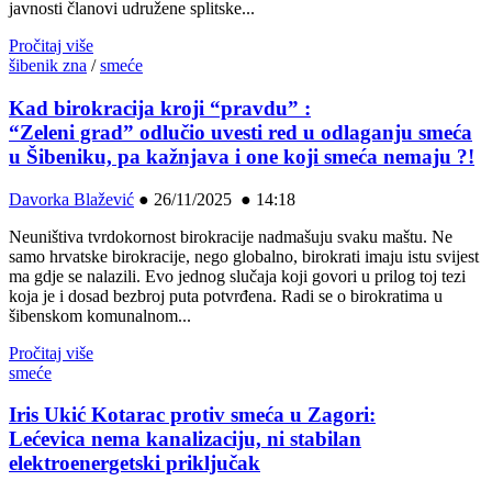
javnosti članovi udružene splitske...
Pročitaj više
šibenik zna
/
smeće
Kad birokracija kroji “pravdu” :
“Zeleni grad” odlučio uvesti red u odlaganju smeća
u Šibeniku, pa kažnjava i one koji smeća nemaju ?!
Davorka Blažević
●
26/11/2025 ● 14:18
Neuništiva tvrdokornost birokracije nadmašuju svaku maštu. Ne
samo hrvatske birokracije, nego globalno, birokrati imaju istu svijest
ma gdje se nalazili. Evo jednog slučaja koji govori u prilog toj tezi
koja je i dosad bezbroj puta potvrđena. Radi se o birokratima u
šibenskom komunalnom...
Pročitaj više
smeće
Iris Ukić Kotarac protiv smeća u Zagori:
Lećevica nema kanalizaciju, ni stabilan
elektroenergetski priključak