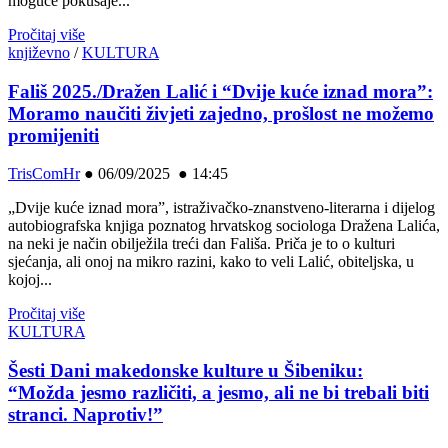
moguće pokušaje...
Pročitaj više
književno
/
KULTURA
Fališ 2025./Dražen Lalić i “Dvije kuće iznad mora”:
Moramo naučiti živjeti zajedno, prošlost ne možemo
promijeniti
TrisComHr
●
06/09/2025 ● 14:45
„Dvije kuće iznad mora”, istraživačko-znanstveno-literarna i dijelog
autobiografska knjiga poznatog hrvatskog sociologa Dražena Lalića,
na neki je način obilježila treći dan Fališa. Priča je to o kulturi
sjećanja, ali onoj na mikro razini, kako to veli Lalić, obiteljska, u
kojoj...
Pročitaj više
KULTURA
Šesti Dani makedonske kulture u Šibeniku:
“Možda jesmo različiti, a jesmo, ali ne bi trebali biti
stranci. Naprotiv!”