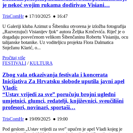
je nekoć svojim rukama dodirivao Visiani…
TrisComHr
●
17/10/2025 ● 16:47
U Galeriji kluba Azimut u Šibeniku otvorena je izložba fotografija
„Razvezujući Visianijev fjok“ autora Željka Krnčevića. Riječ je o
događaju posvećenom velikom Šibenčaninu Robertu Visianiju, ocu
talijanske botanike. Uz voditeljicu projekta Flora Dalmatica
Snježanu Klarić, o...
Pročitaj više
FESTIVALI
/
KULTURA
Zbog vala otkazivanja festivala i koncerata
Inicijativa Za Hrvatsku slobode uputila javni apel
Vladi:
“Ustav vrijedi za sve” poručuju brojni ugledni
umjetnici, glumci, redatelji, književnici, sveučilišni
profesori, novinari, sportaši…
TrisComHr
●
19/09/2025 ● 19:00
Pod geslom „Ustav vrijedi za sve” upućen je apel Vladi kojeg je