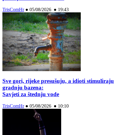
TrisComHr
●
05/08/2026 ● 19:43
Sve gori, rijeke presušuju, a idioti stimuliraju
gradnju bazena:
Savjeti za štednju vode
TrisComHr
●
05/08/2026 ● 10:10