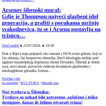
Arsenov šibenski mural:
Gdje je Thompson najveći glazbeni idol
generacija, a grafiti s porukama mržnje
svakodnevica, tu se i Arsena postavlja na
tržnicu…
TrisComHr
●
21/07/2026 ● 19:39
Dok u Rijeci traju prijepori oko murala s HOS-ovim grbom, koji se
čas uklanja, čas bespravno obnavlja, šireći ideologiju mržnje pod
egidom braniteljskog doprinosa obrani Hrvatske, Šibenik je dobio
svoj, novi mural, posvećen velikom hrvatskom glazbeniku i
antologijskom pjesniku Arsenu...
Pročitaj više
eu projekti
/
KULTURA
/
šibenik zna
Noć tvrđava u Šibeniku:
Tvrđave su nekad bile zatvorene, zaštićene i teško
dostupne, danas ih želimo otvarati svima!