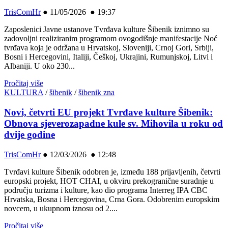
TrisComHr
●
11/05/2026 ● 19:37
Zaposlenici Javne ustanove Tvrđava kulture Šibenik iznimno su
zadovoljni realiziranim programom ovogodišnje manifestacije Noć
tvrđava koja je održana u Hrvatskoj, Sloveniji, Crnoj Gori, Srbiji,
Bosni i Hercegovini, Italiji, Češkoj, Ukrajini, Rumunjskoj, Litvi i
Albaniji. U oko 230...
Pročitaj više
KULTURA
/
šibenik
/
šibenik zna
Novi, četvrti EU projekt Tvrđave kulture Šibenik:
Obnova sjeverozapadne kule sv. Mihovila u roku od
dvije godine
TrisComHr
●
12/03/2026 ● 12:48
Tvrđavi kulture Šibenik odobren je, između 188 prijavljenih, četvrti
europski projekt, HOT CHAI, u okviru prekogranične suradnje u
području turizma i kulture, kao dio programa Interreg IPA CBC
Hrvatska, Bosna i Hercegovina, Crna Gora. Odobrenim europskim
novcem, u ukupnom iznosu od 2....
Pročitaj više