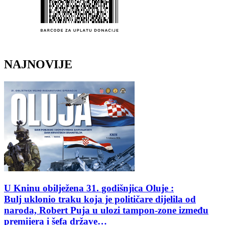
NAJNOVIJE
U Kninu obilježena 31. godišnjica Oluje :
Bulj uklonio traku koja je političare dijelila od
naroda, Robert Puja u ulozi tampon-zone između
premijera i šefa države…