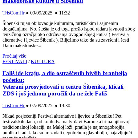
makedonske kulture u Šibeniku
TrisComHr
●
09/09/2025 ● 11:32
Šibenski rujan obilovao je kulturnim, turističkim i sajmenim
događanjima. No, štošta je od toga prošlo ispod radara javnosti zbog
tenzičnog ozračja oko održavanja ovogodišnjeg Fališa ( Festivala
alternative i ljevice Šibenik ). Bilježimo tako da su završeni i šesti
Dani makedonske...
Pročitaj više
FESTIVALI
/
KULTURA
Fališ ide kraju, a dio ostrašćenih bivših branitelja
početku:
Veterani prosvjedovali u centru Šibenika, klicali
ZDS i još jednom poručili da ne žele Fališ
TrisComHr
●
07/09/2025 ● 19:30
Nikad posjećeniji Festival alternative i ljevice u Šibeniku! Pet
festivalskih dana, od kojih dva na tvrđavi Barone a tri na njihovoj
tradicionalnoj lokaciji, na Maloj loži, pratila je najmnogobrojija
publika ikad. Iako su im zadali nepotrebnu glavobolju, najavljujući