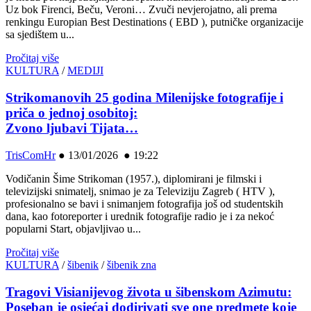
Uz bok Firenci, Beču, Veroni… Zvuči nevjerojatno, ali prema
renkingu Europian Best Destinations ( EBD ), putničke organizacije
sa sjedištem u...
Pročitaj više
KULTURA
/
MEDIJI
Strikomanovih 25 godina Milenijske fotografije i
priča o jednoj osobitoj:
Zvono ljubavi Tijata…
TrisComHr
●
13/01/2026 ● 19:22
Vodičanin Šime Strikoman (1957.), diplomirani je filmski i
televizijski snimatelj, snimao je za Televiziju Zagreb ( HTV ),
profesionalno se bavi i snimanjem fotografija još od studentskih
dana, kao fotoreporter i urednik fotografije radio je i za nekoć
popularni Start, objavljivao u...
Pročitaj više
KULTURA
/
šibenik
/
šibenik zna
Tragovi Visianijevog života u šibenskom Azimutu:
Poseban je osjećaj dodirivati sve one predmete koje