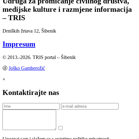
Udruga za promicanje civilnog društva,
medijske kulture i razmjene informacija
– TRIS
Drniških žrtava 12, Šibenik
Impresum
© 2013.-2026. TRIS portal – Šibenik
ⓓ
Joško Gamberožić
×
Kontaktirajte nas
Upoznat sam i slažem se s uvjetima politike privatnosti.