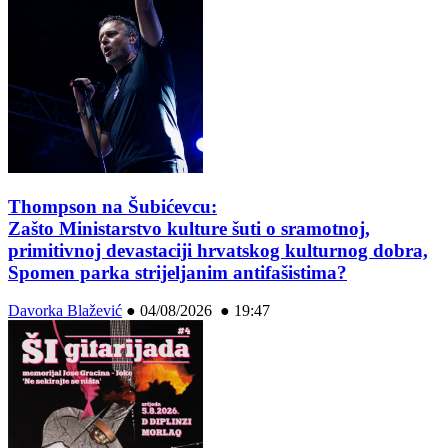
Thompson na Šubićevcu:
Zašto Ministarstvo kulture šuti o sramotnoj,
primitivnoj devastaciji hrvatskog kulturnog dobra,
Spomen parka strijeljanim antifašistima?
Davorka Blažević
●
04/08/2026 ● 19:47