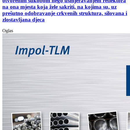
otvorenim sukobom nego usmjeravanjem reflektora
na ona mjesta koja žele sakriti, na kojima su, uz
prešutno odobravanje crkvenih struktura, silovana i
zlostavljana djeca
Oglas