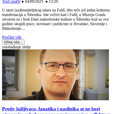
TrisComHr
●
04/09/2025 ● 13:20
U sjeni (za)braniteljskog udara na Fališ, tiho teče još jedna kulturna
manifestacija u Šibeniku. Iste večeri kad i Fališ, u Muzeju Grada
otvoreni su i šesti Dani makedonske kulture u Šibeniku koji su ove
godine okupili pisce, novinare i publiciste iz Hrvatske, Slovenije i
Makedonije....
Pročitaj više
Učitaj više...
oslobađanje zbilje
Protiv lažljivaca, fanatika i nasilnika se ne bori