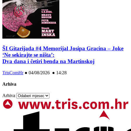
ŠI Gitarijada #4 Memorijal Josipa Gracina – Joke
‘Ne sekirajte se ništa’:
Dva dana i četiri benda na Martinskoj
TrisComHr
●
04/08/2026 ● 14:28
Arhiva
Arhiva