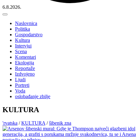
6.8.2026.
Naslovnica
Politika
Gospodarstvo
Kultura
Intervjui
Scena
Komentari
Ekologija
Reportaže
Izdvojeno
Ljudi
Portreti
Voda
oslobađanje zbilje
KULTURA
'rvatska
/
KULTURA
/
šibenik zna