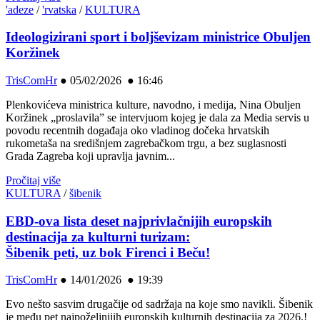
'adeze
/
'rvatska
/
KULTURA
Ideologizirani sport i boljševizam ministrice Obuljen
Koržinek
TrisComHr
●
05/02/2026 ● 16:46
Plenkovićeva ministrica kulture, navodno, i medija, Nina Obuljen
Koržinek „proslavila” se intervjuom kojeg je dala za Media servis u
povodu recentnih događaja oko vladinog dočeka hrvatskih
rukometaša na središnjem zagrebačkom trgu, a bez suglasnosti
Grada Zagreba koji upravlja javnim...
Pročitaj više
KULTURA
/
šibenik
EBD-ova lista deset najprivlačnijih europskih
destinacija za kulturni turizam:
Šibenik peti, uz bok Firenci i Beču!
TrisComHr
●
14/01/2026 ● 19:39
Evo nešto sasvim drugačije od sadržaja na koje smo navikli. Šibenik
je među pet najpoželjnijih europskih kulturnih destinacija za 2026.!