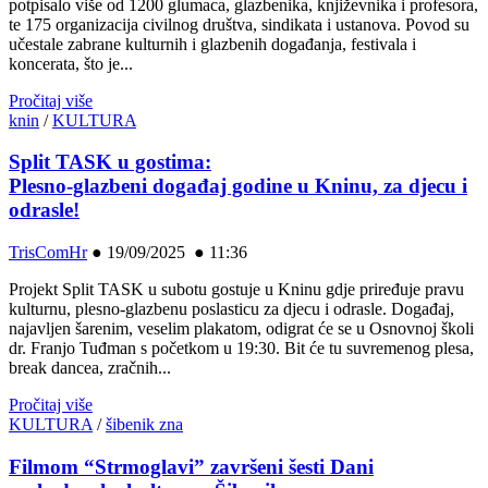
potpisalo više od 1200 glumaca, glazbenika, književnika i profesora,
te 175 organizacija civilnog društva, sindikata i ustanova. Povod su
učestale zabrane kulturnih i glazbenih događanja, festivala i
koncerata, što je...
Pročitaj više
knin
/
KULTURA
Split TASK u gostima:
Plesno-glazbeni događaj godine u Kninu, za djecu i
odrasle!
TrisComHr
●
19/09/2025 ● 11:36
Projekt Split TASK u subotu gostuje u Kninu gdje priređuje pravu
kulturnu, plesno-glazbenu poslasticu za djecu i odrasle. Događaj,
najavljen šarenim, veselim plakatom, odigrat će se u Osnovnoj školi
dr. Franjo Tuđman s početkom u 19:30. Bit će tu suvremenog plesa,
break dancea, zračnih...
Pročitaj više
KULTURA
/
šibenik zna
Filmom “Strmoglavi” završeni šesti Dani