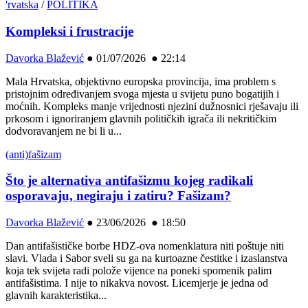
'rvatska
/
POLITIKA
Kompleksi i frustracije
Davorka Blažević
●
01/07/2026 ● 22:14
Mala Hrvatska, objektivno europska provincija, ima problem s
pristojnim određivanjem svoga mjesta u svijetu puno bogatijih i
moćnih. Kompleks manje vrijednosti njezini dužnosnici rješavaju ili
prkosom i ignoriranjem glavnih političkih igrača ili nekritičkim
dodvoravanjem ne bi li u...
(anti)fašizam
Što je alternativa antifašizmu kojeg radikali
osporavaju, negiraju i zatiru? Fašizam?
Davorka Blažević
●
23/06/2026 ● 18:50
Dan antifašističke borbe HDZ-ova nomenklatura niti poštuje niti
slavi. Vlada i Sabor sveli su ga na kurtoazne čestitke i izaslanstva
koja tek svijeta radi polože vijence na poneki spomenik palim
antifašistima. I nije to nikakva novost. Licemjerje je jedna od
glavnih karakteristika...