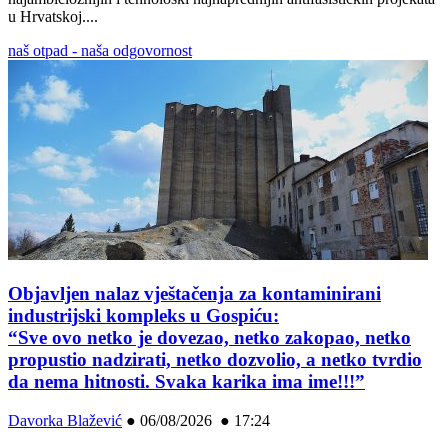
u Hrvatskoj....
naš otpad - naša odgovornost
Objavljen nalaz vještačenja za kontaminirani
industrijski kompleks u Gospiću:
“Sve ovo netko je dovezao, netko zakopao, netko
propustio nadzirati, netko dozvolio, a netko tvrdio
da nema hitnosti. Svaka karika ima ime!!!”
Davorka Blažević
●
06/08/2026 ● 17:24