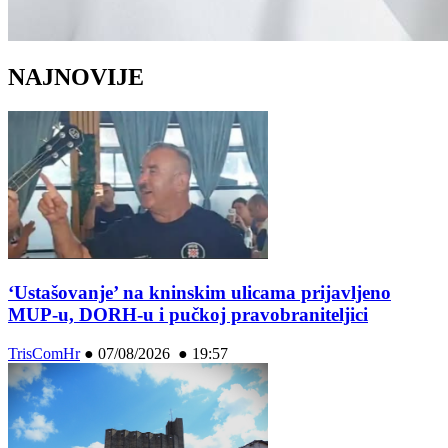
NAJNOVIJE
‘Ustašovanje’ na kninskim ulicama prijavljeno
MUP-u, DORH-u i pučkoj pravobraniteljici
TrisComHr
●
07/08/2026 ● 19:57