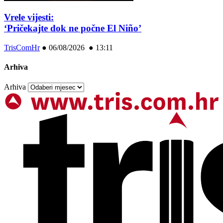
Vrele vijesti:
‘Pričekajte dok ne počne El Niño’
TrisComHr
●
06/08/2026 ● 13:11
Arhiva
Arhiva