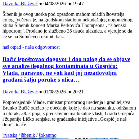
Davorka Blažević
●
04/08/2026 ● 19:47
Šibenik je ovog utorka pod opsadom mahom mladih štovatelja
crnog. Večeras je, na gradskom stadionu nekadašnjeg nogometnog
kluba Šibenik koncert Marka Perkovića Thompsona , “šibenski
hipodrom”. Prodano je službeno 35 tisuća ulaznica, a vjeruje se da
će se na Šubićevcu okupiti bar...
naš otpad - naša odgovornost
Bačić ispoštovao dogovor i dao nalog da se objave
sve analize ilegalnog kontaminata u Gospiću:
Vlada, naravno, ne voli kad joj nezadovoljni
građani šalju poruke s ulica…
Davorka Blažević
●
01/08/2026 ● 20:21
Potpredsjednik Vlade, ministar prostornog uređenja i graditeljstva
Branko Bačić održao je obećanje koje je dao na sastanku, održanom
u utorak, 28. srpnja, s predstavnicima lokalne vlasti, Grada Gospića
i županije Ličko senjske, te građanske inicijative „Gospić je naš
dom”, inače...
'rvatska
/
šibenik
/
šokantno