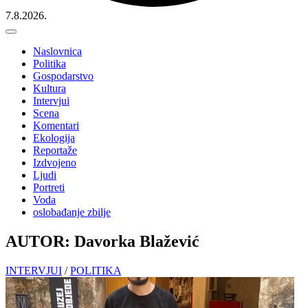
7.8.2026.
Naslovnica
Politika
Gospodarstvo
Kultura
Intervjui
Scena
Komentari
Ekologija
Reportaže
Izdvojeno
Ljudi
Portreti
Voda
oslobađanje zbilje
AUTOR: Davorka Blažević
INTERVJUI
/
POLITIKA