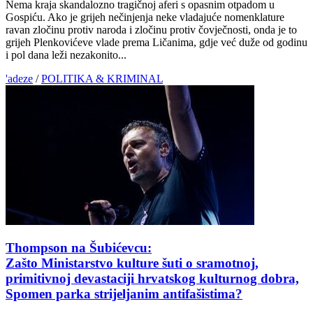
Nema kraja skandalozno tragičnoj aferi s opasnim otpadom u
Gospiću. Ako je grijeh nečinjenja neke vladajuće nomenklature
ravan zločinu protiv naroda i zločinu protiv čovječnosti, onda je to
grijeh Plenkovićeve vlade prema Ličanima, gdje već duže od godinu
i pol dana leži nezakonito...
'adeze
/
POLITIKA & KRIMINAL
Thompson na Šubićevcu:
Zašto Ministarstvo kulture šuti o sramotnoj,
primitivnoj devastaciji hrvatskog kulturnog dobra,
Spomen parka strijeljanim antifašistima?