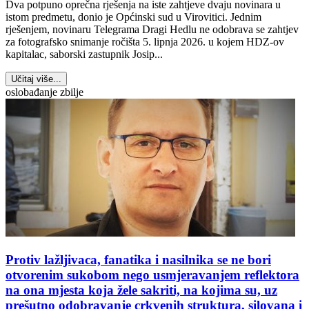
Dva potpuno oprečna rješenja na iste zahtjeve dvaju novinara u
istom predmetu, donio je Općinski sud u Virovitici. Jednim
rješenjem, novinaru Telegrama Dragi Hedlu ne odobrava se zahtjev
za fotografsko snimanje ročišta 5. lipnja 2026. u kojem HDZ-ov
kapitalac, saborski zastupnik Josip...
Učitaj više...
oslobađanje zbilje
Protiv lažljivaca, fanatika i nasilnika se ne bori
otvorenim sukobom nego usmjeravanjem reflektora
na ona mjesta koja žele sakriti, na kojima su, uz
prešutno odobravanje crkvenih struktura, silovana i