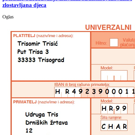
zlostavljana djeca
Oglas