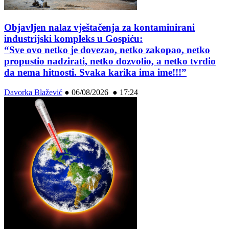
Objavljen nalaz vještačenja za kontaminirani
industrijski kompleks u Gospiću:
“Sve ovo netko je dovezao, netko zakopao, netko
propustio nadzirati, netko dozvolio, a netko tvrdio
da nema hitnosti. Svaka karika ima ime!!!”
Davorka Blažević
●
06/08/2026 ● 17:24