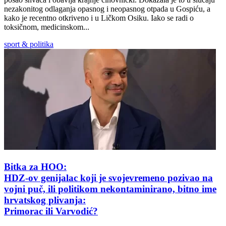
nezakonitog odlaganja opasnog i neopasnog otpada u Gospiću, a
kako je recentno otkriveno i u Ličkom Osiku. Iako se radi o
toksičnom, medicinskom...
sport & politika
Bitka za HOO:
HDZ-ov genijalac koji je svojevremeno pozivao na
vojni puč, ili politikom nekontaminirano, bitno ime
hrvatskog plivanja:
Primorac ili Varvodić?