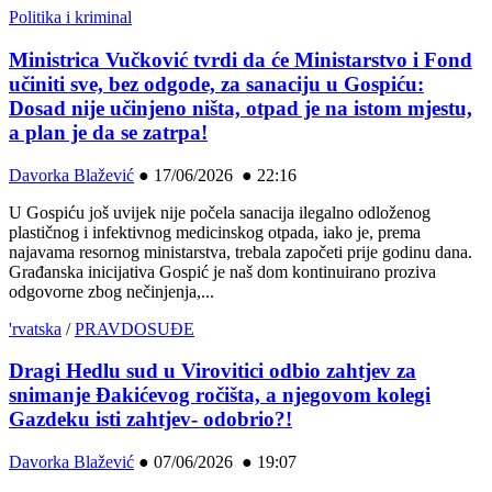
Politika i kriminal
Ministrica Vučković tvrdi da će Ministarstvo i Fond
učiniti sve, bez odgode, za sanaciju u Gospiću:
Dosad nije učinjeno ništa, otpad je na istom mjestu,
a plan je da se zatrpa!
Davorka Blažević
●
17/06/2026 ● 22:16
U Gospiću još uvijek nije počela sanacija ilegalno odloženog
plastičnog i infektivnog medicinskog otpada, iako je, prema
najavama resornog ministarstva, trebala započeti prije godinu dana.
Građanska inicijativa Gospić je naš dom kontinuirano proziva
odgovorne zbog nečinjenja,...
'rvatska
/
PRAVDOSUĐE
Dragi Hedlu sud u Virovitici odbio zahtjev za
snimanje Đakićevog ročišta, a njegovom kolegi
Gazdeku isti zahtjev- odobrio?!
Davorka Blažević
●
07/06/2026 ● 19:07