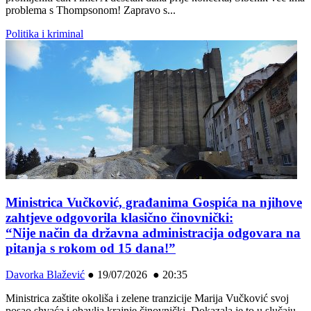
problema s Thompsonom! Zapravo s...
Politika i kriminal
Ministrica Vučković, građanima Gospića na njihove
zahtjeve odgovorila klasično činovnički:
“Nije način da državna administracija odgovara na
pitanja s rokom od 15 dana!”
Davorka Blažević
●
19/07/2026 ● 20:35
Ministrica zaštite okoliša i zelene tranzicije Marija Vučković svoj
posao shvaća i obavlja krajnje činovnički. Dokazala je to u slučaju