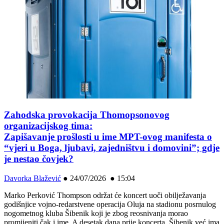
Zahodska provokacija Thomopsonovog
organizacijskog tima:
Zapišavanje prošlosti u ime MPT-ovog manifesta o
“vjeri u Boga, ljubavi, zajedništvu i domovini”; gdje
je nestao čovjek?
Davorka Blažević
●
24/07/2026 ● 15:04
Marko Perković Thompson održat će koncert uoči obilježavanja
godišnjice vojno-redarstvene operacija Oluja na stadionu posrnulog
nogometnog kluba Šibenik koji je zbog reosnivanja morao
promijeniti čak i ime. A desetak dana prije koncerta, Šibenik već ima