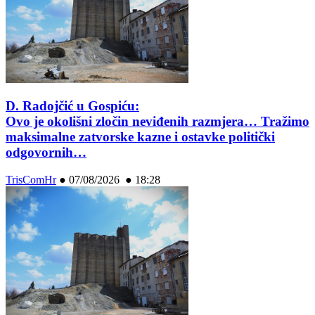
D. Radojčić u Gospiću:
Ovo je okolišni zločin neviđenih razmjera… Tražimo
maksimalne zatvorske kazne i ostavke politički
odgovornih…
TrisComHr
●
07/08/2026 ● 18:28