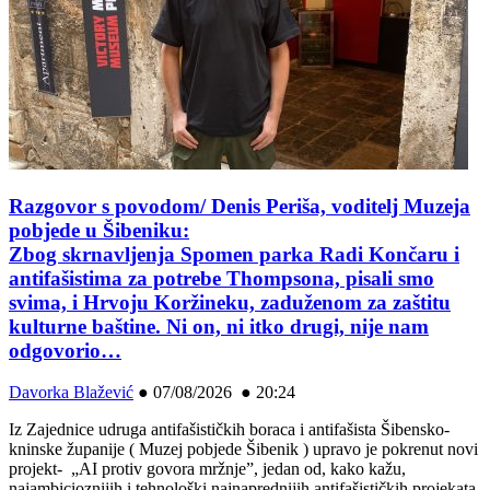
Razgovor s povodom/ Denis Periša, voditelj Muzeja
pobjede u Šibeniku:
Zbog skrnavljenja Spomen parka Radi Končaru i
antifašistima za potrebe Thompsona, pisali smo
svima, i Hrvoju Koržineku, zaduženom za zaštitu
kulturne baštine. Ni on, ni itko drugi, nije nam
odgovorio…
Davorka Blažević
●
07/08/2026 ● 20:24
Iz Zajednice udruga antifašističkih boraca i antifašista Šibensko-
kninske županije ( Muzej pobjede Šibenik ) upravo je pokrenut novi
projekt- „AI protiv govora mržnje”, jedan od, kako kažu,
najambicioznijih i tehnološki najnaprednijih antifašističkih projekata