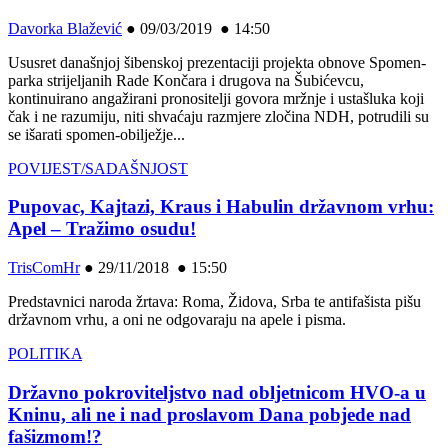
Davorka Blažević
●
09/03/2019 ● 14:50
Ususret današnjoj šibenskoj prezentaciji projekta obnove Spomen-
parka strijeljanih Rade Končara i drugova na Šubićevcu,
kontinuirano angažirani pronositelji govora mržnje i ustašluka koji
čak i ne razumiju, niti shvaćaju razmjere zločina NDH, potrudili su
se išarati spomen-obilježje...
POVIJEST/SADAŠNJOST
Pupovac, Kajtazi, Kraus i Habulin državnom vrhu:
Apel – Tražimo osudu!
TrisComHr
●
29/11/2018 ● 15:50
Predstavnici naroda žrtava: Roma, Židova, Srba te antifašista pišu
državnom vrhu, a oni ne odgovaraju na apele i pisma.
POLITIKA
Državno pokroviteljstvo nad obljetnicom HVO-a u
Kninu, ali ne i nad proslavom Dana pobjede nad
fašizmom!?