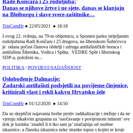
Rade Končara i 25 rodoljuba:
Danas se njihove žrtve i ne sjete, danas se klanjaju
na Bleiburgu i slave svece-zaštitnike…
TrisComHr
●
22/05/2021 ● 18:18
I ovog 22. svibnja, na 79-tu obljetnicu, u Spomen parku strijeljanim
rodoljubima Radi Končaru i 25 drugova, na šibenskom Šubićevcu
je odana počast članova obitelji i udruga antifašističkih boraca i
antifašista Šibenika, Vodica i Splita, VEDRE Split i šibenskog
SDP-a, položeni su...
POLITIKA
/
POVIJEST/SADAŠNJOST
Oslobođenje Dalmacije:
Zadarski antifašisti podsjetili na povijesne činjenice,
kritizirali vlast i rekli kakvu Hrvatsku žele
TrisComHr
●
01/12/2020 ● 14:50
Da su skeptični najavama borbe protiv radikalizacije i mržnje i da ne
vjeruju nikakvim grupama za ‘suočavanje s povijesnom istinom’ sve
dok je lozinka ‘znadeš li ti tko sam ja’ značajnija od osobne
iskaznice, a članska iskaznica neke stranke topuz s kojim se kroje