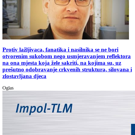
Protiv lažljivaca, fanatika i nasilnika se ne bori
otvorenim sukobom nego usmjeravanjem reflektora
na ona mjesta koja žele sakriti, na kojima su, uz
prešutno odobravanje crkvenih struktura, silovana i
zlostavljana djeca
Oglas