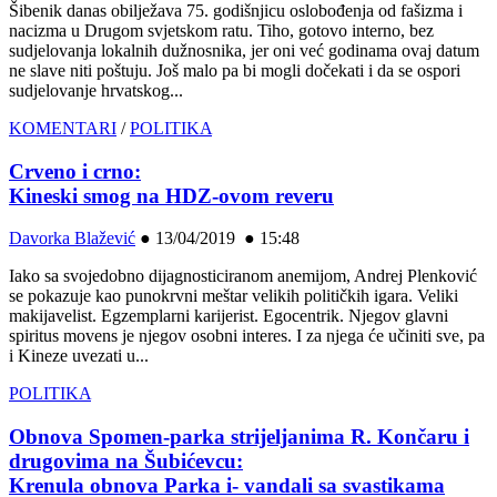
Šibenik danas obilježava 75. godišnjicu oslobođenja od fašizma i
nacizma u Drugom svjetskom ratu. Tiho, gotovo interno, bez
sudjelovanja lokalnih dužnosnika, jer oni već godinama ovaj datum
ne slave niti poštuju. Još malo pa bi mogli dočekati i da se ospori
sudjelovanje hrvatskog...
KOMENTARI
/
POLITIKA
Crveno i crno:
Kineski smog na HDZ-ovom reveru
Davorka Blažević
●
13/04/2019 ● 15:48
Iako sa svojedobno dijagnosticiranom anemijom, Andrej Plenković
se pokazuje kao punokrvni meštar velikih političkih igara. Veliki
makijavelist. Egzemplarni karijerist. Egocentrik. Njegov glavni
spiritus movens je njegov osobni interes. I za njega će učiniti sve, pa
i Kineze uvezati u...
POLITIKA
Obnova Spomen-parka strijeljanima R. Končaru i
drugovima na Šubićevcu:
Krenula obnova Parka i- vandali sa svastikama