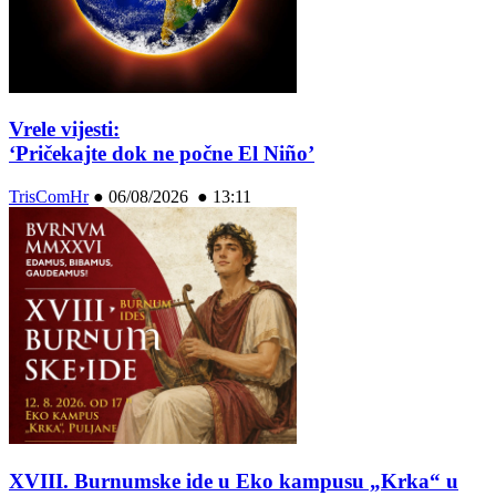
Vrele vijesti:
‘Pričekajte dok ne počne El Niño’
TrisComHr
●
06/08/2026 ● 13:11
XVIII. Burnumske ide u Eko kampusu „Krka“ u