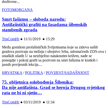
društvene...
FOTOMORGANA
Smrt fašizmu – sloboda narodu:
Antifašistički grafiti na fasadama šibenskih
stambenih zgrada
TrisComHr
●
11/11/2019 ● 15:29
Među gomilom profašističkih žvrljotinama koje sa zidova naših
gradova pozivaju na mržnju i ubojstvo Srba, udomaćenih ZDS-ova i
ustaških ušatih U sa neizbježno nataknutim križem, nađe se
ponegdje i pokoji grafit sa pozivom na smrt fašizma te kratkih i
jasnih povijesnih lekcija....
HRVATSKA
/
POLITIKA
/
POVIJEST/SADAŠNJOST
75. obljetnica oslobođenja Šibenika:
Da nije antifašista, Grad se heroja Drugog svjetskog
rata ne bi ni sjetio…
TrisComHr
●
03/11/2019 ● 11:34