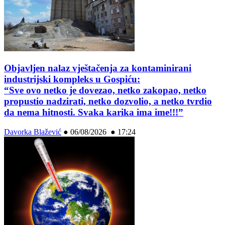
Objavljen nalaz vještačenja za kontaminirani
industrijski kompleks u Gospiću:
“Sve ovo netko je dovezao, netko zakopao, netko
propustio nadzirati, netko dozvolio, a netko tvrdio
da nema hitnosti. Svaka karika ima ime!!!”
Davorka Blažević
●
06/08/2026 ● 17:24