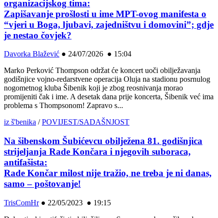
organizacijskog tima:
Zapišavanje prošlosti u ime MPT-ovog manifesta o
“vjeri u Boga, ljubavi, zajedništvu i domovini”; gdje
je nestao čovjek?
Davorka Blažević
●
24/07/2026 ● 15:04
Marko Perković Thompson održat će koncert uoči obilježavanja
godišnjice vojno-redarstvene operacija Oluja na stadionu posrnulog
nogometnog kluba Šibenik koji je zbog reosnivanja morao
promijeniti čak i ime. A desetak dana prije koncerta, Šibenik već ima
problema s Thompsonom! Zapravo s...
iz š'benika
/
POVIJEST/SADAŠNJOST
Na šibenskom Šubićevcu obilježena 81. godišnjica
strijeljanja Rade Končara i njegovih suboraca,
antifašista:
Rade Končar milost nije tražio, ne treba je ni danas,
samo – poštovanje!
TrisComHr
●
22/05/2023 ● 19:15