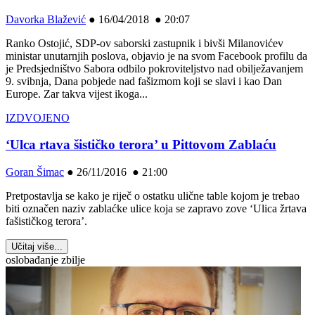
Davorka Blažević
●
16/04/2018 ● 20:07
Ranko Ostojić, SDP-ov saborski zastupnik i bivši Milanovićev
ministar unutarnjih poslova, objavio je na svom Facebook profilu da
je Predsjedništvo Sabora odbilo pokroviteljstvo nad obilježavanjem
9. svibnja, Dana pobjede nad fašizmom koji se slavi i kao Dan
Europe. Zar takva vijest ikoga...
IZDVOJENO
‘Ulca rtava šističko terora’ u Pittovom Zablaću
Goran Šimac
●
26/11/2016 ● 21:00
Pretpostavlja se kako je riječ o ostatku ulične table kojom je trebao
biti označen naziv zablaćke ulice koja se zapravo zove ‘Ulica žrtava
fašističkog terora’.
Učitaj više...
oslobađanje zbilje