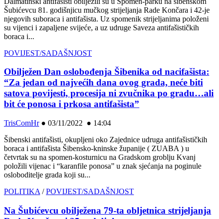
Dalmatinski antifašisti obilježili su u Spomen-parku na šibenskom
Šubićevcu 81. godišnjicu mučkog strijeljanja Rade Končara i 42-je
njegovih suboraca i antifašista. Uz spomenik strijeljanima položeni
su vijenci i zapaljene svijeće, a uz udruge Saveza antifašističkih
boraca i...
POVIJEST/SADAŠNJOST
Obilježen Dan oslobođenja Šibenika od nacifašista:
“Za jedan od najvećih dana ovog grada, neće biti
satova povijesti, procesija ni zvučnika po gradu…ali
bit će ponosa i prkosa antifašista”
TrisComHr
●
03/11/2022 ● 14:04
Šibenski antifašisti, okupljeni oko Zajednice udruga antifašističkih
boraca i antifašista Šibensko-kninske županije ( ZUABA ) u
četvrtak su na spomen-kosturnicu na Gradskom groblju Kvanj
položili vijenac i “karanfile ponosa” u znak sjećanja na poginule
osloboditelje grada koji su...
POLITIKA
/
POVIJEST/SADAŠNJOST
Na Šubićevcu obilježena 79-ta obljetnica strijeljanja