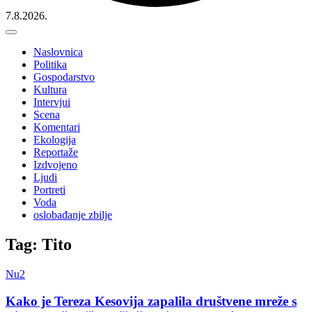
7.8.2026.
Naslovnica
Politika
Gospodarstvo
Kultura
Intervjui
Scena
Komentari
Ekologija
Reportaže
Izdvojeno
Ljudi
Portreti
Voda
oslobađanje zbilje
Tag: Tito
Nu2
Kako je Tereza Kesovija zapalila društvene mreže s