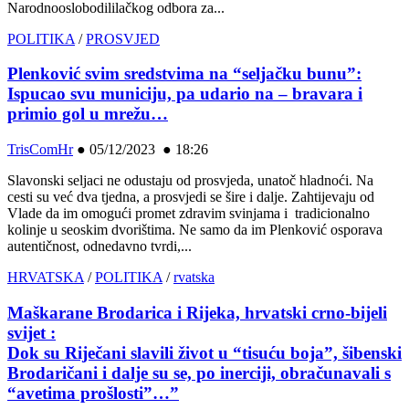
Narodnooslobodililačkog odbora za...
POLITIKA
/
PROSVJED
Plenković svim sredstvima na “seljačku bunu”:
Ispucao svu municiju, pa udario na – bravara i
primio gol u mrežu…
TrisComHr
●
05/12/2023 ● 18:26
Slavonski seljaci ne odustaju od prosvjeda, unatoč hladnoći. Na
cesti su već dva tjedna, a prosvjedi se šire i dalje. Zahtijevaju od
Vlade da im omogući promet zdravim svinjama i tradicionalno
kolinje u seoskim dvorištima. Ne samo da im Plenković osporava
autentičnost, odnedavno tvrdi,...
HRVATSKA
/
POLITIKA
/
rvatska
Maškarane Brodarica i Rijeka, hrvatski crno-bijeli
svijet :
Dok su Riječani slavili život u “tisuću boja”, šibenski
Brodaričani i dalje su se, po inerciji, obračunavali s
“avetima prošlosti”…”