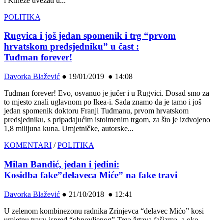
i Kineze uvezati u...
POLITIKA
Rugvica i još jedan spomenik i trg “prvom
hrvatskom predsjedniku” u čast :
Tuđman forever!
Davorka Blažević
●
19/01/2019 ● 14:08
Tuđman forever! Evo, osvanuo je jučer i u Rugvici. Dosad smo za
to mjesto znali uglavnom po Ikea-i. Sada znamo da je tamo i još
jedan spomenik doktoru Franji Tuđmanu, prvom hrvatskom
predsjedniku, s pripadajućim istoimenim trgom, za što je izdvojeno
1,8 milijuna kuna. Umjetničke, autorske...
KOMENTARI
/
POLITIKA
Milan Bandić, jedan i jedini:
Kosidba fake”delaveca Miće” na fake travi
Davorka Blažević
●
21/10/2018 ● 12:41
U zelenom kombinezonu radnika Zrinjevca “delavec Mićo” kosi
umjetnu travu ispred “obnovljenog” Trga žrtava fašizma, a oko