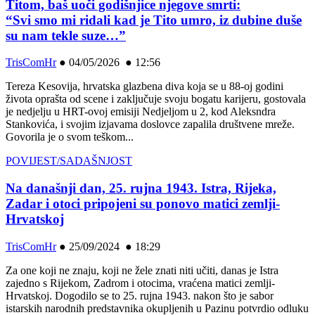
Titom, baš uoči godišnjice njegove smrti:
“Svi smo mi ridali kad je Tito umro, iz dubine duše
su nam tekle suze…”
TrisComHr
●
04/05/2026 ● 12:56
Tereza Kesovija, hrvatska glazbena diva koja se u 88-oj godini
života oprašta od scene i zaključuje svoju bogatu karijeru, gostovala
je nedjelju u HRT-ovoj emisiji Nedjeljom u 2, kod Aleksndra
Stankovića, i svojim izjavama doslovce zapalila društvene mreže.
Govorila je o svom teškom...
POVIJEST/SADAŠNJOST
Na današnji dan, 25. rujna 1943. Istra, Rijeka,
Zadar i otoci pripojeni su ponovo matici zemlji-
Hrvatskoj
TrisComHr
●
25/09/2024 ● 18:29
Za one koji ne znaju, koji ne žele znati niti učiti, danas je Istra
zajedno s Rijekom, Zadrom i otocima, vraćena matici zemlji-
Hrvatskoj. Dogodilo se to 25. rujna 1943. nakon što je sabor
istarskih narodnih predstavnika okupljenih u Pazinu potvrdio odluku