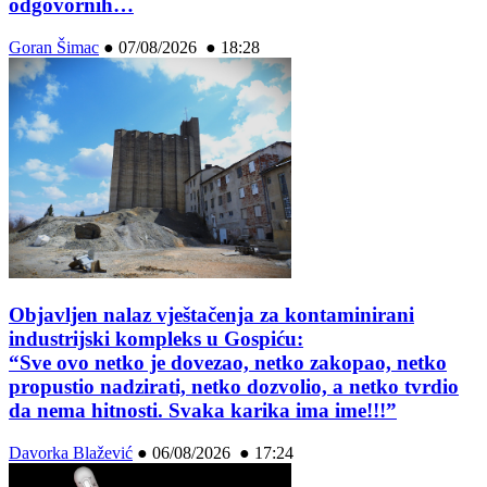
odgovornih…
Goran Šimac
●
07/08/2026 ● 18:28
Objavljen nalaz vještačenja za kontaminirani
industrijski kompleks u Gospiću:
“Sve ovo netko je dovezao, netko zakopao, netko
propustio nadzirati, netko dozvolio, a netko tvrdio
da nema hitnosti. Svaka karika ima ime!!!”
Davorka Blažević
●
06/08/2026 ● 17:24