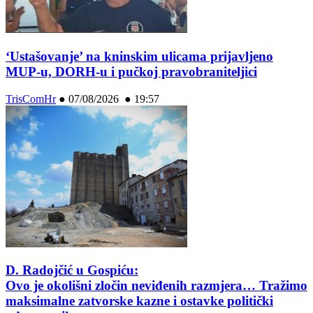
‘Ustašovanje’ na kninskim ulicama prijavljeno
MUP-u, DORH-u i pučkoj pravobraniteljici
TrisComHr
●
07/08/2026 ● 19:57
D. Radojčić u Gospiću:
Ovo je okolišni zločin neviđenih razmjera… Tražimo
maksimalne zatvorske kazne i ostavke politički