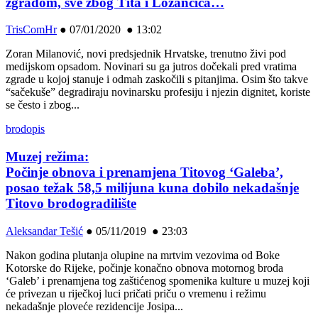
zgradom, sve zbog Tita i Lozančića…
TrisComHr
●
07/01/2020 ● 13:02
Zoran Milanović, novi predsjednik Hrvatske, trenutno živi pod
medijskom opsadom. Novinari su ga jutros dočekali pred vratima
zgrade u kojoj stanuje i odmah zaskočili s pitanjima. Osim što takve
“sačekuše” degradiraju novinarsku profesiju i njezin dignitet, koriste
se često i zbog...
brodopis
Muzej režima:
Počinje obnova i prenamjena Titovog ‘Galeba’,
posao težak 58,5 milijuna kuna dobilo nekadašnje
Titovo brodogradilište
Aleksandar Tešić
●
05/11/2019 ● 23:03
Nakon godina plutanja olupine na mrtvim vezovima od Boke
Kotorske do Rijeke, počinje konačno obnova motornog broda
‘Galeb’ i prenamjena tog zaštićenog spomenika kulture u muzej koji
će privezan u riječkoj luci pričati priču o vremenu i režimu
nekadašnje ploveće rezidencije Josipa...