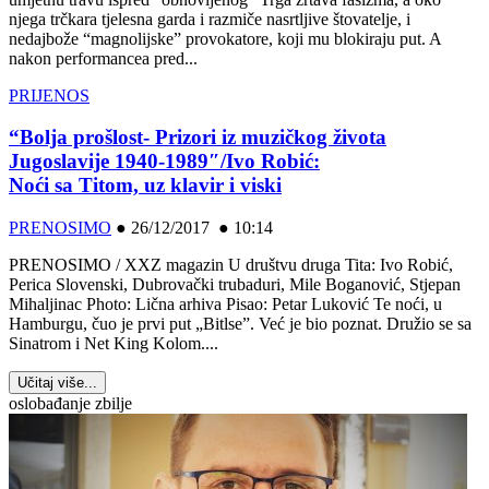
njega trčkara tjelesna garda i razmiče nasrtljive štovatelje, i
nedajbože “magnolijske” provokatore, koji mu blokiraju put. A
nakon performancea pred...
PRIJENOS
“Bolja prošlost- Prizori iz muzičkog života
Jugoslavije 1940-1989″/Ivo Robić:
Noći sa Titom, uz klavir i viski
PRENOSIMO
●
26/12/2017 ● 10:14
PRENOSIMO / XXZ magazin U društvu druga Tita: Ivo Robić,
Perica Slovenski, Dubrovački trubaduri, Mile Boganović, Stjepan
Mihaljinac Photo: Lična arhiva Pisao: Petar Luković Te noći, u
Hamburgu, čuo je prvi put „Bitlse”. Već je bio poznat. Družio se sa
Sinatrom i Net King Kolom....
Učitaj više...
oslobađanje zbilje