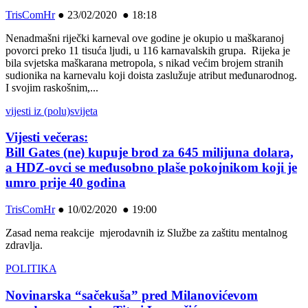
TrisComHr
●
23/02/2020 ● 18:18
Nenadmašni riječki karneval ove godine je okupio u maškaranoj
povorci preko 11 tisuća ljudi, u 116 karnavalskih grupa. Rijeka je
bila svjetska maškarana metropola, s nikad većim brojem stranih
sudionika na karnevalu koji doista zaslužuje atribut međunarodnog.
I svojim raskošnim,...
vijesti iz (polu)svijeta
Vijesti večeras:
Bill Gates (ne) kupuje brod za 645 milijuna dolara,
a HDZ-ovci se međusobno plaše pokojnikom koji je
umro prije 40 godina
TrisComHr
●
10/02/2020 ● 19:00
Zasad nema reakcije mjerodavnih iz Službe za zaštitu mentalnog
zdravlja.
POLITIKA
Novinarska “sačekuša” pred Milanovićevom