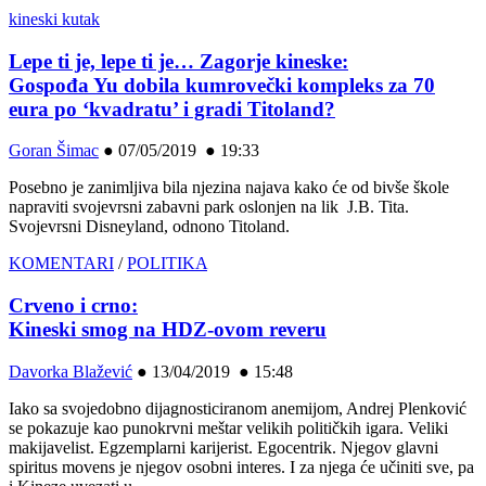
kineski kutak
Lepe ti je, lepe ti je… Zagorje kineske:
Gospođa Yu dobila kumrovečki kompleks za 70
eura po ‘kvadratu’ i gradi Titoland?
Goran Šimac
●
07/05/2019 ● 19:33
Posebno je zanimljiva bila njezina najava kako će od bivše škole
napraviti svojevrsni zabavni park oslonjen na lik J.B. Tita.
Svojevrsni Disneyland, odnono Titoland.
KOMENTARI
/
POLITIKA
Crveno i crno:
Kineski smog na HDZ-ovom reveru
Davorka Blažević
●
13/04/2019 ● 15:48
Iako sa svojedobno dijagnosticiranom anemijom, Andrej Plenković
se pokazuje kao punokrvni meštar velikih političkih igara. Veliki
makijavelist. Egzemplarni karijerist. Egocentrik. Njegov glavni
spiritus movens je njegov osobni interes. I za njega će učiniti sve, pa