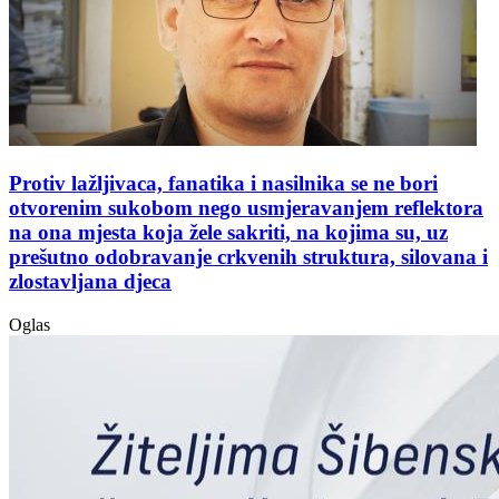
Protiv lažljivaca, fanatika i nasilnika se ne bori
otvorenim sukobom nego usmjeravanjem reflektora
na ona mjesta koja žele sakriti, na kojima su, uz
prešutno odobravanje crkvenih struktura, silovana i
zlostavljana djeca
Oglas