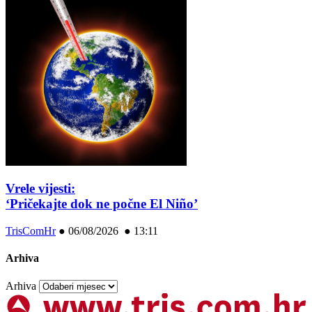
Vrele vijesti:
‘Pričekajte dok ne počne El Niño’
TrisComHr
●
06/08/2026 ● 13:11
Arhiva
Arhiva