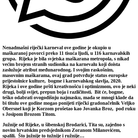
Nenadmašni riječki karneval ove godine je okupio u
maškaranoj povorci preko 11 tisuća ljudi, u 116 karnavalskih
grupa. Rijeka je bila svjetska maškarana metropola, s nikad
većim brojem stranih sudionika na karnevalu koji doista
zaslužuje atribut međunarodnog. I svojim raskošnim,
masovnim maškarama, ovaj grad potvrđuje status europske
prijestolnice kulture, bogme i karnevalskog slavlja, 2020.
Rijeka i ove godine pršti kreativnošću i optimizmom, ovo je neki
drugi, bolji svijet, prepun boja i različitosti. Bit će, bogme,
teško odabrati ovogodišnju najmasku, mada se mnogi klade da
bi titulu ove godine mogao ponijeti riječki gradonačelnik Veljko
Obersnel koji je Korzom prošetao kao Jovanka Broz, pod ruku
s Josipom Brozom Titom.
Južnije od Rijeke, u šibenskoj Brodarici, Tita su, zajedno s
novim hrvatskim predsjednikom Zoranom Milanovićem,
spalili. Što južnije to tužnije i ružnije…