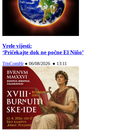
Vrele vijesti:
‘Pričekajte dok ne počne El Niño’
TrisComHr
●
06/08/2026 ● 13:11