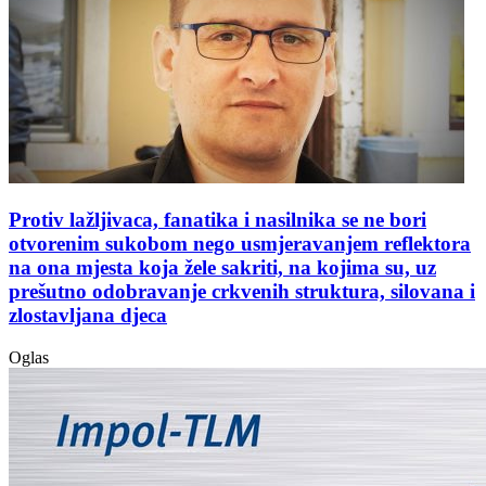
Protiv lažljivaca, fanatika i nasilnika se ne bori
otvorenim sukobom nego usmjeravanjem reflektora
na ona mjesta koja žele sakriti, na kojima su, uz
prešutno odobravanje crkvenih struktura, silovana i
zlostavljana djeca
Oglas