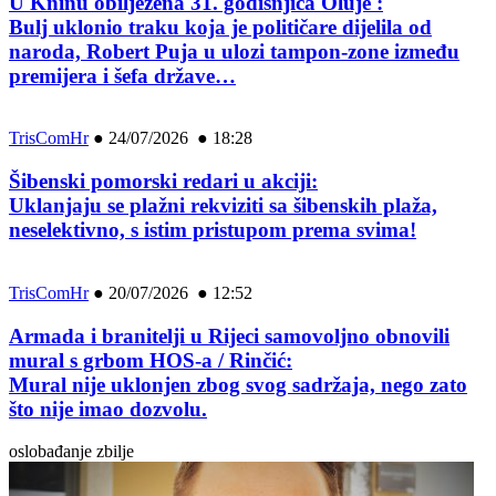
U Kninu obilježena 31. godišnjica Oluje :
Bulj uklonio traku koja je političare dijelila od
naroda, Robert Puja u ulozi tampon-zone između
premijera i šefa države…
TrisComHr
●
24/07/2026 ● 18:28
Šibenski pomorski redari u akciji:
Uklanjaju se plažni rekviziti sa šibenskih plaža,
neselektivno, s istim pristupom prema svima!
TrisComHr
●
20/07/2026 ● 12:52
Armada i branitelji u Rijeci samovoljno obnovili
mural s grbom HOS-a / Rinčić:
Mural nije uklonjen zbog svog sadržaja, nego zato
što nije imao dozvolu.
oslobađanje zbilje