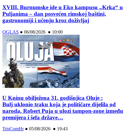
XVIII. Burnumske ide u Eko kampusu „Krka“ u
Puljanima – dan posvećen rimskoj baštini,
gastronomiji i učenju kroz doživljaj
OGLAS
●
06/08/2026 ● 10:00
U Kninu obilježena 31. godišnjica Oluje :
Bulj uklonio traku koja je političare dijelila od
naroda, Robert Puja u ulozi tampon-zone između
premijera i šefa države…
TrisComHr
●
05/08/2026 ● 19:43