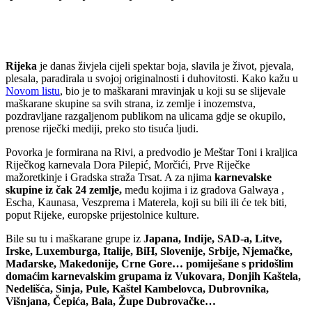
Rijeka
je danas živjela cijeli spektar boja, slavila je život, pjevala,
plesala, paradirala u svojoj originalnosti i duhovitosti. Kako kažu u
Novom listu
, bio je to maškarani mravinjak u koji su se slijevale
maškarane skupine sa svih strana, iz zemlje i inozemstva,
pozdravljane razgaljenom publikom na ulicama gdje se okupilo,
prenose riječki mediji, preko sto tisuća ljudi.
Povorka je formirana na Rivi, a predvodio je Meštar Toni i kraljica
Riječkog karnevala Dora Pilepić, Morčići, Prve Riječke
mažoretkinje i Gradska straža Trsat. A za njima
karnevalske
skupine iz čak 24 zemlje,
među kojima i iz gradova Galwaya ,
Escha, Kaunasa, Veszprema i Materela, koji su bili ili će tek biti,
poput Rijeke, europske prijestolnice kulture.
Bile su tu i maškarane grupe iz
Japana, Indije, SAD-a, Litve,
Irske, Luxemburga, Italije, BiH, Slovenije, Srbije, Njemačke,
Mađarske, Makedonije, Crne Gore… pomiješane s pridošlim
domaćim karnevalskim grupama iz Vukovara, Donjih Kaštela,
Nedelišća, Sinja, Pule, Kaštel Kambelovca, Dubrovnika,
Višnjana, Čepića, Bala, Župe Dubrovačke…