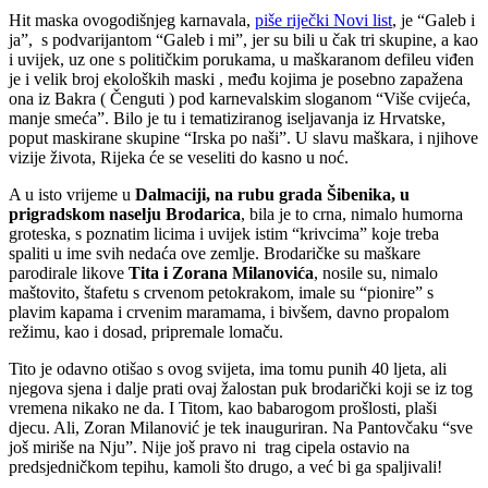
Hit maska ovogodišnjeg karnavala,
piše riječki Novi list
, je “Galeb i
ja”, s podvarijantom “Galeb i mi”, jer su bili u čak tri skupine, a kao
i uvijek, uz one s političkim porukama, u maškaranom defileu viđen
je i velik broj ekoloških maski , među kojima je posebno zapažena
ona iz Bakra ( Čenguti ) pod karnevalskim sloganom “Više cvijeća,
manje smeća”. Bilo je tu i tematiziranog iseljavanja iz Hrvatske,
poput maskirane skupine “Irska po naši”. U slavu maškara, i njihove
vizije života, Rijeka će se veseliti do kasno u noć.
A u isto vrijeme u
Dalmaciji, na rubu grada Šibenika, u
prigradskom naselju Brodarica
, bila je to crna, nimalo humorna
groteska, s poznatim licima i uvijek istim “krivcima” koje treba
spaliti u ime svih nedaća ove zemlje. Brodaričke su maškare
parodirale likove
Tita i Zorana Milanovića
, nosile su, nimalo
maštovito, štafetu s crvenom petokrakom, imale su “pionire” s
plavim kapama i crvenim maramama, i bivšem, davno propalom
režimu, kao i dosad, pripremale lomaču.
Tito je odavno otišao s ovog svijeta, ima tomu punih 40 ljeta, ali
njegova sjena i dalje prati ovaj žalostan puk brodarički koji se iz tog
vremena nikako ne da. I Titom, kao babarogom prošlosti, plaši
djecu. Ali, Zoran Milanović je tek inauguriran. Na Pantovčaku “sve
još miriše na Nju”. Nije još pravo ni trag cipela ostavio na
predsjedničkom tepihu, kamoli što drugo, a već bi ga spaljivali!