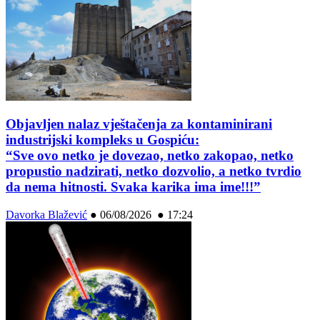
Objavljen nalaz vještačenja za kontaminirani
industrijski kompleks u Gospiću:
“Sve ovo netko je dovezao, netko zakopao, netko
propustio nadzirati, netko dozvolio, a netko tvrdio
da nema hitnosti. Svaka karika ima ime!!!”
Davorka Blažević
●
06/08/2026 ● 17:24