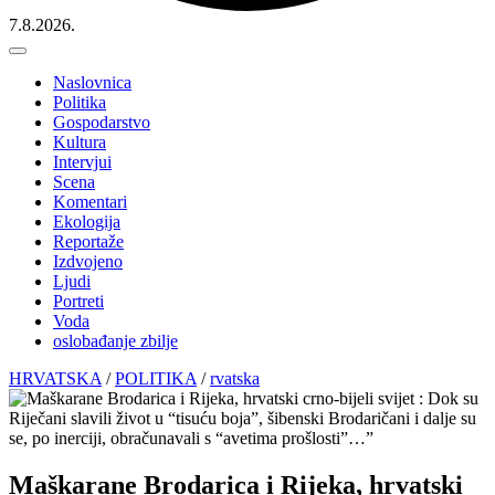
7.8.2026.
Naslovnica
Politika
Gospodarstvo
Kultura
Intervjui
Scena
Komentari
Ekologija
Reportaže
Izdvojeno
Ljudi
Portreti
Voda
oslobađanje zbilje
HRVATSKA
/
POLITIKA
/
rvatska
Maškarane Brodarica i Rijeka, hrvatski