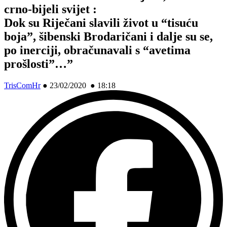
crno-bijeli svijet :
Dok su Riječani slavili život u “tisuću
boja”, šibenski Brodaričani i dalje su se,
po inerciji, obračunavali s “avetima
prošlosti”…”
TrisComHr
●
23/02/2020 ● 18:18