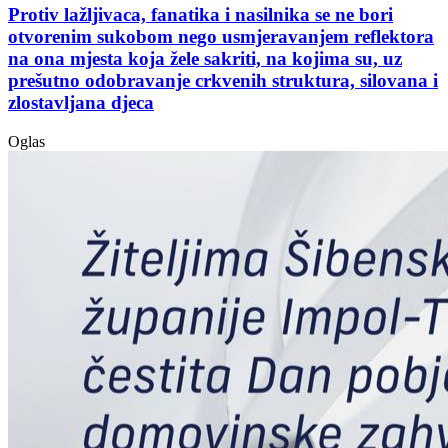
Protiv lažljivaca, fanatika i nasilnika se ne bori
otvorenim sukobom nego usmjeravanjem reflektora
na ona mjesta koja žele sakriti, na kojima su, uz
prešutno odobravanje crkvenih struktura, silovana i
zlostavljana djeca
Oglas