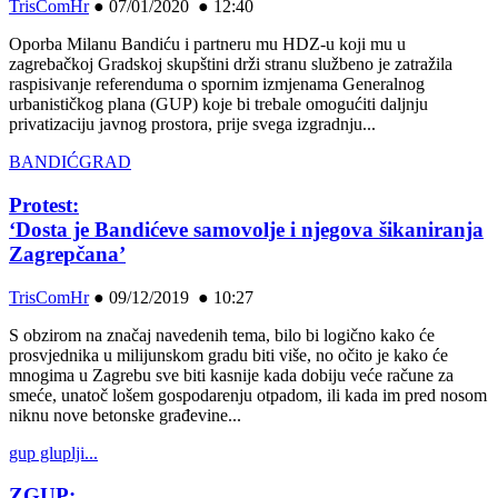
TrisComHr
●
07/01/2020 ● 12:40
Oporba Milanu Bandiću i partneru mu HDZ-u koji mu u
zagrebačkoj Gradskoj skupštini drži stranu službeno je zatražila
raspisivanje referenduma o spornim izmjenama Generalnog
urbanističkog plana (GUP) koje bi trebale omogućiti daljnju
privatizaciju javnog prostora, prije svega izgradnju...
BANDIĆGRAD
Protest:
‘Dosta je Bandićeve samovolje i njegova šikaniranja
Zagrepčana’
TrisComHr
●
09/12/2019 ● 10:27
S obzirom na značaj navedenih tema, bilo bi logično kako će
prosvjednika u milijunskom gradu biti više, no očito je kako će
mnogima u Zagrebu sve biti kasnije kada dobiju veće račune za
smeće, unatoč lošem gospodarenju otpadom, ili kada im pred nosom
niknu nove betonske građevine...
gup gluplji...
ZGUP: