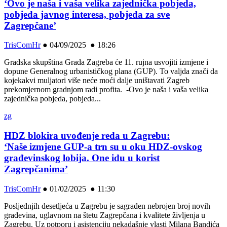
‘Ovo je naša i vaša velika zajednička pobjeda,
pobjeda javnog interesa, pobjeda za sve
Zagrepčane’
TrisComHr
●
04/09/2025 ● 18:26
Gradska skupština Grada Zagreba će 11. rujna usvojiti izmjene i
dopune Generalnog urbanističkog plana (GUP). To valjda znači da
kojekakvi muljatori više neće moći dalje uništavati Zagreb
prekomjernom gradnjom radi profita. -Ovo je naša i vaša velika
zajednička pobjeda, pobjeda...
zg
HDZ blokira uvođenje reda u Zagrebu:
‘Naše izmjene GUP-a trn su u oku HDZ-ovskog
građevinskog lobija. One idu u korist
Zagrepčanima’
TrisComHr
●
01/02/2025 ● 11:30
Posljednjih desetljeća u Zagrebu je sagrađen nebrojen broj novih
građevina, uglavnom na štetu Zagrepčana i kvalitete življenja u
Zagrebu. Uz potporu i asistenciju nekadašnje vlasti Milana Bandića