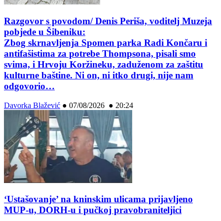
Razgovor s povodom/ Denis Periša, voditelj Muzeja
pobjede u Šibeniku:
Zbog skrnavljenja Spomen parka Radi Končaru i
antifašistima za potrebe Thompsona, pisali smo
svima, i Hrvoju Koržineku, zaduženom za zaštitu
kulturne baštine. Ni on, ni itko drugi, nije nam
odgovorio…
Davorka Blažević
●
07/08/2026 ● 20:24
‘Ustašovanje’ na kninskim ulicama prijavljeno
MUP-u, DORH-u i pučkoj pravobraniteljici