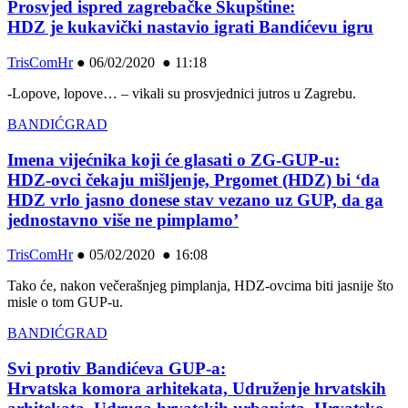
Prosvjed ispred zagrebačke Skupštine:
HDZ je kukavički nastavio igrati Bandićevu igru
TrisComHr
●
06/02/2020 ● 11:18
-Lopove, lopove… – vikali su prosvjednici jutros u Zagrebu.
BANDIĆGRAD
Imena vijećnika koji će glasati o ZG-GUP-u:
HDZ-ovci čekaju mišljenje, Prgomet (HDZ) bi ‘da
HDZ vrlo jasno donese stav vezano uz GUP, da ga
jednostavno više ne pimplamo’
TrisComHr
●
05/02/2020 ● 16:08
Tako će, nakon večerašnjeg pimplanja, HDZ-ovcima biti jasnije što
misle o tom GUP-u.
BANDIĆGRAD
Svi protiv Bandićeva GUP-a:
Hrvatska komora arhitekata, Udruženje hrvatskih