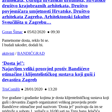
arhitekata, Udruga hrvatskih urbanista, Hrvatsko
društvo krajobraznih arhitekata, Društvo
povjesničara umjetnosti Hrvatske, Društvo
arhitekata Zagreba, Arhitektonski fakultet
Sveučilišta u Zagrebu…
Goran Šimac
●
05/02/2020 ● 09:30
Pametnome dosta, reklo bi se.
I budali također, dodali bi.
aktivisti
/
BANDIĆGRAD
‘Dosta je!’:
Najavljen veliki prosvjed protiv Bandićeve
otimačine i klijentelističkog sustava koji guši i
devastira Zagreb
TrisComHr
●
28/01/2020 ● 13:20
Sve građane i građanke kojima je dosta klijentelističkog sustava koji
guši i devastira Zagreb organizatori velikog prosvjeda protiv
Bandićeve otimačine pod nazivom ‘Dosta je!’ pozivaju da im se
pridruže u subotu 1. veljače u 16:00 sati na Trgu bana Jelačića.