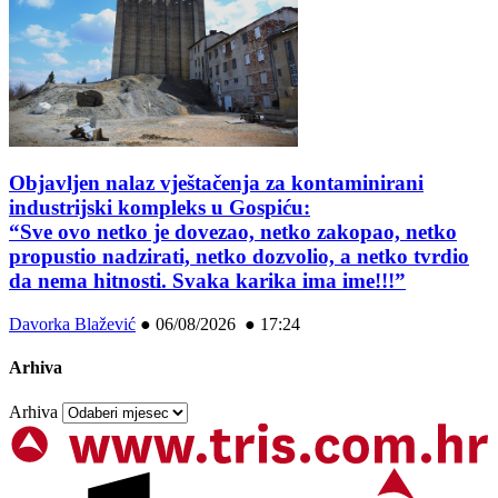
Objavljen nalaz vještačenja za kontaminirani
industrijski kompleks u Gospiću:
“Sve ovo netko je dovezao, netko zakopao, netko
propustio nadzirati, netko dozvolio, a netko tvrdio
da nema hitnosti. Svaka karika ima ime!!!”
Davorka Blažević
●
06/08/2026 ● 17:24
Arhiva
Arhiva