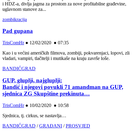
i HDZ-a, divlja jagma za prostom za nove profitabilne građevine,
uglavnom stanove za...
zombikracija
Pad gupana
TrisComHr
●
12/02/2020 ● 07:35
Kao i u većini američkih filmova, zombiji, pokvarenjaci, lopovi, zli
vladari, vampiri, tlačitelji i mutikaše na kraju završe loše.
BANDIĆGRAD
GUP, gluplji, najgluplji:
Bandić i njegovi povukli 71 amandman na GUP,
sjednica ZG Skupštine prekinuta…
TrisComHr
●
10/02/2020 ● 10:58
Sjednica, tj. cirkus, se nastavlja…
BANDIĆGRAD
/
GRAĐANI
/
PROSVJED