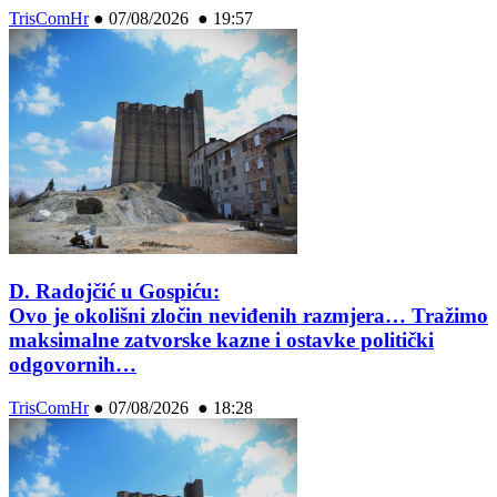
TrisComHr
●
07/08/2026 ● 19:57
D. Radojčić u Gospiću:
Ovo je okolišni zločin neviđenih razmjera… Tražimo
maksimalne zatvorske kazne i ostavke politički
odgovornih…
TrisComHr
●
07/08/2026 ● 18:28