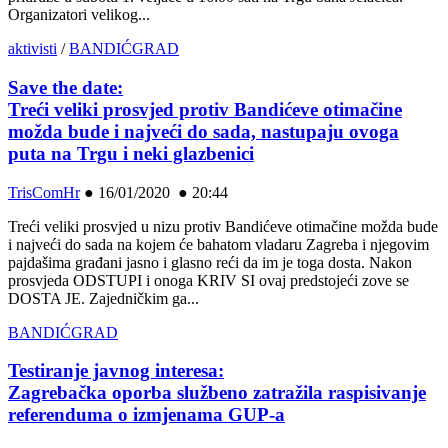
Organizatori velikog...
aktivisti
/
BANDIĆGRAD
Save the date:
Treći veliki prosvjed protiv Bandićeve otimačine
možda bude i najveći do sada, nastupaju ovoga
puta na Trgu i neki glazbenici
TrisComHr
●
16/01/2020 ● 20:44
Treći veliki prosvjed u nizu protiv Bandićeve otimačine možda bude
i najveći do sada na kojem će bahatom vladaru Zagreba i njegovim
pajdašima građani jasno i glasno reći da im je toga dosta. Nakon
prosvjeda ODSTUPI i onoga KRIV SI ovaj predstojeći zove se
DOSTA JE. Zajedničkim ga...
BANDIĆGRAD
Testiranje javnog interesa:
Zagrebačka oporba službeno zatražila raspisivanje
referenduma o izmjenama GUP-a