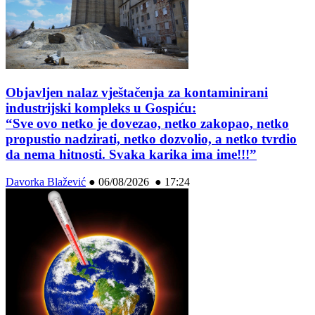
Objavljen nalaz vještačenja za kontaminirani
industrijski kompleks u Gospiću:
“Sve ovo netko je dovezao, netko zakopao, netko
propustio nadzirati, netko dozvolio, a netko tvrdio
da nema hitnosti. Svaka karika ima ime!!!”
Davorka Blažević
●
06/08/2026 ● 17:24