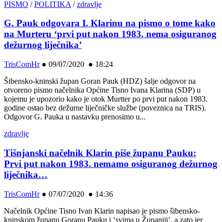
PISMO
/
POLITIKA
/
zdravlje
G. Pauk odgovara I. Klarinu na pismo o tome kako
na Murteru ‘prvi put nakon 1983. nema osiguranog
dežurnog liječnika’
TrisComHr
●
09/07/2020 ● 18:24
Šibensko-kninski župan Goran Pauk (HDZ) šalje odgovor na
otvoreno pismo načelnika Općine Tisno Ivana Klarina (SDP) u
kojemu je upozorio kako je otok Murtter po prvi put nakon 1983.
godine ostao bez dežurne liječničke službe (poveznica na TRIS).
Odgovor G. Pauka u nastavku prenosimo u...
zdravlje
Tišnjanski načelnik Klarin piše županu Pauku:
Prvi put nakon 1983. nemamo osiguranog dežurnog
liječnika…
TrisComHr
●
07/07/2020 ● 14:36
Načelnik Općine Tisno Ivan Klarin napisao je pismo šibensko-
kninskom županu Goranu Pauku i ‘svima u Županiji’, a zato jer