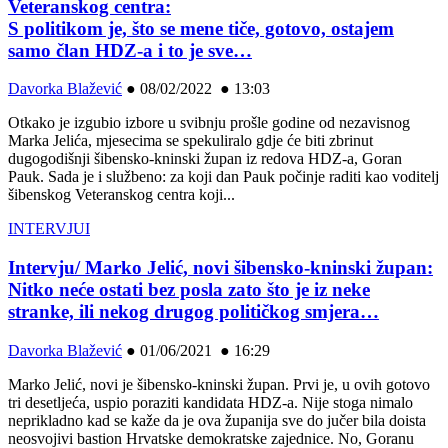
Veteranskog centra:
S politikom je, što se mene tiče, gotovo, ostajem
samo član HDZ-a i to je sve…
Davorka Blažević
●
08/02/2022 ● 13:03
Otkako je izgubio izbore u svibnju prošle godine od nezavisnog
Marka Jelića, mjesecima se spekuliralo gdje će biti zbrinut
dugogodišnji šibensko-kninski župan iz redova HDZ-a, Goran
Pauk. Sada je i službeno: za koji dan Pauk počinje raditi kao voditelj
šibenskog Veteranskog centra koji...
INTERVJUI
Intervju/ Marko Jelić, novi šibensko-kninski župan:
Nitko neće ostati bez posla zato što je iz neke
stranke, ili nekog drugog političkog smjera…
Davorka Blažević
●
01/06/2021 ● 16:29
Marko Jelić, novi je šibensko-kninski župan. Prvi je, u ovih gotovo
tri desetljeća, uspio poraziti kandidata HDZ-a. Nije stoga nimalo
neprikladno kad se kaže da je ova županija sve do jučer bila doista
neosvojivi bastion Hrvatske demokratske zajednice. No, Goranu