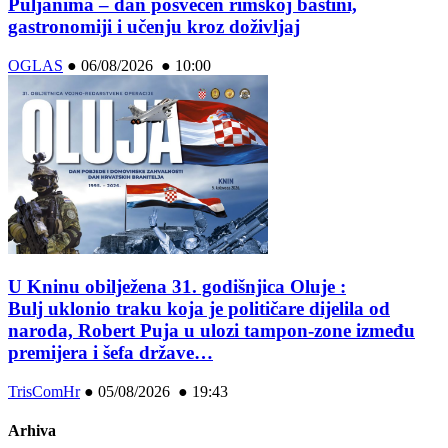
Puljanima – dan posvećen rimskoj baštini,
gastronomiji i učenju kroz doživljaj
OGLAS
●
06/08/2026 ● 10:00
U Kninu obilježena 31. godišnjica Oluje :
Bulj uklonio traku koja je političare dijelila od
naroda, Robert Puja u ulozi tampon-zone između
premijera i šefa države…
TrisComHr
●
05/08/2026 ● 19:43
Arhiva