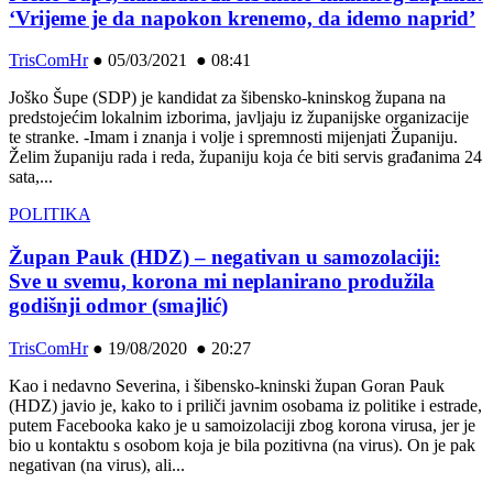
‘Vrijeme je da napokon krenemo, da idemo naprid’
TrisComHr
●
05/03/2021 ● 08:41
Joško Šupe (SDP) je kandidat za šibensko-kninskog župana na
predstojećim lokalnim izborima, javljaju iz županijske organizacije
te stranke. -Imam i znanja i volje i spremnosti mijenjati Županiju.
Želim županiju rada i reda, županiju koja će biti servis građanima 24
sata,...
POLITIKA
Župan Pauk (HDZ) – negativan u samozolaciji:
Sve u svemu, korona mi neplanirano produžila
godišnji odmor (smajlić)
TrisComHr
●
19/08/2020 ● 20:27
Kao i nedavno Severina, i šibensko-kninski župan Goran Pauk
(HDZ) javio je, kako to i priliči javnim osobama iz politike i estrade,
putem Facebooka kako je u samoizolaciji zbog korona virusa, jer je
bio u kontaktu s osobom koja je bila pozitivna (na virus). On je pak
negativan (na virus), ali...