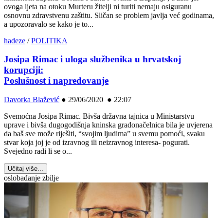
ovoga ljeta na otoku Murteru žitelji ni turiti nemaju osiguranu
osnovnu zdravstvenu zaštitu. Sličan se problem javlja već godinama,
a upozoravalo se kako je to...
hadeze
/
POLITIKA
Josipa Rimac i uloga službenika u hrvatskoj
korupciji:
Poslušnost i napredovanje
Davorka Blažević
●
29/06/2020 ● 22:07
Svemoćna Josipa Rimac. Bivša državna tajnica u Ministarstvu
uprave i bivša dugogodišnja kninska gradonačelnica bila je uvjerena
da baš sve može riješiti, “svojim ljudima” u svemu pomoći, svaku
stvar koja joj je od izravnog ili neizravnog interesa- pogurati.
Svejedno radi li se o...
Učitaj više...
oslobađanje zbilje