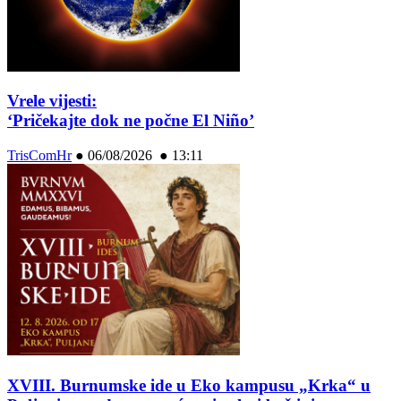
Vrele vijesti:
‘Pričekajte dok ne počne El Niño’
TrisComHr
●
06/08/2026 ● 13:11
XVIII. Burnumske ide u Eko kampusu „Krka“ u