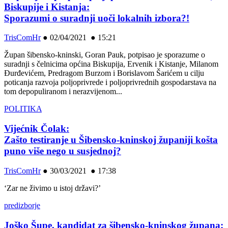
Biskupije i Kistanja:
Sporazumi o suradnji uoči lokalnih izbora?!
TrisComHr
●
02/04/2021 ● 15:21
Župan šibensko-kninski, Goran Pauk, potpisao je sporazume o
suradnji s čelnicima općina Biskupija, Ervenik i Kistanje, Milanom
Đurđevićem, Predragom Burzom i Borislavom Šarićem u cilju
poticanja razvoja poljoprivrede i poljoprivrednih gospodarstava na
tom depopuliranom i nerazvijenom...
POLITIKA
Vijećnik Čolak:
Zašto testiranje u Šibensko-kninskoj županiji košta
puno više nego u susjednoj?
TrisComHr
●
30/03/2021 ● 17:38
‘Zar ne živimo u istoj državi?’
predizborje
Joško Šupe, kandidat za šibensko-kninskog župana: