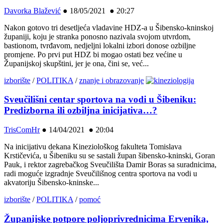
Davorka Blažević
●
18/05/2021 ● 20:27
Nakon gotovo tri desetljeća vladavine HDZ-a u Šibensko-kninskoj
županiji, koju je stranka ponosno nazivala svojom utvrdom,
bastionom, tvrđavom, nedjeljni lokalni izbori donose ozbiljne
promjene. Po prvi put HDZ bi mogao ostati bez većine u
Županijskoj skupštini, jer je ona, čini se, već...
izborište
/
POLITIKA
/
znanje i obrazovanje
Sveučilišni centar sportova na vodi u Šibeniku:
Predizborna ili ozbiljna inicijativa…?
TrisComHr
●
14/04/2021 ● 20:04
Na inicijativu dekana Kineziološkog fakulteta Tomislava
Krstičevića, u Šibeniku su se sastali župan šibensko-kninski, Goran
Pauk, i rektor zagrebačkog Sveučilišta Damir Boras sa suradnicima,
radi moguće izgradnje Sveučilišnog centra sportova na vodi u
akvatoriju Šibensko-kninske...
izborište
/
POLITIKA
/
pomoć
Županijske potpore poljoprivrednicima Ervenika,