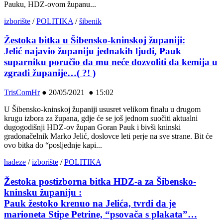
Pauku, HDZ-ovom županu...
izborište
/
POLITIKA
/
šibenik
Žestoka bitka u Šibensko-kninskoj županiji:
Jelić najavio županiju jednakih ljudi, Pauk
suparniku poručio da mu neće dozvoliti da kemija u
zgradi županije…( ?! )
TrisComHr
●
20/05/2021 ● 15:02
U Šibensko-kninskoj županiji ususret velikom finalu u drugom
krugu izbora za župana, gdje će se još jednom suočiti aktualni
dugogodišnji HDZ-ov župan Goran Pauk i bivši kninski
gradonačelnik Marko Jelić, doslovce leti perje na sve strane. Bit će
ovo bitka do “posljednje kapi...
hadeze
/
izborište
/
POLITIKA
Žestoka postizborna bitka HDZ-a za Šibensko-
kninsku županiju :
Pauk žestoko krenuo na Jelića, tvrdi da je
marioneta Stipe Petrine, “psovača s plakata”…