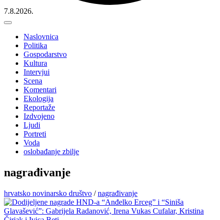
7.8.2026.
Naslovnica
Politika
Gospodarstvo
Kultura
Intervjui
Scena
Komentari
Ekologija
Reportaže
Izdvojeno
Ljudi
Portreti
Voda
oslobađanje zbilje
nagrađivanje
hrvatsko novinarsko društvo
/
nagrađivanje