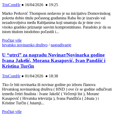
TrisComHr
●
16/04/2026 ● 19:25
Marko Perković Thompson nedavno je na inicijativu Domovinskog
pokreta dobio titulu počasnog građanina Raba što je izazvalo val
nezadovoljstva među Rabljanima koji smatraju da je time ovo
visoko gradsko priznanje sasvim kompromitirano. Paradoks je da su
istom titulom istodobno počastili i...
Pročitaj više
hrvatsko novinarsko društvo
/
nagrađivanje
U “utrci” za nagradu Novinar/Novinarka godine
Ivana Jakelić, Morana Kasapović, Ivan Pandžić i
Kristina Turčin
TrisComHr
●
01/04/2026 ● 18:38
Tko će biti novinarka ili novinar godine po izboru članova
Hrvatskog novinarskog društva ( HND ) ove će se godine odlučivati
između četiri finalista : Ivane Jakelić ( Večernji list ), Morane
Kasapović ( Hrvatska televizija ), Ivana Pandžića ( 24sata ) i
Kristine Turčin ( Jutarnji...
Pročitaj više