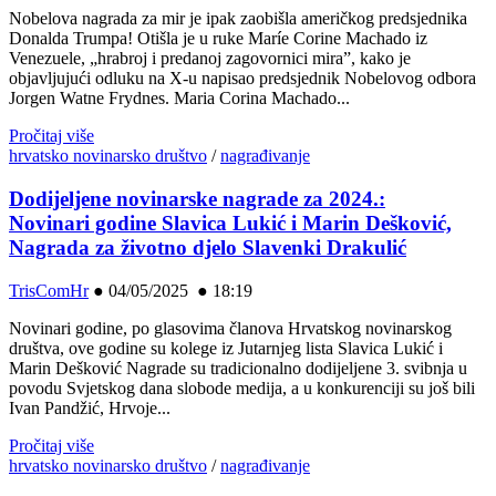
Nobelova nagrada za mir je ipak zaobišla američkog predsjednika
Donalda Trumpa! Otišla je u ruke Maríe Corine Machado iz
Venezuele, „hrabroj i predanoj zagovornici mira”, kako je
objavljujući odluku na X-u napisao predsjednik Nobelovog odbora
Jorgen Watne Frydnes. Maria Corina Machado...
Pročitaj više
hrvatsko novinarsko društvo
/
nagrađivanje
Dodijeljene novinarske nagrade za 2024.:
Novinari godine Slavica Lukić i Marin Dešković,
Nagrada za životno djelo Slavenki Drakulić
TrisComHr
●
04/05/2025 ● 18:19
Novinari godine, po glasovima članova Hrvatskog novinarskog
društva, ove godine su kolege iz Jutarnjeg lista Slavica Lukić i
Marin Dešković Nagrade su tradicionalno dodijeljene 3. svibnja u
povodu Svjetskog dana slobode medija, a u konkurenciji su još bili
Ivan Pandžić, Hrvoje...
Pročitaj više
hrvatsko novinarsko društvo
/
nagrađivanje