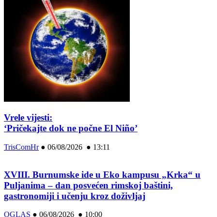
Vrele vijesti:
‘Pričekajte dok ne počne El Niño’
TrisComHr
●
06/08/2026 ● 13:11
XVIII. Burnumske ide u Eko kampusu „Krka“ u
Puljanima – dan posvećen rimskoj baštini,
gastronomiji i učenju kroz doživljaj
OGLAS
●
06/08/2026 ● 10:00