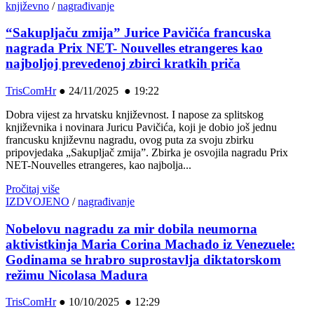
književno
/
nagrađivanje
“Sakupljaču zmija” Jurice Pavičića francuska
nagrada Prix NET- Nouvelles etrangeres kao
najboljoj prevedenoj zbirci kratkih priča
TrisComHr
●
24/11/2025 ● 19:22
Dobra vijest za hrvatsku književnost. I napose za splitskog
književnika i novinara Juricu Pavičića, koji je dobio još jednu
francusku književnu nagradu, ovog puta za svoju zbirku
pripovjedaka „Sakupljač zmija”. Zbirka je osvojila nagradu Prix
NET-Nouvelles etrangeres, kao najbolja...
Pročitaj više
IZDVOJENO
/
nagrađivanje
Nobelovu nagradu za mir dobila neumorna
aktivistkinja Maria Corina Machado iz Venezuele:
Godinama se hrabro suprostavlja diktatorskom
režimu Nicolasa Madura
TrisComHr
●
10/10/2025 ● 12:29