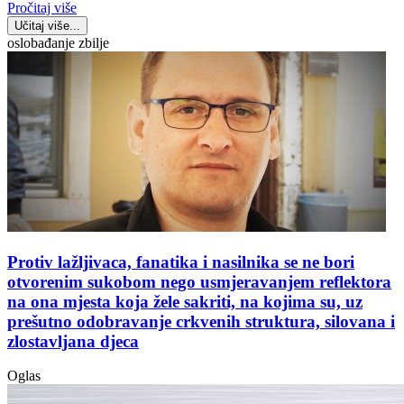
Pročitaj više
Učitaj više...
oslobađanje zbilje
Protiv lažljivaca, fanatika i nasilnika se ne bori
otvorenim sukobom nego usmjeravanjem reflektora
na ona mjesta koja žele sakriti, na kojima su, uz
prešutno odobravanje crkvenih struktura, silovana i
zlostavljana djeca
Oglas