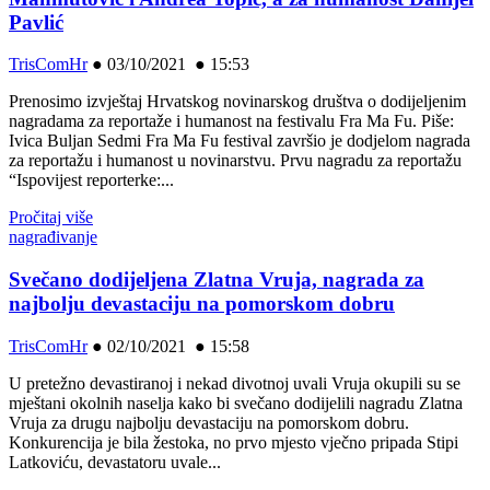
Pavlić
TrisComHr
●
03/10/2021 ● 15:53
Prenosimo izvještaj Hrvatskog novinarskog društva o dodijeljenim
nagradama za reportaže i humanost na festivalu Fra Ma Fu. Piše:
Ivica Buljan Sedmi Fra Ma Fu festival završio je dodjelom nagrada
za reportažu i humanost u novinarstvu. Prvu nagradu za reportažu
“Ispovijest reporterke:...
Pročitaj više
nagrađivanje
Svečano dodijeljena Zlatna Vruja, nagrada za
najbolju devastaciju na pomorskom dobru
TrisComHr
●
02/10/2021 ● 15:58
U pretežno devastiranoj i nekad divotnoj uvali Vruja okupili su se
mještani okolnih naselja kako bi svečano dodijelili nagradu Zlatna
Vruja za drugu najbolju devastaciju na pomorskom dobru.
Konkurencija je bila žestoka, no prvo mjesto vječno pripada Stipi
Latkoviću, devastatoru uvale...