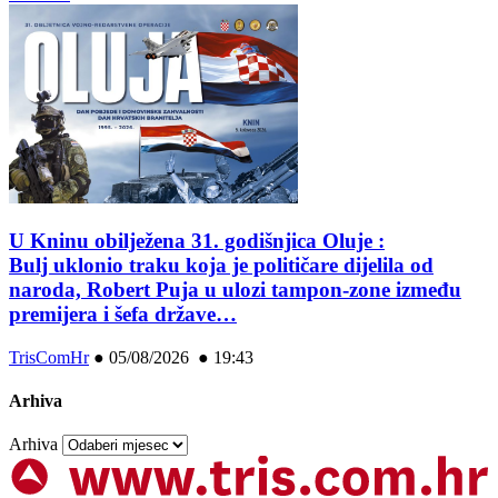
U Kninu obilježena 31. godišnjica Oluje :
Bulj uklonio traku koja je političare dijelila od
naroda, Robert Puja u ulozi tampon-zone između
premijera i šefa države…
TrisComHr
●
05/08/2026 ● 19:43
Arhiva
Arhiva