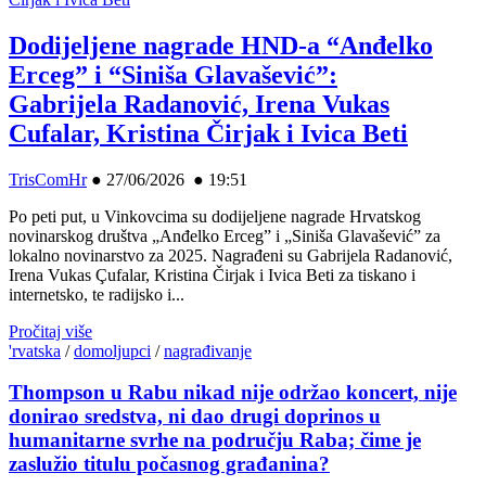
Dodijeljene nagrade HND-a “Anđelko
Erceg” i “Siniša Glavašević”:
Gabrijela Radanović, Irena Vukas
Cufalar, Kristina Čirjak i Ivica Beti
TrisComHr
●
27/06/2026 ● 19:51
Po peti put, u Vinkovcima su dodijeljene nagrade Hrvatskog
novinarskog društva „Anđelko Erceg” i „Siniša Glavašević” za
lokalno novinarstvo za 2025. Nagrađeni su Gabrijela Radanović,
Irena Vukas Çufalar, Kristina Čirjak i Ivica Beti za tiskano i
internetsko, te radijsko i...
Pročitaj više
'rvatska
/
domoljupci
/
nagrađivanje
Thompson u Rabu nikad nije održao koncert, nije
donirao sredstva, ni dao drugi doprinos u
humanitarne svrhe na području Raba; čime je
zaslužio titulu počasnog građanina?