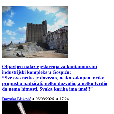
Objavljen nalaz vještačenja za kontaminirani
industrijski kompleks u Gospiću:
“Sve ovo netko je dovezao, netko zakopao, netko
propustio nadzirati, netko dozvolio, a netko tvrdio
da nema hitnosti. Svaka karika ima ime!!!”
Davorka Blažević
●
06/08/2026 ● 17:24