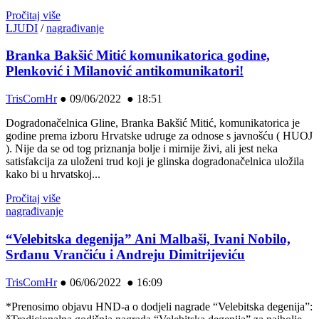
Pročitaj više
LJUDI
/
nagrađivanje
Branka Bakšić Mitić komunikatorica godine,
Plenković i Milanović antikomunikatori!
TrisComHr
●
09/06/2022 ● 18:51
Dogradonačelnica Gline, Branka Bakšić Mitić, komunikatorica je
godine prema izboru Hrvatske udruge za odnose s javnošću ( HUOJ
). Nije da se od tog priznanja bolje i mirnije živi, ali jest neka
satisfakcija za uloženi trud koji je glinska dogradonačelnica uložila
kako bi u hrvatskoj...
Pročitaj više
nagrađivanje
“Velebitska degenija” Ani Malbaši, Ivani Nobilo,
Srđanu Vrančiću i Andreju Dimitrijeviću
TrisComHr
●
06/06/2022 ● 16:09
*Prenosimo objavu HND-a o dodjeli nagrade “Velebitska degenija”: