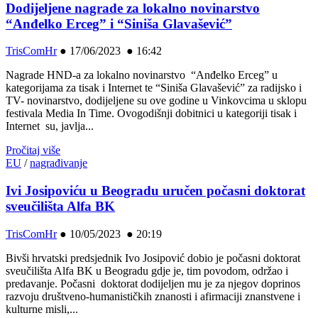
Dodijeljene nagrade za lokalno novinarstvo
“Anđelko Erceg” i “Siniša Glavašević”
TrisComHr
●
17/06/2023 ● 16:42
Nagrade HND-a za lokalno novinarstvo “Anđelko Erceg” u
kategorijama za tisak i Internet te “Siniša Glavašević” za radijsko i
TV- novinarstvo, dodijeljene su ove godine u Vinkovcima u sklopu
festivala Media In Time. Ovogodišnji dobitnici u kategoriji tisak i
Internet su, javlja...
Pročitaj više
EU
/
nagrađivanje
Ivi Josipoviću u Beogradu uručen počasni doktorat
sveučilišta Alfa BK
TrisComHr
●
10/05/2023 ● 20:19
Bivši hrvatski predsjednik Ivo Josipović dobio je počasni doktorat
sveučilišta Alfa BK u Beogradu gdje je, tim povodom, održao i
predavanje. Počasni doktorat dodijeljen mu je za njegov doprinos
razvoju društveno-humanističkih znanosti i afirmaciji znanstvene i
kulturne misli,...