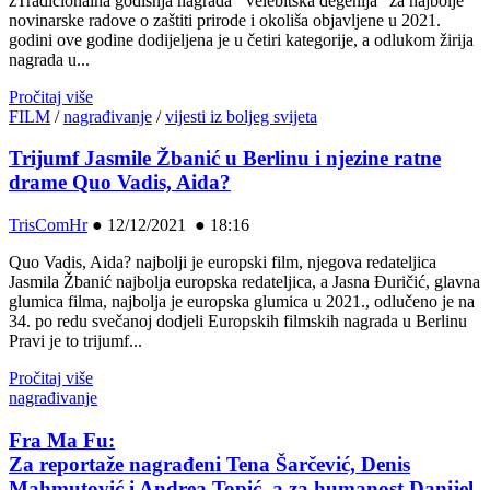
žTradicionalna godišnja nagrada “Velebitska degenija” za najbolje
novinarske radove o zaštiti prirode i okoliša objavljene u 2021.
godini ove godine dodijeljena je u četiri kategorije, a odlukom žirija
nagrada u...
Pročitaj više
FILM
/
nagrađivanje
/
vijesti iz boljeg svijeta
Trijumf Jasmile Žbanić u Berlinu i njezine ratne
drame Quo Vadis, Aida?
TrisComHr
●
12/12/2021 ● 18:16
Quo Vadis, Aida? najbolji je europski film, njegova redateljica
Jasmila Žbanić najbolja europska redateljica, a Jasna Đuričić, glavna
glumica filma, najbolja je europska glumica u 2021., odlučeno je na
34. po redu svečanoj dodjeli Europskih filmskih nagrada u Berlinu
Pravi je to trijumf...
Pročitaj više
nagrađivanje
Fra Ma Fu:
Za reportaže nagrađeni Tena Šarčević, Denis
Mahmutović i Andrea Topić, a za humanost Danijel