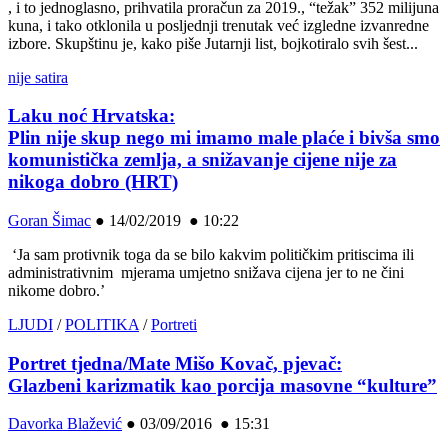
, i to jednoglasno, prihvatila proračun za 2019., “težak” 352 milijuna
kuna, i tako otklonila u posljednji trenutak već izgledne izvanredne
izbore. Skupštinu je, kako piše Jutarnji list, bojkotiralo svih šest...
nije satira
Laku noć Hrvatska:
Plin nije skup nego mi imamo male plaće i bivša smo
komunistička zemlja, a snižavanje cijene nije za
nikoga dobro (HRT)
Goran Šimac
●
14/02/2019 ● 10:22
‘Ja sam protivnik toga da se bilo kakvim političkim pritiscima ili
administrativnim mjerama umjetno snižava cijena jer to ne čini
nikome dobro.’
LJUDI
/
POLITIKA
/
Portreti
Portret tjedna/Mate Mišo Kovač, pjevač:
Glazbeni karizmatik kao porcija masovne “kulture”
Davorka Blažević
●
03/09/2016 ● 15:31