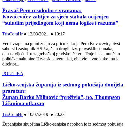
Pravaš Pero u sukobu s vranama:
Kovačevićev zahtjev za sječu stabala ocijenjen
“suludim prijedlogom koji nema logike i razuma”
TrisComHr
●
12/03/2021 ● 10:17
Već i vrapci na grani znaju za priču kako je Pero Kovačević, bivši
saborski zastupnik HSP-a, član drugih tzv. pravaških stranaka,
danas vijećnik u zagrebačkoj gradskoj četvrti Trnje i istaknut član
političke nakupine Hrvatski suverenisti, objavio javno kako mu je
direktor...
POLITIKA
Ličko-senjska županija iz sedmog pokušaja donijela
proračun:
Župan Darko Milinović “preživio”, no, Thompson
Ličanima otkazao
TrisComHr
●
10/07/2019 ● 20:23
Županijska skupština Ličko-senjska napokon je iz sedmog pokušaja