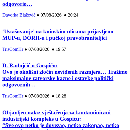
odgovorio…
Davorka Blažević
●
07/08/2026 ● 20:24
‘Ustašovanje’ na kninskim ulicama prijavljeno
MUP-u, DORH-u i pučkoj pravobraniteljici
TrisComHr
●
07/08/2026 ● 19:57
D. Radojčić u Gospiću:
Ovo je okolišni zločin neviđenih razmjera… Tražimo
maksimalne zatvorske kazne i ostavke politički
odgovornih…
TrisComHr
●
07/08/2026 ● 18:28
Objavljen nalaz vještačenja za kontaminirani
industrijski kompleks u Gospiću:
“Sve ovo netko je dovezao, netko zakopao, netko