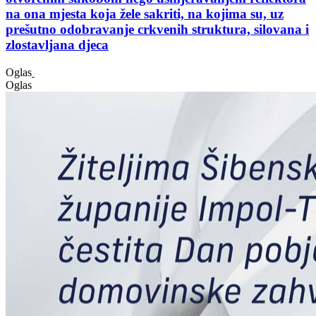
na ona mjesta koja žele sakriti, na kojima su, uz
prešutno odobravanje crkvenih struktura, silovana i
zlostavljana djeca
Oglas
Oglas