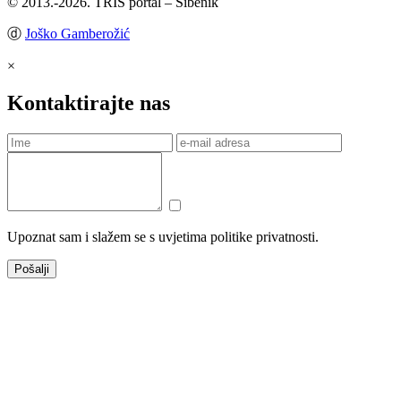
© 2013.-2026. TRIS portal – Šibenik
ⓓ
Joško Gamberožić
×
Kontaktirajte nas
Upoznat sam i slažem se s uvjetima politike privatnosti.
Pošalji