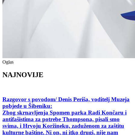
Oglas
NAJNOVIJE
Razgovor s povodom/ Denis Periša, voditelj Muzeja
pobjede u Šibeniku:
Zbog skrnavljenja Spomen parka Radi Končaru i
antifašistima za potrebe Thompsona, pisali smo
svima, i Hrvoju Koržineku, zaduženom za zaštitu
kulturne baštine. Ni on, ni itko drugi, nije nam