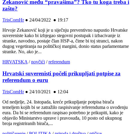
Zekanović među “pravašima”? Tko tu koga treba i
zašto?
TrisComHr
●
24/04/2022 ● 19:17
Hrvoje Zekanović koji je u siječnju preventivno napustio Hrvatske
suvereniste kako bi izbjegao stegovni postupak i izbacivanje iz
stranke, navodno, postaje član HSP-a, čime bi toj stranci, nakon
dugog vegetiranja na političkoj margini, donio status parlamentarne
stranke. No, ako je...
HRVATSKA
/
novčići
/
referendum
Hrvatski suverenisti počeli prikupljati potpise za
referendum o euru
TrisComHr
●
24/10/2021 ● 12:04
Od nedjelje, 24. listopada, kreće prikupljanje potpisa birača
temeljem kojih bi se zatražilo raspisivanje referenduma o uvođenju
eura. Da bi se referendum raspisao potrebno je prikupiti, kako je
objavilo Ministarstvo uprave i pravosuđa, 10 posto od ukupnog
broja registriranih birača,...
političarenje
/
POLITIKA
/
priroda i društvo
/
ptičice