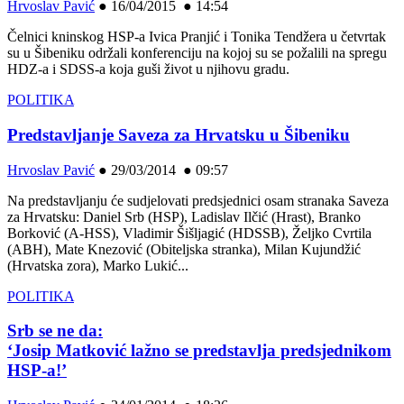
Hrvoslav Pavić
●
16/04/2015 ● 14:54
Čelnici kninskog HSP-a Ivica Pranjić i Tonika Tendžera u četvrtak
su u Šibeniku održali konferenciju na kojoj su se požalili na spregu
HDZ-a i SDSS-a koja guši život u njihovu gradu.
POLITIKA
Predstavljanje Saveza za Hrvatsku u Šibeniku
Hrvoslav Pavić
●
29/03/2014 ● 09:57
Na predstavljanju će sudjelovati predsjednici osam stranaka Saveza
za Hrvatsku: Daniel Srb (HSP), Ladislav Ilčić (Hrast), Branko
Borković (A-HSS), Vladimir Šišljagić (HDSSB), Željko Cvrtila
(ABH), Mate Knezović (Obiteljska stranka), Milan Kujundžić
(Hrvatska zora), Marko Lukić...
POLITIKA
Srb se ne da:
‘Josip Matković lažno se predstavlja predsjednikom
HSP-a!’