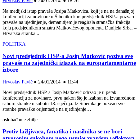
Hrvoslav Pavić
●
24/01/2014 ● 18:26
Na medijski istup pravaša Josipa Matkovića, koji je na na današnjoj
konferenciji za novinare u Šibeniku kao predsjednik HSP-a pozvao
pravaše na ujedinjenje, demanitijem je reagirala stranačka frakcija
koja predsjednikom smatra Matkovićevog oponenta Danijela Srba. –
Hrvatska stranka...
POLITIKA
Novi predsjednik HSP-a Josip Matković poziva sve
pravaše na zajednički izlazak na europarlamentarne
izbore
Hrvoslav Pavić
●
24/01/2014 ● 11:44
Novi predsjednik HSP-a Josip Matković održao je u petak
konferenciju za novinare, prvu nakon što je izabran na izvanrednom
saboru stranke u subotu 18. siječnja. Iz Šibenika je pozvao sve
stranke pravaške orijentacije na ujedinjenje…
oslobađanje zbilje
Protiv lažljivaca, fanatika i nasilnika se ne bori
otvorenim sukobom nego usmjeravanjem reflektora