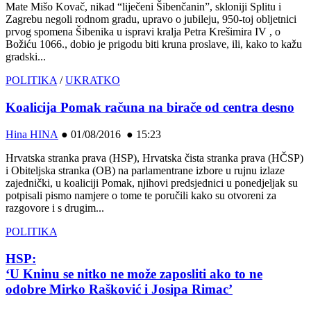
Mate Mišo Kovač, nikad “liječeni Šibenčanin”, skloniji Splitu i
Zagrebu negoli rodnom gradu, upravo o jubileju, 950-toj obljetnici
prvog spomena Šibenika u ispravi kralja Petra Krešimira IV , o
Božiću 1066., dobio je prigodu biti kruna proslave, ili, kako to kažu
gradski...
POLITIKA
/
UKRATKO
Koalicija Pomak računa na birače od centra desno
Hina HINA
●
01/08/2016 ● 15:23
Hrvatska stranka prava (HSP), Hrvatska čista stranka prava (HČSP)
i Obiteljska stranka (OB) na parlamentrane izbore u rujnu izlaze
zajednički, u koaliciji Pomak, njihovi predsjednici u ponedjeljak su
potpisali pismo namjere o tome te poručili kako su otvoreni za
razgovore i s drugim...
POLITIKA
HSP:
‘U Kninu se nitko ne može zaposliti ako to ne
odobre Mirko Rašković i Josipa Rimac’