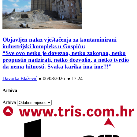
Objavljen nalaz vještačenja za kontaminirani
industrijski kompleks u Gospiću:
“Sve ovo netko je dovezao, netko zakopao, netko
propustio nadzirati, netko dozvolio, a netko tvrdio
da nema hitnosti. Svaka karika ima ime!!!”
Davorka Blažević
●
06/08/2026 ● 17:24
Arhiva
Arhiva