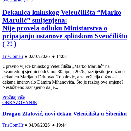
Dekanica kninskog Veleučilišta “Marko
Marulić” smijenjena:
Nije provela odluku Ministarstva o
pripajanju ustanove splitskom Sveučilištu
( ?! )
TrisComHr
●
02/07/2026 ● 14:08
Upravno vijeće kninskog Veleučilišta „Marko Marulić” na
izvanrednoj sjednici održanoj 30.lipnja 2026., razriješilo je dužnosti
dekanicu Marijanu Drinovac Topalović, a za vršitelja dužnosti
dekana imenovalo Damira Mihanovića. Što je razlog ove smjene?
Neslužbeno saznajemo da je...
Pročitaj više
OBRAZOVANJE
Dragan Zlatović, novi dekan Veleučilišta u Šibeniku
TrisComHr
●
04/06/2026 ● 19:44