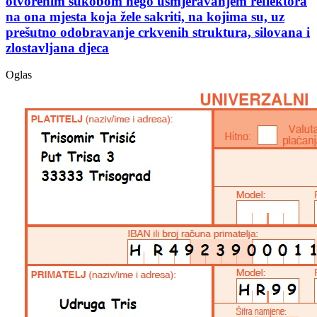
otvorenim sukobom nego usmjeravanjem reflektora
na ona mjesta koja žele sakriti, na kojima su, uz
prešutno odobravanje crkvenih struktura, silovana i
zlostavljana djeca
Oglas