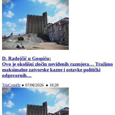
D. Radojčić u Gospiću:
Ovo je okolišni zločin neviđenih razmjera… Tražimo
maksimalne zatvorske kazne i ostavke politički
odgovornih…
TrisComHr
●
07/08/2026 ● 18:28