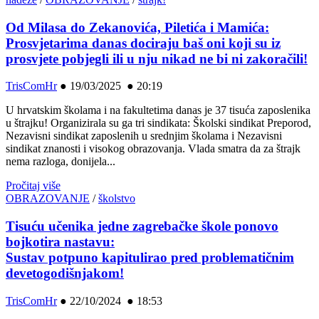
Od Milasa do Zekanovića, Piletića i Mamića:
Prosvjetarima danas dociraju baš oni koji su iz
prosvjete pobjegli ili u nju nikad ne bi ni zakoračili!
TrisComHr
●
19/03/2025 ● 20:19
U hrvatskim školama i na fakultetima danas je 37 tisuća zaposlenika
u štrajku! Organizirala su ga tri sindikata: Školski sindikat Preporod,
Nezavisni sindikat zaposlenih u srednjim školama i Nezavisni
sindikat znanosti i visokog obrazovanja. Vlada smatra da za štrajk
nema razloga, donijela...
Pročitaj više
OBRAZOVANJE
/
školstvo
Tisuću učenika jedne zagrebačke škole ponovo
bojkotira nastavu:
Sustav potpuno kapitulirao pred problematičnim
devetogodišnjakom!
TrisComHr
●
22/10/2024 ● 18:53