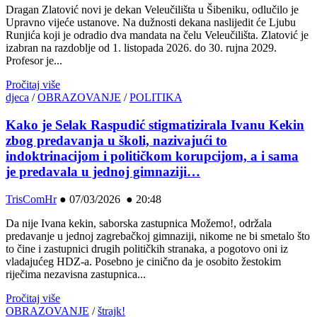
Dragan Zlatović novi je dekan Veleučilišta u Šibeniku, odlučilo je
Upravno vijeće ustanove. Na dužnosti dekana naslijedit će Ljubu
Runjića koji je odradio dva mandata na čelu Veleučilišta. Zlatović je
izabran na razdoblje od 1. listopada 2026. do 30. rujna 2029.
Profesor je...
Pročitaj više
djeca
/
OBRAZOVANJE
/
POLITIKA
Kako je Selak Raspudić stigmatizirala Ivanu Kekin
zbog predavanja u školi, nazivajući to
indoktrinacijom i političkom korupcijom, a i sama
je predavala u jednoj gimnaziji…
TrisComHr
●
07/03/2026 ● 20:48
Da nije Ivana kekin, saborska zastupnica Možemo!, održala
predavanje u jednoj zagrebačkoj gimnaziji, nikome ne bi smetalo što
to čine i zastupnici drugih političkih stranaka, a pogotovo oni iz
vladajućeg HDZ-a. Posebno je cinično da je osobito žestokim
riječima nezavisna zastupnica...
Pročitaj više
OBRAZOVANJE
/
štrajk!