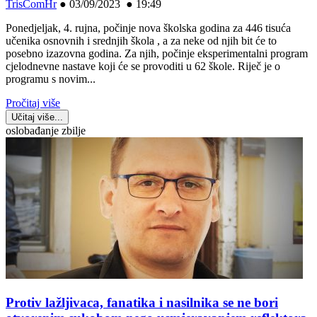
TrisComHr
●
03/09/2023 ● 19:49
Ponedjeljak, 4. rujna, počinje nova školska godina za 446 tisuća
učenika osnovnih i srednjih škola , a za neke od njih bit će to
posebno izazovna godina. Za njih, počinje eksperimentalni program
cjelodnevne nastave koji će se provoditi u 62 škole. Riječ je o
programu s novim...
Pročitaj više
Učitaj više...
oslobađanje zbilje
Protiv lažljivaca, fanatika i nasilnika se ne bori