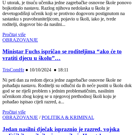
U utorak, je tisuću učenika jedne zagrebačke osnovne škole ponovo
bojkotiralo nastavu. Razlog njihova nedolaska u školu je
devetogodišnji učenik koji se protivno dogovoru postignutom na
sastanku s pravobraniteljicom, pojavio u školi, iako je, tvrde
roditelji, dogovor bio da nasilni...
Pročitaj više
OBRAZOVANJE
Ministar Fuchs ispričao se roditeljima “ako će to
vratiti djecu u školu”…
TrisComHr
●
10/10/2024 ● 18:11
Ni peti dan za redom djeca jedne zagrebačke osnovne škole ne
pohađaju nastavu. Roditelji su odlučni da ih neće pustiti u školu dok
god se ne riješi problem s jednim problematičnim, nasilnim
učenikom zbog kojeg se u njegovoj prethodnoj školi koju je
pohađao ispisao cijeli razred, a...
Pročitaj više
OBRAZOVANJE
/
POLITIKA & KRIMINAL
Jedan nasilni dječak ispraznio je razred, vojska