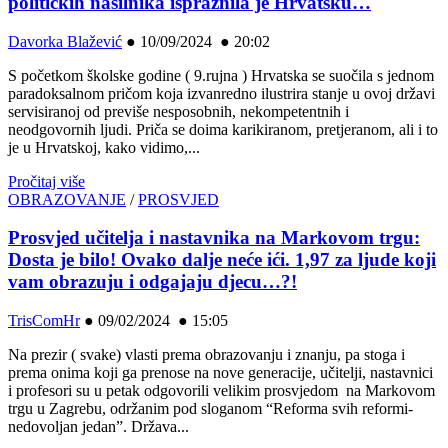
političkih nasilnika ispraznila je Hrvatsku…
Davorka Blažević
●
10/09/2024 ● 20:02
S početkom školske godine ( 9.rujna ) Hrvatska se suočila s jednom
paradoksalnom pričom koja izvanredno ilustrira stanje u ovoj državi
servisiranoj od previše nesposobnih, nekompetentnih i
neodgovornih ljudi. Priča se doima karikiranom, pretjeranom, ali i to
je u Hrvatskoj, kako vidimo,...
Pročitaj više
OBRAZOVANJE
/
PROSVJED
Prosvjed učitelja i nastavnika na Markovom trgu:
Dosta je bilo! Ovako dalje neće ići. 1,97 za ljude koji
vam obrazuju i odgajaju djecu…?!
TrisComHr
●
09/02/2024 ● 15:05
Na prezir ( svake) vlasti prema obrazovanju i znanju, pa stoga i
prema onima koji ga prenose na nove generacije, učitelji, nastavnici
i profesori su u petak odgovorili velikim prosvjedom na Markovom
trgu u Zagrebu, održanim pod sloganom “Reforma svih reformi-
nedovoljan jedan”. Država...