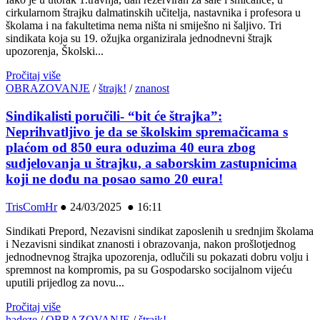
cirkularnom štrajku dalmatinskih učitelja, nastavnika i profesora u
školama i na fakultetima nema ništa ni smiješno ni šaljivo. Tri
sindikata koja su 19. ožujka organizirala jednodnevni štrajk
upozorenja, Školski...
Pročitaj više
OBRAZOVANJE
/
štrajk!
/
znanost
Sindikalisti poručili- “bit će štrajka”:
Neprihvatljivo je da se školskim spremačicama s
plaćom od 850 eura oduzima 40 eura zbog
sudjelovanja u štrajku, a saborskim zastupnicima
koji ne dođu na posao samo 20 eura!
TrisComHr
●
24/03/2025 ● 16:11
Sindikati Prepord, Nezavisni sindikat zaposlenih u srednjim školama
i Nezavisni sindikat znanosti i obrazovanja, nakon prošlotjednog
jednodnevnog štrajka upozorenja, odlučili su pokazati dobru volju i
spremnost na kompromis, pa su Gospodarsko socijalnom vijeću
uputili prijedlog za novu...
Pročitaj više
hadeze
/
OBRAZOVANJE
/
štrajk!