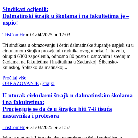
Sindikati ocijenili:
Dalmatinski štrajk u školama i na fakultetima je –
uspio!
TrisComHr
●
01/04/2025 ● 17:03
Tri sindikata u obrazovanju i četiri dalmatinske županije uspjeli su u
cirkularnom štrajku prosvjetnih radnika ovog utorka, 1. travnja,
okupiti 6300 zaposlenih, odnosno 80 posto u osnovnim i srednjim
školama, na fakultetima i institutima u Zadarskoj, Šibensko-
kninskoj, Splitsko-dalmatinskoj...
Pročitaj više
OBRAZOVANJE
/
štrajk!
U utorak cirkularni štrajk u dalmatinskim školama
i na fakultetima:
Procjenjuje se da će u štrajku biti 7-8 tisuća
nastavnika i profesora
TrisComHr
●
31/03/2025 ● 21:57
Iako je u utorak 1.travnja, dan rezerviran za šale i smicalice, u