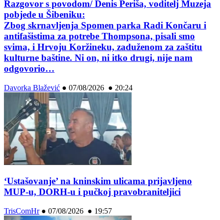
Razgovor s povodom/ Denis Periša, voditelj Muzeja
pobjede u Šibeniku:
Zbog skrnavljenja Spomen parka Radi Končaru i
antifašistima za potrebe Thompsona, pisali smo
svima, i Hrvoju Koržineku, zaduženom za zaštitu
kulturne baštine. Ni on, ni itko drugi, nije nam
odgovorio…
Davorka Blažević
●
07/08/2026 ● 20:24
‘Ustašovanje’ na kninskim ulicama prijavljeno
MUP-u, DORH-u i pučkoj pravobraniteljici
TrisComHr
●
07/08/2026 ● 19:57