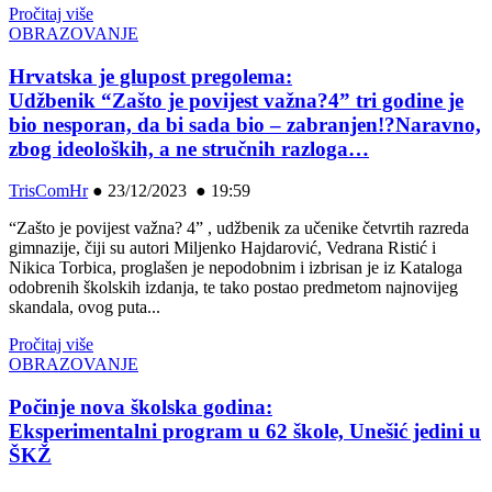
Pročitaj više
OBRAZOVANJE
Hrvatska je glupost pregolema:
Udžbenik “Zašto je povijest važna?4” tri godine je
bio nesporan, da bi sada bio – zabranjen!?Naravno,
zbog ideoloških, a ne stručnih razloga…
TrisComHr
●
23/12/2023 ● 19:59
“Zašto je povijest važna? 4” , udžbenik za učenike četvrtih razreda
gimnazije, čiji su autori Miljenko Hajdarović, Vedrana Ristić i
Nikica Torbica, proglašen je nepodobnim i izbrisan je iz Kataloga
odobrenih školskih izdanja, te tako postao predmetom najnovijeg
skandala, ovog puta...
Pročitaj više
OBRAZOVANJE
Počinje nova školska godina:
Eksperimentalni program u 62 škole, Unešić jedini u
ŠKŽ