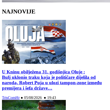
NAJNOVIJE
U Kninu obilježena 31. godišnjica Oluje :
Bulj uklonio traku koja je političare dijelila od
naroda, Robert Puja u ulozi tampon-zone između
premijera i šefa države…
TrisComHr
●
05/08/2026 ● 19:43