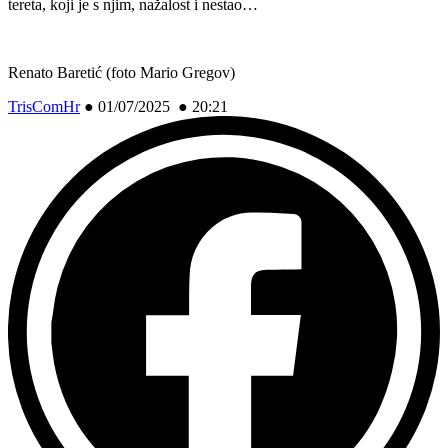
tereta, koji je s njim, nažalost i nestao…
Renato Baretić (foto Mario Gregov)
TrisComHr
●
01/07/2025 ● 20:21