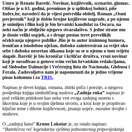
Umro je Renato Baretić. Novinar, književnik, scenarist, glumac.
Otišao je u 63. godini, preminuo je u splitskoj bolnici, piše
Index.hr, navodeći da je vijest potvrdila obitelj. Roman „Osmi
povjerenik” koji je dobio brojne književne nagrade, a po njemu
je snimljen i film koji je bio hrvatski kandidat za Oscara, na
neki način je obilježio njegovo stvaralaštvo. S jedne strane mu
je donio veliki uspjeh, a s druge postao teret prevelikih
očekivanja njegove publike .Bio je to autor iznimnog humora,
ironičan a istodobno nježan, duboko zainteresiran za svijet oko
sebe i duboko nesretan slikama koje su se u njemu o tom svijetu
slagale. Baretić je bio kroničar i kritičar društva, vrsni novinar
koji je surađivao u gotovo svim većim hrvatskim redakcijama,
od Slobodne Dalmacije i Večernjeg lista do Nacionala, Globusa i
Ferala. Zadovoljstvo nam je napomenuti da je jedno vrijeme
pisao kolumnu i za
TRIS.
Napisao je devet knjiga, romana, zbirki priča i poezije, a njegova
posljednja knjiga simboličnog naslova
„Zadnja ruka”
napisao je
pod velikim pritiskom kao neku vrst svoga zadnjeg susreta s
likovima koje je u svojim djelima stvorio, a kroz koje je propitivao
ključne teme i dileme književnosti, pisanja uopće, moralne dvojbe i
strahove.
O „zadnjoj šansi”
Kruno Lokotar
je, uz ostalo napisao:
“Baretićeva već legendarna vještina jednostavnog pripovijedanja