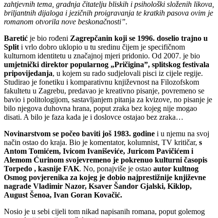
zahtjevnih tema, gradnja čitatelju bliskih i psihološki složenih likova,
briljantnih dijaloga i jezičnih proigravanja te kratkih pasova ovim je
romanom otvorila nove beskonačnosti”.
Baretić
je bio rođeni
Zagrepčanin koji se 1996. doselio trajno u
Split
i vrlo dobro uklopio u tu sredinu čijem je specifičnom
kulturnom identitetu u značajnoj mjeri pridonio. Od 2007. je bio
umjetnički direktor popularnog „Pričigina”, splitskog festivala
pripovijedanja
, u kojem su rado sudjelovali pisci iz cijele regije.
Studirao je fonetiku i komparativnu književnost na Filozofskom
fakultetu u Zagrebu, predavao je kreativno pisanje, povremeno se
bavio i politologijom, sastavljanjem pitanja za kvizove, no pisanje je
bilo njegova duhovna hrana, poput zraka bez kojeg nije mogao
disati. A bilo je faza kada je i doslovce ostajao bez zraka…
Novinarstvom se počeo baviti još 1983. godine
i u njemu na svoj
način ostao do kraja. Bio je komentator, kolumnist, TV kritičar,
s
Antom Tomićem, Ivicom Ivaniševiće, Juricom Pavičićem i
Alemom Ćurinom svojevremeno je pokrenuo kulturni časopis
Torpedo , kasnije FAK
. No, ponajviše je ostao
autor kultnog
Osmog povjerenika za kojeg je dobio najprestižnije književne
nagrade Vladimir Nazor, Ksaver Šandor Gjalski, Kiklop,
August Šenoa, Ivan Goran Kovačić.
Nosio je u sebi cijeli tom nikad napisanih romana, poput golemog