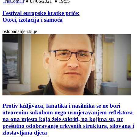
TrisComHr
●
07/06/2021 ● 19:55
Festival europske kratke priče:
Otoci, izolacija i samoća
oslobađanje zbilje
Protiv lažljivaca, fanatika i nasilnika se ne bori
otvorenim sukobom nego usmjeravanjem reflektora
na ona mjesta koja žele sakriti, na kojima su, uz
prešutno odobravanje crkvenih struktura, silovana i
zlostavljana djeca