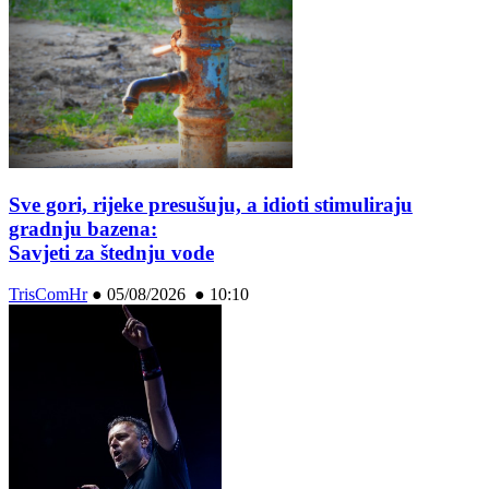
Sve gori, rijeke presušuju, a idioti stimuliraju
gradnju bazena:
Savjeti za štednju vode
TrisComHr
●
05/08/2026 ● 10:10