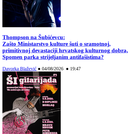
Thompson na Šubićevcu:
Zašto Ministarstvo kulture šuti o sramotnoj,
primitivnoj devastaciji hrvatskog kulturnog dobra,
Spomen parka strijeljanim antifašistima?
Davorka Blažević
●
04/08/2026 ● 19:47