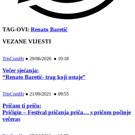
TAG-OVI:
Renato Baretić
VEZANE VIJESTI
TrisComHr
●
29/06/2026 ● 10:18
Večer sjećanja:
“Renato Baretić- trag koji ostaje”
TrisComHr
●
21/09/2021 ● 09:55
Pričam ti priču:
Pričigin – Festival pričanja priča… s pričom počinje
večeras