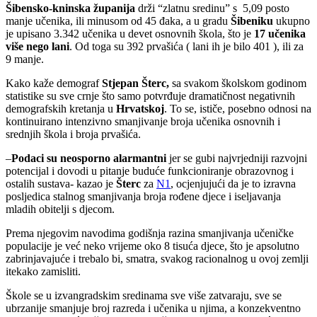
Šibensko-kninska županija
drži “zlatnu sredinu” s 5,09 posto
manje učenika, ili minusom od 45 đaka, a u gradu
Šibeniku
ukupno
je upisano 3.342 učenika u devet osnovnih škola, što je
17 učenika
više nego lani
. Od toga su 392 prvašića ( lani ih je bilo 401 ), ili za
9 manje.
Kako kaže demograf
Stjepan Šterc,
sa svakom školskom godinom
statistike su sve crnje što samo potvrđuje dramatičnost negativnih
demografskih kretanja u
Hrvatskoj
. To se, ističe, posebno odnosi na
kontinuirano intenzivno smanjivanje broja učenika osnovnih i
srednjih škola i broja prvašića.
–
Podaci su neosporno alarmantni
jer se gubi najvrjedniji razvojni
potencijal i dovodi u pitanje buduće funkcioniranje obrazovnog i
ostalih sustava- kazao je
Šterc
za
N1
, ocjenjujući da je to izravna
posljedica stalnog smanjivanja broja rođene djece i iseljavanja
mladih obitelji s djecom.
Prema njegovim navodima godišnja razina smanjivanja učeničke
populacije je već neko vrijeme oko 8 tisuća djece, što je apsolutno
zabrinjavajuće i trebalo bi, smatra, svakog racionalnog u ovoj zemlji
itekako zamisliti.
Škole se u izvangradskim sredinama sve više zatvaraju, sve se
ubrzanije smanjuje broj razreda i učenika u njima, a konzekventno