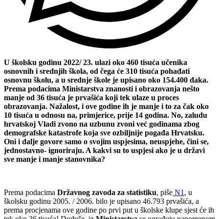
U školsku godinu 2022/ 23. ulazi oko 460 tisuća učenika
osnovnih i srednjih škola, od čega će 310 tisuća pohađati
osnovnu školu, a u srednje škole je upisano oko 154.400 đaka.
Prema podacima Ministarstva znanosti i obrazovanja nešto
manje od 36 tisuća je prvašića koji tek ulaze u proces
obrazovanja. Nažalost, i ove godine ih je manje i to za čak oko
10 tisuća u odnosu na, primjerice, prije 14 godina. No, zaludu
hrvatskoj Vladi zvono na uzbunu zvoni već godinama zbog
demografske katastrofe koja sve ozbiljnije pogađa Hrvatsku.
Oni i dalje govore samo o svojim uspjesima, neuspjehe, čini se,
jednostavno- ignoriraju. A kakvi su to uspjesi ako je u državi
sve manje i manje stanovnika?
Prema podacima
Državnog zavoda za statistiku
, piše
N1
, u
školsku godinu 2005. / 2006. bilo je upisano 46.793 prvašića, a
prema procjenama ove godine po prvi put u školske klupe sjest će ih
tek oko 36 tisuća! Doduše, iz
Ministarstva
se ograđuju napomenom