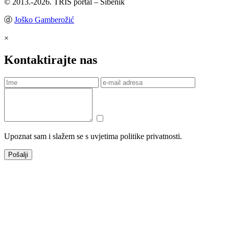
© 2013.-2026. TRIS portal – Šibenik
ⓓ
Joško Gamberožić
×
Kontaktirajte nas
Upoznat sam i slažem se s uvjetima politike privatnosti.
Pošalji