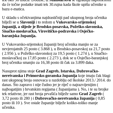
da će točne podatke imati tek 30.rujna kada škole upišu učenike u
bazu e-matica.
U skladu s očekivanjima najdrastičniji pad ukupnog broja učenika
bilježi se u
Slavoniji
i to redom u
Vukovarsko-srijemskoj
županiji, a slijede je Brodsko-posavska, Požeško-slavonska,
Sisačko-moslavačka, Virovitičko-podravska i Osječko-
baranjska županija.
U Vukovarsko-srijemskoj županiji broj učenika manjio se za
nevjerojatnih 25 posto ( 3.868 ), u Brodsko-posavskoj za 21,7 posto
( 2.956 ), u Požeško-slavonskoj za 19,5 posto ( 1.274 ), u Sisačko-
moslavačkoj za 17,85 posto ( 2.273 ), dok se u Osječko-baranjskoj
broj učenika smanjio za 16,38 posto ili čak za 3.899 đaka.
Nasuprot njima stoje
Grad Zagreb, Istarska, Dubrovačko-
neretvanska i Primorsko-goranska županija
koje imaju čak blagi
rast ukupnog broja osnovaca u razdoblju od školske 2013./ 2014. do
danas. Što zapravo i nije čudno jer je riječ o najrazvijenijim (
najbogatijim ) hrvatskim regijama ( županijama ). No, i te su brojke
tek relativne, jer rast broja prvašića bilježe samo
Grad Zagreb
(
3,72 posto ili 280 ) i
Dubrovačko-neretvanska županija
( 0,85
posto ili 10 ). Sve ostale županije bilježe koliko-toliko manje
učenika.