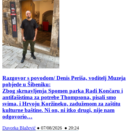
Razgovor s povodom/ Denis Periša, voditelj Muzeja
pobjede u Šibeniku:
Zbog skrnavljenja Spomen parka Radi Končaru i
antifašistima za potrebe Thompsona, pisali smo
svima, i Hrvoju Koržineku, zaduženom za zaštitu
kulturne baštine. Ni on, ni itko drugi, nije nam
odgovorio…
Davorka Blažević
●
07/08/2026 ● 20:24