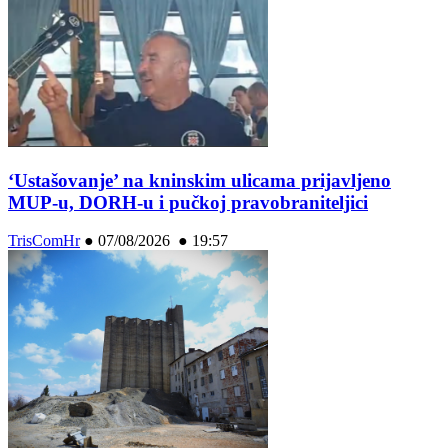
‘Ustašovanje’ na kninskim ulicama prijavljeno
MUP-u, DORH-u i pučkoj pravobraniteljici
TrisComHr
●
07/08/2026 ● 19:57