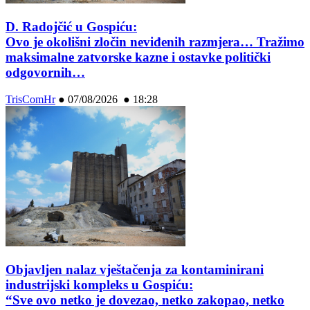
D. Radojčić u Gospiću:
Ovo je okolišni zločin neviđenih razmjera… Tražimo
maksimalne zatvorske kazne i ostavke politički
odgovornih…
TrisComHr
●
07/08/2026 ● 18:28
Objavljen nalaz vještačenja za kontaminirani
industrijski kompleks u Gospiću:
“Sve ovo netko je dovezao, netko zakopao, netko