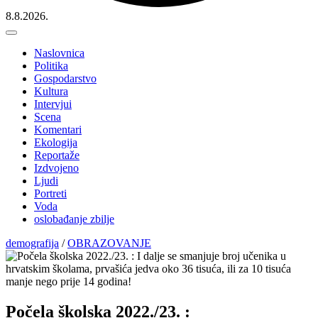
8.8.2026.
Naslovnica
Politika
Gospodarstvo
Kultura
Intervjui
Scena
Komentari
Ekologija
Reportaže
Izdvojeno
Ljudi
Portreti
Voda
oslobađanje zbilje
demografija
/
OBRAZOVANJE
Počela školska 2022./23. :