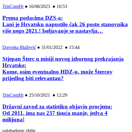
TrisComHr
●
16/08/2023 ● 16:53
Prema podacima DZS-a:
Lani je Hrvatsku napustilo čak 26 posto stanovnika
više nego 2021.! Iseljavanje se nastavlja…
Davorka Blažević
●
31/01/2022 ● 15:44
Stjepan Šterc u misiji novog izbornog prekrajanja
Hrvatske:
Kome, osim eventualno HDZ-u, može Štercov
prijedlog biti relevantan?
TrisComHr
●
25/10/2021 ● 12:29
Državni zavod za statistiku objavio procjenu:
Od 2011. ima nas 237 tisuća manje, jedva 4
milijuna!
oslobađanje zbilje