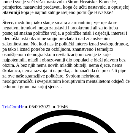
tome i sve je veći višak nastavnika širom Hrvatske. Kome će,
primjerice, nastavnici predavati, koga će učiti nastavnici u opustjeloj
Slavoniji
koja je najradikalnije iseljeno područje Hrvatske?
Šterc
, međutim, iako stanje smatra alarmantnim, vjeruje da se
negativni trendovi mogu zaustaviti i preokrenuti ali za to treba
postojati snažna politička volja, a političke misli i osjećaji, interesi i
ideološki uski okviri ne smiju prevladati nad znanstvenim
zakonitostima. No, kod nas je politički interes iznad svakog drugog,
pa tako i iznad potrebe za ozbiljnom, znanstveno i temeljito
osmišljenom demografskom revitalizacijom zemlje iz koje
najpotentniji, mlađi i obrazovaniji dio populacije bježi glavom bez
obzira. A bez njih nema novih mladih obitelji, nema djece, nema
školaraca, nema razvoja ni napretka, a to znači da će presušiti pipe i
za ove naše gramzljive političare. Svojom nebrigom,
neodgovornošću i sveprisutnim koruptivnim mentalitetom odsjeći će
jednom i granu na kojoj sjede…
TrisComHr
●
05/09/2022 ● 19:46