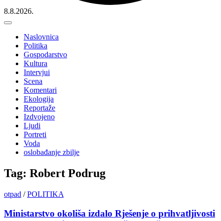
8.8.2026.
Naslovnica
Politika
Gospodarstvo
Kultura
Intervjui
Scena
Komentari
Ekologija
Reportaže
Izdvojeno
Ljudi
Portreti
Voda
oslobađanje zbilje
Tag: Robert Podrug
otpad
/
POLITIKA
Ministarstvo okoliša izdalo Rješenje o prihvatljivosti