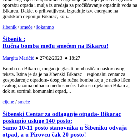
oporabu otpada i mulja iz uređaja za pročišćavanje otpadnih voda na
Bikarcu. Dakle, o prihvatljivosti izgradnje tzv. energane na
gradskom deponiju Bikarac, koji...
šibenik
/
smeće
/
šokantno
Šibenik :
Ručna bomba među smećem na Bikarcu!
Margita Maričić
●
27/02/2023 ● 18:27
Bomba na Bikarcu, mogao je glasiti bombastičan naslov ovog
teksta. Istina je da je na šibenski Bikarac – regionalni centar za
gospodarenje otpadom- dospjela ručna bomba koju je netko lišen
svakog razuma odbacio među smeće. Tako su djelatnici Bikarca,
dok su sortirali komunalni otpad,...
cijene
/
smeće
Šibenski Centar za odlaganje otpada- Bikarac
poskupio usluge 140 posto:
Samo 10-11 posto stanovnika u Šibeniku odvaja
otpad, a u Pirovcu čak 20 posto!