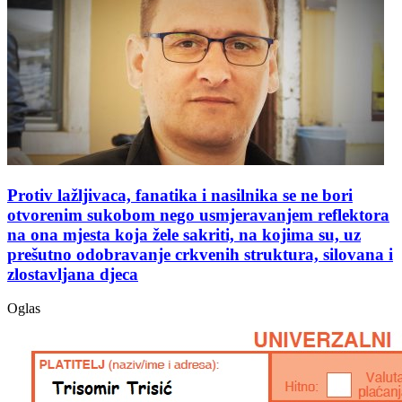
Protiv lažljivaca, fanatika i nasilnika se ne bori
otvorenim sukobom nego usmjeravanjem reflektora
na ona mjesta koja žele sakriti, na kojima su, uz
prešutno odobravanje crkvenih struktura, silovana i
zlostavljana djeca
Oglas