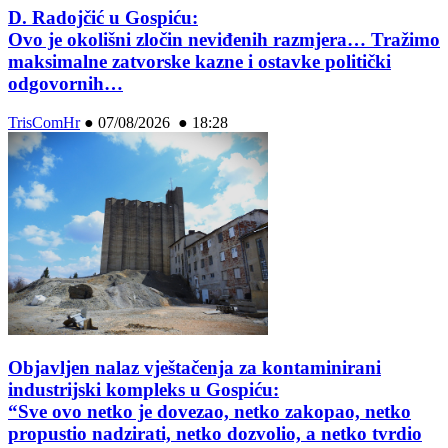
D. Radojčić u Gospiću:
Ovo je okolišni zločin neviđenih razmjera… Tražimo
maksimalne zatvorske kazne i ostavke politički
odgovornih…
TrisComHr
●
07/08/2026 ● 18:28
Objavljen nalaz vještačenja za kontaminirani
industrijski kompleks u Gospiću:
“Sve ovo netko je dovezao, netko zakopao, netko
propustio nadzirati, netko dozvolio, a netko tvrdio