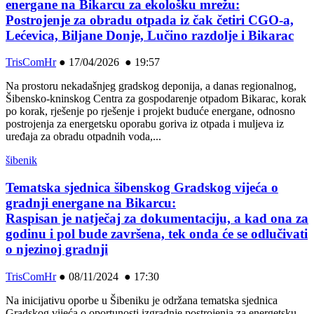
energane na Bikarcu za ekološku mrežu:
Postrojenje za obradu otpada iz čak četiri CGO-a,
Lećevica, Biljane Donje, Lučino razdolje i Bikarac
TrisComHr
●
17/04/2026 ● 19:57
Na prostoru nekadašnjeg gradskog deponija, a danas regionalnog,
Šibensko-kninskog Centra za gospodarenje otpadom Bikarac, korak
po korak, rješenje po rješenje i projekt buduće energane, odnosno
postrojenja za energetsku oporabu goriva iz otpada i muljeva iz
uređaja za obradu otpadnih voda,...
šibenik
Tematska sjednica šibenskog Gradskog vijeća o
gradnji energane na Bikarcu:
Raspisan je natječaj za dokumentaciju, a kad ona za
godinu i pol bude završena, tek onda će se odlučivati
o njezinoj gradnji
TrisComHr
●
08/11/2024 ● 17:30
Na inicijativu oporbe u Šibeniku je održana tematska sjednica
Gradskog vijeća o oportunosti izgradnje postrojenja za energetsku