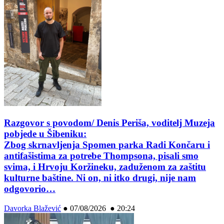
Razgovor s povodom/ Denis Periša, voditelj Muzeja
pobjede u Šibeniku:
Zbog skrnavljenja Spomen parka Radi Končaru i
antifašistima za potrebe Thompsona, pisali smo
svima, i Hrvoju Koržineku, zaduženom za zaštitu
kulturne baštine. Ni on, ni itko drugi, nije nam
odgovorio…
Davorka Blažević
●
07/08/2026 ● 20:24