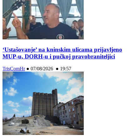
‘Ustašovanje’ na kninskim ulicama prijavljeno
MUP-u, DORH-u i pučkoj pravobraniteljici
TrisComHr
●
07/08/2026 ● 19:57