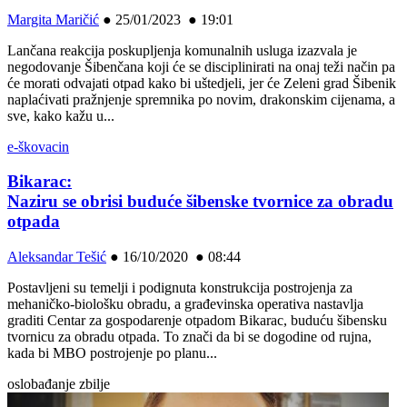
Margita Maričić
●
25/01/2023 ● 19:01
Lančana reakcija poskupljenja komunalnih usluga izazvala je
negodovanje Šibenčana koji će se disciplinirati na onaj teži način pa
će morati odvajati otpad kako bi uštedjeli, jer će Zeleni grad Šibenik
naplaćivati pražnjenje spremnika po novim, drakonskim cijenama, a
sve, kako kažu u...
e-škovacin
Bikarac:
Naziru se obrisi buduće šibenske tvornice za obradu
otpada
Aleksandar Tešić
●
16/10/2020 ● 08:44
Postavljeni su temelji i podignuta konstrukcija postrojenja za
mehaničko-biološku obradu, a građevinska operativa nastavlja
graditi Centar za gospodarenje otpadom Bikarac, buduću šibensku
tvornicu za obradu otpada. To znači da bi se dogodine od rujna,
kada bi MBO postrojenje po planu...
oslobađanje zbilje