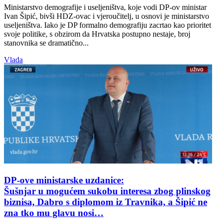
Ministarstvo demografije i useljeništva, koje vodi DP-ov ministar
Ivan Šipić, bivši HDZ-ovac i vjeroučitelj, u osnovi je ministarstvo
useljeništva. Iako je DP formalno demografiju zacrtao kao prioritet
svoje politike, s obzirom da Hrvatska postupno nestaje, broj
stanovnika se dramatično...
Vlada
DP-ove ministarske uzdanice:
Šušnjar u mogućem sukobu interesa zbog plinskog
biznisa, Dabro s diplomom iz Travnika, a Šipić ne
zna tko mu glavu nosi…