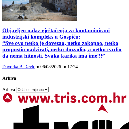
Objavljen nalaz vještačenja za kontaminirani
industrijski kompleks u Gospiću:
“Sve ovo netko je dovezao, netko zakopao, netko
propustio nadzirati, netko dozvolio, a netko tvrdio
da nema hitnosti. Svaka karika ima ime!!!”
Davorka Blažević
●
06/08/2026 ● 17:24
Arhiva
Arhiva