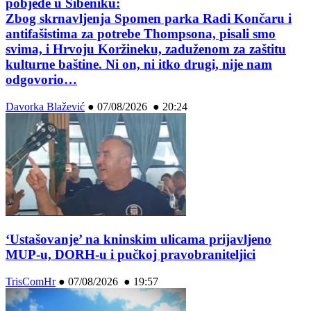
pobjede u Šibeniku:
Zbog skrnavljenja Spomen parka Radi Končaru i
antifašistima za potrebe Thompsona, pisali smo
svima, i Hrvoju Koržineku, zaduženom za zaštitu
kulturne baštine. Ni on, ni itko drugi, nije nam
odgovorio…
Davorka Blažević
●
07/08/2026 ● 20:24
‘Ustašovanje’ na kninskim ulicama prijavljeno
MUP-u, DORH-u i pučkoj pravobraniteljici
TrisComHr
●
07/08/2026 ● 19:57