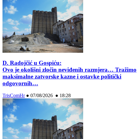
D. Radojčić u Gospiću:
Ovo je okolišni zločin neviđenih razmjera… Tražimo
maksimalne zatvorske kazne i ostavke politički
odgovornih…
TrisComHr
●
07/08/2026 ● 18:28