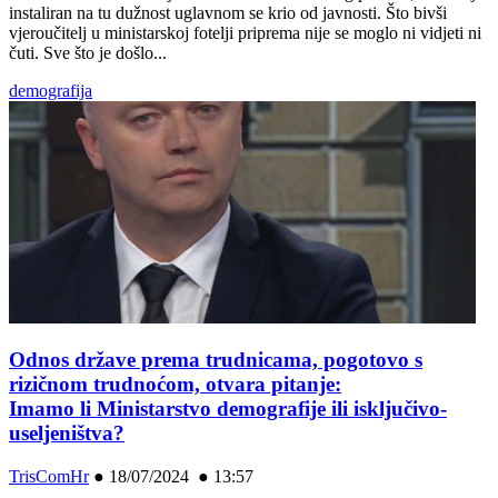
instaliran na tu dužnost uglavnom se krio od javnosti. Što bivši
vjeroučitelj u ministarskoj fotelji priprema nije se moglo ni vidjeti ni
čuti. Sve što je došlo...
demografija
Odnos države prema trudnicama, pogotovo s
rizičnom trudnoćom, otvara pitanje:
Imamo li Ministarstvo demografije ili isključivo-
useljeništva?
TrisComHr
●
18/07/2024 ● 13:57