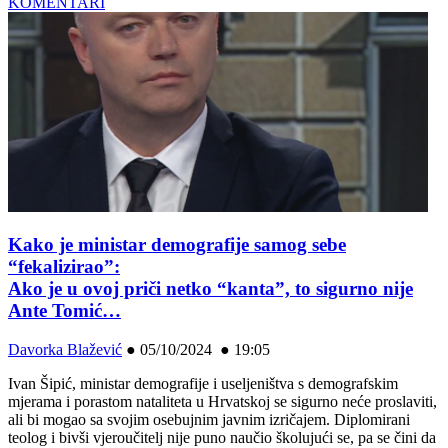
KOMENTARI
Kako je ministar demografije samog sebe
“fekalizirao”:
Ako je u ovoj priči netko “kanta”, to sigurno nije
Ante Tomić…
Davorka Blažević
●
05/10/2024 ● 19:05
Ivan Šipić, ministar demografije i useljeništva s demografskim
mjerama i porastom nataliteta u Hrvatskoj se sigurno neće proslaviti,
ali bi mogao sa svojim osebujnim javnim izričajem. Diplomirani
teolog i bivši vjeroučitelj nije puno naučio školujući se, pa se čini da