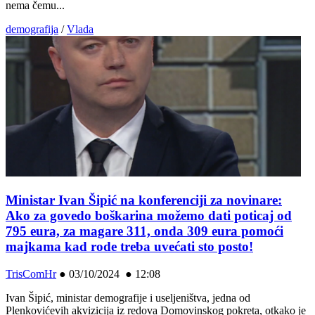
nema čemu...
demografija
/
Vlada
Ministar Ivan Šipić na konferenciji za novinare:
Ako za govedo boškarina možemo dati poticaj od
795 eura, za magare 311, onda 309 eura pomoći
majkama kad rode treba uvećati sto posto!
TrisComHr
●
03/10/2024 ● 12:08
Ivan Šipić, ministar demografije i useljeništva, jedna od
Plenkovićevih akvizicija iz redova Domovinskog pokreta, otkako je