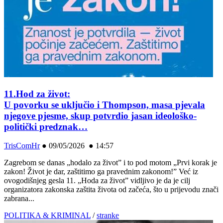
11.Hod za život:
U povorku se uključio i Thompson, masa pjevala
njegove pjesme, skup potvrdio jasan ideološko-
politički predznak…
TrisComHr
●
09/05/2026 ● 14:57
Zagrebom se danas „hodalo za život” i to pod motom „Prvi korak je
zakon! Život je dar, zaštitimo ga pravednim zakonom!” Već iz
ovogodišnjeg gesla 11. „Hoda za život” vidljivo je da je cilj
organizatora zakonska zaštita života od začeća, što u prijevodu znači
zabrana...
POLITIKA & KRIMINAL
/
stranke