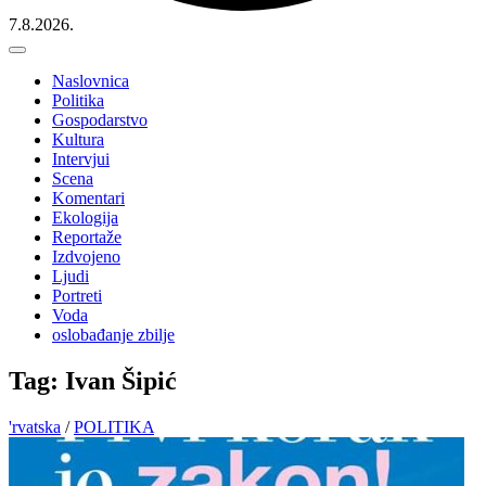
7.8.2026.
Naslovnica
Politika
Gospodarstvo
Kultura
Intervjui
Scena
Komentari
Ekologija
Reportaže
Izdvojeno
Ljudi
Portreti
Voda
oslobađanje zbilje
Tag: Ivan Šipić
'rvatska
/
POLITIKA