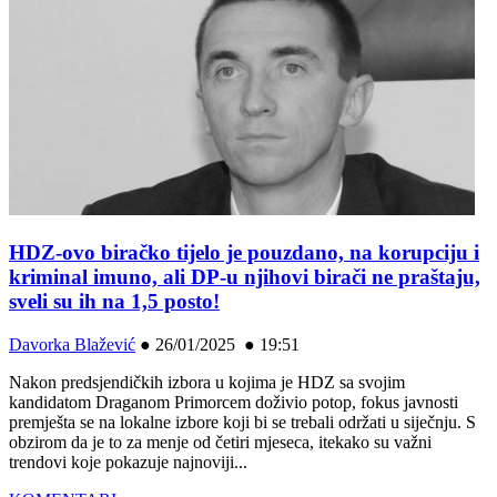
HDZ-ovo biračko tijelo je pouzdano, na korupciju i
kriminal imuno, ali DP-u njihovi birači ne praštaju,
sveli su ih na 1,5 posto!
Davorka Blažević
●
26/01/2025 ● 19:51
Nakon predsjendičkih izbora u kojima je HDZ sa svojim
kandidatom Draganom Primorcem doživio potop, fokus javnosti
premješta se na lokalne izbore koji bi se trebali održati u siječnju. S
obzirom da je to za menje od četiri mjeseca, itekako su važni
trendovi koje pokazuje najnoviji...