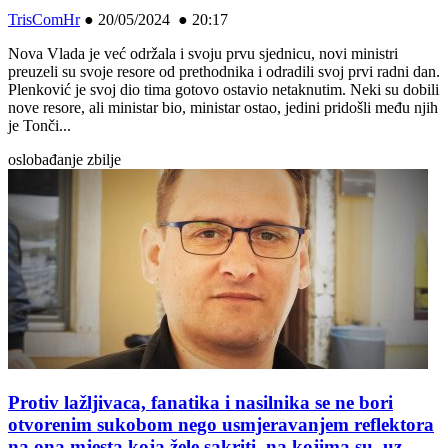
TrisComHr
●
20/05/2024 ● 20:17
Nova Vlada je već održala i svoju prvu sjednicu, novi ministri
preuzeli su svoje resore od prethodnika i odradili svoj prvi radni dan.
Plenković je svoj dio tima gotovo ostavio netaknutim. Neki su dobili
nove resore, ali ministar bio, ministar ostao, jedini pridošli među njih
je Tonči...
oslobađanje zbilje
Protiv lažljivaca, fanatika i nasilnika se ne bori
otvorenim sukobom nego usmjeravanjem reflektora
na ona mjesta koja žele sakriti, na kojima su, uz