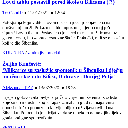
Lovci tablu postavili pored škole u Bilicama (!?)
TrisComHr
●
11/01/2021 ● 12:34
Fotografija koju vidite u ovome tekstu jučer je objavljena na
društvenoj mreži. Prikazuje tablu upozorenja jer na njoj piše:
Oprez! Lov u tijeku. Postavljena je usred mjesta, u Bilicama, uz
glavnu cestu, i to – pored osnovne škole. Praktički, radi se o naselju
koji je dio Šibenika,...
KULTURA
/
zanimljivi projekti
Željko Krnčević:
‘Mlikarice su zaslužile spomenik u Šibeniku i dječju
poučnu stazu do Bilica, Dubrave i Donjeg Polja’
Aleksandar Tešić
●
13/07/2020 ● 18:28
Lijepa i gotovo zaboravljena priča o vrijednim ženama iz zaleđa
koje su do industrijskog tetrapak zamaha u grad na magarcima
donosile friško pomuzeno kravlje mlijeko oživljava ovih dana u
Šibeniku. Pokrenuta je inicijativa da se u nekom od novijih dijelova
grada podigne spomenik tim...
FESTIVALI