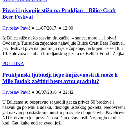
Pivari i pivopije stižu na Prukljan – Bilice Craft
Beer Festival
Hrvoslav Pavić
●
11/07/2017 ● 12:00
Iz Bilica stiže nešto sasvim drugačije – sunce, more…. i pivo!
Ovdašnja Turistička zajednica najavljuje Bilice Craft Beer Festival,
prvi festival piva na području cijele županije, na kojem će se 18. i
19. kolovoza na obali Prukljanskog jezera uz Belfast Food i Željka...
POLITIKA
Prukljanski ljubitelji liepe književnosti ili može li
Mile Budak zaštititi bespravnu gradnju?
Hrvoslav Pavić
●
06/07/2016 ● 22:42
U Bilicama su bespravno sagradili gat za privez 60 brodova i
nazvali ga po Mili Budaku, ideologu ustaškog pokreta. Nedovršeni
gat nazvan po ustaškom ministru prosvjete i bogoštovlja Pavelićeve
NDH otvoren je i posvećen za Dan državnosti. No, ruglu tu nije
kraj. Gat, kako god se zvao, još...