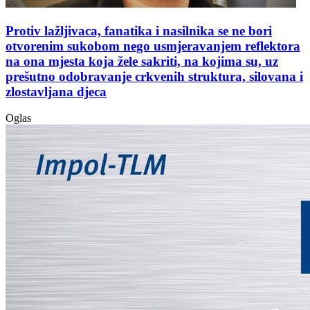
Protiv lažljivaca, fanatika i nasilnika se ne bori
otvorenim sukobom nego usmjeravanjem reflektora
na ona mjesta koja žele sakriti, na kojima su, uz
prešutno odobravanje crkvenih struktura, silovana i
zlostavljana djeca
Oglas