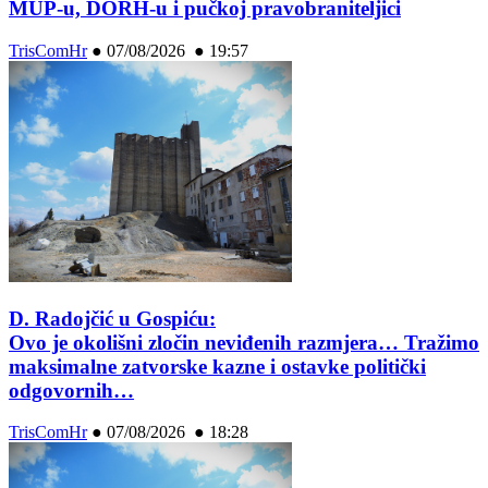
MUP-u, DORH-u i pučkoj pravobraniteljici
TrisComHr
●
07/08/2026 ● 19:57
D. Radojčić u Gospiću:
Ovo je okolišni zločin neviđenih razmjera… Tražimo
maksimalne zatvorske kazne i ostavke politički
odgovornih…
TrisComHr
●
07/08/2026 ● 18:28