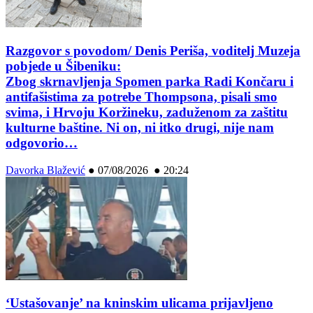
Razgovor s povodom/ Denis Periša, voditelj Muzeja
pobjede u Šibeniku:
Zbog skrnavljenja Spomen parka Radi Končaru i
antifašistima za potrebe Thompsona, pisali smo
svima, i Hrvoju Koržineku, zaduženom za zaštitu
kulturne baštine. Ni on, ni itko drugi, nije nam
odgovorio…
Davorka Blažević
●
07/08/2026 ● 20:24
‘Ustašovanje’ na kninskim ulicama prijavljeno