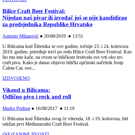
Bilice Craft Beer Festival:
Nijedan naš pivar ili izvođač još se nije kandidirao
za predsjednika Republike Hrvatske
Antonio Milanović
●
20/08/2019 ● 13:51
U Bilicama kod Šibenika se ove godine, točnije 23. i 24. kolovoza
2019. godine, priređuje treći po redu Bilice Craft Beer Festival. Kao
što mu ime kaže, na ovom se biličkom festivalu sve vrti oko tzv.
craft piva. Kako je danas objavio bilički općinski načelnik Josip
Ćaleta Car, ove...
IZDVOJENO
Vikend u Bilicama:
Odlično pivo i rock and roll
Marko Podrug
●
16/08/2017 ● 11:19
U Bilicama kod Šibenika ovog će vikenda, 18. i 19. kolovoza, biti
održan prvi Međunarodni Craft Beer Festival.
(NE)ZANIMLJIVOSTI