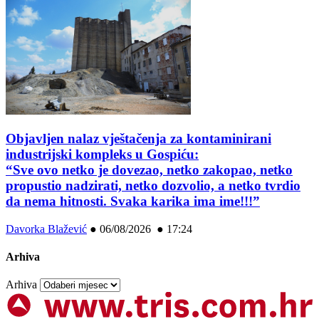
Objavljen nalaz vještačenja za kontaminirani
industrijski kompleks u Gospiću:
“Sve ovo netko je dovezao, netko zakopao, netko
propustio nadzirati, netko dozvolio, a netko tvrdio
da nema hitnosti. Svaka karika ima ime!!!”
Davorka Blažević
●
06/08/2026 ● 17:24
Arhiva
Arhiva