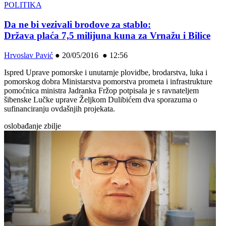
POLITIKA
Da ne bi vezivali brodove za stablo:
Država plaća 7,5 milijuna kuna za Vrnažu i Bilice
Hrvoslav Pavić
●
20/05/2016 ● 12:56
Ispred Uprave pomorske i unutarnje plovidbe, brodarstva, luka i
pomorskog dobra Ministarstva pomorstva prometa i infrastrukture
pomoćnica ministra Jadranka Fržop potpisala je s ravnateljem
šibenske Lučke uprave Željkom Dulibićem dva sporazuma o
sufinanciranju ovdašnjih projekata.
oslobađanje zbilje