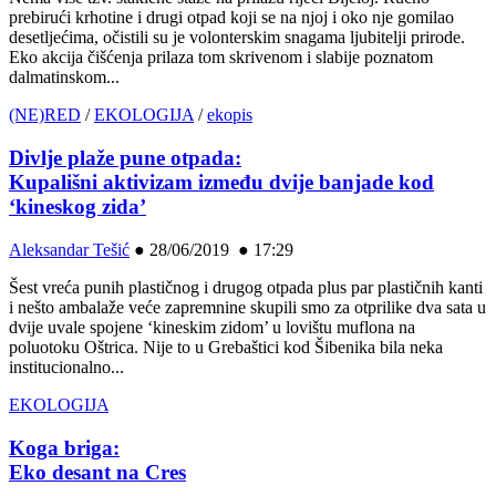
prebirući krhotine i drugi otpad koji se na njoj i oko nje gomilao
desetljećima, očistili su je volonterskim snagama ljubitelji prirode.
Eko akcija čišćenja prilaza tom skrivenom i slabije poznatom
dalmatinskom...
(NE)RED
/
EKOLOGIJA
/
ekopis
Divlje plaže pune otpada:
Kupališni aktivizam između dvije banjade kod
‘kineskog zida’
Aleksandar Tešić
●
28/06/2019 ● 17:29
Šest vreća punih plastičnog i drugog otpada plus par plastičnih kanti
i nešto ambalaže veće zapremnine skupili smo za otprilike dva sata u
dvije uvale spojene ‘kineskim zidom’ u lovištu muflona na
poluotoku Oštrica. Nije to u Grebaštici kod Šibenika bila neka
institucionalno...
EKOLOGIJA
Koga briga:
Eko desant na Cres