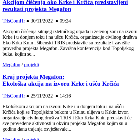
Akcijom čišćenja oko Krke i Krčića predstavljeni
rezultati projekta Megafon
TrisComHr
●
30/11/2022 ● 09:24
Akcijom čišćenja sitnijeg izletničkog otpada u zelenoj zoni na izvoru
Krke i u donjem toku i na ušću Krčića, organizacije civilnog društva
Eko Krka Knin i šibenski TRIS predstavile su rezultate i završile
provedbu projekta Megafon. Završna konferencija kod Topoljskog
buka, kojim se...
Megafon
/
projekti
Kraj projekta Megafon:
Ekološka akcija na izvoru Krke i ušću Krčića
TrisComHr
●
25/11/2022 ● 14:16
Ekološkom akcijom na izvoru Krke i u donjem toku i na ušću
Krčića koji se Topoljskim bukom u Kninu ulijeva u Krkin izvor,
organizacije civilnog društva TRIS i Eko Krka Knin predstavit će
sve provedene aktivnosti u okviru projekta Megafon kojim su u
godinu dana trajanja osvještavale...
Megafon
/
projekti