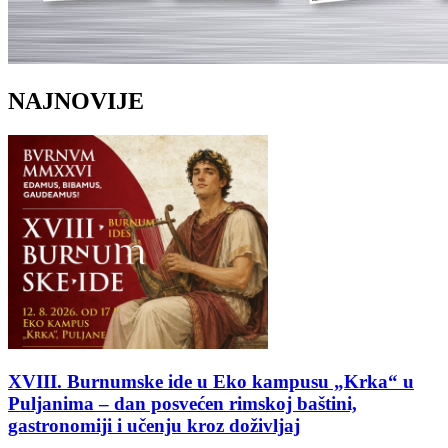
NAJNOVIJE
XVIII. Burnumske ide u Eko kampusu „Krka“ u
Puljanima – dan posvećen rimskoj baštini,
gastronomiji i učenju kroz doživljaj