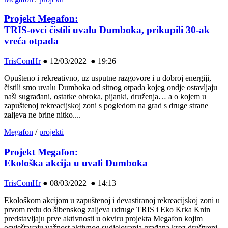
Projekt Megafon:
TRIS-ovci čistili uvalu Dumboka, prikupili 30-ak
vreća otpada
TrisComHr
●
12/03/2022 ● 19:26
Opušteno i rekreativno, uz usputne razgovore i u dobroj energiji,
čistili smo uvalu Dumboka od sitnog otpada kojeg ondje ostavljaju
naši sugrađani, ostatke obroka, pijanki, druženja… a o kojem u
zapuštenoj rekreacijskoj zoni s pogledom na grad s druge strane
zaljeva ne brine nitko....
Megafon
/
projekti
Projekt Megafon:
Ekološka akcija u uvali Dumboka
TrisComHr
●
08/03/2022 ● 14:13
Ekološkom akcijom u zapuštenoj i devastiranoj rekreacijskoj zoni u
prvom redu do šibenskog zaljeva udruge TRIS i Eko Krka Knin
predstavljaju prve aktivnosti u okviru projekta Megafon kojim
osvještavaju važnost aktivnog sudjelovanja građana kroz društveni