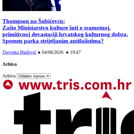
Thompson na Šubićevcu:
Zašto Ministarstvo kulture šuti o sramotnoj,
primitivnoj devastaciji hrvatskog kulturnog dobra,
Spomen parka strijeljanim antifašistima?
Davorka Blažević
●
04/08/2026 ● 19:47
Arhiva
Arhiva