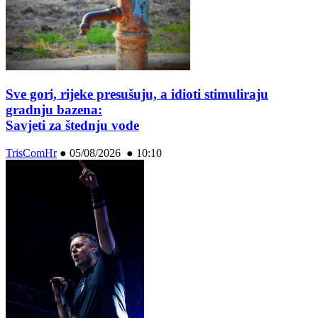
Sve gori, rijeke presušuju, a idioti stimuliraju
gradnju bazena:
Savjeti za štednju vode
TrisComHr
●
05/08/2026 ● 10:10