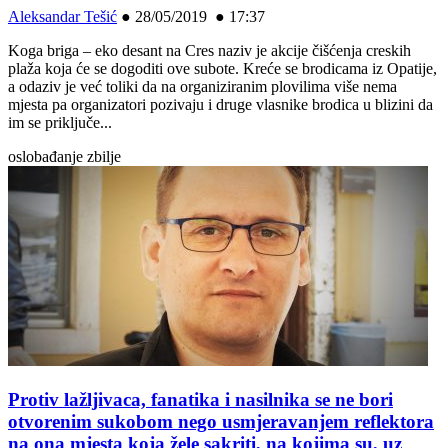
Aleksandar Tešić
●
28/05/2019 ● 17:37
Koga briga – eko desant na Cres naziv je akcije čišćenja creskih
plaža koja će se dogoditi ove subote. Kreće se brodicama iz Opatije,
a odaziv je već toliki da na organiziranim plovilima više nema
mjesta pa organizatori pozivaju i druge vlasnike brodica u blizini da
im se priključe...
oslobađanje zbilje
Protiv lažljivaca, fanatika i nasilnika se ne bori
otvorenim sukobom nego usmjeravanjem reflektora
na ona mjesta koja žele sakriti, na kojima su, uz