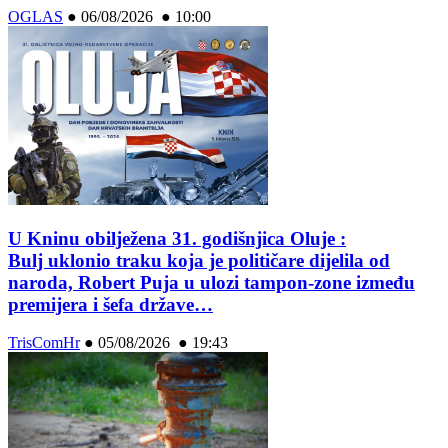
OGLAS
●
06/08/2026 ● 10:00
U Kninu obilježena 31. godišnjica Oluje :
Bulj uklonio traku koja je političare dijelila od
naroda, Robert Puja u ulozi tampon-zone između
premijera i šefa države…
TrisComHr
●
05/08/2026 ● 19:43