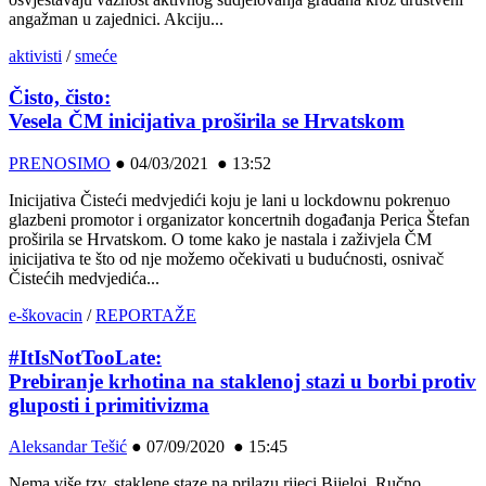
angažman u zajednici. Akciju...
aktivisti
/
smeće
Čisto, čisto:
Vesela ČM inicijativa proširila se Hrvatskom
PRENOSIMO
●
04/03/2021 ● 13:52
Inicijativa Čisteći medvjedići koju je lani u lockdownu pokrenuo
glazbeni promotor i organizator koncertnih događanja Perica Štefan
proširila se Hrvatskom. O tome kako je nastala i zaživjela ČM
inicijativa te što od nje možemo očekivati u budućnosti, osnivač
Čistećih medvjedića...
e-škovacin
/
REPORTAŽE
#ItIsNotTooLate:
Prebiranje krhotina na staklenoj stazi u borbi protiv
gluposti i primitivizma
Aleksandar Tešić
●
07/09/2020 ● 15:45
Nema više tzv. staklene staze na prilazu rijeci Bijeloj. Ručno