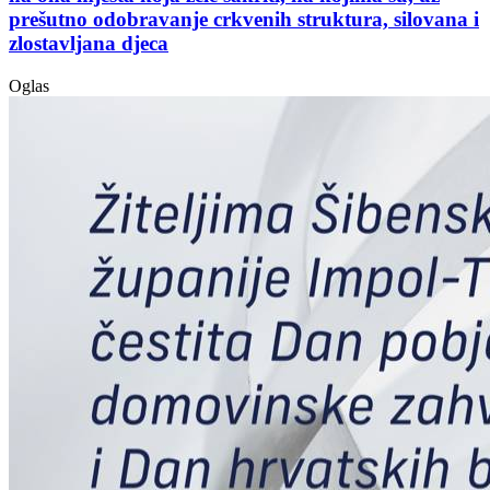
prešutno odobravanje crkvenih struktura, silovana i
zlostavljana djeca
Oglas