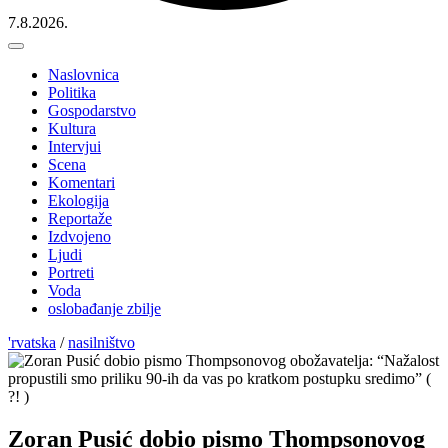
7.8.2026.
Naslovnica
Politika
Gospodarstvo
Kultura
Intervjui
Scena
Komentari
Ekologija
Reportaže
Izdvojeno
Ljudi
Portreti
Voda
oslobađanje zbilje
'rvatska
/
nasilništvo
Zoran Pusić dobio pismo Thompsonovog