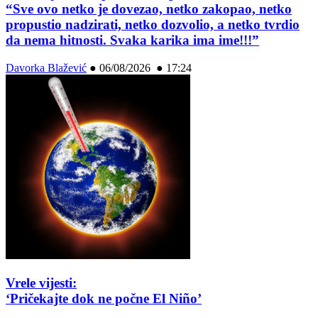
“Sve ovo netko je dovezao, netko zakopao, netko
propustio nadzirati, netko dozvolio, a netko tvrdio
da nema hitnosti. Svaka karika ima ime!!!”
Davorka Blažević
●
06/08/2026 ● 17:24
Vrele vijesti:
‘Pričekajte dok ne počne El Niño’