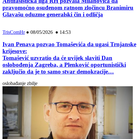
Antifašistička liga RH pozvala Milanovića da
pravomoćno osuđenom ratnom zločincu Branimiru
Glavašu oduzme generalski čin i odličja
TrisComHr
●
08/05/2026 ● 14:53
Ivan Penava pozvao Tomaševića da ugasi Trnjanske
krijesove:
Tomašević uzvratio da će uvijek slaviti Dan
oslobođenja Zagreba, a Plenković oportunistički
zaključio da je to samo stvar demokracije…
oslobađanje zbilje