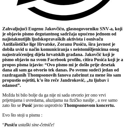
Zahvaljujući Eugenu Jakovčiću, glasnogovorniku SNV-a, koji
je objavio pismo degutantnog sadržaja upućeno jednom od
najistaknutijih ljudskopravaških aktivista i osnivaču
Antifašističke lige Hrvatske, Zoranu Pusiću, šira javnost je
dobila uvid u način komuniciranja s neistomišljenicima onog
najostrašćenijeg dijela hrvatskih građana. Jakovčić koji je
pismo objavio na svom Facebook profilu, citira Pusića koji je a
propos pisma izjavio: “Ovo pismo mi je došlo prije desetak
dana ali sam ga otvorio tek danas. Po svemu sudeći jedan od
razdraganih Thompsonovih fanova zabrinut za mene što sam
propustio osjetiti, k’o što reče Jandroković, „tu ljubav i
odanost”.
Možda bi bilo bolje da ga nije ni sada otvorio jer ono vrvi
prijetnjama i uvredama, aluzijama na fizičko nasilje , a sve samo
zato što se
Pusić
javno usprotivio
Thompsonovom koncertu.
Evo što stoji u pismu :
“
Pusiću
ustaški sine-četniče!