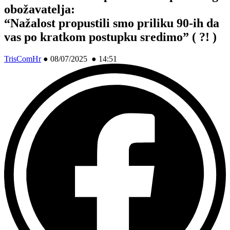
obožavatelja:
“Nažalost propustili smo priliku 90-ih da
vas po kratkom postupku sredimo” ( ?! )
TrisComHr
●
08/07/2025 ● 14:51