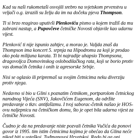
Kad su naši rukometaši osvojili srebro na svjetskom prvenstvu u
veljači o.g. izrazili su želju da im na dočeku pjeva
Thompson
.
Ti si brzo reagirao uputivši
Plenkoviću
pismo u kojem tražiš da mu
zabrani nastup, a
Pupovčeve
četničke Novosti objavile kao udarnu
vijest.
Plenković ti nije ispunio zahtjev, a morao je. Valjda znaš da
Thompson ima koncert 5. srpnja na Hipodromu za koji je prodao
oko pola milijuna karata. Ti bi najradije uhapsio Thompsona,
dragovoljca Domovinskog oslobodilačkog rata, koji se borio protiv
vas domaćih četnika i onih iz agresorske Srbije.
Nisi se oglasio ili pripremaš sa svojim četnicima neku diverziju
protiv njega.
Nedavno si bio u Glini s poznatim četnikom, portparolom četnickog
narodnog Vijeća (SNV), Jakovčićem Eugenom, da održite
predavanje o tkzv. antifašizmu. I tvoj saborac-četnik našao je HOS-
ovu naljepnicu na četničkom domu, što je opet bila udarna vijest za
četničke Novosti.
Čudno je da na predavanje niste pozvali četnika Vučića da ponovi
govor iz 1995. tim istim četnicima kojima je obećao da Glina neće
nikad biti u ustaškoj, Tuđmanovoj Hrvatskoj. Rado bi ga oni