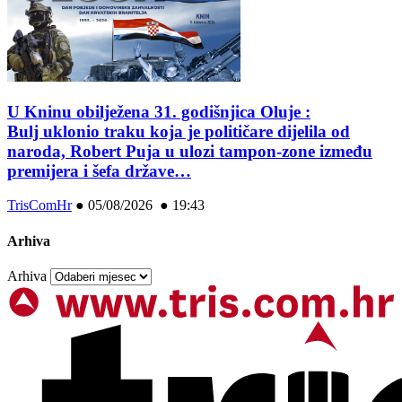
U Kninu obilježena 31. godišnjica Oluje :
Bulj uklonio traku koja je političare dijelila od
naroda, Robert Puja u ulozi tampon-zone između
premijera i šefa države…
TrisComHr
●
05/08/2026 ● 19:43
Arhiva
Arhiva