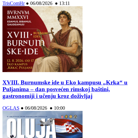
TrisComHr
●
06/08/2026 ● 13:11
XVIII. Burnumske ide u Eko kampusu „Krka“ u
Puljanima – dan posvećen rimskoj baštini,
gastronomiji i učenju kroz doživljaj
OGLAS
●
06/08/2026 ● 10:00