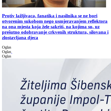
Protiv lažljivaca, fanatika i nasilnika se ne bori
otvorenim sukobom nego usmjeravanjem reflektora
na ona mjesta koja žele sakriti, na kojima su, uz
prešutno odobravanje crkvenih struktura, silovana i
zlostavljana djeca
Oglas
Oglas
Oglas