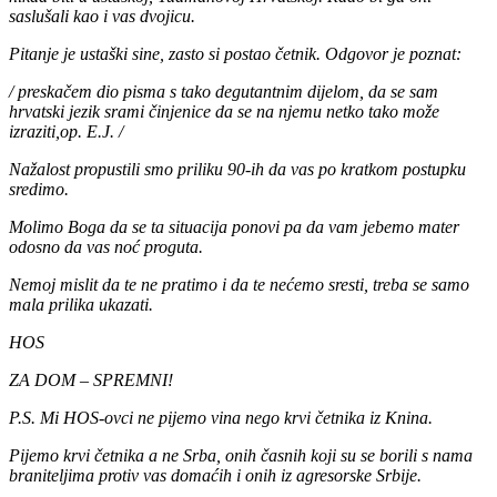
saslušali kao i vas dvojicu.
Pitanje je ustaški sine, zasto si postao četnik. Odgovor je poznat:
/ preskačem dio pisma s tako degutantnim dijelom, da se sam
hrvatski jezik srami činjenice da se na njemu netko tako može
izraziti,op. E.J. /
Nažalost propustili smo priliku 90-ih da vas po kratkom postupku
sredimo.
Molimo Boga da se ta situacija ponovi pa da vam jebemo mater
odosno da vas noć proguta.
Nemoj mislit da te ne pratimo i da te nećemo sresti, treba se samo
mala prilika ukazati.
HOS
ZA DOM – SPREMNI!
P.S. Mi HOS-ovci ne pijemo vina nego krvi četnika iz Knina.
Pijemo krvi četnika a ne Srba, onih časnih koji su se borili s nama
braniteljima protiv vas domaćih i onih iz agresorske Srbije.