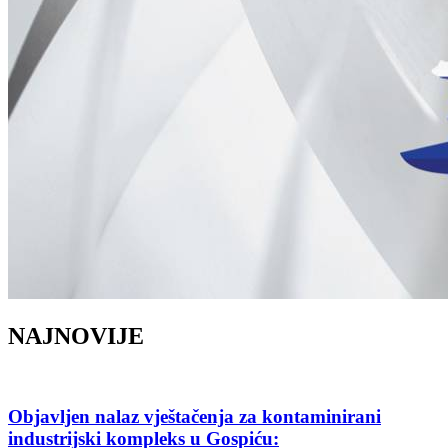
NAJNOVIJE
Objavljen nalaz vještačenja za kontaminirani
industrijski kompleks u Gospiću: