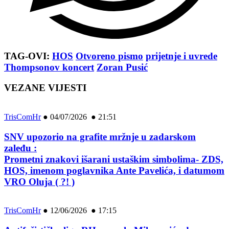
TAG-OVI:
HOS
Otvoreno pismo
prijetnje i uvrede
Thompsonov koncert
Zoran Pusić
VEZANE VIJESTI
TrisComHr
●
04/07/2026 ● 21:51
SNV upozorio na grafite mržnje u zadarskom
zaleđu :
Prometni znakovi išarani ustaškim simbolima- ZDS,
HOS, imenom poglavnika Ante Pavelića, i datumom
VRO Oluja ( ?! )
TrisComHr
●
12/06/2026 ● 17:15