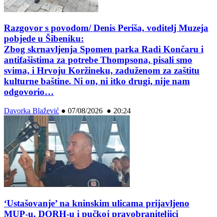
Razgovor s povodom/ Denis Periša, voditelj Muzeja
pobjede u Šibeniku:
Zbog skrnavljenja Spomen parka Radi Končaru i
antifašistima za potrebe Thompsona, pisali smo
svima, i Hrvoju Koržineku, zaduženom za zaštitu
kulturne baštine. Ni on, ni itko drugi, nije nam
odgovorio…
Davorka Blažević
●
07/08/2026 ● 20:24
‘Ustašovanje’ na kninskim ulicama prijavljeno
MUP-u, DORH-u i pučkoj pravobraniteljici