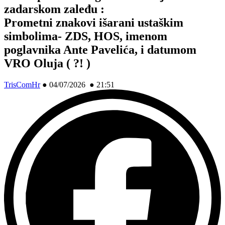
zadarskom zaleđu :
Prometni znakovi išarani ustaškim
simbolima- ZDS, HOS, imenom
poglavnika Ante Pavelića, i datumom
VRO Oluja ( ?! )
TrisComHr
●
04/07/2026 ● 21:51