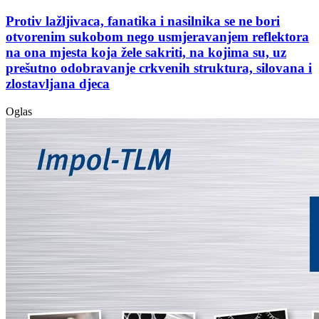
Protiv lažljivaca, fanatika i nasilnika se ne bori
otvorenim sukobom nego usmjeravanjem reflektora
na ona mjesta koja žele sakriti, na kojima su, uz
prešutno odobravanje crkvenih struktura, silovana i
zlostavljana djeca
Oglas