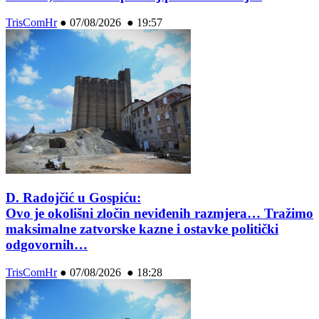
TrisComHr
●
07/08/2026 ● 19:57
D. Radojčić u Gospiću:
Ovo je okolišni zločin neviđenih razmjera… Tražimo
maksimalne zatvorske kazne i ostavke politički
odgovornih…
TrisComHr
●
07/08/2026 ● 18:28