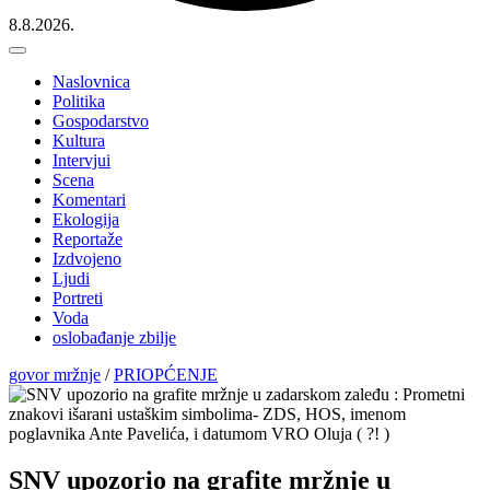
8.8.2026.
Naslovnica
Politika
Gospodarstvo
Kultura
Intervjui
Scena
Komentari
Ekologija
Reportaže
Izdvojeno
Ljudi
Portreti
Voda
oslobađanje zbilje
govor mržnje
/
PRIOPĆENJE
SNV upozorio na grafite mržnje u