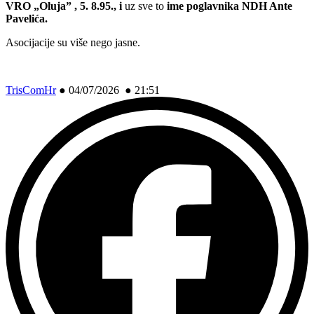
VRO „Oluja” , 5. 8.95., i
uz sve to
ime poglavnika NDH Ante
Pavelića.
Asocijacije su više nego jasne.
TrisComHr
●
04/07/2026 ● 21:51