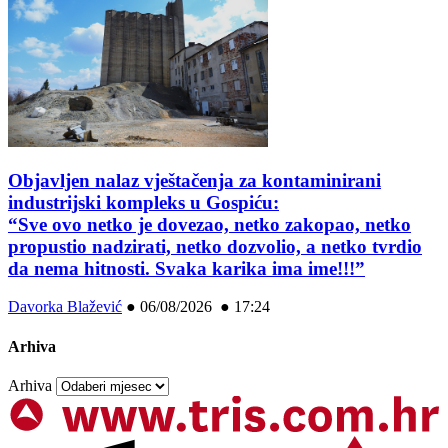
Objavljen nalaz vještačenja za kontaminirani
industrijski kompleks u Gospiću:
“Sve ovo netko je dovezao, netko zakopao, netko
propustio nadzirati, netko dozvolio, a netko tvrdio
da nema hitnosti. Svaka karika ima ime!!!”
Davorka Blažević
●
06/08/2026 ● 17:24
Arhiva
Arhiva