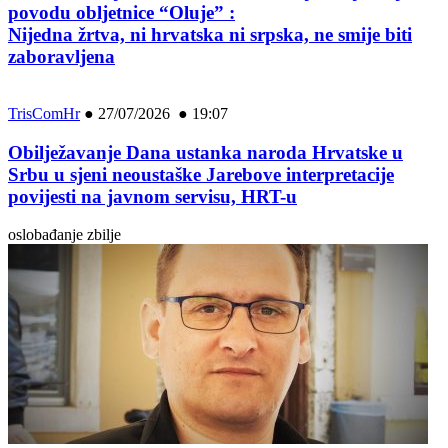
povodu obljetnice “Oluje” :
Nijedna žrtva, ni hrvatska ni srpska, ne smije biti
zaboravljena
TrisComHr
●
27/07/2026 ● 19:07
Obilježavanje Dana ustanka naroda Hrvatske u
Srbu u sjeni neoustaške Jarebove interpretacije
povijesti na javnom servisu, HRT-u
oslobađanje zbilje