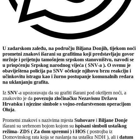
U zadarskom zaleđu, na području Biljana Donjih, tijekom noći
prometni znakovi išarani su grafitima koji predstavljaju govor
mržnje i prijetnju tamošnjem srpskom stanovništvu, navodi se
u priopćenju Srpskog narodnog vijeća ( SNV-a ). O svemu je
obaviještena policija pa SNV očekuje njihovu brzu reakciju i
učinkovitu istragu kao i žurno postupanje komunalnih redara
na uklanjanju grafita.
Iz
SNV
-a upozoravaju da su grafiti išarani pod okriljem noći, a
znakovito je da
povezuju zločinačku Nezavisnu Državu
Hrvatsku i njezine simbole s vojno-redarstvenom operacijom
Oluja
.
Prometni znakovi s nazivima mjesta
Suhovare
i
Biljane Donje
išarani su srebrnom bojom kojom su
ispisani simboli ustaškog
režima- ZDS ( Za dom spremni ) i HOS
( postrojba iz
Domovinskog rata koja se naslanja na ustašku NDH ), ali i
datum