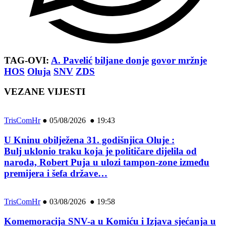
TAG-OVI:
A. Pavelić
biljane donje
govor mržnje
HOS
Oluja
SNV
ZDS
VEZANE VIJESTI
TrisComHr
●
05/08/2026 ● 19:43
U Kninu obilježena 31. godišnjica Oluje :
Bulj uklonio traku koja je političare dijelila od
naroda, Robert Puja u ulozi tampon-zone između
premijera i šefa države…
TrisComHr
●
03/08/2026 ● 19:58
Komemoracija SNV-a u Komiću i Izjava sjećanja u