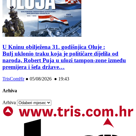
U Kninu obilježena 31. godišnjica Oluje :
Bulj uklonio traku koja je političare dijelila od
naroda, Robert Puja u ulozi tampon-zone između
premijera i šefa države…
TrisComHr
●
05/08/2026 ● 19:43
Arhiva
Arhiva