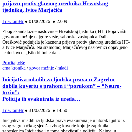
prijavu protiv glavnog urednika Hrvatskog
tjednika, Ivice Marjačića
TrisComHr
●
01/06/2026 ● 22:09
Zbog skandalozne naslovnice Hrvatskog tjednika ( HT ) koja vrišti
govorom mržnje najgore vrste, saborska zastupnica Dalija
Orešković podnijela je kaznenu prijavu protiv glavnog urednika HT-
a Ivice Marjačića. Na sramotnoj Marjačićevoj naslovnici objavljeno
je doslovce: „Bilo bi bolje da...
Pročitaj više
crna kronika
/
govor mržnje
/
mladi
Inicijativa mladih za ljudska prava u Zagrebu
dobila kuvertu s prahom i “porukom” – “Neuro-
toxin”:
Policija ih evakuirala iz ureda…
TrisComHr
●
31/03/2026 ● 14:50
Inicijativa mladih za ljudska prava evakuirana je u utorak ujutro iz
svog zagrebačkog sjedišta zbog kuverte koju je zaprimila
zaposlenica Inicijative i o tome obavijestila policiju. Naime, u