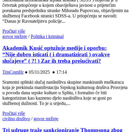
četvrtak priopćenje u kojem obaviještava javnost o prijetećim
porukama predsjedniku stranke Miloradu Pupovcuu, objavljenim na
službenoj Facebook stranici SDSS-a. U priopćenju se navodi:
“Danas je Ravnateljstvu policije...
Pročitaj više
govor mržnje
/
Politika i kriminal
Akademik Kusić optužuje medije i oporbu:
“Nije dobro isticati ( i dramatizirati ) ovakve
slučajeve” ( ?! ) Zar ih treba prešućivati?
TrisComHr
●
05/11/2025 ● 17:14
Sramotni splitski slučaj nasilništva skupine maskiranih muškaraca
koja je prekinula manifestaciju Srpskog kulturnog društva Prosvjeta
u povodu dana srpske kulture u Splitu, i formalno će biti
kategoriziran kao kazneno djelo nasilništva koje se goni po
službenoj dužnosti. To je u srijedu,...
Pročitaj više
civilno društvo
/
govor mržnje
Tri udruge traže sankcioniranje Thompsona zbog