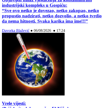
industrijski kompleks u Gospiću:
“Sve ovo netko je dovezao, netko zakopao, netko
propustio nadzirati, netko dozvolio, a netko tvrdio
da nema hitnosti. Svaka karika ima ime!!!”
Davorka Blažević
●
06/08/2026 ● 17:24
Vrele vijesti: