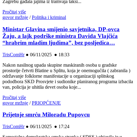
Zagrebu gađala jajima iz tramvaja taksi...
Pročitaj više
govor mržnje
/
Politika i kriminal
Ministar Glavina smijenio savjetnika, DP-ovca
Žaju, a lajk podrške ministra Davida Vlajčića
“hrabrim mladim ljudima”, bez posljedica…
TrisComHr
●
06/11/2025 ● 18:33
Nakon nasilnog upada skupine maskiranih osoba u gradske
prostorije četvrti Blatine u Splitu, koja je onemogućila ( zabranila )
održavanje folklorne manifestacije u organizaciji splitskog
pododbora SKD Prosvjete i sudionike planiranog programa izbacila
van, policija je uhitila devet osoba koje...
Pročitaj više
govor mržnje
/
PRIOPĆENJE
Prijetnje smrću Miloradu Pupovcu
TrisComHr
●
06/11/2025 ● 17:24
Samostalna demokratska srpska stranka ( SDSS ) objavila je u