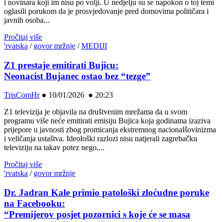
i novinara koji im nisu po volji. U nedjelju su se napokon o toj temi
oglasili porukom da je prosvjedovanje pred domovima političara i
javnih osoba...
Pročitaj više
'rvatska
/
govor mržnje
/
MEDIJI
Z1 prestaje emitirati Bujicu:
Neonacist Bujanec ostao bez “tezge”
TrisComHr
●
10/01/2026 ● 20:23
Z1 televizija je objavila na društvenim mrežama da u svom
programu više neće emitirati emisiju Bujica koja godinama izaziva
prijepore u javnosti zbog promicanja ekstremnog nacionalšovinizma
i veličanja ustaštva. Ideološki razlozi nisu natjerali zagrebačku
televiziju na takav potez nego,...
Pročitaj više
'rvatska
/
govor mržnje
Dr. Jadran Kale primio patološki zloćudne poruke
na Facebooku:
“Premijerov posjet pozornici s koje će se masa