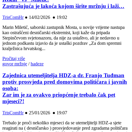
Zastrašujuća je lakoća kojom širite mržnju i laži…
TrisComHr
●
14/02/2026 ● 19:02
Marin Miletić, saborski zastupnik Mosta, u novije vrijeme nastupa
kao ostrašćeni desničarski ekstremist, koji kaže da pripada
Stepinčevom svjetonazoru, da nije za ustaštvo, ali je nedavno u
jednom podkastu izjavio da je ustaški pozdrav „Za dom spremni
kralježnica hrvatskog...
Pročitaj više
govor mržnje
/
hadeze
Zajednica utemeljitelja HDZ-a dr. Franjo Tuđman
protiv prosvjeda pred domovima političara i javnih
osoba:
Zar im je za ovakvo priopćenje trebalo čak pet
mjeseci?!
TrisComHr
●
25/01/2026 ● 19:07
Trebalo je proći nekoliko mjeseci da se utemeljitelji HDZ-a sjete
reagirati na ( desničarsko ) prosvjedovanje pred zgradama političara