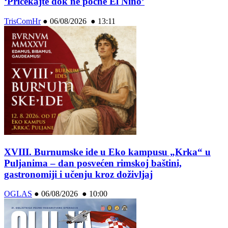
‘Pričekajte dok ne počne El Niño’
TrisComHr
●
06/08/2026 ● 13:11
XVIII. Burnumske ide u Eko kampusu „Krka“ u
Puljanima – dan posvećen rimskoj baštini,
gastronomiji i učenju kroz doživljaj
OGLAS
●
06/08/2026 ● 10:00