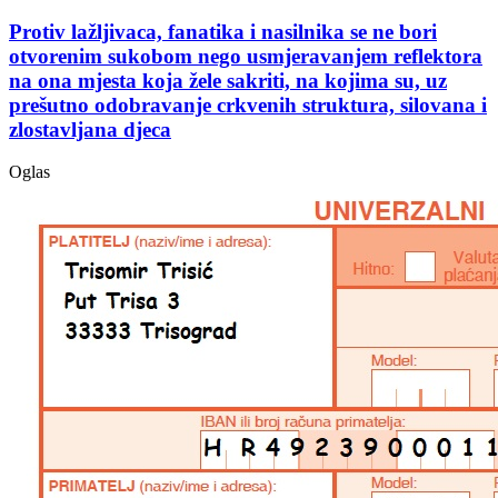
Protiv lažljivaca, fanatika i nasilnika se ne bori
otvorenim sukobom nego usmjeravanjem reflektora
na ona mjesta koja žele sakriti, na kojima su, uz
prešutno odobravanje crkvenih struktura, silovana i
zlostavljana djeca
Oglas