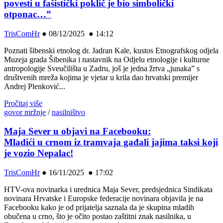
povesti u fašistički poklič je bio simbolički
otponac…”
TrisComHr
●
08/12/2025 ● 14:12
Poznati šibenski etnolog dr. Jadran Kale, kustos Etnografskog odjela
Muzeja grada Šibenika i nastavnik na Odjelu etnologije i kulturne
antropologije Sveučilišta u Zadru, još je jedna žrtva „junaka” s
društvenih mreža kojima je vjetar u krila dao hrvatski premijer
Andrej Plenković...
Pročitaj više
govor mržnje
/
nasilništvo
Maja Sever u objavi na Facebooku:
Mladići u crnom iz tramvaja gađali jajima taksi koji
je vozio Nepalac!
TrisComHr
●
16/11/2025 ● 17:02
HTV-ova novinarka i urednica Maja Sever, predsjednica Sindikata
novinara Hrvatske i Europske federacije novinara objavila je na
Facebooku kako je od prijatelja saznala da je skupina mladih
obučena u crno, što je očito postao zaštitni znak nasilnika, u