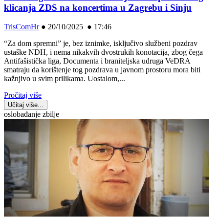
klicanja ZDS na koncertima u Zagrebu i Sinju
TrisComHr
●
20/10/2025 ● 17:46
“Za dom spremni” je, bez iznimke, isključivo službeni pozdrav
ustaške NDH, i nema nikakvih dvostrukih konotacija, zbog čega
Antifašistička liga, Documenta i braniteljska udruga VeDRA
smatraju da korištenje tog pozdrava u javnom prostoru mora biti
kažnjivo u svim prilikama. Uostalom,...
Pročitaj više
Učitaj više...
oslobađanje zbilje