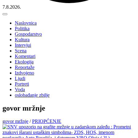
7.8.2026.
Naslovnica
Politika
Gospodarstvo
Kultura
Intervjui
Scena
Komentari
Ekologija
Reportaže
Izdvojeno
Ljudi
Portreti
Voda
oslobađanje zbilje
govor mržnje
govor mržnje
/
PRIOPĆENJE