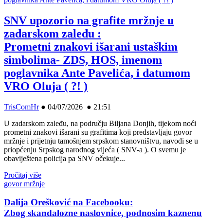
SNV upozorio na grafite mržnje u
zadarskom zaleđu :
Prometni znakovi išarani ustaškim
simbolima- ZDS, HOS, imenom
poglavnika Ante Pavelića, i datumom
VRO Oluja ( ?! )
TrisComHr
●
04/07/2026 ● 21:51
U zadarskom zaleđu, na području Biljana Donjih, tijekom noći
prometni znakovi išarani su grafitima koji predstavljaju govor
mržnje i prijetnju tamošnjem srpskom stanovništvu, navodi se u
priopćenju Srpskog narodnog vijeća ( SNV-a ). O svemu je
obaviještena policija pa SNV očekuje...
Pročitaj više
govor mržnje
Dalija Orešković na Facebooku:
Zbog skandalozne naslovnice, podnosim kaznenu