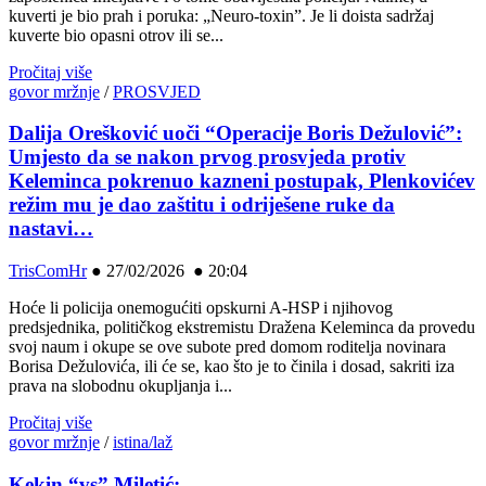
kuverti je bio prah i poruka: „Neuro-toxin”. Je li doista sadržaj
kuverte bio opasni otrov ili se...
Pročitaj više
govor mržnje
/
PROSVJED
Dalija Orešković uoči “Operacije Boris Dežulović”:
Umjesto da se nakon prvog prosvjeda protiv
Keleminca pokrenuo kazneni postupak, Plenkovićev
režim mu je dao zaštitu i odriješene ruke da
nastavi…
TrisComHr
●
27/02/2026 ● 20:04
Hoće li policija onemogućiti opskurni A-HSP i njihovog
predsjednika, političkog ekstremistu Dražena Keleminca da provedu
svoj naum i okupe se ove subote pred domom roditelja novinara
Borisa Dežulovića, ili će se, kao što je to činila i dosad, sakriti iza
prava na slobodnu okupljanja i...
Pročitaj više
govor mržnje
/
istina/laž
Kekin “vs” Miletić: