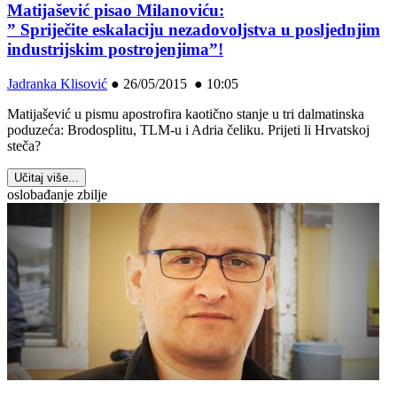
Matijašević pisao Milanoviću:
” Spriječite eskalaciju nezadovoljstva u posljednjim
industrijskim postrojenjima”!
Jadranka Klisović
●
26/05/2015 ● 10:05
Matijašević u pismu apostrofira kaotično stanje u tri dalmatinska
poduzeća: Brodosplitu, TLM-u i Adria čeliku. Prijeti li Hrvatskoj
steča?
Učitaj više...
oslobađanje zbilje