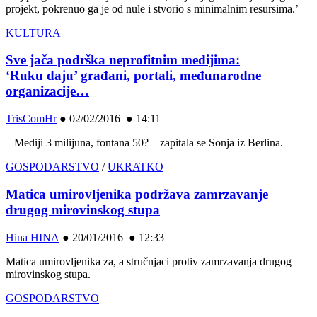
projekt, pokrenuo ga je od nule i stvorio s minimalnim resursima.’
KULTURA
Sve jača podrška neprofitnim medijima:
‘Ruku daju’ građani, portali, međunarodne
organizacije…
TrisComHr
●
02/02/2016 ● 14:11
– Mediji 3 milijuna, fontana 50? – zapitala se Sonja iz Berlina.
GOSPODARSTVO
/
UKRATKO
Matica umirovljenika podržava zamrzavanje
drugog mirovinskog stupa
Hina HINA
●
20/01/2016 ● 12:33
Matica umirovljenika za, a stručnjaci protiv zamrzavanja drugog
mirovinskog stupa.
GOSPODARSTVO