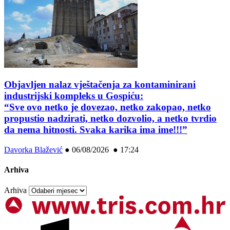
Objavljen nalaz vještačenja za kontaminirani
industrijski kompleks u Gospiću:
“Sve ovo netko je dovezao, netko zakopao, netko
propustio nadzirati, netko dozvolio, a netko tvrdio
da nema hitnosti. Svaka karika ima ime!!!”
Davorka Blažević
●
06/08/2026 ● 17:24
Arhiva
Arhiva