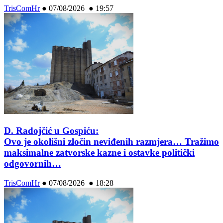
TrisComHr
●
07/08/2026 ● 19:57
D. Radojčić u Gospiću:
Ovo je okolišni zločin neviđenih razmjera… Tražimo
maksimalne zatvorske kazne i ostavke politički
odgovornih…
TrisComHr
●
07/08/2026 ● 18:28