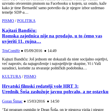
uzvratio otvorenim pismom na Facebooku u kojem, uz ostalo, kaže
kako je time Bernardić samo potvrdio da je njegov izbor uzdrmao
temelje SDP-a…
PISMO
/
POLITIKA
Kajtazi Bandiću:
Romska zajednica nije na prodaju, u to ćemo vas
uvjeriti 11. rujna…
TrisComHr
●
05/09/2016 ● 14:49
Kajtazi Bandiću: Još jednom ste dokazali da niste socijalno osjetljvi,
već naprotiv, da najugroženije i najosjetljivije skupine, Vi i Vaši
suradnici, koristite za stvaranje političkih podobnika…
KULTURA
/
PISMO
Hrvatski filmski redatelji vole HRT 3:
Urednik Šoša zaslužuje javnu pohvalu, a ne ostavku
Goran Šimac
●
15/03/2016 ● 14:50
‘Taj program osmislio je Dean Šoša, on je njegova vizija i njegov