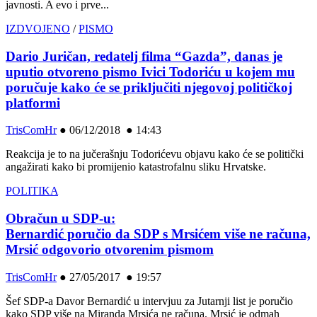
javnosti. A evo i prve...
IZDVOJENO
/
PISMO
Dario Juričan, redatelj filma “Gazda”, danas je
uputio otvoreno pismo Ivici Todoriću u kojem mu
poručuje kako će se priključiti njegovoj političkoj
platformi
TrisComHr
●
06/12/2018 ● 14:43
Reakcija je to na jučerašnju Todorićevu objavu kako će se politički
angažirati kako bi promijenio katastrofalnu sliku Hrvatske.
POLITIKA
Obračun u SDP-u:
Bernardić poručio da SDP s Mrsićem više ne računa,
Mrsić odgovorio otvorenim pismom
TrisComHr
●
27/05/2017 ● 19:57
Šef SDP-a Davor Bernardić u intervjuu za Jutarnji list je poručio
kako SDP više na Miranda Mrsića ne računa. Mrsić je odmah