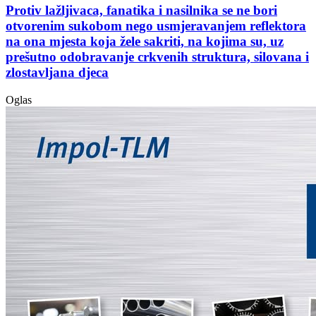
Protiv lažljivaca, fanatika i nasilnika se ne bori
otvorenim sukobom nego usmjeravanjem reflektora
na ona mjesta koja žele sakriti, na kojima su, uz
prešutno odobravanje crkvenih struktura, silovana i
zlostavljana djeca
Oglas