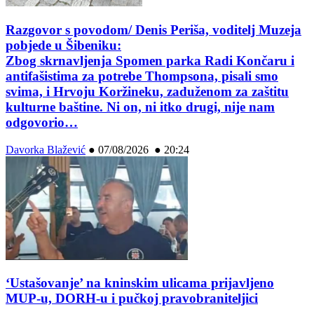
Razgovor s povodom/ Denis Periša, voditelj Muzeja
pobjede u Šibeniku:
Zbog skrnavljenja Spomen parka Radi Končaru i
antifašistima za potrebe Thompsona, pisali smo
svima, i Hrvoju Koržineku, zaduženom za zaštitu
kulturne baštine. Ni on, ni itko drugi, nije nam
odgovorio…
Davorka Blažević
●
07/08/2026 ● 20:24
‘Ustašovanje’ na kninskim ulicama prijavljeno
MUP-u, DORH-u i pučkoj pravobraniteljici