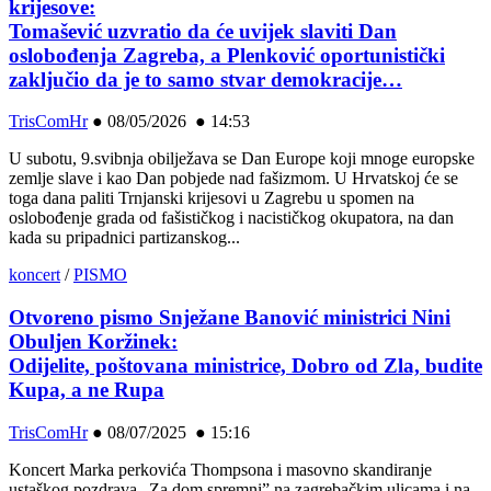
krijesove:
Tomašević uzvratio da će uvijek slaviti Dan
oslobođenja Zagreba, a Plenković oportunistički
zaključio da je to samo stvar demokracije…
TrisComHr
●
08/05/2026 ● 14:53
U subotu, 9.svibnja obilježava se Dan Europe koji mnoge europske
zemlje slave i kao Dan pobjede nad fašizmom. U Hrvatskoj će se
toga dana paliti Trnjanski krijesovi u Zagrebu u spomen na
oslobođenje grada od fašističkog i nacističkog okupatora, na dan
kada su pripadnici partizanskog...
koncert
/
PISMO
Otvoreno pismo Snježane Banović ministrici Nini
Obuljen Koržinek:
Odijelite, poštovana ministrice, Dobro od Zla, budite
Kupa, a ne Rupa
TrisComHr
●
08/07/2025 ● 15:16
Koncert Marka perkovića Thompsona i masovno skandiranje
ustaškog pozdrava „Za dom spremni” na zagrebačkim ulicama i na