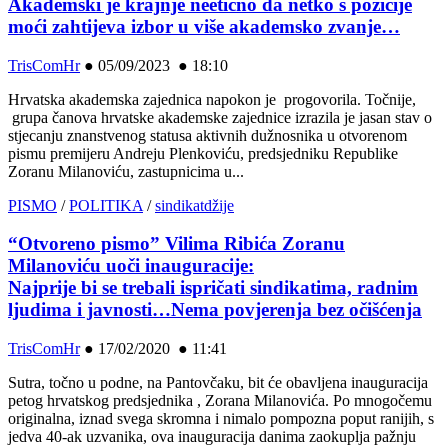
Akademski je krajnje neetično da netko s pozicije
moći zahtijeva izbor u više akademsko zvanje…
TrisComHr
●
05/09/2023 ● 18:10
Hrvatska akademska zajednica napokon je progovorila. Točnije,
grupa čanova hrvatske akademske zajednice izrazila je jasan stav o
stjecanju znanstvenog statusa aktivnih dužnosnika u otvorenom
pismu premijeru Andreju Plenkoviću, predsjedniku Republike
Zoranu Milanoviću, zastupnicima u...
PISMO
/
POLITIKA
/
sindikatdžije
“Otvoreno pismo” Vilima Ribića Zoranu
Milanoviću uoči inauguracije:
Najprije bi se trebali ispričati sindikatima, radnim
ljudima i javnosti…Nema povjerenja bez očišćenja
TrisComHr
●
17/02/2020 ● 11:41
Sutra, točno u podne, na Pantovčaku, bit će obavljena inauguracija
petog hrvatskog predsjednika , Zorana Milanovića. Po mnogočemu
originalna, iznad svega skromna i nimalo pompozna poput ranijih, s
jedva 40-ak uzvanika, ova inauguracija danima zaokuplja pažnju