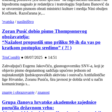
hipodromu nagnalo je redateljicu i teatrologiju Snježanu Banović da
se otvorenim pismom obrati ministrici kulture i medija Nini obuljen
Koržinek. Razočarana je,...
'rvatska
/
nasilništvo
Zoran Pusić dobio pismo Thompsonovog
obožavatelja:
“Nažalost propustili smo priliku 90-ih da vas po
kratkom postupku sredimo” ( ?! )
TrisComHr
●
08/07/2025 ● 14:51
Zahvaljujući Eugenu Jakovčiću, glasnogovorniku SNV-a, koji je
objavio pismo degutantnog sadržaja upućeno jednom od
najistaknutijih ljudskopravaških aktivista i osnivaču Antifašističke
lige Hrvatske, Zoranu Pusiću, šira javnost je dobila uvid u način
komuniciranja s...
znanje i obrazovanje
/
znanost
Grupa članova hrvatske akademske zajednice
poručila državnom vrhu: