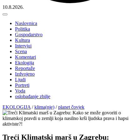
10.8.2026.
Naslovnica
Politika
Gospodarstvo
Kultura
Intervjui
Scena
Komentari
Ekologija
Reportaže
Izdvojeno
Ljudi
Portreti
Voda
oslobađanje zbilje
EKOLOGIJA
/
klima(nje)
/
planet čovjek
Treći Klimatski marš u Zagrebu: