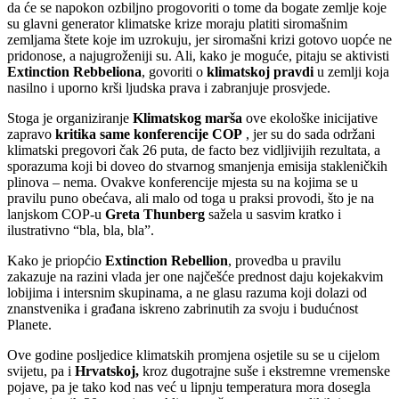
da će se napokon ozbiljno progovoriti o tome da bogate zemlje koje
su glavni generator klimatske krize moraju platiti siromašnim
zemljama štete koje im uzrokuju, jer siromašni krizi gotovo uopće ne
pridonose, a najugroženiji su. Ali, kako je moguće, pitaju se aktivisti
Extinction Rebbeliona
, govoriti o
klimatskoj pravdi
u zemlji koja
nasilno i uporno krši ljudska prava i zabranjuje prosvjede.
Stoga je organiziranje
Klimatskog marša
ove ekološke inicijative
zapravo
kritika same konferencije COP
, jer su do sada održani
klimatski pregovori čak 26 puta, de facto bez vidljivijih rezultata, a
sporazuma koji bi doveo do stvarnog smanjenja emisija stakleničkih
plinova – nema. Ovakve konferencije mjesta su na kojima se u
pravilu puno obećava, ali malo od toga u praksi provodi, što je na
lanjskom COP-u
Greta Thunberg
sažela u sasvim kratko i
ilustrativno “bla, bla, bla”.
Kako je priopćio
Extinction Rebellion
, provedba u pravilu
zakazuje na razini vlada jer one najčešće prednost daju kojekakvim
lobijima i intersnim skupinama, a ne glasu razuma koji dolazi od
znanstvenika i građana iskreno zabrinutih za svoju i budućnost
Planete.
Ove godine posljedice klimatskih promjena osjetile su se u cijelom
svijetu, pa i
Hrvatskoj,
kroz dugotrajne suše i ekstremne vremenske
pojave, pa je tako kod nas već u lipnju temperatura mora dosegla