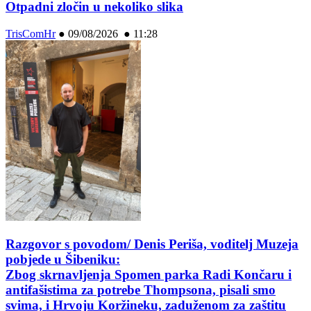
Otpadni zločin u nekoliko slika
TrisComHr
●
09/08/2026 ● 11:28
Razgovor s povodom/ Denis Periša, voditelj Muzeja
pobjede u Šibeniku:
Zbog skrnavljenja Spomen parka Radi Končaru i
antifašistima za potrebe Thompsona, pisali smo
svima, i Hrvoju Koržineku, zaduženom za zaštitu