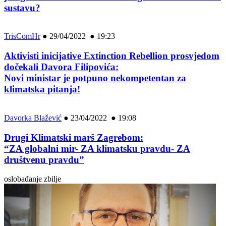
sustavu?
TrisComHr
●
29/04/2022 ● 19:23
Aktivisti inicijative Extinction Rebellion prosvjedom
dočekali Davora Filipovića:
Novi ministar je potpuno nekompetentan za
klimatska pitanja!
Davorka Blažević
●
23/04/2022 ● 19:08
Drugi Klimatski marš Zagrebom:
“ZA globalni mir- ZA klimatsku pravdu- ZA
društvenu pravdu”
oslobađanje zbilje