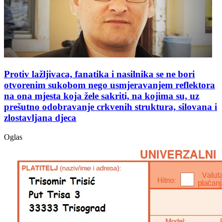
Protiv lažljivaca, fanatika i nasilnika se ne bori
otvorenim sukobom nego usmjeravanjem reflektora
na ona mjesta koja žele sakriti, na kojima su, uz
prešutno odobravanje crkvenih struktura, silovana i
zlostavljana djeca
Oglas