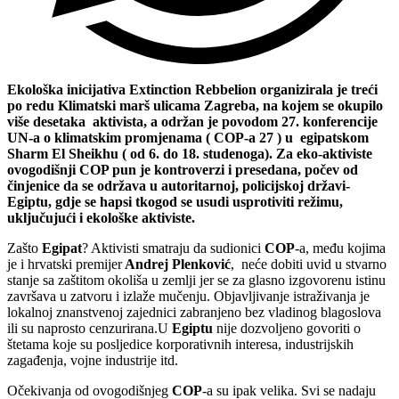
Ekološka inicijativa Extinction Rebbelion organizirala je treći
po redu Klimatski marš ulicama Zagreba, na kojem se okupilo
više desetaka aktivista, a održan je povodom 27. konferencije
UN-a o klimatskim promjenama ( COP-a 27 ) u egipatskom
Sharm El Sheikhu ( od 6. do 18. studenoga). Za eko-aktiviste
ovogodišnji COP pun je kontroverzi i presedana, počev od
činjenice da se održava u autoritarnoj, policijskoj državi-
Egiptu, gdje se hapsi tkogod se usudi usprotiviti režimu,
uključujući i ekološke aktiviste.
Zašto
Egipat
? Aktivisti smatraju da sudionici
COP
-a, među kojima
je i hrvatski premijer
Andrej Plenković
, neće dobiti uvid u stvarno
stanje sa zaštitom okoliša u zemlji jer se za glasno izgovorenu istinu
završava u zatvoru i izlaže mučenju. Objavljivanje istraživanja je
lokalnoj znanstvenoj zajednici zabranjeno bez vladinog blagoslova
ili su naprosto cenzurirana.U
Egiptu
nije dozvoljeno govoriti o
štetama koje su posljedice korporativnih interesa, industrijskih
zagađenja, vojne industrije itd.
Očekivanja od ovogodišnjeg
COP
-a su ipak velika. Svi se nadaju