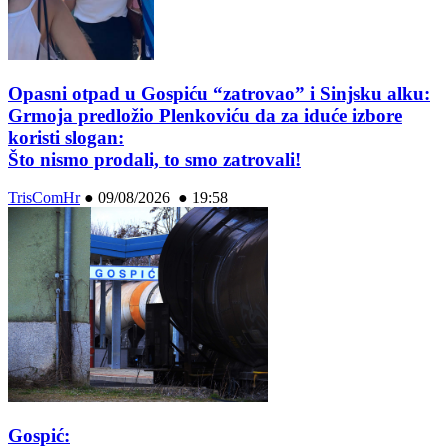
Opasni otpad u Gospiću “zatrovao” i Sinjsku alku:
Grmoja predložio Plenkoviću da za iduće izbore
koristi slogan:
Što nismo prodali, to smo zatrovali!
TrisComHr
●
09/08/2026 ● 19:58
Gospić: