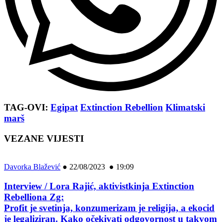
TAG-OVI:
Egipat
Extinction Rebellion
Klimatski
marš
VEZANE VIJESTI
Davorka Blažević
●
22/08/2023 ● 19:09
Interview / Lora Rajić, aktivistkinja Extinction
Rebelliona Zg:
Profit je svetinja, konzumerizam je religija, a ekocid
je legaliziran. Kako očekivati odgovornost u takvom