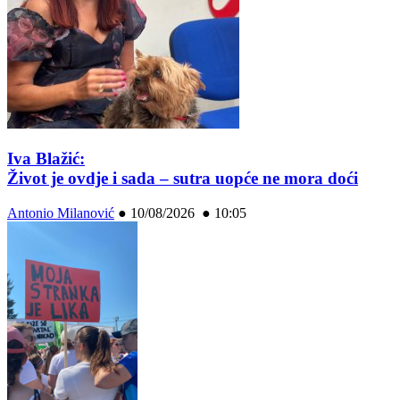
Iva Blažić:
Život je ovdje i sada – sutra uopće ne mora doći
Antonio Milanović
●
10/08/2026 ● 10:05