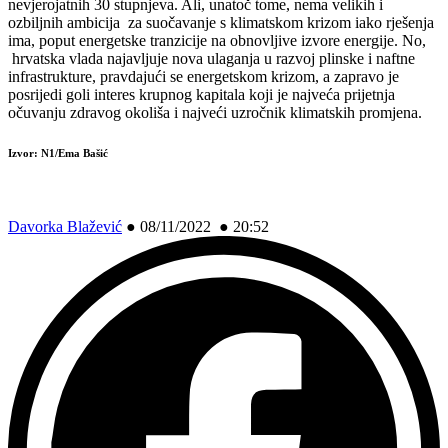
nevjerojatnih 30 stupnjeva. Ali, unatoč tome, nema velikih i
ozbiljnih ambicija za suočavanje s klimatskom krizom iako rješenja
ima, poput energetske tranzicije na obnovljive izvore energije. No,
hrvatska vlada najavljuje nova ulaganja u razvoj plinske i naftne
infrastrukture, pravdajući se energetskom krizom, a zapravo je
posrijedi goli interes krupnog kapitala koji je najveća prijetnja
očuvanju zdravog okoliša i najveći uzročnik klimatskih promjena.
Izvor: N1/Ema Bašić
Davorka Blažević
●
08/11/2022 ● 20:52