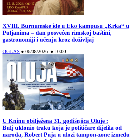
XVIII. Burnumske ide u Eko kampusu „Krka“ u
Puljanima – dan posvećen rimskoj baštini,
gastronomiji i učenju kroz doživljaj
OGLAS
●
06/08/2026 ● 10:00
U Kninu obilježena 31. godišnjica Oluje :
Bulj uklonio traku koja je političare dijelila od
naroda, Robert Puja u ulozi tampon-zone između