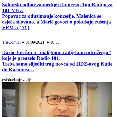
Saborski odbor za medije o koncesiji Top Radiju za
101 MHz:
Popovac za oduzimanje koncesije, Malenica se
osjeća silovano, a Marić govori o pokušaju rušenja
VEM-a ( ?! )
TrisComHr
●
01/09/2021 ● 18:58
Dario Juričan o “malignom radijskom udruženju”
koje je preuzelo Radio 101:
Treba samo slijediti trag novca od HDZ-ovog Kutle
do Kaćunića…
oslobađanje zbilje