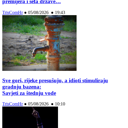
premijera i šefa države…
TrisComHr
●
05/08/2026 ● 19:43
Sve gori, rijeke presušuju, a idioti stimuliraju
gradnju bazena:
Savjeti za štednju vode
TrisComHr
●
05/08/2026 ● 10:10