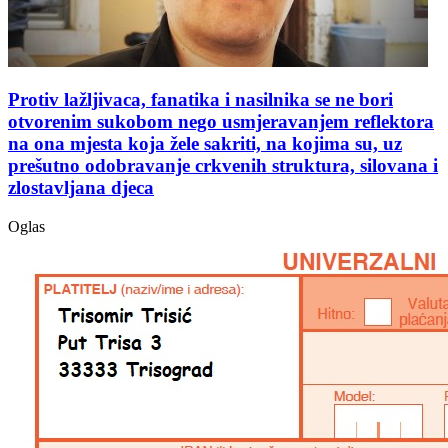
Protiv lažljivaca, fanatika i nasilnika se ne bori
otvorenim sukobom nego usmjeravanjem reflektora
na ona mjesta koja žele sakriti, na kojima su, uz
prešutno odobravanje crkvenih struktura, silovana i
zlostavljana djeca
Oglas