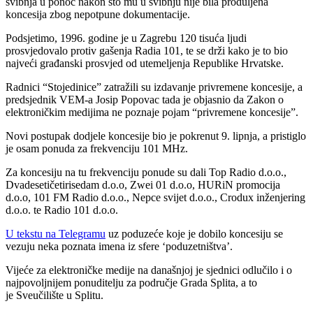
svibnja u ponoć nakon što mu u svibnju nije bila produljena
koncesija zbog nepotpune dokumentacije.
Podsjetimo, 1996. godine je u Zagrebu 120 tisuća ljudi
prosvjedovalo protiv gašenja Radia 101, te se drži kako je to bio
najveći građanski prosvjed od utemeljenja Republike Hrvatske.
Radnici “Stojedinice” zatražili su izdavanje privremene koncesije, a
predsjednik VEM-a Josip Popovac tada je objasnio da Zakon o
elektroničkim medijima ne poznaje pojam “privremene koncesije”.
Novi postupak dodjele koncesije bio je pokrenut 9. lipnja, a pristiglo
je osam ponuda za frekvenciju 101 MHz.
Za koncesiju na tu frekvenciju ponude su dali Top Radio d.o.o.,
Dvadesetičetirisedam d.o.o, Zwei 01 d.o.o, HURiN promocija
d.o.o, 101 FM Radio d.o.o., Nepce svijet d.o.o., Crodux inženjering
d.o.o. te Radio 101 d.o.o.
U tekstu na Telegramu
uz poduzeće koje je dobilo koncesiju se
vezuju neka poznata imena iz sfere ‘poduzetništva’.
Vijeće za elektroničke medije na današnjoj je sjednici odlučilo i o
najpovoljnijem ponuditelju za područje Grada Splita, a to
je Sveučilište u Splitu.