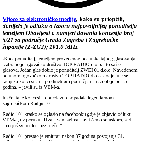
Vijeće za elektroničke medije
, kako su priopćili,
donijelo je odluku o izboru najpovoljnijeg ponuditelja
temeljem Obavijesti o namjeri davanja koncesija broj
5/21 za područje Grada Zagreba i Zagrebačke
županije (Z-ZG2); 101,0 MHz.
-Kao ponuditelj, temeljem provedenog postupka tajnog glasovanja,
izabrano je trgovačko društvo TOP RADIO d.o.o. i to sa šest
glasova. Jedan glas dobio je ponuditelj ZWEI 01 d.o.o. Navedenom
odlukom trgovačkom društvu TOP RADIO d.o.o. dodjeljuje se
radijska koncesija na predmetnom području na razdoblje od 15
godina. – javili su iz VEM-a.
Inače, ta je koncesija donedavno pripadala legendarnom
zagrebačkom Radiju 101.
Radio 101 kratko se oglasio na facebooku gdje je objavio odluku
VEM-a, uz poruku “Hvala vam svima. Javit ćemo se uskoro, sad
smo još svi malo.. bez riječi..”.
Radio 101 prestao je emitirati nakon 37 godina postojanja 31.