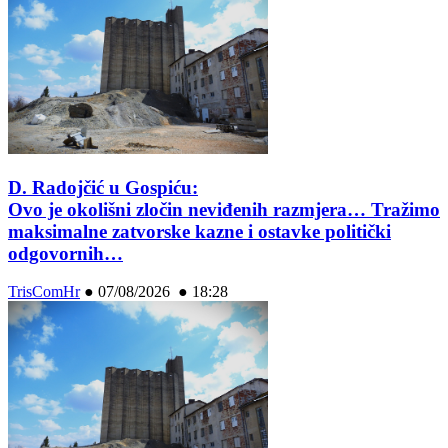
D. Radojčić u Gospiću:
Ovo je okolišni zločin neviđenih razmjera… Tražimo
maksimalne zatvorske kazne i ostavke politički
odgovornih…
TrisComHr
●
07/08/2026 ● 18:28