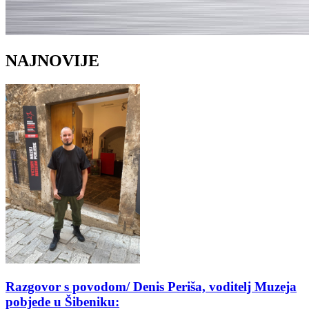
NAJNOVIJE
Razgovor s povodom/ Denis Periša, voditelj Muzeja
pobjede u Šibeniku: