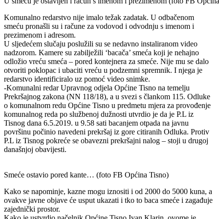
U smeću je ostavljen i račun s imenom i prezimenom (foto FB Općina
Komunalno redarstvo nije imalo težak zadatak. U odbačenom
smeću pronašli su i račune za vodovod i odvodnju s imenom i
prezimenom i adresom.
U sljedećem slučaju poslužili su se nedavno instaliranom video
nadzorom. Kamere su zabilježili ‘bacača’ smeća koji je nehajno
odložio vreću smeća – pored kontejnera za smeće. Nije mu se dalo
otvoriti poklopac i ubaciti vreću u podzemni spremnik. I njega je
redarstvo identificiralo uz pomoć video snimke.
-Komunalni redar Upravnog odjela Općine Tisno na temelju
Prekršajnog zakona (NN 118/18), a u svezi s člankom 115. Odluke
o komunalnom redu Općine Tisno u predmetu mjera za provođenje
komunalnog reda po službenoj dužnosti utvrdio je da je P.L iz
Tisnog dana 6.5.2019. u 9.58 sati bacanjem otpada na javnu
površinu počinio navedeni prekršaj iz gore citiranih Odluka. Protiv
P.L iz Tisnog pokreće se obavezni prekršajni nalog – stoji u drugoj
današnjoj obavijesti.
Smeće ostavio pored kante… (foto FB Općina Tisno)
Kako se napominje, kazne mogu iznositi i od 2000 do 5000 kuna, a
ovakve javne objave će usput ukazati i tko to baca smeće i zagađuje
zajednički prostor.
Kako je ustvrdio načelnik Općine Tisno Ivan Klarin, ovome je