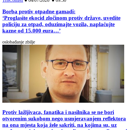
TrisComHr
●
04/07/2026 ● 09:50
Borba protiv otpadne gamadi:
‘Proglasite ekocid zločinom protiv države, uvedite
policiju za otpad, oduzimajte vozila, naplaćujte
kazne od 15.000 eura…’
oslobađanje zbilje
Protiv lažljivaca, fanatika i nasilnika se ne bori
otvorenim sukobom nego usmjeravanjem reflektora
na ona mjesta koja žele sakriti, na kojima su, uz