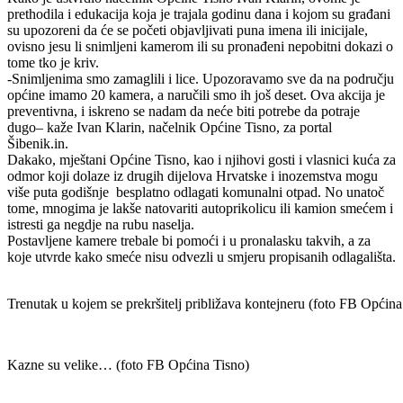
prethodila i edukacija koja je trajala godinu dana i kojom su građani
su upozoreni da će se početi objavljivati puna imena ili inicijale,
ovisno jesu li snimljeni kamerom ili su pronađeni nepobitni dokazi o
tome tko je kriv.
-Snimljenima smo zamaglili i lice. Upozoravamo sve da na području
općine imamo 20 kamera, a naručili smo ih još deset. Ova akcija je
preventivna, i iskreno se nadam da neće biti potrebe da potraje
dugo– kaže Ivan Klarin, načelnik Općine Tisno, za portal
Šibenik.in.
Dakako, mještani Općine Tisno, kao i njihovi gosti i vlasnici kuća za
odmor koji dolaze iz drugih dijelova Hrvatske i inozemstva mogu
više puta godišnje besplatno odlagati komunalni otpad. No unatoč
tome, mnogima je lakše natovariti autoprikolicu ili kamion smećem i
istresti ga negdje na rubu naselja.
Postavljene kamere trebale bi pomoći i u pronalasku takvih, a za
koje utvrde kako smeće nisu odvezli u smjeru propisanih odlagališta.
Trenutak u kojem se prekršitelj približava kontejneru (foto FB Općina
Kazne su velike… (foto FB Općina Tisno)