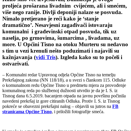
proljeća prošarana livadnim cvijećem, ali i smećem,
više nego ranije. Divlji deponiji nalaze se posvuda.
Nimalo pretjerano je reći kako je ‘stanje
dramatično’. Nesavjesni zagađivači istovaraju
komunalni i građevinski otpad posvuda, tik uz
naselja, po grmovima, šumarcima , livadama, uz
more. U Općini Tisno na otoku Murteru su nedavno
s tim u vezi krenuli nešto poduzimati i najavili su
kažnjavanja (
vidi Tris
). Izgleda kako su to počeli i
ostvarivati.
– Komunalni redar Upravnog odjela Općine Tisno na temelju
Prekršajnog zakona (NN 118/18), a u svezi s člankom 115. Odluke
o komunalnom redu Općine Tisno u predmetu mjera za provođenje
komunalnog reda po službenoj dužnosti utvrdio je da je I. S. iz
Tisnog dana 6.5.2019. bacanjem otpada na javnu površinu počinila
navedeni prekršaj iz gore citiranih Odluka. Protiv I. S. iz Tisnog
pokreće se obavezni prekršajni nalog – objavili su jutros na
FB
stranicama Općine Tisno
, i priložili fotografije smeća.