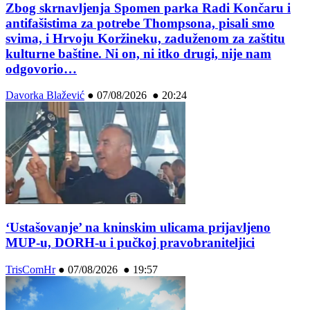
Zbog skrnavljenja Spomen parka Radi Končaru i
antifašistima za potrebe Thompsona, pisali smo
svima, i Hrvoju Koržineku, zaduženom za zaštitu
kulturne baštine. Ni on, ni itko drugi, nije nam
odgovorio…
Davorka Blažević
●
07/08/2026 ● 20:24
‘Ustašovanje’ na kninskim ulicama prijavljeno
MUP-u, DORH-u i pučkoj pravobraniteljici
TrisComHr
●
07/08/2026 ● 19:57