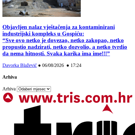
Objavljen nalaz vještačenja za kontaminirani
industrijski kompleks u Gospiću:
“Sve ovo netko je dovezao, netko zakopao, netko
propustio nadzirati, netko dozvolio, a netko tvrdio
da nema hitnosti. Svaka karika ima ime!!!”
Davorka Blažević
●
06/08/2026 ● 17:24
Arhiva
Arhiva