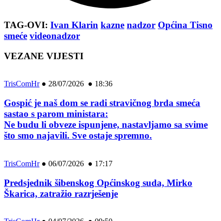
TAG-OVI:
Ivan Klarin
kazne
nadzor
Općina Tisno
smeće
videonadzor
VEZANE VIJESTI
TrisComHr
●
28/07/2026 ● 18:36
Gospić je naš dom se radi stravičnog brda smeća
sastao s parom ministara:
Ne budu li obveze ispunjene, nastavljamo sa svime
što smo najavili. Sve ostaje spremno.
TrisComHr
●
06/07/2026 ● 17:17
Predsjednik šibenskog Općinskog suda, Mirko
Škarica, zatražio razrješenje