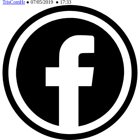
TrisComHr
●
07/05/2019 ● 17:33