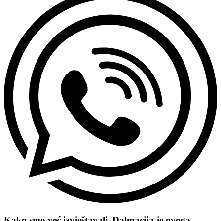
Kako smo već izvještavali, Dalmacija je ovoga