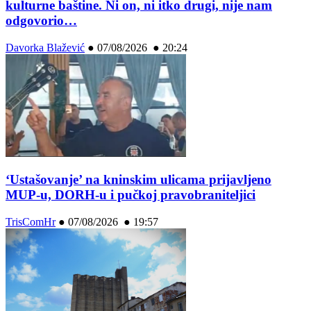
kulturne baštine. Ni on, ni itko drugi, nije nam
odgovorio…
Davorka Blažević
●
07/08/2026 ● 20:24
‘Ustašovanje’ na kninskim ulicama prijavljeno
MUP-u, DORH-u i pučkoj pravobraniteljici
TrisComHr
●
07/08/2026 ● 19:57