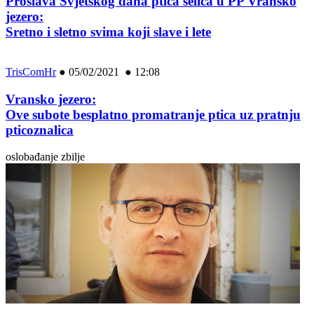
Proslava Svjetskog dana ptica selica u PP Vransko
jezero:
Sretno i sletno svima koji slave i lete
TrisComHr
●
05/02/2021 ● 12:08
Vransko jezero:
Ove subote besplatno promatranje ptica uz pratnju
pticoznalica
oslobađanje zbilje