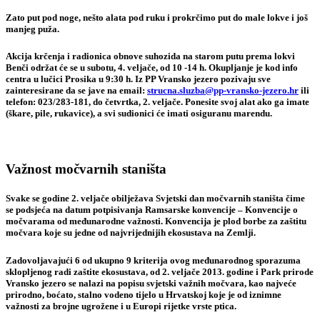
Zato put pod noge, nešto alata pod ruku i prokrčimo put do male lokve i još
manjeg puža.
Akcija krčenja i radionica obnove suhozida na starom putu prema lokvi
Benči održat će se u subotu, 4. veljače, od 10 -14 h. Okupljanje je kod info
centra u lučici Prosika u 9:30 h. Iz PP Vransko jezero pozivaju sve
zainteresirane da se jave na email:
strucna.sluzba@pp-vransko-jezero.hr
ili
telefon: 023/283-181, do četvrtka, 2. veljače. Ponesite svoj alat ako ga imate
(škare, pile, rukavice), a svi sudionici će imati osiguranu marendu.
Važnost močvarnih staništa
Svake se godine
2. veljače obilježava Svjetski dan močvarnih staništa
čime
se podsjeća na datum potpisivanja
Ramsarske konvencije
– Konvencije o
močvarama od međunarodne važnosti. Konvencija je plod borbe za zaštitu
močvara koje su jedne od najvrijednijih ekosustava na Zemlji.
Zadovoljavajući 6 od ukupno 9 kriterija ovog međunarodnog sporazuma
sklopljenog radi zaštite ekosustava, od 2. veljače 2013. godine i Park prirode
Vransko jezero se nalazi na popisu svjetski važnih močvara, kao najveće
prirodno, boćato, stalno vodeno tijelo u Hrvatskoj koje je od iznimne
važnosti za brojne ugrožene i u Europi rijetke vrste ptica.