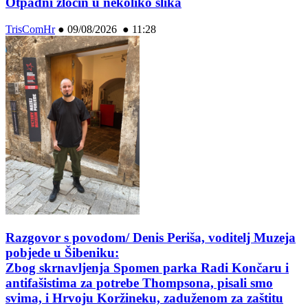
Otpadni zločin u nekoliko slika
TrisComHr
●
09/08/2026 ● 11:28
Razgovor s povodom/ Denis Periša, voditelj Muzeja
pobjede u Šibeniku:
Zbog skrnavljenja Spomen parka Radi Končaru i
antifašistima za potrebe Thompsona, pisali smo
svima, i Hrvoju Koržineku, zaduženom za zaštitu