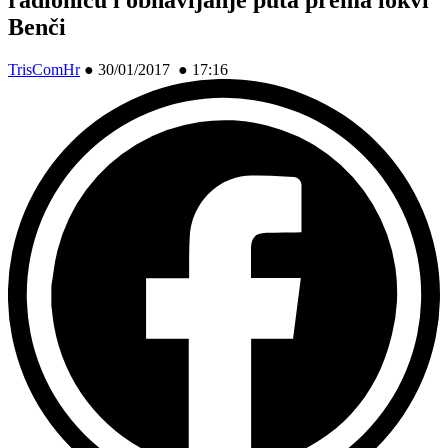
Benči
TrisComHr
●
30/01/2017 ● 17:16