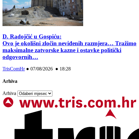
D. Radojčić u Gospiću:
Ovo je okolišni zločin neviđenih razmjera… Tražimo
maksimalne zatvorske kazne i ostavke politički
odgovornih…
TrisComHr
●
07/08/2026 ● 18:28
Arhiva
Arhiva