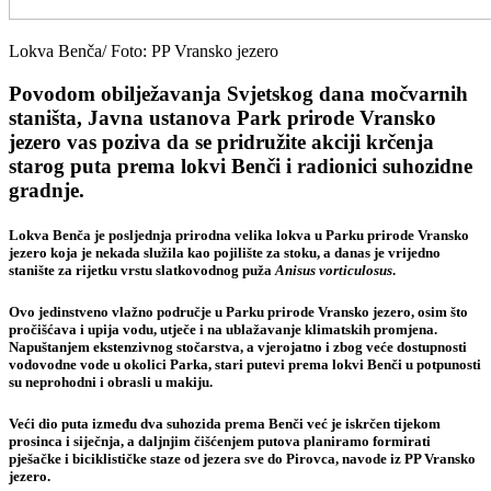
Lokva Benča/ Foto: PP Vransko jezero
Povodom obilježavanja Svjetskog dana močvarnih
staništa, Javna ustanova Park prirode Vransko
jezero vas poziva da se pridružite akciji krčenja
starog puta prema lokvi Benči i radionici suhozidne
gradnje.
Lokva Benča
je posljednja prirodna velika lokva u Parku prirode Vransko
jezero koja je nekada služila kao pojilište za stoku, a danas je
vrijedno
stanište za rijetku vrstu slatkovodnog puža
Anisus vorticulosus
.
Ovo jedinstveno vlažno područje u Parku prirode Vransko jezero, osim što
pročišćava i upija vodu, utječe i na ublažavanje klimatskih promjena.
Napuštanjem ekstenzivnog stočarstva, a vjerojatno i zbog veće dostupnosti
vodovodne vode u okolici Parka, stari putevi prema lokvi Benči u potpunosti
su neprohodni i obrasli u makiju.
Veći dio puta između dva suhozida prema Benči već je iskrčen tijekom
prosinca i siječnja, a daljnjim čišćenjem putova planiramo formirati
pješačke i biciklističke staze od jezera sve do Pirovca, navode iz PP Vransko
jezero.