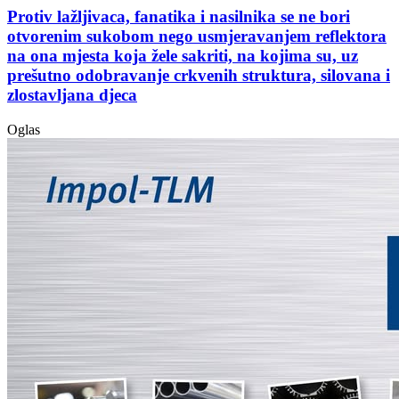
Protiv lažljivaca, fanatika i nasilnika se ne bori
otvorenim sukobom nego usmjeravanjem reflektora
na ona mjesta koja žele sakriti, na kojima su, uz
prešutno odobravanje crkvenih struktura, silovana i
zlostavljana djeca
Oglas