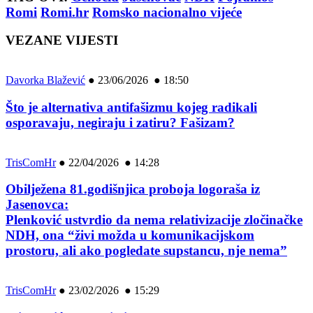
Romi
Romi.hr
Romsko nacionalno vijeće
VEZANE VIJESTI
Davorka Blažević
●
23/06/2026 ● 18:50
Što je alternativa antifašizmu kojeg radikali
osporavaju, negiraju i zatiru? Fašizam?
TrisComHr
●
22/04/2026 ● 14:28
Obilježena 81.godišnjica proboja logoraša iz
Jasenovca:
Plenković ustvrdio da nema relativizacije zločinačke
NDH, ona “živi možda u komunikacijskom
prostoru, ali ako pogledate supstancu, nje nema”
TrisComHr
●
23/02/2026 ● 15:29