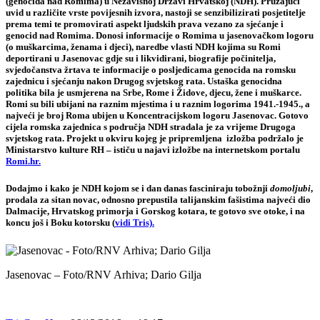
(genocida nad Romima) u Nezavisnoj Državi Hrvatskoj (NDH). Pružajući
uvid u različite vrste povijesnih izvora, nastoji se senzibilizirati posjetitelje
prema temi te promovirati aspekt ljudskih prava vezano za sjećanje i
genocid nad Romima. Donosi informacije o Romima u jasenovačkom logoru
(o muškarcima, ženama i djeci), naredbe vlasti NDH kojima su Romi
deportirani u Jasenovac gdje su i likvidirani, biografije počinitelja,
svjedočanstva žrtava te informacije o posljedicama genocida na romsku
zajednicu i sjećanju nakon Drugog svjetskog rata. Ustaška genocidna
politika bila je usmjerena na Srbe, Rome i Židove, djecu, žene i muškarce.
Romi su bili ubijani na raznim mjestima i u raznim logorima 1941.-1945., a
najveći je broj Roma ubijen u Koncentracijskom logoru Jasenovac. Gotovo
cijela romska zajednica s područja NDH stradala je za vrijeme Drugoga
svjetskog rata. Projekt u okviru kojeg je pripremljena izložba podržalo je
Ministarstvo kulture RH – ističu u najavi izložbe na internetskom portalu
Romi.hr.
Dodajmo i kako je NDH kojom se i dan danas fasciniraju tobožnji
domoljubi
,
prodala za sitan novac, odnosno prepustila talijanskim fašistima najveći dio
Dalmacije, Hrvatskog primorja i Gorskog kotara, te gotovo sve otoke, i na
koncu još i Boku kotorsku (
vidi Tris).
Jasenovac – Foto/RNV Arhiva; Dario Gilja