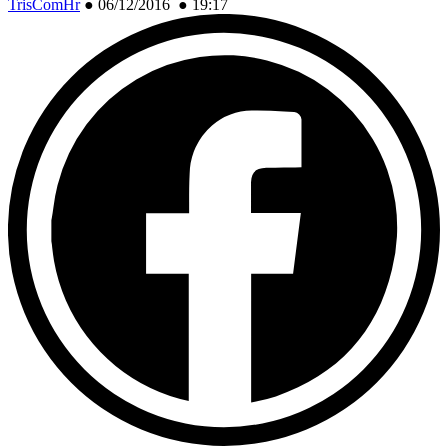
TrisComHr
●
06/12/2016 ● 19:17