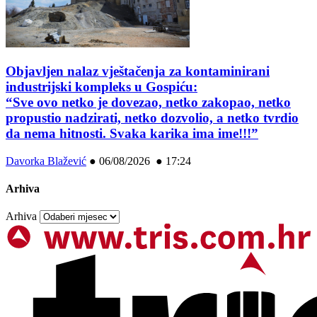
Objavljen nalaz vještačenja za kontaminirani
industrijski kompleks u Gospiću:
“Sve ovo netko je dovezao, netko zakopao, netko
propustio nadzirati, netko dozvolio, a netko tvrdio
da nema hitnosti. Svaka karika ima ime!!!”
Davorka Blažević
●
06/08/2026 ● 17:24
Arhiva
Arhiva