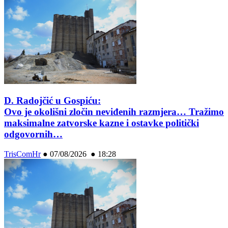
D. Radojčić u Gospiću:
Ovo je okolišni zločin neviđenih razmjera… Tražimo
maksimalne zatvorske kazne i ostavke politički
odgovornih…
TrisComHr
●
07/08/2026 ● 18:28