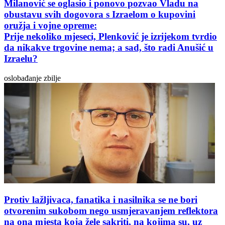
Milanović se oglasio i ponovo pozvao Vladu na
obustavu svih dogovora s Izraelom o kupovini
oružja i vojne opreme:
Prije nekoliko mjeseci, Plenković je izrijekom tvrdio
da nikakve trgovine nema; a sad, što radi Anušić u
Izraelu?
oslobađanje zbilje
Protiv lažljivaca, fanatika i nasilnika se ne bori
otvorenim sukobom nego usmjeravanjem reflektora
na ona mjesta koja žele sakriti, na kojima su, uz