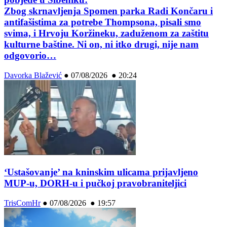
Zbog skrnavljenja Spomen parka Radi Končaru i
antifašistima za potrebe Thompsona, pisali smo
svima, i Hrvoju Koržineku, zaduženom za zaštitu
kulturne baštine. Ni on, ni itko drugi, nije nam
odgovorio…
Davorka Blažević
●
07/08/2026 ● 20:24
‘Ustašovanje’ na kninskim ulicama prijavljeno
MUP-u, DORH-u i pučkoj pravobraniteljici
TrisComHr
●
07/08/2026 ● 19:57