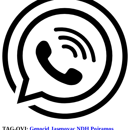
TAG-OVI:
Genocid
Jasenovac
NDH
Pojramos