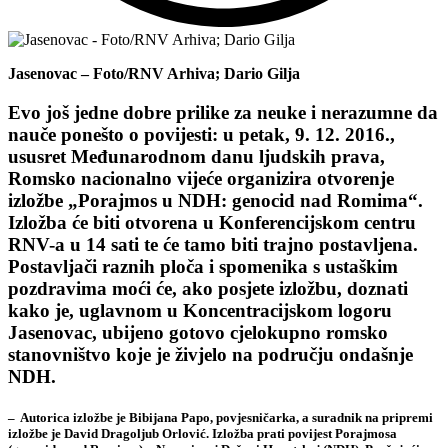
Jasenovac – Foto/RNV Arhiva; Dario Gilja
Evo još jedne dobre prilike za neuke i nerazumne da
nauče ponešto o povijesti:
u petak, 9. 12. 2016.
,
ususret Međunarodnom danu ljudskih prava,
Romsko nacionalno vijeće
organizira otvorenje
izložbe
„Porajmos u NDH: genocid nad Romima“
.
Izložba će biti otvorena u Konferencijskom centru
RNV-a u 14 sati te će tamo biti trajno postavljena.
Postavljači raznih ploča i spomenika s ustaškim
pozdravima moći će, ako posjete izložbu, doznati
kako je, uglavnom u Koncentracijskom logoru
Jasenovac, ubijeno gotovo cjelokupno romsko
stanovništvo koje je živjelo na području ondašnje
NDH.
– Autorica izložbe je
Bibijana Papo
, povjesničarka, a suradnik na pripremi
izložbe je
David Dragoljub Orlović
. Izložba prati povijest Porajmosa