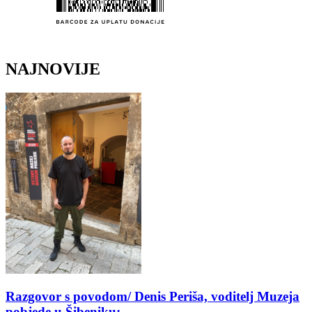
NAJNOVIJE
Razgovor s povodom/ Denis Periša, voditelj Muzeja
pobjede u Šibeniku: