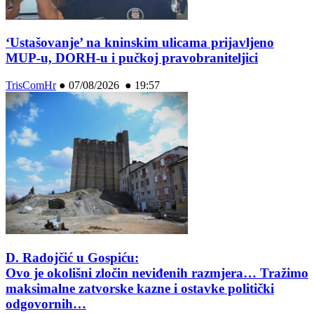
‘Ustašovanje’ na kninskim ulicama prijavljeno
MUP-u, DORH-u i pučkoj pravobraniteljici
TrisComHr
●
07/08/2026 ● 19:57
D. Radojčić u Gospiću:
Ovo je okolišni zločin neviđenih razmjera… Tražimo
maksimalne zatvorske kazne i ostavke politički
odgovornih…