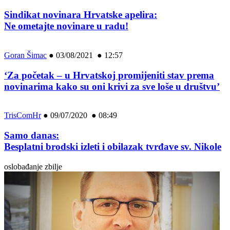
Sindikat novinara Hrvatske apelira:
Ne ometajte novinare u radu!
Goran Šimac
●
03/08/2021 ● 12:57
‘Za početak – u Hrvatskoj promijeniti stav prema
novinarima kako su oni krivi za sve loše u društvu’
TrisComHr
●
09/07/2020 ● 08:49
Samo danas:
Besplatni brodski izleti i obilazak tvrđave sv. Nikole
oslobađanje zbilje