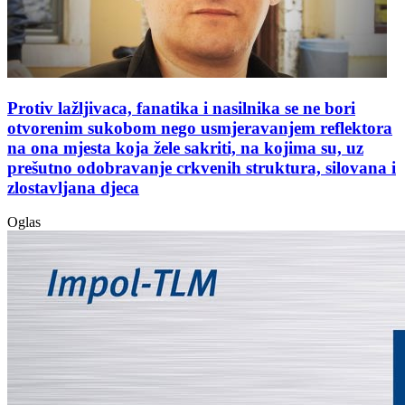
Protiv lažljivaca, fanatika i nasilnika se ne bori
otvorenim sukobom nego usmjeravanjem reflektora
na ona mjesta koja žele sakriti, na kojima su, uz
prešutno odobravanje crkvenih struktura, silovana i
zlostavljana djeca
Oglas