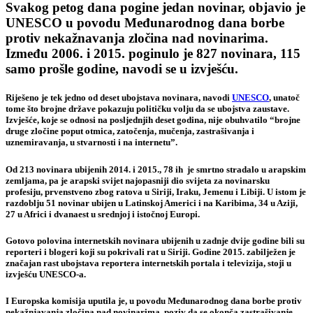
Svakog petog dana pogine jedan novinar, objavio je
UNESCO u povodu Međunarodnog dana borbe
protiv nekažnavanja zločina nad novinarima.
Između 2006. i 2015. poginulo je 827 novinara, 115
samo prošle godine, navodi se u izvješću.
Riješeno je tek jedno od deset ubojstava novinara, navodi
UNESCO
, unatoč
tome što brojne države pokazuju političku volju da se ubojstva zaustave.
Izvješće, koje se odnosi na posljednjih deset godina, nije obuhvatilo “brojne
druge zločine poput otmica, zatočenja, mučenja, zastrašivanja i
uznemiravanja, u stvarnosti i na internetu”.
Od 213 novinara ubijenih 2014. i 2015., 78 ih je smrtno stradalo u arapskim
zemljama, pa je arapski svijet najopasniji dio svijeta za novinarsku
profesiju, prvenstveno zbog ratova u Siriji, Iraku, Jemenu i Libiji. U istom je
razdoblju 51 novinar ubijen u Latinskoj Americi i na Karibima, 34 u Aziji,
27 u Africi i dvanaest u srednjoj i istočnoj Europi.
Gotovo polovina internetskih novinara ubijenih u zadnje dvije godine bili su
reporteri i blogeri koji su pokrivali rat u Siriji. Godine 2015. zabilježen je
značajan rast ubojstava reportera internetskih portala i televizija, stoji u
izvješću UNESCO-a.
I Europska komisija uputila je, u povodu Međunarodnog dana borbe protiv
nekažnjavanja zločina nad novinarima ,poziv da se okonča zastrašivanje,