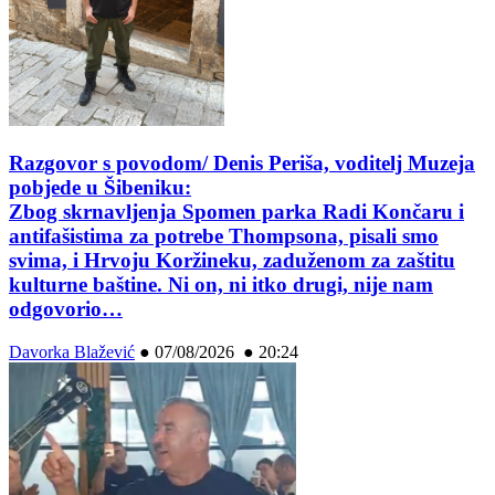
Razgovor s povodom/ Denis Periša, voditelj Muzeja
pobjede u Šibeniku:
Zbog skrnavljenja Spomen parka Radi Končaru i
antifašistima za potrebe Thompsona, pisali smo
svima, i Hrvoju Koržineku, zaduženom za zaštitu
kulturne baštine. Ni on, ni itko drugi, nije nam
odgovorio…
Davorka Blažević
●
07/08/2026 ● 20:24