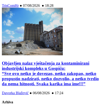
TrisComHr
●
07/08/2026 ● 18:28
Objavljen nalaz vještačenja za kontaminirani
industrijski kompleks u Gospiću:
“Sve ovo netko je dovezao, netko zakopao, netko
propustio nadzirati, netko dozvolio, a netko tvrdio
da nema hitnosti. Svaka karika ima ime!!!”
Davorka Blažević
●
06/08/2026 ● 17:24
Arhiva