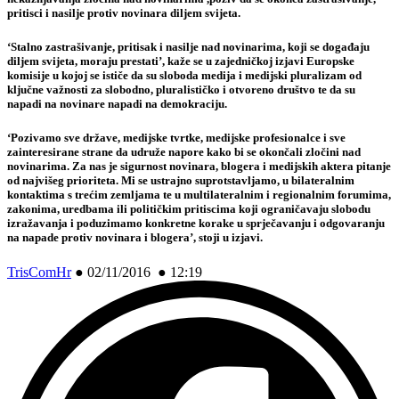
pritisci i nasilje protiv novinara diljem svijeta.
‘Stalno
zastrašivanje, pritisak i nasilje nad novinarima
, koji se događaju
diljem svijeta, moraju prestati’, kaže se u zajedničkoj izjavi Europske
komisije u kojoj se ističe da su
sloboda medija i medijski pluralizam od
ključne važnosti za slobodno, pluralističko i otvoreno društvo
te da su
napadi na novinare napadi na demokraciju
.
‘Pozivamo sve države, medijske tvrtke, medijske profesionalce i sve
zainteresirane strane da udruže napore kako bi se okončali zločini nad
novinarima. Za nas je sigurnost novinara, blogera i medijskih aktera pitanje
od najvišeg prioriteta. Mi se ustrajno suprotstavljamo, u bilateralnim
kontaktima s trećim zemljama te u multilateralnim i regionalnim forumima,
zakonima, uredbama ili političkim pritiscima koji ograničavaju slobodu
izražavanja i poduzimamo konkretne korake u sprječavanju i odgovaranju
na napade protiv novinara i blogera’, stoji u izjavi.
TrisComHr
●
02/11/2016 ● 12:19