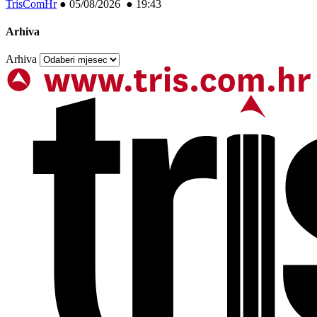
TrisComHr
●
05/08/2026 ● 19:43
Arhiva
Arhiva