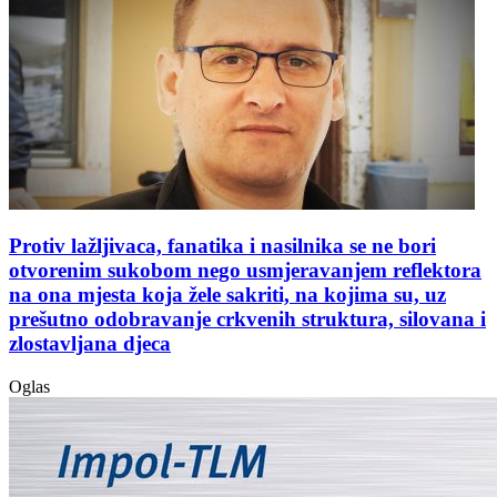
Protiv lažljivaca, fanatika i nasilnika se ne bori
otvorenim sukobom nego usmjeravanjem reflektora
na ona mjesta koja žele sakriti, na kojima su, uz
prešutno odobravanje crkvenih struktura, silovana i
zlostavljana djeca
Oglas