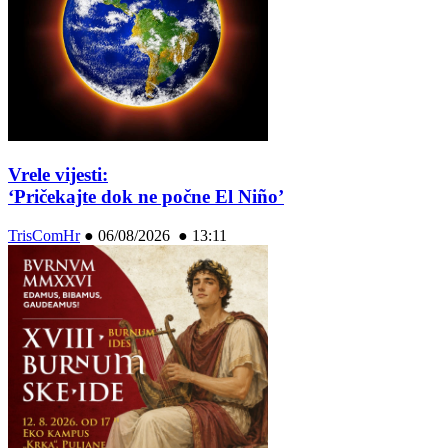
Vrele vijesti:
‘Pričekajte dok ne počne El Niño’
TrisComHr
●
06/08/2026 ● 13:11