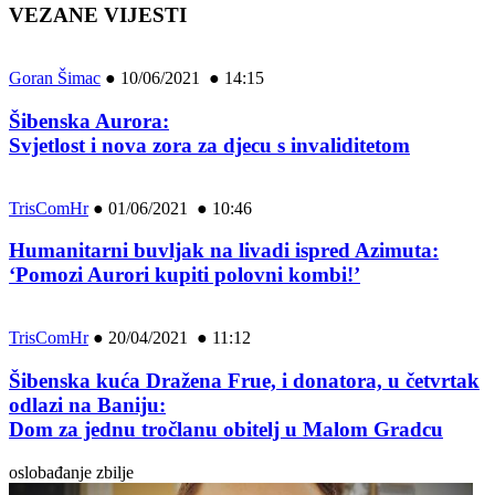
VEZANE VIJESTI
Goran Šimac
●
10/06/2021 ● 14:15
Šibenska Aurora:
Svjetlost i nova zora za djecu s invaliditetom
TrisComHr
●
01/06/2021 ● 10:46
Humanitarni buvljak na livadi ispred Azimuta:
‘Pomozi Aurori kupiti polovni kombi!’
TrisComHr
●
20/04/2021 ● 11:12
Šibenska kuća Dražena Frue, i donatora, u četvrtak
odlazi na Baniju:
Dom za jednu tročlanu obitelj u Malom Gradcu
oslobađanje zbilje