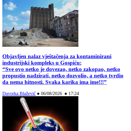
Objavljen nalaz vještačenja za kontaminirani
industrijski kompleks u Gospiću:
“Sve ovo netko je dovezao, netko zakopao, netko
propustio nadzirati, netko dozvolio, a netko tvrdio
da nema hitnosti. Svaka karika ima ime!!!”
Davorka Blažević
●
06/08/2026 ● 17:24