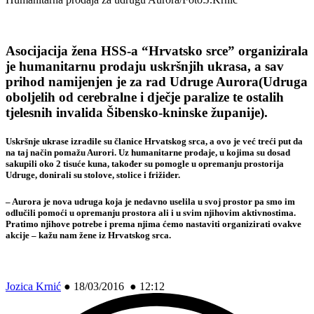
Asocijacija žena HSS-a “Hrvatsko srce” organizirala
je humanitarnu prodaju uskršnjih ukrasa, a sav
prihod namijenjen je za rad Udruge Aurora(Udruga
oboljelih od cerebralne i dječje paralize te ostalih
tjelesnih invalida Šibensko-kninske županije).
Uskršnje ukrase izradile su članice Hrvatskog srca, a ovo je već treći put da
na taj način pomažu Aurori. Uz humanitarne prodaje, u kojima su dosad
sakupili oko 2 tisuće kuna, također su pomogle u opremanju prostorija
Udruge, donirali su stolove, stolice i frižider.
– Aurora je nova udruga koja je nedavno uselila u svoj prostor pa smo im
odlučili pomoći u opremanju prostora ali i u svim njihovim aktivnostima.
Pratimo njihove potrebe i prema njima ćemo nastaviti organizirati ovakve
akcije – kažu nam žene iz Hrvatskog srca.
Jozica Krnić
●
18/03/2016 ● 12:12