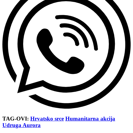
TAG-OVI:
Hrvatsko srce
Humanitarna akcija
Udruga Aurora