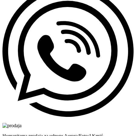
Humanitarna prodaja za udrugu Aurora/Foto:J.Krnić