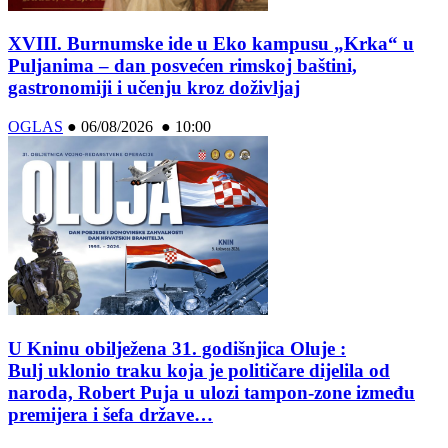
XVIII. Burnumske ide u Eko kampusu „Krka“ u
Puljanima – dan posvećen rimskoj baštini,
gastronomiji i učenju kroz doživljaj
OGLAS
●
06/08/2026 ● 10:00
U Kninu obilježena 31. godišnjica Oluje :
Bulj uklonio traku koja je političare dijelila od
naroda, Robert Puja u ulozi tampon-zone između
premijera i šefa države…