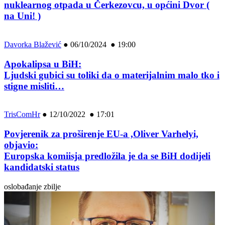
nuklearnog otpada u Čerkezovcu, u općini Dvor (
na Uni! )
Davorka Blažević
●
06/10/2024 ● 19:00
Apokalipsa u BiH:
Ljudski gubici su toliki da o materijalnim malo tko i
stigne misliti…
TrisComHr
●
12/10/2022 ● 17:01
Povjerenik za proširenje EU-a ,Oliver Varhelyi,
objavio:
Europska komiisja predložila je da se BiH dodijeli
kandidatski status
oslobađanje zbilje