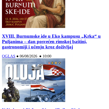
XVIII. Burnumske ide u Eko kampusu „Krka“ u
Puljanima – dan posvećen rimskoj baštini,
gastronomiji i učenju kroz doživljaj
OGLAS
●
06/08/2026 ● 10:00