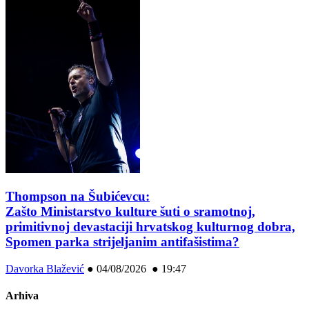
Thompson na Šubićevcu:
Zašto Ministarstvo kulture šuti o sramotnoj,
primitivnoj devastaciji hrvatskog kulturnog dobra,
Spomen parka strijeljanim antifašistima?
Davorka Blažević
●
04/08/2026 ● 19:47
Arhiva