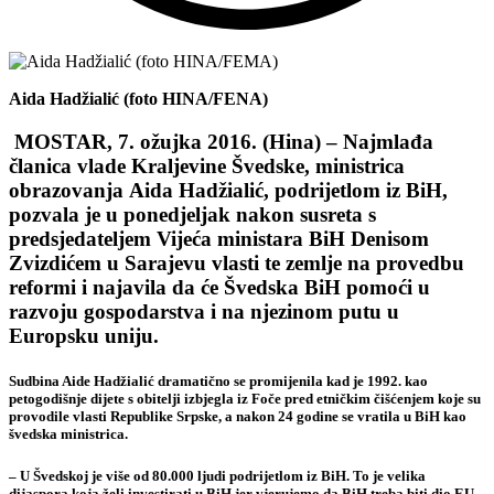
Aida Hadžialić (foto HINA/FENA)
MOSTAR, 7. ožujka 2016. (Hina) – Najmlađa
članica vlade Kraljevine Švedske, ministrica
obrazovanja Aida Hadžialić, podrijetlom iz BiH,
pozvala je u ponedjeljak nakon susreta s
predsjedateljem Vijeća ministara BiH Denisom
Zvizdićem u Sarajevu vlasti te zemlje na provedbu
reformi i najavila da će Švedska BiH pomoći u
razvoju gospodarstva i na njezinom putu u
Europsku uniju.
Sudbina Aide Hadžialić dramatično se promijenila kad je 1992. kao
petogodišnje dijete s obitelji izbjegla iz Foče pred etničkim čišćenjem koje su
provodile vlasti Republike Srpske, a nakon 24 godine se vratila u BiH kao
švedska ministrica.
– U Švedskoj je više od 80.000 ljudi podrijetlom iz BiH. To je velika
dijaspora koja želi investirati u BiH jer vjerujemo da BiH treba biti dio EU.