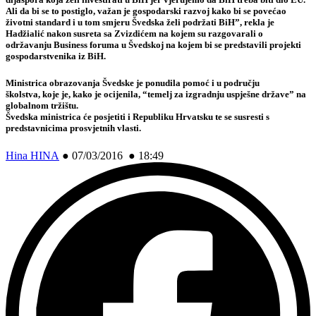
Ali da bi se to postiglo, važan je gospodarski razvoj kako bi se povećao
životni standard i u tom smjeru Švedska želi podržati BiH”, rekla je
Hadžialić nakon susreta sa Zvizdićem na kojem su razgovarali o
održavanju Business foruma u Švedskoj na kojem bi se predstavili projekti
gospodarstvenika iz BiH.
Ministrica obrazovanja Švedske je ponudila pomoć i u području
školstva, koje je, kako je ocijenila, “temelj za izgradnju uspješne države” na
globalnom tržištu.
Švedska ministrica će posjetiti i Republiku Hrvatsku te se susresti s
predstavnicima prosvjetnih vlasti.
Hina HINA
●
07/03/2016 ● 18:49