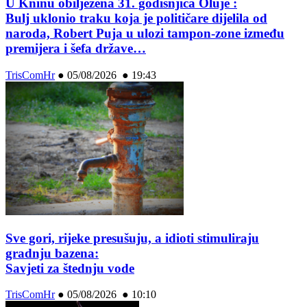
U Kninu obilježena 31. godišnjica Oluje :
Bulj uklonio traku koja je političare dijelila od
naroda, Robert Puja u ulozi tampon-zone između
premijera i šefa države…
TrisComHr
●
05/08/2026 ● 19:43
Sve gori, rijeke presušuju, a idioti stimuliraju
gradnju bazena:
Savjeti za štednju vode
TrisComHr
●
05/08/2026 ● 10:10