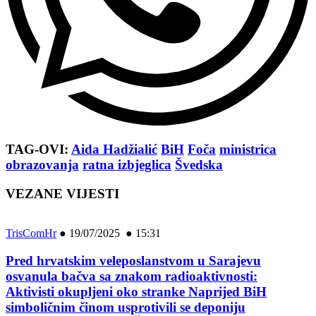
TAG-OVI:
Aida Hadžialić
BiH
Foča
ministrica
obrazovanja
ratna izbjeglica
Švedska
VEZANE VIJESTI
TrisComHr
●
19/07/2025 ● 15:31
Pred hrvatskim veleposlanstvom u Sarajevu
osvanula bačva sa znakom radioaktivnosti:
Aktivisti okupljeni oko stranke Naprijed BiH
simboličnim činom usprotivili se deponiju