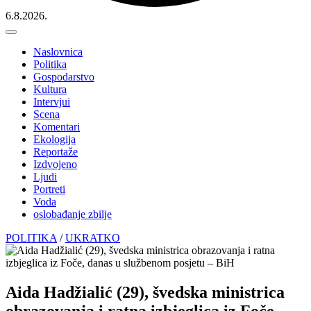
6.8.2026.
Naslovnica
Politika
Gospodarstvo
Kultura
Intervjui
Scena
Komentari
Ekologija
Reportaže
Izdvojeno
Ljudi
Portreti
Voda
oslobađanje zbilje
POLITIKA
/
UKRATKO
Aida Hadžialić (29), švedska ministrica
obrazovanja i ratna izbjeglica iz Foče,