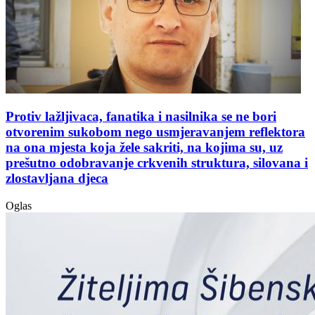
Protiv lažljivaca, fanatika i nasilnika se ne bori
otvorenim sukobom nego usmjeravanjem reflektora
na ona mjesta koja žele sakriti, na kojima su, uz
prešutno odobravanje crkvenih struktura, silovana i
zlostavljana djeca
Oglas