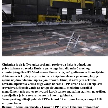
Činjenica je da je Tvornica prešanih proizvoda koja je odnedavno
privatizirana od tvrtke
Euris
, a prije toga kao dio nekoć moćnog
aluminijskog diva-TLM od strane
Konzorcija
, već godinama u financijskim
dubiozama iz kojih je nije uspio izvući nijedan vlasnik pa ni onaj koji je
njome najduže vladao i upravljao-država. Istina, država je u nekoliko
navrata otpisivala velika dugovanja ne samo TPP-u već TLM-u u cijelosti
sravnjavajući poslovanje na tzv. poslovnu nulu, međutim tvornički
menadžment nije uspjevao hvatati korak sa novonastalim stanjem na tržištu,
a posljedica je bila stvaranje novih i novih gubitaka.
Samo prošlogodišnji gubitak TPP-a iznosi 55 milijuna kuna, a ukupni 110
milijuna kuna.
Branimir Lepur, predsjednik Uprave TPP-a
ističe kako nije sretan zbog