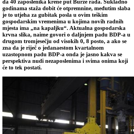
da 40 zaposlenika krene put Burze rada. Sukladno
godinama staža dobit će otpremnine, međutim slaba
je to utjeha za gubitak posla u ovim teškim
gospodarskim vremenima u kojima novih radnih
mjesta ima „na kapaljku“. Aktualna gospodarska
krvna slika, naime govori o daljnjem padu BDP-a u
drugom tromjesečju od visokih 0, 8 posto, a ako se
zna da je riječ o jedanaestom kvartalnom
uzastopnom padu BDP-a onda je jasno kakva se
perspektiva nudi nezaposlenima i svima onima koji
će to tek postati.