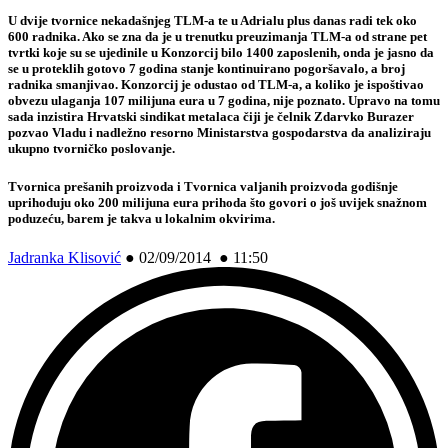
U dvije tvornice nekadašnjeg TLM-a te u Adrialu plus danas radi tek oko
600 radnika. Ako se zna da je u trenutku preuzimanja TLM-a od strane pet
tvrtki koje su se ujedinile u Konzorcij bilo 1400 zaposlenih, onda je jasno da
se u proteklih gotovo 7 godina stanje kontinuirano pogoršavalo, a broj
radnika smanjivao. Konzorcij je odustao od TLM-a, a koliko je ispoštivao
obvezu ulaganja 107 milijuna eura u 7 godina, nije poznato. Upravo na tomu
sada inzistira Hrvatski sindikat metalaca čiji je čelnik
Zdarvko Burazer
pozvao Vladu i nadležno resorno Ministarstva gospodarstva da analiziraju
ukupno tvorničko poslovanje.
Tvornica prešanih proizvoda i Tvornica valjanih proizvoda godišnje
uprihoduju oko 200 milijuna eura prihoda što govori o još uvijek snažnom
poduzeću, barem je takva u lokalnim okvirima.
Jadranka Klisović
●
02/09/2014 ● 11:50