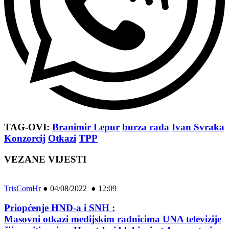
TAG-OVI:
Branimir Lepur
burza rada
Ivan Svraka
Konzorcij
Otkazi
TPP
VEZANE VIJESTI
TrisComHr
●
04/08/2022 ● 12:09
Priopćenje HND-a i SNH :
Masovni otkazi medijskim radnicima UNA televizije