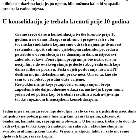
odluke o otkazima koja je, po njemu, bila nužnost kako bi se spasila
preostala radna mjesta.
U konsolidaciju je trebalo krenuti prije 10 godina
-Kamo sreće da se u konsolidaciju tvrtke krenulo prije 10
godina, a ne danas. Razgovarali smo i pregovarali s oba
tvornička sindikata s kojima smo održali najmanje dvanaest
sastanaka, ispoštivali smo cjelokupnu zakonsku proceduru
potrebitu u ovom slučaju i sa današnjim danom istječu svi
zakonski rokovi. Ponavljam, program je bio nužnost, a ne
nečiji hir, a do ovakvog stanja je došlo i zbog rada onih koje
danas nitko ne proziva. Teški uvjeti poslovanja nisu u TPP
došli sa mojim dolaskom niti preko noći. Oni su tu, kao što
sam to već rekao, prisutni duže vrijeme.
Restrukturiranje koje je započelo smanjivanjem broja
zaposlenih ide dalje, odnosno otkazi su, nastavlja Lepur, samo
jedan od od poteza koji bi trebali rezultirati ozdravljivanju
tvrtke i njezinom financijskom konsolidacijom.
Jedna mjera sama za sebe nije dovoljna i zato će već u sljedećih mjesec dana
uslijediti više poteza prema financijskim transakcijama, izloženosti
bankama, kamatama, reprogramu obveza… U konačnici, trebalo bi doći do
ozdravljenja tvrtke kojoj trenutačno na ruku ide i aktualno stanje na
svjetskom aluminijskom tržištu. Vrijeme je ključni faktor i zato moramo
djelovati brzo, reći će Lepur.