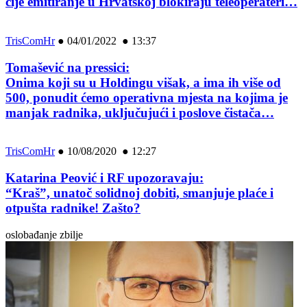
čije emitiranje u Hrvatskoj blokiraju teleoperateri…
TrisComHr
●
04/01/2022 ● 13:37
Tomašević na pressici:
Onima koji su u Holdingu višak, a ima ih više od
500, ponudit ćemo operativna mjesta na kojima je
manjak radnika, uključujući i poslove čistača…
TrisComHr
●
10/08/2020 ● 12:27
Katarina Peović i RF upozoravaju:
“Kraš”, unatoč solidnoj dobiti, smanjuje plaće i
otpušta radnike! Zašto?
oslobađanje zbilje