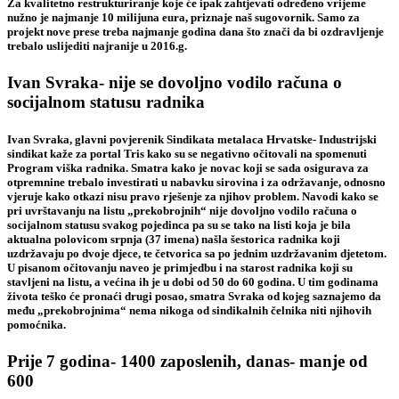
Za kvalitetno restrukturiranje koje će ipak zahtjevati određeno vrijeme
nužno je najmanje 10 milijuna eura, priznaje naš sugovornik. Samo za
projekt nove prese treba najmanje godina dana što znači da bi ozdravljenje
trebalo uslijediti najranije u 2016.g.
Ivan Svraka- nije se dovoljno vodilo računa o
socijalnom statusu radnika
Ivan Svraka, glavni povjerenik Sindikata metalaca Hrvatske- Industrijski
sindikat
kaže za portal Tris kako su se negativno očitovali na spomenuti
Program viška radnika. Smatra kako je novac koji se sada osigurava za
otpremnine trebalo investirati u nabavku sirovina i za održavanje, odnosno
vjeruje kako otkazi nisu pravo rješenje za njihov problem. Navodi kako se
pri uvrštavanju na listu „prekobrojnih“ nije dovoljno vodilo računa o
socijalnom statusu svakog pojedinca pa su se tako na listi koja je bila
aktualna polovicom srpnja (37 imena) našla šestorica radnika koji
uzdržavaju po dvoje djece, te četvorica sa po jednim uzdržavanim djetetom.
U pisanom očitovanju naveo je primjedbu i na starost radnika koji su
stavljeni na listu, a većina ih je u dobi od 50 do 60 godina. U tim godinama
života teško će pronaći drugi posao, smatra Svraka od kojeg saznajemo da
među „prekobrojnima“ nema nikoga od sindikalnih čelnika niti njihovih
pomoćnika.
Prije 7 godina- 1400 zaposlenih, danas- manje od
600