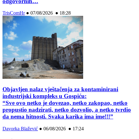
odgovornih…
TrisComHr
●
07/08/2026 ● 18:28
Objavljen nalaz vještačenja za kontaminirani
industrijski kompleks u Gospiću:
“Sve ovo netko je dovezao, netko zakopao, netko
propustio nadzirati, netko dozvolio, a netko tvrdio
da nema hitnosti. Svaka karika ima ime!!!”
Davorka Blažević
●
06/08/2026 ● 17:24