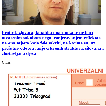
Protiv lažljivaca, fanatika i nasilnika se ne bori
otvorenim sukobom nego usmjeravanjem reflektora
na ona mjesta koja žele sakriti, na kojima su, uz
prešutno odobravanje crkvenih struktura, silovana i
zlostavljana djeca
Oglas