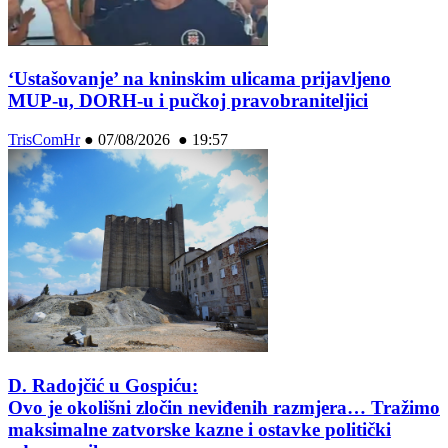
‘Ustašovanje’ na kninskim ulicama prijavljeno
MUP-u, DORH-u i pučkoj pravobraniteljici
TrisComHr
●
07/08/2026 ● 19:57
D. Radojčić u Gospiću:
Ovo je okolišni zločin neviđenih razmjera… Tražimo
maksimalne zatvorske kazne i ostavke politički