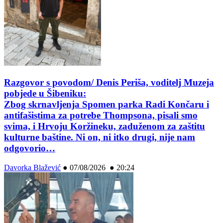
Razgovor s povodom/ Denis Periša, voditelj Muzeja
pobjede u Šibeniku:
Zbog skrnavljenja Spomen parka Radi Končaru i
antifašistima za potrebe Thompsona, pisali smo
svima, i Hrvoju Koržineku, zaduženom za zaštitu
kulturne baštine. Ni on, ni itko drugi, nije nam
odgovorio…
Davorka Blažević
●
07/08/2026 ● 20:24