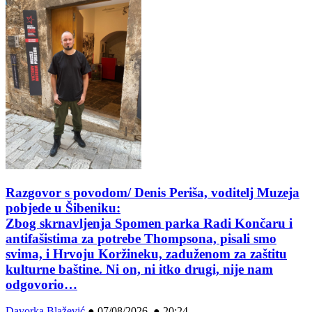
Razgovor s povodom/ Denis Periša, voditelj Muzeja
pobjede u Šibeniku:
Zbog skrnavljenja Spomen parka Radi Končaru i
antifašistima za potrebe Thompsona, pisali smo
svima, i Hrvoju Koržineku, zaduženom za zaštitu
kulturne baštine. Ni on, ni itko drugi, nije nam
odgovorio…
Davorka Blažević
●
07/08/2026 ● 20:24