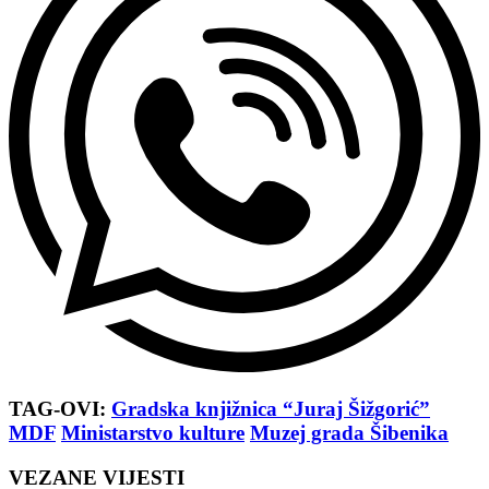
TAG-OVI:
Gradska knjižnica “Juraj Šižgorić”
MDF
Ministarstvo kulture
Muzej grada Šibenika
VEZANE VIJESTI