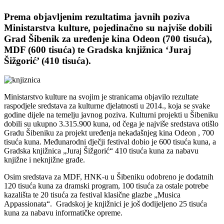
Prema objavljenim rezultatima javnih poziva
Ministarstva kulture, pojedinačno su najviše dobili
Grad Šibenik za uređenje kina Odeon (700 tisuća),
MDF (600 tisuća) te Gradska knjižnica ‘Juraj
Šižgorić’ (410 tisuća).
Ministarstvo kulture na svojim je stranicama objavilo rezultate
raspodjele sredstava za kulturne djelatnosti u 2014., koja se svake
godine dijele na temelju javnog poziva. Kulturni projekti u Šibeniku
dobili su ukupno 3.315.900 kuna, od čega je najviše sredstava otišlo
Gradu Šibeniku za projekt uređenja nekadašnjeg kina Odeon , 700
tisuća kuna. Međunarodni dječji festival dobio je 600 tisuća kuna, a
Gradska knjižnica „Juraj Šižgorić“ 410 tisuća kuna za nabavu
knjižne i neknjižne građe.
Osim sredstava za MDF, HNK-u u Šibeniku odobreno je dodatnih
120 tisuća kuna za dramski program, 100 tisuća za ostale potrebe
kazališta te 20 tisuća za festival klasične glazbe „Musica
Appassionata“. Gradskoj je knjižnici je još dodijeljeno 25 tisuća
kuna za nabavu informatičke opreme.