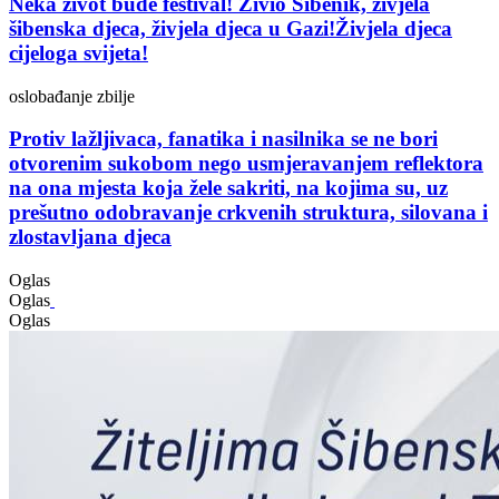
Neka život bude festival! Živio Šibenik, živjela
šibenska djeca, živjela djeca u Gazi!Živjela djeca
cijeloga svijeta!
oslobađanje zbilje
Protiv lažljivaca, fanatika i nasilnika se ne bori
otvorenim sukobom nego usmjeravanjem reflektora
na ona mjesta koja žele sakriti, na kojima su, uz
prešutno odobravanje crkvenih struktura, silovana i
zlostavljana djeca
Oglas
Oglas
Oglas