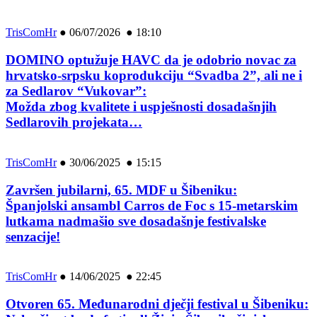
TrisComHr
●
06/07/2026 ● 18:10
DOMINO optužuje HAVC da je odobrio novac za
hrvatsko-srpsku koprodukciju “Svadba 2”, ali ne i
za Sedlarov “Vukovar”:
Možda zbog kvalitete i uspješnosti dosadašnjih
Sedlarovih projekata…
TrisComHr
●
30/06/2025 ● 15:15
Završen jubilarni, 65. MDF u Šibeniku:
Španjolski ansambl Carros de Foc s 15-metarskim
lutkama nadmašio sve dosadašnje festivalske
senzacije!
TrisComHr
●
14/06/2025 ● 22:45
Otvoren 65. Međunarodni dječji festival u Šibeniku: