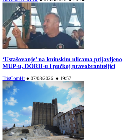
‘Ustašovanje’ na kninskim ulicama prijavljeno
MUP-u, DORH-u i pučkoj pravobraniteljici
TrisComHr
●
07/08/2026 ● 19:57