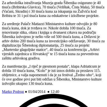
Za arheološka istraživanja Muzeja grada Šibenika osigurano je 40
tisuća (Bribirska Glavica), 70 tisuća (Velištak, Čista Mala), 50 tisuća
(Vaćani, Skradin) i 30 tisuća kuna za iskapanja na Žažviću kod
Bribira te 31 i pol tisuća kuna za edukativne i izložbene projekte.
Za uređenje Palače Matiazzi Ministarstvo kulture odvojilo je 80
tisuća kuna, dok je tvrđava sv. Nikole dobila 100 tisuća. Za
renoviranje slika, oltara i knjiga u dvanaest crkava na području
Šibenika izdvojeno je nešto više od 500 tisuća kuna, a Državni je
arhiv dobio 200 tisuća kuna za investicijsko održavanje, 30 tisuća za
digitalizaciju Šibenskog diplomatarija, 25 tisuća za projekt
„Murterske glagoljske matice“, 40 tisuća za konferenciju „Arhivi
vjerskih zajednica u Hrvatskoj“ te 15 tisuća kuna za preventivnu
zaštitu arhivskog gradiva.
Za manifestaciju „I riječ je pjesmom postala“, klapa Adriaticum je
dobila 10 tisuća kuna, “Kolo” je isti iznos dobilo za proslavu 115.
obljetnice, a valja napomenuti i da je za festival „Žedno uho“, koji
će ove godine prvi put biti održan u Šibeniku, Ministarstvo kulture
izdvojilo ukupno 130 tisuća kuna.
Marko Podrug
●
01/04/2014 ● 12:40