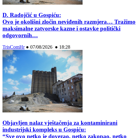
D. Radojčić u Gospiću:
Ovo je okolišni zločin neviđenih razmjera… Tražimo
maksimalne zatvorske kazne i ostavke politički
odgovornih…
TrisComHr
●
07/08/2026 ● 18:28
Objavljen nalaz vještačenja za kontaminirani
industrijski kompleks u Gospiću:
“Sve ovo netko je dovezao, netko zakopao, netko