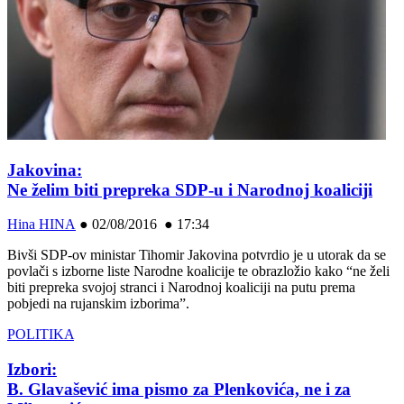
Jakovina:
Ne želim biti prepreka SDP-u i Narodnoj koaliciji
Hina HINA
●
02/08/2016 ● 17:34
Bivši SDP-ov ministar Tihomir Jakovina potvrdio je u utorak da se
povlači s izborne liste Narodne koalicije te obrazložio kako “ne želi
biti prepreka svojoj stranci i Narodnoj koaliciji na putu prema
pobjedi na rujanskim izborima”.
POLITIKA
Izbori:
B. Glavašević ima pismo za Plenkovića, ne i za