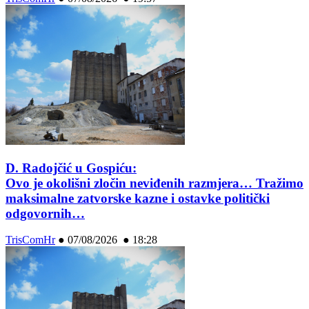
D. Radojčić u Gospiću:
Ovo je okolišni zločin neviđenih razmjera… Tražimo
maksimalne zatvorske kazne i ostavke politički
odgovornih…
TrisComHr
●
07/08/2026 ● 18:28