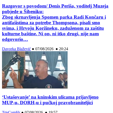
Razgovor s povodom/ Denis Periša, voditelj Muzeja
pobjede u Šibeniku:
Zbog skrnavljenja Spomen parka Radi Končaru i
antifašistima za potrebe Thompsona, pisali smo
svima, i Hrvoju Koržineku, zaduženom za zaštitu
kulturne baštine. Ni on, ni itko drugi, nije nam
odgovorio…
Davorka Blažević
●
07/08/2026 ● 20:24
‘Ustašovanje’ na kninskim ulicama prijavljeno
MUP-u, DORH-u i pučkoj pravobraniteljici
TrisComHr
●
07/08/2026 ● 19:57