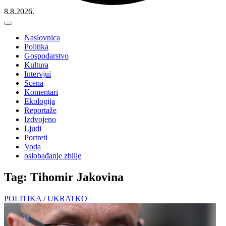
8.8.2026.
Naslovnica
Politika
Gospodarstvo
Kultura
Intervjui
Scena
Komentari
Ekologija
Reportaže
Izdvojeno
Ljudi
Portreti
Voda
oslobađanje zbilje
Tag: Tihomir Jakovina
POLITIKA
/
UKRATKO