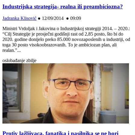
Industrijska strategija- realna ili preambiciozna?
Jadranka Klisović
●
12/09/2014 ● 09:09
Ministri Vrdoljak i Jakovina o Industrijskoj strategiji 2014. – 2020.:
“Cilj Strategije je prosječni godišnji rast od 2,85 posto, što bi do
2020. godine donijelo preko 85.000 novozaposlenih u industriji, od
toga 30 posto visokoobrazovanih. To je ambiciozan plan, ali
realan.”...
oslobađanje zbilje
Protiv lažljivaca, fanatika i nasilnika se ne bori