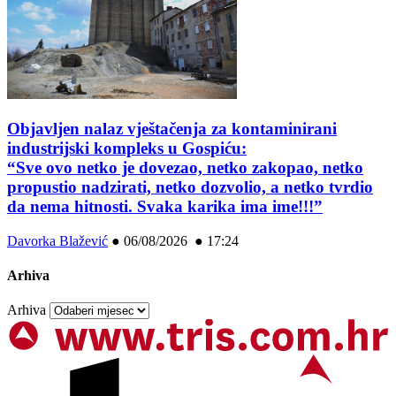
Objavljen nalaz vještačenja za kontaminirani
industrijski kompleks u Gospiću:
“Sve ovo netko je dovezao, netko zakopao, netko
propustio nadzirati, netko dozvolio, a netko tvrdio
da nema hitnosti. Svaka karika ima ime!!!”
Davorka Blažević
●
06/08/2026 ● 17:24
Arhiva
Arhiva