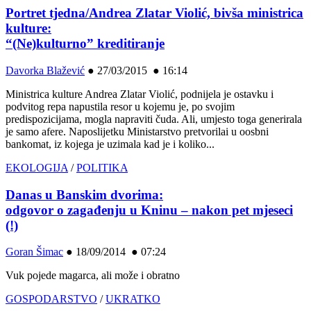
Portret tjedna/Andrea Zlatar Violić, bivša ministrica
kulture:
“(Ne)kulturno” kreditiranje
Davorka Blažević
●
27/03/2015 ● 16:14
Ministrica kulture Andrea Zlatar Violić, podnijela je ostavku i
podvitog repa napustila resor u kojemu je, po svojim
predispozicijama, mogla napraviti čuda. Ali, umjesto toga generirala
je samo afere. Naposlijetku Ministarstvo pretvorilai u oosbni
bankomat, iz kojega je uzimala kad je i koliko...
EKOLOGIJA
/
POLITIKA
Danas u Banskim dvorima:
odgovor o zagađenju u Kninu – nakon pet mjeseci
(!)
Goran Šimac
●
18/09/2014 ● 07:24
Vuk pojede magarca, ali može i obratno
GOSPODARSTVO
/
UKRATKO