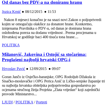
Od danas bez PDV-a na doniranu hranu
Jozica Krnić
●
08/12/2015 ● 11:53
Nakon 8 mjeseci konačno je na snazi novi Zakon o poljoprivredi
kojim se omogućuju olakšice za donatore hrane. Konkretno,
izmjenama Pravilnika o PDV-u, od danas je donirana hrana
oslobođena poreza na dodanu vrijednost . Prema procjenama u
Hrvatskoj se godišnje baci 400 tisuća tona hrane....
POLITIKA
Milanović, Jakovina i Ostojić sa stočarima:
Proglašeni najbolji hrvatski OPG-i
Hrvoslav Pavić
●
12/09/2015 ● 09:07
Goran Jančo iz Osječko-baranjske, OPG Rodoljub Džakula iz
Sisačko-moslavačke i OPG Perica Anić iz Ličko-senjske županije tri
su najbolja hrvatska obiteljska poljoprivredna gospodarstva po
ocjenama stručnog žirija Projekta „Zlata vrijedan“ koji zajednički
provode Ministarstvo...
LJUDI
/
POLITIKA
/
Portreti