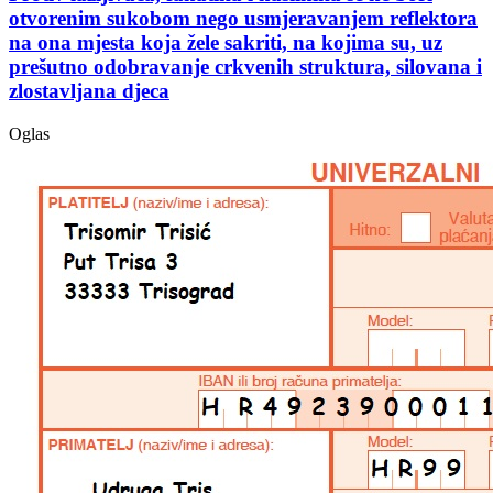
otvorenim sukobom nego usmjeravanjem reflektora
na ona mjesta koja žele sakriti, na kojima su, uz
prešutno odobravanje crkvenih struktura, silovana i
zlostavljana djeca
Oglas