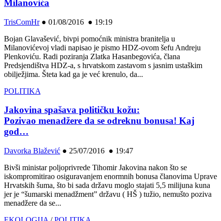
Milanovića
TrisComHr
●
01/08/2016 ● 19:19
Bojan Glavašević, bivpi pomoćnik ministra branitelja u
Milanovićevoj vladi napisao je pismo HDZ-ovom šefu Andreju
Plenkoviću. Radi poziranja Zlatka Hasanbegovića, člana
Predsjendištva HDZ-a, s hrvatskom zastavom s jasnim ustaškim
obilježjima. Šteta kad ga je već krenulo, da...
POLITIKA
Jakovina spašava političku kožu:
Pozivao menadžere da se odreknu bonusa! Kaj
god…
Davorka Blažević
●
25/07/2016 ● 19:47
Bivši ministar poljoprivrede Tihomir Jakovina nakon što se
iskompromitirao osiguravanjem enormnih bonusa članovima Uprave
Hrvatskih šuma, što bi sada državu moglo stajati 5,5 milijuna kuna
jer je “šumarski menadžment” državu ( HŠ ) tužio, nemušto poziva
menadžere da se...
EKOLOGIJA
/
POLITIKA