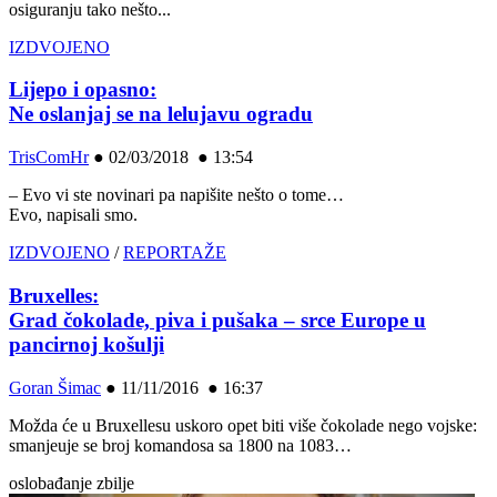
osiguranju tako nešto...
IZDVOJENO
Lijepo i opasno:
Ne oslanjaj se na lelujavu ogradu
TrisComHr
●
02/03/2018 ● 13:54
– Evo vi ste novinari pa napišite nešto o tome…
Evo, napisali smo.
IZDVOJENO
/
REPORTAŽE
Bruxelles:
Grad čokolade, piva i pušaka – srce Europe u
pancirnoj košulji
Goran Šimac
●
11/11/2016 ● 16:37
Možda će u Bruxellesu uskoro opet biti više čokolade nego vojske:
smanjeuje se broj komandosa sa 1800 na 1083…
oslobađanje zbilje