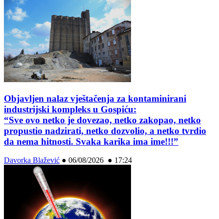
Objavljen nalaz vještačenja za kontaminirani
industrijski kompleks u Gospiću:
“Sve ovo netko je dovezao, netko zakopao, netko
propustio nadzirati, netko dozvolio, a netko tvrdio
da nema hitnosti. Svaka karika ima ime!!!”
Davorka Blažević
●
06/08/2026 ● 17:24