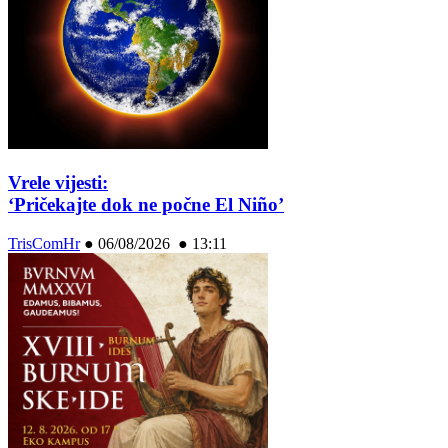
Vrele vijesti:
‘Pričekajte dok ne počne El Niño’
TrisComHr
●
06/08/2026 ● 13:11