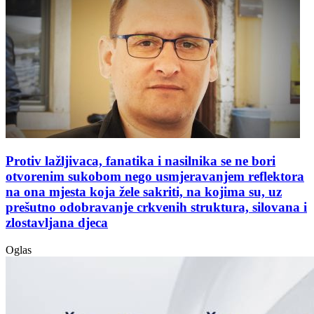
Protiv lažljivaca, fanatika i nasilnika se ne bori
otvorenim sukobom nego usmjeravanjem reflektora
na ona mjesta koja žele sakriti, na kojima su, uz
prešutno odobravanje crkvenih struktura, silovana i
zlostavljana djeca
Oglas