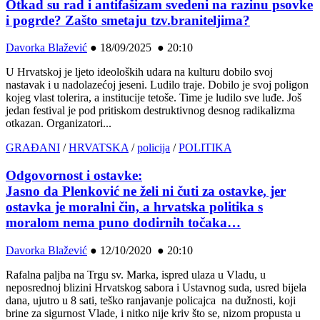
Otkad su rad i antifašizam svedeni na razinu psovke
i pogrde? Zašto smetaju tzv.braniteljima?
Davorka Blažević
●
18/09/2025 ● 20:10
U Hrvatskoj je ljeto ideoloških udara na kulturu dobilo svoj
nastavak i u nadolazećoj jeseni. Ludilo traje. Dobilo je svoj poligon
kojeg vlast tolerira, a institucije tetoše. Time je ludilo sve luđe. Još
jedan festival je pod pritiskom destruktivnog desnog radikalizma
otkazan. Organizatori...
GRAĐANI
/
HRVATSKA
/
policija
/
POLITIKA
Odgovornost i ostavke:
Jasno da Plenković ne želi ni čuti za ostavke, jer
ostavka je moralni čin, a hrvatska politika s
moralom nema puno dodirnih točaka…
Davorka Blažević
●
12/10/2020 ● 20:10
Rafalna paljba na Trgu sv. Marka, ispred ulaza u Vladu, u
neposrednoj blizini Hrvatskog sabora i Ustavnog suda, usred bijela
dana, ujutro u 8 sati, teško ranjavanje policajca na dužnosti, koji
brine za sigurnost Vlade, i nitko nije kriv što se, nizom propusta u