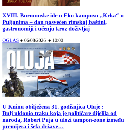
XVIII. Burnumske ide u Eko kampusu „Krka“ u
Puljanima – dan posvećen rimskoj baštini,
gastronomiji i učenju kroz doživljaj
OGLAS
●
06/08/2026 ● 10:00
U Kninu obilježena 31. godišnjica Oluje :
Bulj uklonio traku koja je političare dijelila od
naroda, Robert Puja u ulozi tampon-zone između
premijera i šefa države…