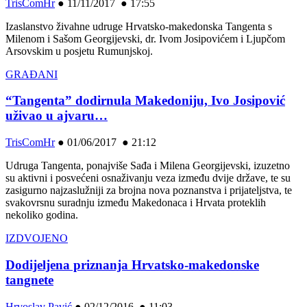
TrisComHr
●
11/11/2017 ● 17:55
Izaslanstvo živahne udruge Hrvatsko-makedonska Tangenta s
Milenom i Sašom Georgijevski, dr. Ivom Josipovićem i Ljupčom
Arsovskim u posjetu Rumunjskoj.
GRAĐANI
“Tangenta” dodirnula Makedoniju, Ivo Josipović
uživao u ajvaru…
TrisComHr
●
01/06/2017 ● 21:12
Udruga Tangenta, ponajviše Sađa i Milena Georgijevski, izuzetno
su aktivni i posvećeni osnaživanju veza između dvije države, te su
zasigurno najzaslužniji za brojna nova poznanstva i prijateljstva, te
svakovrsnu suradnju između Makedonaca i Hrvata proteklih
nekoliko godina.
IZDVOJENO
Dodijeljena priznanja Hrvatsko-makedonske
tangnete
Hrvoslav Pavić
●
02/12/2016 ● 11:03