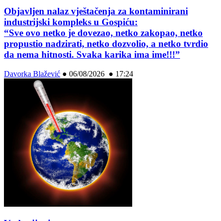
Objavljen nalaz vještačenja za kontaminirani
industrijski kompleks u Gospiću:
“Sve ovo netko je dovezao, netko zakopao, netko
propustio nadzirati, netko dozvolio, a netko tvrdio
da nema hitnosti. Svaka karika ima ime!!!”
Davorka Blažević
●
06/08/2026 ● 17:24