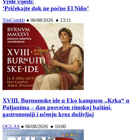
Vrele vijesti:
‘Pričekajte dok ne počne El Niño’
TrisComHr
●
06/08/2026 ● 13:11
XVIII. Burnumske ide u Eko kampusu „Krka“ u
Puljanima – dan posvećen rimskoj baštini,
gastronomiji i učenju kroz doživljaj
OGLAS
●
06/08/2026 ● 10:00