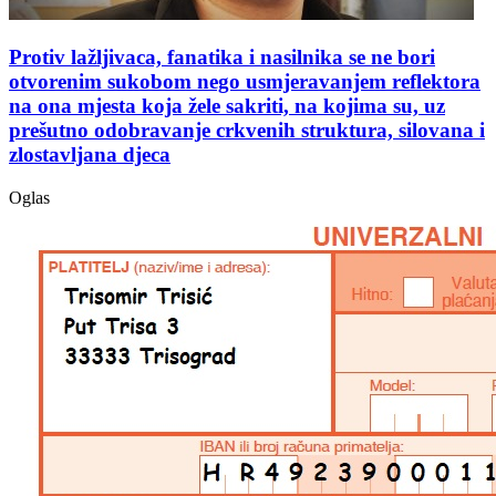
Protiv lažljivaca, fanatika i nasilnika se ne bori
otvorenim sukobom nego usmjeravanjem reflektora
na ona mjesta koja žele sakriti, na kojima su, uz
prešutno odobravanje crkvenih struktura, silovana i
zlostavljana djeca
Oglas