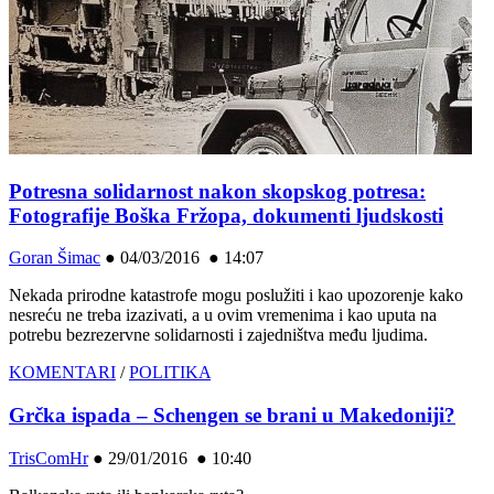
Potresna solidarnost nakon skopskog potresa:
Fotografije Boška Fržopa, dokumenti ljudskosti
Goran Šimac
●
04/03/2016 ● 14:07
Nekada prirodne katastrofe mogu poslužiti i kao upozorenje kako
nesreću ne treba izazivati, a u ovim vremenima i kao uputa na
potrebu bezrezervne solidarnosti i zajedništva među ljudima.
KOMENTARI
/
POLITIKA
Grčka ispada – Schengen se brani u Makedoniji?
TrisComHr
●
29/01/2016 ● 10:40