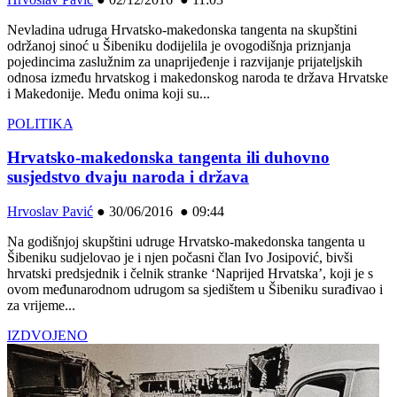
Nevladina udruga Hrvatsko-makedonska tangenta na skupštini
održanoj sinoć u Šibeniku dodijelila je ovogodišnja priznjanja
pojedincima zaslužnim za unaprijeđenje i razvijanje prijateljskih
odnosa između hrvatskog i makedonskog naroda te država Hrvatske
i Makedonije. Među onima koji su...
POLITIKA
Hrvatsko-makedonska tangenta ili duhovno
susjedstvo dvaju naroda i država
Hrvoslav Pavić
●
30/06/2016 ● 09:44
Na godišnjoj skupštini udruge Hrvatsko-makedonska tangenta u
Šibeniku sudjelovao je i njen počasni član Ivo Josipović, bivši
hrvatski predsjednik i čelnik stranke ‘Naprijed Hrvatska’, koji je s
ovom međunarodnom udrugom sa sjedištem u Šibeniku surađivao i
za vrijeme...
IZDVOJENO