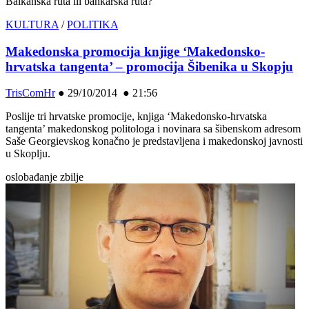
Balkanska ruta ili bankarska ruta?
KULTURA
/
POLITIKA
Makedonska promocija knjige ‘Makedonsko-
hrvatska tangenta’ – promocija Šibenika u Skopju
TrisComHr
●
29/10/2014 ● 21:56
Poslije tri hrvatske promocije, knjiga ‘Makedonsko-hrvatska
tangenta’ makedonskog politologa i novinara sa šibenskom adresom
Saše Georgievskog konačno je predstavljena i makedonskoj javnosti
u Skoplju.
oslobađanje zbilje