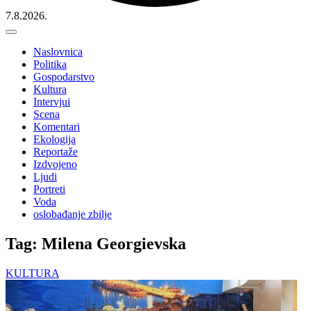
7.8.2026.
Naslovnica
Politika
Gospodarstvo
Kultura
Intervjui
Scena
Komentari
Ekologija
Reportaže
Izdvojeno
Ljudi
Portreti
Voda
oslobađanje zbilje
Tag: Milena Georgievska
KULTURA