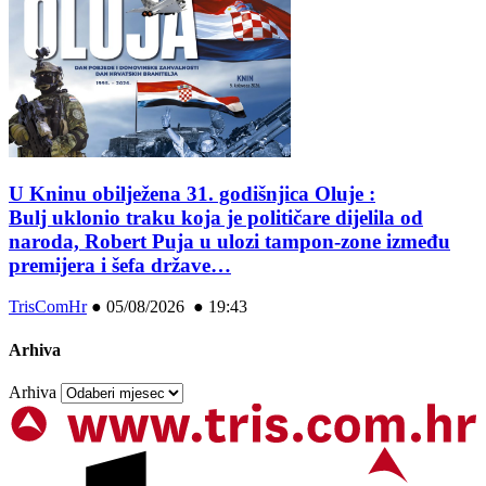
U Kninu obilježena 31. godišnjica Oluje :
Bulj uklonio traku koja je političare dijelila od
naroda, Robert Puja u ulozi tampon-zone između
premijera i šefa države…
TrisComHr
●
05/08/2026 ● 19:43
Arhiva
Arhiva