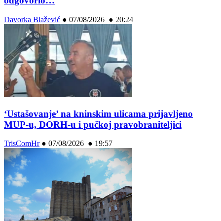
odgovorio…
Davorka Blažević
●
07/08/2026 ● 20:24
‘Ustašovanje’ na kninskim ulicama prijavljeno
MUP-u, DORH-u i pučkoj pravobraniteljici
TrisComHr
●
07/08/2026 ● 19:57