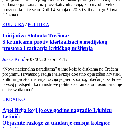
je dana organizirala niz provokativnih akcija, kao uvod u veliki
prosvjed koji će se održati 14. srpnja u 20:30 sati na Trgu žrtava
fašizma u...
KULTURA
/
POLITIKA
Inicijativa Sloboda Trećima:
S krunicama protiv klerikalizacije medijskog
prostora i zatiranja kritičkog mišljenja
Jozica Krnić
●
07/07/2016 ● 14:45
“Nova nacionalna paradigma” u ime koje je čistkama na Trećem
programu Hrvatskog radija i televizije dodatno opustošen hrvatski
kulturni prostor materijalizacija je predizbornog obećanja, sada već
bivšeg predsjednika ministrove političke stranke, odnosno prijetnje
da će svatko moći...
UKRATKO
Apel žirija koji je ove godine nagradio Ljubicu
Letinić:
Objasnite razloge za ukidanje emisija kolegice