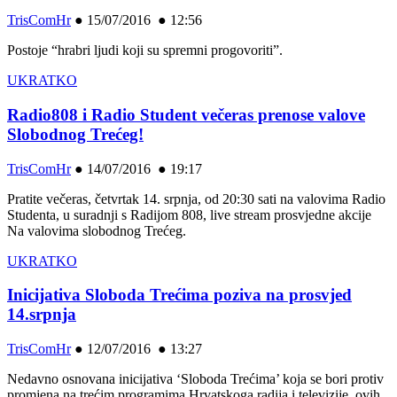
TrisComHr
●
15/07/2016 ● 12:56
Postoje “hrabri ljudi koji su spremni progovoriti”.
UKRATKO
Radio808 i Radio Student večeras prenose valove
Slobodnog Trećeg!
TrisComHr
●
14/07/2016 ● 19:17
Pratite večeras, četvrtak 14. srpnja, od 20:30 sati na valovima Radio
Studenta, u suradnji s Radijom 808, live stream prosvjedne akcije
Na valovima slobodnog Trećeg.
UKRATKO
Inicijativa Sloboda Trećima poziva na prosvjed
14.srpnja
TrisComHr
●
12/07/2016 ● 13:27
Nedavno osnovana inicijativa ‘Sloboda Trećima’ koja se bori protiv
promjena na trećim programima Hrvatskoga radija i televizije, ovih