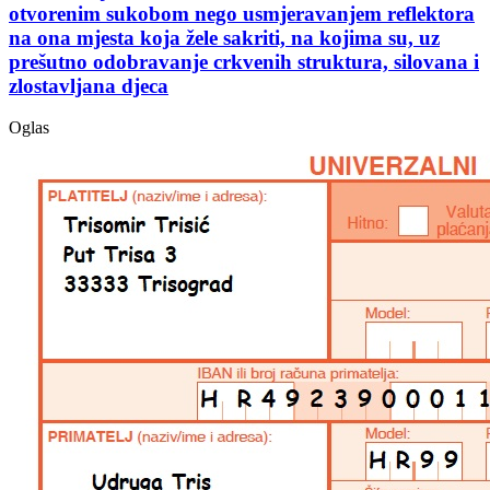
otvorenim sukobom nego usmjeravanjem reflektora
na ona mjesta koja žele sakriti, na kojima su, uz
prešutno odobravanje crkvenih struktura, silovana i
zlostavljana djeca
Oglas