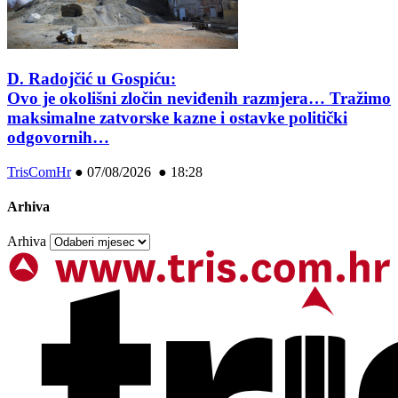
D. Radojčić u Gospiću:
Ovo je okolišni zločin neviđenih razmjera… Tražimo
maksimalne zatvorske kazne i ostavke politički
odgovornih…
TrisComHr
●
07/08/2026 ● 18:28
Arhiva
Arhiva