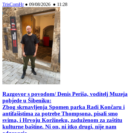
TrisComHr
●
09/08/2026 ● 11:28
Razgovor s povodom/ Denis Periša, voditelj Muzeja
pobjede u Šibeniku:
Zbog skrnavljenja Spomen parka Radi Končaru i
antifašistima za potrebe Thompsona, pisali smo
svima, i Hrvoju Koržineku, zaduženom za zaštitu
kulturne baštine. Ni on, ni itko drugi, nije nam