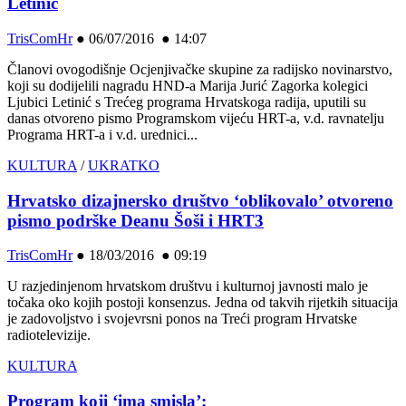
Letinić
TrisComHr
●
06/07/2016 ● 14:07
Članovi ovogodišnje Ocjenjivačke skupine za radijsko novinarstvo,
koji su dodijelili nagradu HND-a Marija Jurić Zagorka kolegici
Ljubici Letinić s Trećeg programa Hrvatskoga radija, uputili su
danas otvoreno pismo Programskom vijeću HRT-a, v.d. ravnatelju
Programa HRT-a i v.d. urednici...
KULTURA
/
UKRATKO
Hrvatsko dizajnersko društvo ‘oblikovalo’ otvoreno
pismo podrške Deanu Šoši i HRT3
TrisComHr
●
18/03/2016 ● 09:19
U razjedinjenom hrvatskom društvu i kulturnoj javnosti malo je
točaka oko kojih postoji konsenzus. Jedna od takvih rijetkih situacija
je zadovoljstvo i svojevrsni ponos na Treći program Hrvatske
radiotelevizije.
KULTURA
Program koji ‘ima smisla’: