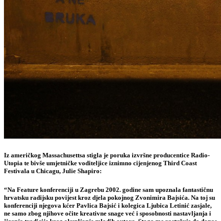
Iz američkog Massachusettsa stigla je poruka izvršne producentice Radio-
Utopia te bivše umjetničke voditeljice iznimno cijenjenog
Third Coast
Festivala
u Chicagu,
Julie Shapiro
:
“Na Feature konferenciji u Zagrebu 2002. godine sam upoznala fantastičnu
hrvatsku radijsku povijest kroz djela pokojnog Zvonimira Bajsića. Na toj su
konferenciji njegova kćer Pavlica Bajsić i kolegica Ljubica Letinić zasjale,
ne samo zbog njihove očite kreativne snage već i sposobnosti nastavljanja i