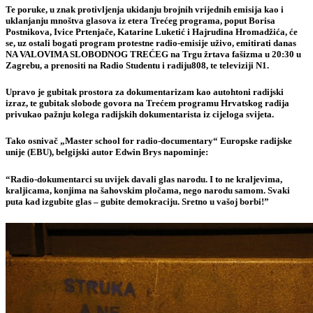
Te poruke, u znak protivljenja ukidanju brojnih vrijednih emisija kao i
uklanjanju mnoštva glasova iz etera Trećeg programa, poput Borisa
Postnikova, Ivice Prtenjače, Katarine Luketić i Hajrudina Hromadžića, će
se, uz ostali bogati program
protestne radio-emisije uživo
, emitirati
danas
NA VALOVIMA SLOBODNOG TREĆEG
na Trgu žrtava fašizma u 20:30 u
Zagrebu, a
prenositi na Radio Studentu i radiju808, te televiziji N1
.
Upravo je gubitak prostora za dokumentarizam kao autohtoni radijski
izraz, te gubitak slobode govora na Trećem programu Hrvatskog radija
privukao pažnju kolega radijskih dokumentarista iz cijeloga svijeta.
Tako osnivač „
Master school for radio-documentary
“ Europske radijske
unije (EBU), belgijski autor
Edwin Brys
napominje:
“Radio-dokumentarci su uvijek davali glas narodu. I to ne kraljevima,
kraljicama, konjima na šahovskim pločama, nego narodu samom. Svaki
puta kad izgubite glas – gubite demokraciju. Sretno u vašoj borbi!”