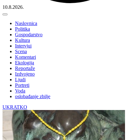
10.8.2026.
Naslovnica
Politika
Gospodarstvo
Kultura
Intervjui
Scena
Komentari
Ekologija
Reportaže
Izdvojeno
Ljudi
Portreti
Voda
oslobađanje zbilje
UKRATKO