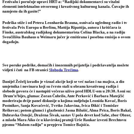
Festivalu i poručuje upravi HRT-a: “Radijski dokumentarci su vitalni
elementi intelektualno otvorenog i kreativnog kulturnog kanala. Čuvajte ih
namjesto da ih gasite!”
Podrška stiže i od
Petera Leonharda Brauna
, osnivača uglednog radio i tv
festivala Prix Europa u Berlinu,
Mattija Ripattija
, autora i kritičara iz
Finske, australskog radijskog dokumentarista
Colina Blacka
, a na radiju
Sveučilišta Bauhaus u Weimaru jučer je emitirana i posebna emisija o ovom
događaju.
Sve poruke podrške, domaćih i inozemnih prijatelja i podržavatelja možete
vidjeti i čuti na FB stranici
Sloboda Trećima
.
Danijel Žeželj izradio je vizual akcije koji se već našao i na majica, a dio
umjetnika i novinara koji su čvrsto stali u obranu kreativnog radija i
slobode govora će i nastupiti večeras uživo pred HDLU-om u 20:30. A oni su:
Drum’n’bijes, glumac Zoran Čubrilo, Ante Perković i Barbara Matejčić
moderiraju dvije panel diskusije u kojima sudjeluju Leonida Kovač, Boris
Postnikov, Sanja Kovačević, Tvrtko Jakovina, Ivica Đikić i Tomislav
Reškovac; potom glumci i glazbenici Jasna Bilušić, Alma Prica, Boris Bakal,
Dubravka Ostojić, Dražena Šivak, sastav U pola devet kod Sabe, zbor Obzor,
a mlada Mara Aiko će u klavirskoj pratnji Urše Raukar izvesti Brechtovu
pjesmu “Malom radiju” u prepjevu Tomice Bajsića.