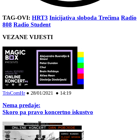
TAG-OVI:
HRT3
Inicijativa sloboda Trećima
Radio
808
Radio Student
VEZANE VIJESTI
TrisComHr
●
28/01/2021 ● 14:19
Nema predaje:
Skoro pa pravo koncertno iskustvo