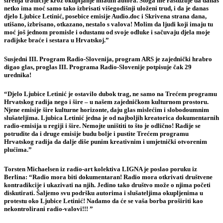
širenja tradicije kroz okupljanje mladih autora. Stoga me rastužuje da danas
netko ima moć samo tako izbrisati višegodišnji uloženi trud, i da je danas
djelo Ljubice Letinić, posebice emisije Audio.doc i Skrivena strana dana,
utišano, izbrisano, otkazano, nestalo s valova! Molim da ljudi koji imaju tu
moć još jednom promisle i odustanu od svoje odluke i sačuvaju djela moje
radijske braće i sestara u Hrvatskoj.”
Susjedni
III. Program Radio-Slovenija
, program ARS je zajednički hrabro
digao glas, proglas III. Programa Radio-Slovenije potpisuje čak 29
urednika!
“Djelo Ljubice Letinić je ostavilo dubok trag, ne samo na Trećem programu
Hrvatskog radija nego i šire – u našem zajedničkom kulturnom prostoru.
Njene emisije šire kulturne horizonte, daju glas mislećim i slobodoumnim
slušateljima. Ljubica Letinić jedna je od najboljih kreatorica dokumentarnih
radio-emisija u regiji i šire. Nemojte uništiti to što je odlično! Radije se
potrudite da i druge emisije budu bolje i pustite Trećem programu
Hrvatskog radija da dalje diše punim kreativnim i umjetnički otvorenim
plućima.”
Torsten Michaelsen
iz radio-art kolektiva
LIGNA
je poslao poruku iz
Berlina: “Radio mora biti dokumentaran! Radio mora otkrivati društvene
kontradikcije i ukazivati na njih. Jedino tako društvo može o njima početi
diskutirati. Šaljemo svu podršku autorima i slušateljima okupljenima u
protestu oko Ljubice Letinić! Nadamo da će se vaša borba proširiti kao
nekontrolirani radio-valovi!!! ”