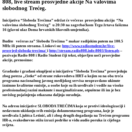
808
,
live stream
prosvjedne akcije
Na valovima
slobodnog Trećeg.
Inicijativa “Sloboda Trećima” održat će večeras prosvjednu akciju “Na
valovima slobodnog Trećeg” u 20:30 na zagrebačkom Trgu žrtava fašizma
16 (glavni ulaz Doma hrvatskih likovnih umjetnika).
Budite večeras za”
Slobodu Trećima
” makar radijskim putem na
100.5
MHz
ili putem
streama
. Linkovi su
:
http://www.radiostudent.hr/live-
prosvjed-sloboda-trecima/
i
http://stream.radio808.info:8003/listen.pls
–
pozivaju R
adio 808
i
Radio Student
čiji tekst, objavljen uoči prosvjedne
akcije, prenosimo:
Građanke i građani okupljeni u inicijativu “Sloboda Trećima” prosvjeduju
zbog poteza „čistke“ od strane rukovodstva HRT-a kojim su na oba treća
programa nacionalnog javnog medijskog servisa neopravdano ukinute
iznimno kvalitetne emisije, a osobe koje su ih uređivale i vodile na visoko
profesionalnoj razini maknute i marginalizirane, otpuštene ili im je bez
suvislog pojašnjenja otkazana daljnja suradnja.
Na adresu inicijative SLOBODA TREĆIMA koja se protivi ideologizaciji i
nedavnom ukidanju svih emisija dokumentarnog programa, koje je
uređivala Ljubica Letinić, ali i zbog drugih događanja na Trećem programu
HR-a, svakodnevno stižu izrazi podrške u vidu audio poruka iz cijeloga
svijeta.