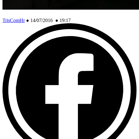
TrisComHr
●
14/07/2016 ● 19:17