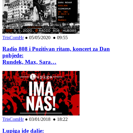
TrisComHr
●
05/05/2020 ● 09:55
Radio 808 i Pozitivan ritam, koncert za Dan
pobjede:
Rundek, Max, Sara…
TrisComHr
●
03/01/2018 ● 18:22
Lupiga ide dalje: