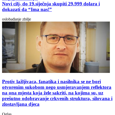
Novi cilj- do 19.siječnja skupiti 29.999 dolara i
dokazati da “Ima nas!”
oslobađanje zbilje
Protiv lažljivaca, fanatika i nasilnika se ne bori
otvorenim sukobom nego usmjeravanjem reflektora
na ona mjesta koja žele sakriti, na kojima su, uz
prešutno odobravanje crkvenih struktura, silovana i
zlostavljana djeca
Oglas