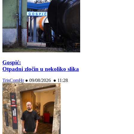
Gospić:
Otpadni zločin u nekoliko slika
TrisComHr
●
09/08/2026 ● 11:28