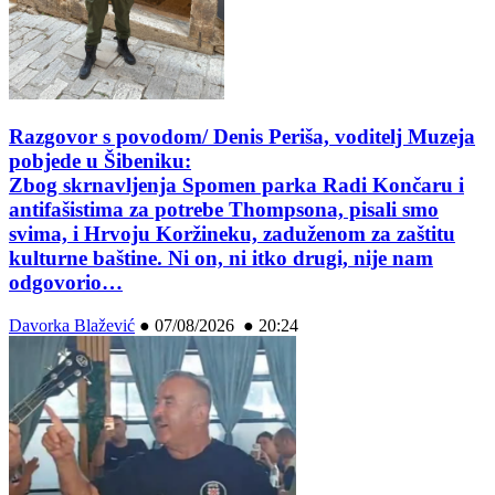
Razgovor s povodom/ Denis Periša, voditelj Muzeja
pobjede u Šibeniku:
Zbog skrnavljenja Spomen parka Radi Končaru i
antifašistima za potrebe Thompsona, pisali smo
svima, i Hrvoju Koržineku, zaduženom za zaštitu
kulturne baštine. Ni on, ni itko drugi, nije nam
odgovorio…
Davorka Blažević
●
07/08/2026 ● 20:24