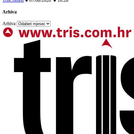
TrisComHr
●
07/08/2026 ● 18:28
Arhiva
Arhiva