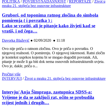
POLITIKA
/
POVIJEST/SADAŠNJOST
/
REPORTAŽE
/
Život u
mraku 21. stoljeća bez osnovne infrastrukture
Grubori, od toponima ratnog zločina do simbola
pomirenja ( i povratka ) :
Lako se vratiti, ali je pitanje kako živjeti kad se
vratiš, i od čega…
Davorka Blažević
●
02/09/2020 ● 11:18
Ovo nije priča o ratnom zločinu. Ovo je priča o povratku. O
njegovoj realnosti. O pomirenju. O njegovoj iskrenosti. Ratni zločin
je kontekst usprkos kojemu bi se mogao dogoditi povratak. Ali,
pitanje je može li ga biti dok nema osnovnih infrastrukturnih uvjeta.
Ovo je, dakle, priča o...
Pročitaj više
INTERVJUI
/
Život u mraku 21. stoljeća bez osnovne infrastrukture
Intervju/ Anja Šimpraga, zastupnica SDSS-a:
Vrijeme je da se zaključi rat, očito se probudila
svijest jednih i drugih…