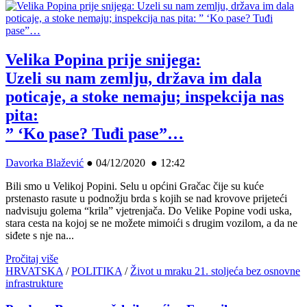
Velika Popina prije snijega:
Uzeli su nam zemlju, država im dala
poticaje, a stoke nemaju; inspekcija nas
pita:
” ‘Ko pase? Tuđi pase”…
Davorka Blažević
●
04/12/2020 ● 12:42
Bili smo u Velikoj Popini. Selu u općini Gračac čije su kuće
prstenasto rasute u podnožju brda s kojih se nad krovove prijeteći
nadvisuju golema “krila” vjetrenjača. Do Velike Popine vodi uska,
stara cesta na kojoj se ne možete mimoići s drugim vozilom, a da ne
siđete s nje na...
Pročitaj više
HRVATSKA
/
POLITIKA
/
Život u mraku 21. stoljeća bez osnovne
infrastrukture