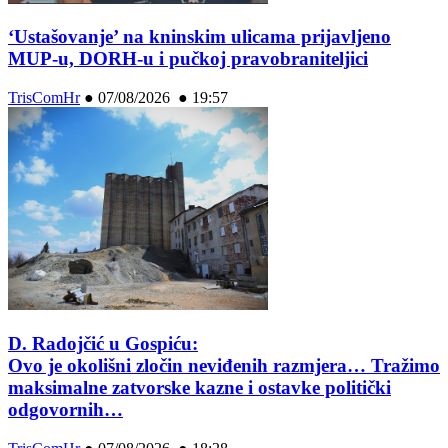
‘Ustašovanje’ na kninskim ulicama prijavljeno
MUP-u, DORH-u i pučkoj pravobraniteljici
TrisComHr
●
07/08/2026 ● 19:57
D. Radojčić u Gospiću:
Ovo je okolišni zločin neviđenih razmjera… Tražimo
maksimalne zatvorske kazne i ostavke politički
odgovornih…