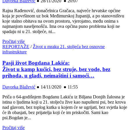
Davorka Blažević
●
28/11/2020 ● 20:07
Rajna Rađenović, donačelnica Gračaca, najveće hrvatske općine
koja je površinom uz bok Međimurskoj županiji, a po stanovništvu
koje stalno obitava na ovom prostoru, vjerojatno, među onima s
najmanjom naseljenošću. Ima ova općina puno problema koji ne
spadaju ni u 21. stoljeće, ni...
Pročitaj više
REPORTAŽE
/
Život u mraku 21. stoljeća bez osnovne
infrastrukture
Pasji život Bogdana Lakića:
Život u kamp kućici, bez struje, bez vode, bez
prihoda, u gladi, neimaštini i samoći…
Davorka Blažević
●
14/11/2020 ● 11:55
Priča o 64-godišnjem Bogdanu Lakiću iz Biljana Donjih žalosna je
istina o ljudima koji u 21. stoljeću žive kao napušteni psi, bez krova
nad glavom, bez toplog kutka u kojem će se ugrijati, bez svjetla koje
će ih obasjati, bez prijatelja koji će im priskočiti. Sami kao
psi.Bogdan je...
Pročitaj više