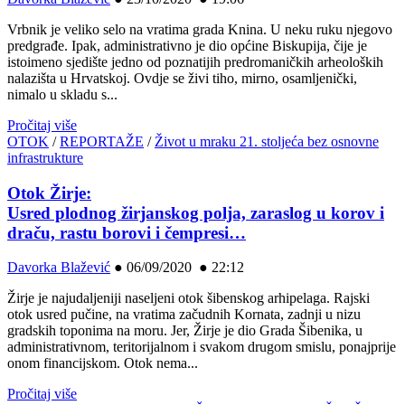
Vrbnik je veliko selo na vratima grada Knina. U neku ruku njegovo
predgrađe. Ipak, administrativno je dio općine Biskupija, čije je
istoimeno sjedište jedno od poznatijih predromaničkih arheoloških
nalazišta u Hrvatskoj. Ovdje se živi tiho, mirno, osamljenički,
nimalo u skladu s...
Pročitaj više
OTOK
/
REPORTAŽE
/
Život u mraku 21. stoljeća bez osnovne
infrastrukture
Otok Žirje:
Usred plodnog žirjanskog polja, zaraslog u korov i
draču, rastu borovi i čempresi…
Davorka Blažević
●
06/09/2020 ● 22:12
Žirje je najudaljeniji naseljeni otok šibenskog arhipelaga. Rajski
otok usred pučine, na vratima začudnih Kornata, zadnji u nizu
gradskih toponima na moru. Jer, Žirje je dio Grada Šibenika, u
administrativnom, teritorijalnom i svakom drugom smislu, ponajprije
onom financijskom. Otok nema...
Pročitaj više