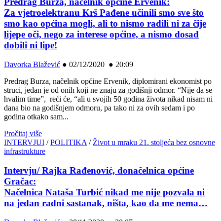
Predrag Burza, načelnik općine Ervenik:
Za vjetroelektranu Krš Pađene učinili smo sve što
smo kao općina mogli, ali to nismo radili ni za čije
lijepe oči, nego za interese općine, a nismo dosad
dobili ni lipe!
Davorka Blažević
●
02/12/2020 ● 20:09
Predrag Burza, načelnik općine Ervenik, diplomirani ekonomist po
struci, jedan je od onih koji ne znaju za godišnji odmor. “Nije da se
hvalim time”, reći će, “ali u svojih 50 godina života nikad nisam ni
dana bio na godišnjem odmoru, pa tako ni za ovih sedam i po
godina otkako sam...
Pročitaj više
INTERVJUI
/
POLITIKA
/
Život u mraku 21. stoljeća bez osnovne
infrastrukture
Intervju/ Rajka Rađenović, donačelnica općine
Gračac:
Načelnica Nataša Turbić nikad me nije pozvala ni
na jedan radni sastanak, ništa, kao da me nema…