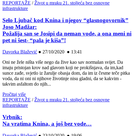
REPORTAŽE
/
Život u mraku 21. stoljeća bez osnovne
infrastrukture
Selo Ljubač kod Knina i njegov “glasnogovornik”
Joso Madžar:
Požalija san se Josipi da neman vode, a ona meni ni
pet ni šest- “pala je kiša”!
Davorka Blažević
●
27/10/2020 ● 13:41
Oni ne žele ništa više nego da žive kao sav normalan svijet. Da
imaju pristojan krov nad glavom koji ne prokišnjava, da im,kad
sunce zađe, svjetlo iz žarulje obasja dom, da im iz česme teče pitka
voda, da ni oni ni njihove životinje nisu gladni, da se kakvim -
takvim asfaltom do njih...
Pročitaj više
REPORTAŽE
/
Život u mraku 21. stoljeća bez osnovne
infrastrukture
Vrbnik:
Na vratima Knina, a još bez vode…
Davorka Blažević
●
23/10/2020 ● 19:06