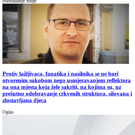
oslobađanje zbilje
Protiv lažljivaca, fanatika i nasilnika se ne bori
otvorenim sukobom nego usmjeravanjem reflektora
na ona mjesta koja žele sakriti, na kojima su, uz
prešutno odobravanje crkvenih struktura, silovana i
zlostavljana djeca
Oglas