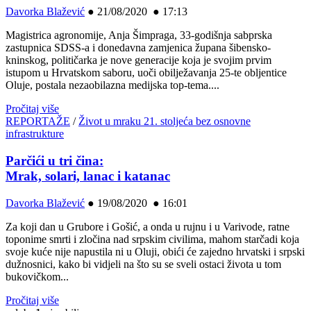
Davorka Blažević
●
21/08/2020 ● 17:13
Magistrica agronomije, Anja Šimpraga, 33-godišnja sabprska
zastupnica SDSS-a i donedavna zamjenica župana šibensko-
kninskog, političarka je nove generacije koja je svojim prvim
istupom u Hrvatskom saboru, uoči obilježavanja 25-te obljentice
Oluje, postala nezaobilazna medijska top-tema....
Pročitaj više
REPORTAŽE
/
Život u mraku 21. stoljeća bez osnovne
infrastrukture
Parčići u tri čina:
Mrak, solari, lanac i katanac
Davorka Blažević
●
19/08/2020 ● 16:01
Za koji dan u Grubore i Gošić, a onda u rujnu i u Varivode, ratne
toponime smrti i zločina nad srpskim civilima, mahom starčadi koja
svoje kuće nije napustila ni u Oluji, obići će zajedno hrvatski i srpski
dužnosnici, kako bi vidjeli na što su se sveli ostaci života u tom
bukovičkom...
Pročitaj više