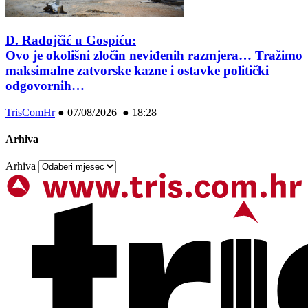
D. Radojčić u Gospiću:
Ovo je okolišni zločin neviđenih razmjera… Tražimo
maksimalne zatvorske kazne i ostavke politički
odgovornih…
TrisComHr
●
07/08/2026 ● 18:28
Arhiva
Arhiva