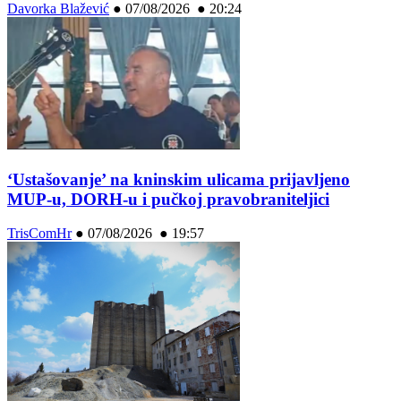
Davorka Blažević
●
07/08/2026 ● 20:24
‘Ustašovanje’ na kninskim ulicama prijavljeno
MUP-u, DORH-u i pučkoj pravobraniteljici
TrisComHr
●
07/08/2026 ● 19:57