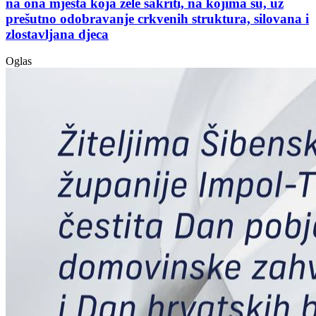
na ona mjesta koja žele sakriti, na kojima su, uz
prešutno odobravanje crkvenih struktura, silovana i
zlostavljana djeca
Oglas