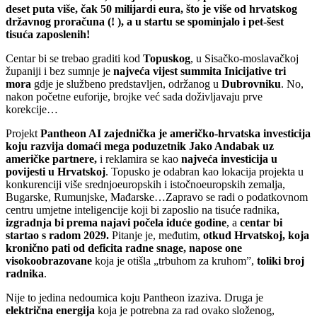
deset puta više, čak 50 milijardi eura, što je više od hrvatskog
državnog proračuna (! ), a u startu se spominjalo i pet-šest
tisuća zaposlenih!
Centar bi se trebao graditi kod
Topuskog
, u Sisačko-moslavačkoj
županiji i bez sumnje je
najveća vijest summita Inicijative tri
mora
gdje je službeno predstavljen, održanog u
Dubrovniku
. No,
nakon početne euforije, brojke već sada doživljavaju prve
korekcije…
Projekt
Pantheon AI zajednička je američko-hrvatska investicija
koju razvija domaći mega poduzetnik Jako Andabak uz
američke partnere,
i reklamira se kao
najveća investicija u
povijesti u Hrvatskoj
. Topusko je odabran kao lokacija projekta u
konkurenciji više srednjoeuropskih i istočnoeuropskih zemalja,
Bugarske, Rumunjske, Mađarske…Zapravo se radi o podatkovnom
centru umjetne inteligencije koji bi zaposlio na tisuće radnika,
izgradnja bi prema najavi počela iduće godine
, a
centar bi
startao s radom 2029.
Pitanje je, međutim,
otkud Hrvatskoj, koja
kronično pati od deficita radne snage, napose one
visokoobrazovane
koja je otišla „trbuhom za kruhom”,
toliki broj
radnika
.
Nije to jedina nedoumica koju Pantheon izaziva. Druga je
električna energija
koja je potrebna za rad ovako složenog,