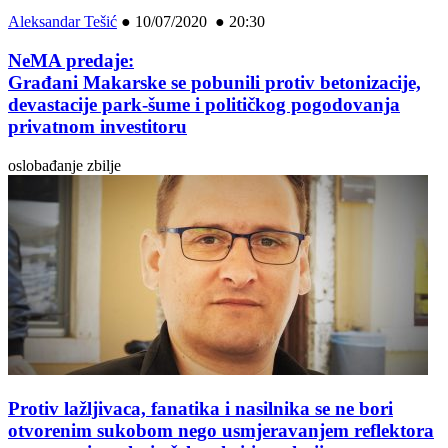
Aleksandar Tešić
●
10/07/2020 ● 20:30
NeMA predaje:
Građani Makarske se pobunili protiv betonizacije,
devastacije park-šume i političkog pogodovanja
privatnom investitoru
oslobađanje zbilje
Protiv lažljivaca, fanatika i nasilnika se ne bori
otvorenim sukobom nego usmjeravanjem reflektora