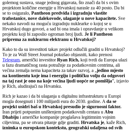
golemog sustava, snage jednog gigavata, što znači da bi s ovim
projektom količine energije u Hrvatskoj narasle za 40 posto. Da bi
se to osiguralo,
Pantheon predviđa i izgradnju vlastite
trafostanice, nove dalekovode, ulaganje u nove kapacitete.
Sve
nekako navodi na moguću izgradnju nuklearke o kojoj se u
Hrvatskoj dugo govori, a sad bi ona imala i opravdanje u velikom
projektu koji bi zaposlio ogroman broj ljudi.
Je li Pantheon
priprema za nuklearnu elektranu u Hrvatskoj?
Kako to da su investitoti takav projekt odlučili graditi u Hrvatskoj?
To je za Wall Street Journal pokušao objasniti, kako prenosi
Telegram
, američki investitor
Ryan Rich,
koji tvrdi da Europa ulazi
u fazu dramatičnog rasta potražnje za podatkovnim centrima, ali
većina zemalja nema kapaciteta za takav razvoj, a „
jedino mjesto
na kontinentu koje ima i energiju i političku volju da odgovori
na taj rast je ono na koje većina ljudi uopće ne pomišlja
”, izjavio
je Rich, aludirajući na Hrvatsku.
Rich je kazao i da bi ulaganja u digitalnu infrastrukturu u Europi
mogla dosegnuti i 100 milijardi eura do 2030. godine. A
da se
projekt usidri baš u Hrvatskoj presudio je sigurnosni faktor.
Iran prijeti potpunim uništenjem podatkovnih centara u
Abu
Dhabiju
i američke kompanije proglašava legitimnim vojnim
ciljevima, pa se otvara pitanje gdje graditi.
Hrvatska je
, kaže Rich,
iznimka u europskom kontekstu, geografski udaljena od svih