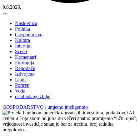
9.8.2026.
Naslovnica
Politika
Gospodarstvo
Kultura
Intervjui
Scena
Komentari
Ekologija
Reportaže
Izdvojeno
Ljudi
Portreti
Voda
oslobađanje zbilje
GOSPODARSTVO
/
umjetno inteligentno