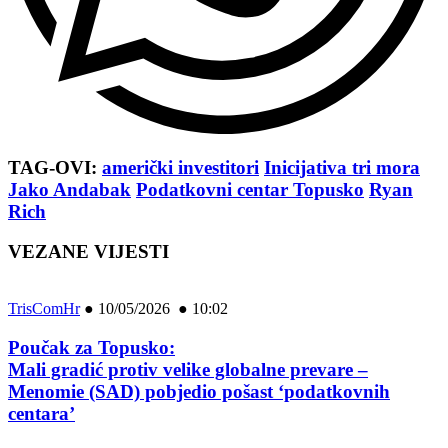
TAG-OVI:
američki investitori
Inicijativa tri mora
Jako Andabak
Podatkovni centar Topusko
Ryan
Rich
VEZANE VIJESTI
TrisComHr
●
10/05/2026 ● 10:02
Poučak za Topusko:
Mali gradić protiv velike globalne prevare –
Menomie (SAD) pobjedio pošast ‘podatkovnih
centara’