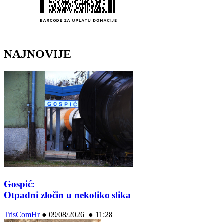
NAJNOVIJE
Gospić:
Otpadni zločin u nekoliko slika
TrisComHr
●
09/08/2026 ● 11:28