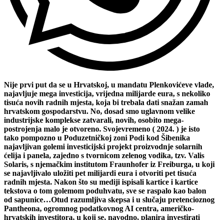
Nije prvi put da se u Hrvatskoj, u mandatu Plenkovićeve vlade,
najavljuje mega investicija, vrijedna milijarde eura, s nekoliko
tisuća novih radnih mjesta, koja bi trebala dati snažan zamah
hrvatskom gospodarstvu. No, dosad smo uglavnom velike
industrijske komplekse zatvarali, novih, osobito mega-
postrojenja malo je otvoreno. Svojevremeno ( 2024. ) je isto
tako pompozno u Poduzetničkoj zoni Podi kod Šibenika
najavljivan golemi investicijski projekt proizvodnje solarnih
ćelija i panela, zajedno s tvornicom zelenog vodika, tzv. Valis
Solaris, s njemačkim institutom Fraunhofer iz Freiburga, u koji
se najavljivalo uložiti pet milijardi eura i otvoriti pet tisuća
radnih mjesta. Nakon što su mediji ispisali kartice i kartice
tekstova o tom golemom poduhvatu, sve se raspalo kao balon
od sapunice…Otud razumljiva skepsa i u slučaju pretencioznog
Pantheona, ogromnog podatkovnog AI centra, američko-
hrvatskih investitora, u koji se, navodno, planira investirati