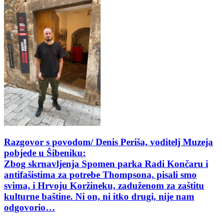
Razgovor s povodom/ Denis Periša, voditelj Muzeja
pobjede u Šibeniku:
Zbog skrnavljenja Spomen parka Radi Končaru i
antifašistima za potrebe Thompsona, pisali smo
svima, i Hrvoju Koržineku, zaduženom za zaštitu
kulturne baštine. Ni on, ni itko drugi, nije nam
odgovorio…