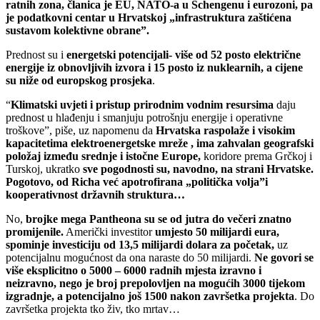
ratnih zona, članica je EU, NATO-a u Schengenu i eurozoni, pa
je podatkovni centar u Hrvatskoj „infrastruktura zaštićena
sustavom kolektivne obrane”.
Prednost su i
energetski potencijali- više od 52 posto električne
energije iz obnovljivih izvora i 15 posto iz nuklearnih, a cijene
su niže od europskog prosjeka
.
“
Klimatski uvjeti i pristup prirodnim vodnim resursima
daju
prednost u hlađenju i smanjuju potrošnju energije i operativne
troškove”, piše, uz napomenu da
Hrvatska raspolaže i visokim
kapacitetima elektroenergetske mreže , ima zahvalan geografski
položaj između srednje i istočne Europe,
koridore prema Grčkoj i
Turskoj, ukratko
sve pogodnosti su, navodno, na strani Hrvatske.
Pogotovo, od Richa već apotrofirana „politička volja”i
kooperativnost državnih struktura…
No,
brojke mega Pantheona su se od jutra do večeri znatno
promijenile.
Američki investitor
umjesto 50 milijardi eura,
spominje investiciju od 13,5 milijardi dolara za početak,
uz
potencijalnu mogućnost da ona naraste do 50 milijardi.
Ne govori se
više eksplicitno o 5000 – 6000 radnih mjesta izravno i
neizravno, nego je broj prepolovljen na mogućih 3000 tijekom
izgradnje, a potencijalno još 1500 nakon završetka projekta
. Do
završetka projekta tko živ, tko mrtav…