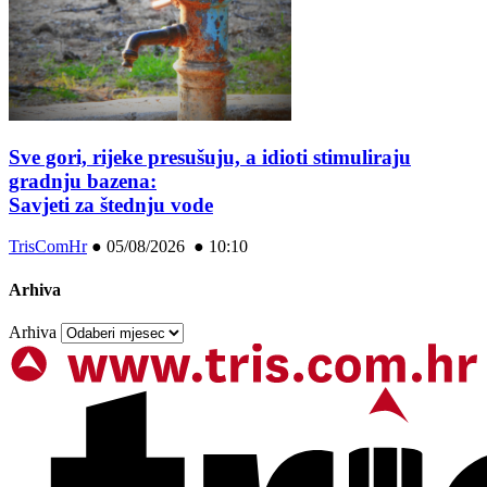
Sve gori, rijeke presušuju, a idioti stimuliraju
gradnju bazena:
Savjeti za štednju vode
TrisComHr
●
05/08/2026 ● 10:10
Arhiva
Arhiva