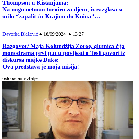
Thompson u Kistanjama:
Na nogometnom turniru za djecu, iz razglasa se
orilo “zapalit ću Krajinu do Knina”…
Davorka Blažević
●
18/09/2024 ● 13:27
Razgovor/ Maja Kolundžija Zoroe, glumica čija
monodrama prvi put u povijesti o Tesli govori iz
diskursa majke Đuke:
Ova predstava je moja misija!
oslobađanje zbilje