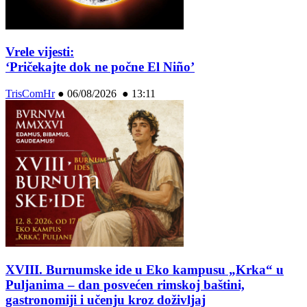
Vrele vijesti:
‘Pričekajte dok ne počne El Niño’
TrisComHr
●
06/08/2026 ● 13:11
XVIII. Burnumske ide u Eko kampusu „Krka“ u
Puljanima – dan posvećen rimskoj baštini,
gastronomiji i učenju kroz doživljaj