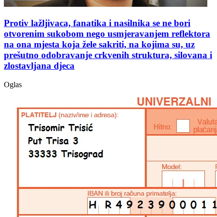
Protiv lažljivaca, fanatika i nasilnika se ne bori
otvorenim sukobom nego usmjeravanjem reflektora
na ona mjesta koja žele sakriti, na kojima su, uz
prešutno odobravanje crkvenih struktura, silovana i
zlostavljana djeca
Oglas