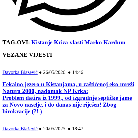
TAG-OVI:
Kistanje
Kriza vlasti
Marko Kardum
VEZANE VIJESTI
Davorka Blažević
●
26/05/2026 ● 14:46
Fekalno jezero u Kistanjama, u zaštićenoj eko-mreži
Natura 2000, nadomak NP Krka:
Problem datira iz 1999., od izgradnje septičke jame
za Novo naselje, i do danas nije riješen! Zbog
birokracije (?! )
Davorka Blažević
●
20/05/2025 ● 18:47