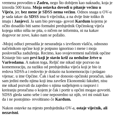
vremena provodim u
Zadru,
nego što dobijem kao naknadu, koja je
iznosila 500 kuna.
Moja ostavka dovodi u pitanje većinu u
Vijeću
, jer,
bez mene je SDSS nema većinu
. Odnos snaga u OV-u
je sada takav da
SDSS
ima 6 vijećnika, a na dvije liste toliko ih
imaju i
Janjevci
. Ja sam bio prevaga- govori
Kardum
kojemu je
očito dosadilo biti samo formalni predsjednik Općinskog vijeća
kojega nitko ništa ne pita, o ničem ne informira, ni na kakav
dogovor ne zove, kako nam se požalio.
-Mojoj odluci presudila je nesuradnja s izvršnom vlašću, odnosno
načelnikom općine koji je potpuno ignorirao i mene i moja
poslovnička zaduženja. Recimo, kao svojevremeni načelnik općine
Kistanje bio sam
prvi koji je stavio križ za nedužne žrtve u
Varivodama
. A nakon toga, Reljić me nikad nije pozvao na
komemoraciju, za razliku od predsjednika vijeća koji je bio iz
redova SDSS-a i redovito je dolazio na komemoraciju i polagao
vijenac. u ime Općine. Čak i kad se donosio općinski proračun, iako
sam jedini među njima koji ima završen Ekonomski fakultet, nisu
me nikad pozvali da zajedno s njima sudjelujem u raspravi i
kreiranju proračuna o kojem je čak i portir u općini mogao govoriti.
SDSS gleda samo sebe i one neposredno uz njih, svi mi ostali kao
da i ne postojimo- revoltirano će
Kardum.
Nakon ostavke na mjesto predsjednika OV-a,
ostaje vijećnik, ali
nezavisni
.