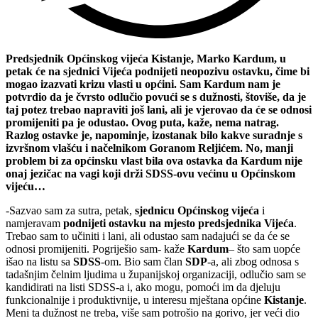
Predsjednik Općinskog vijeća Kistanje, Marko Kardum, u
petak će na sjednici Vijeća podnijeti neopozivu ostavku, čime bi
mogao izazvati krizu vlasti u općini. Sam Kardum nam je
potvrdio da je čvrsto odlučio povući se s dužnosti, štoviše, da je
taj potez trebao napraviti još lani, ali je vjerovao da će se odnosi
promijeniti pa je odustao. Ovog puta, kaže, nema natrag.
Razlog ostavke je, napominje, izostanak bilo kakve suradnje s
izvršnom vlašću i načelnikom Goranom Reljićem. No, manji
problem bi za općinsku vlast bila ova ostavka da Kardum nije
onaj jezičac na vagi koji drži SDSS-ovu većinu u Općinskom
vijeću…
-Sazvao sam za sutra, petak,
sjednicu Općinskog vijeća
i
namjeravam
podnijeti ostavku na mjesto predsjednika Vijeća
.
Trebao sam to učiniti i lani, ali odustao sam nadajući se da će se
odnosi promijeniti. Pogriješio sam- kaže
Kardum
– što sam uopće
išao na listu sa
SDSS
-om. Bio sam član
SDP
-a, ali zbog odnosa s
tadašnjim čelnim ljudima u županijskoj organizaciji, odlučio sam se
kandidirati na listi SDSS-a i, ako mogu, pomoći im da djeluju
funkcionalnije i produktivnije, u interesu mještana općine
Kistanje
.
Meni ta dužnost ne treba, više sam potrošio na gorivo, jer veći dio