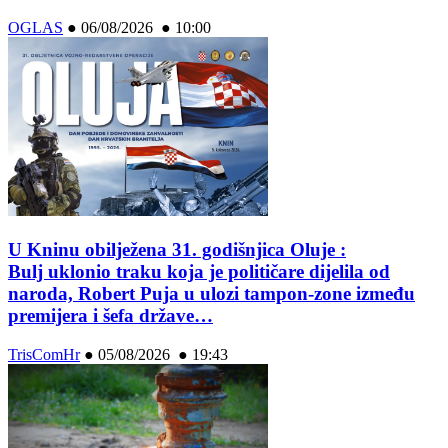
OGLAS
●
06/08/2026 ● 10:00
U Kninu obilježena 31. godišnjica Oluje :
Bulj uklonio traku koja je političare dijelila od
naroda, Robert Puja u ulozi tampon-zone između
premijera i šefa države…
TrisComHr
●
05/08/2026 ● 19:43