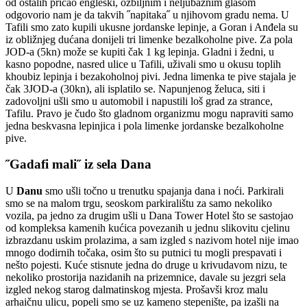
od ostalih pričao engleski, ozbiljnim i neljubaznim glasom
odgovorio nam je da takvih ˝napitaka˝ u njihovom gradu nema. U
Tafili smo zato kupili ukusne jordanske lepinje, a Goran i Anđela su
iz obližnjeg dućana donijeli tri limenke bezalkoholne pive. Za pola
JOD-a (5kn) može se kupiti čak 1 kg lepinja. Gladni i žedni, u
kasno popodne, nasred ulice u Tafili, uživali smo u okusu toplih
khoubiz lepinja i bezakoholnoj pivi. Jedna limenka te pive stajala je
čak 3JOD-a (30kn), ali isplatilo se. Napunjenog želuca, siti i
zadovoljni ušli smo u automobil i napustili loš grad za strance,
Tafilu. Pravo je čudo što gladnom organizmu mogu napraviti samo
jedna beskvasna lepinjica i pola limenke jordanske bezalkoholne
pive.
˝Gadafi mali˝ iz sela Dana
U
Danu
smo ušli točno u trenutku spajanja dana i noći. Parkirali
smo se na malom trgu, seoskom parkiralištu za samo nekoliko
vozila, pa jedno za drugim ušli u Dana Tower Hotel što se sastojao
od kompleksa kamenih kućica povezanih u jednu slikovitu cjelinu
izbrazdanu uskim prolazima, a sam izgled s nazivom hotel nije imao
mnogo dodirnih točaka, osim što su putnici tu mogli prespavati i
nešto pojesti. Kuće stisnute jedna do druge u krivudavom nizu, te
nekoliko prostorija nazidanih na prizemnice, davale su jezgri sela
izgled nekog starog dalmatinskog mjesta. Prošavši kroz malu
arhaičnu ulicu, popeli smo se uz kameno stepenište, pa izašli na