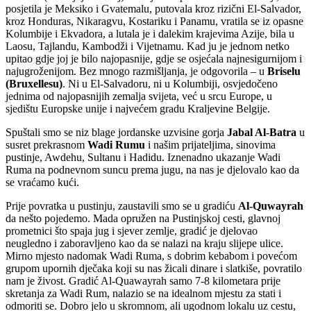
posjetila je Meksiko i Gvatemalu, putovala kroz rizični El-Salvador,
kroz Honduras, Nikaragvu, Kostariku i Panamu, vratila se iz opasne
Kolumbije i Ekvadora, a lutala je i dalekim krajevima Azije, bila u
Laosu, Tajlandu, Kambodži i Vijetnamu. Kad ju je jednom netko
upitao gdje joj je bilo najopasnije, gdje se osjećala najnesigurnijom i
najugroženijom. Bez mnogo razmišljanja, je odgovorila – u
Briselu
(Bruxellesu)
. Ni u El-Salvadoru, ni u Kolumbiji, osvjedočeno
jednima od najopasnijih zemalja svijeta, već u srcu Europe, u
sjedištu Europske unije i najvećem gradu Kraljevine Belgije.
Spuštali smo se niz blage jordanske uzvisine gorja
Jabal Al-Batra
u
susret prekrasnom
Wadi Rumu
i našim prijateljima, sinovima
pustinje, Awdehu, Sultanu i Hadidu. Iznenadno ukazanje Wadi
Ruma na podnevnom suncu prema jugu, na nas je djelovalo kao da
se vraćamo kući.
Prije povratka u pustinju, zaustavili smo se u gradiću
Al-Quwayrah
da nešto pojedemo. Mada opružen na Pustinjskoj cesti, glavnoj
prometnici što spaja jug i sjever zemlje, gradić je djelovao
neugledno i zaboravljeno kao da se nalazi na kraju slijepe ulice.
Mirno mjesto nadomak Wadi Ruma, s dobrim kebabom i povećom
grupom upornih dječaka koji su nas žicali dinare i slatkiše, povratilo
nam je živost. Gradić Al-Quawayrah samo 7-8 kilometara prije
skretanja za Wadi Rum, nalazio se na idealnom mjestu za stati i
odmoriti se. Dobro jelo u skromnom, ali ugodnom lokalu uz cestu,