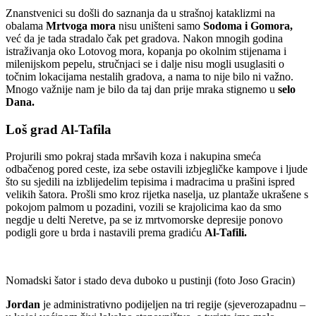
Znanstvenici su došli do saznanja da u strašnoj kataklizmi na
obalama
Mrtvoga mora
nisu uništeni samo
Sodoma i Gomora,
već da je tada stradalo čak pet gradova. Nakon mnogih godina
istraživanja oko Lotovog mora, kopanja po okolnim stijenama i
milenijskom pepelu, stručnjaci se i dalje nisu mogli usuglasiti o
točnim lokacijama nestalih gradova, a nama to nije bilo ni važno.
Mnogo važnije nam je bilo da taj dan prije mraka stignemo u
selo
Dana.
Loš grad Al-Tafila
Projurili smo pokraj stada mršavih koza i nakupina smeća
odbačenog pored ceste, iza sebe ostavili izbjegličke kampove i ljude
što su sjedili na izblijedelim tepisima i madracima u prašini ispred
velikih šatora. Prošli smo kroz rijetka naselja, uz plantaže ukrašene s
pokojom palmom u pozadini, vozili se krajolicima kao da smo
negdje u delti Neretve, pa se iz mrtvomorske depresije ponovo
podigli gore u brda i nastavili prema gradiću
Al-Tafili.
Nomadski šator i stado deva duboko u pustinji (foto Joso Gracin)
Jordan
je administrativno podijeljen na tri regije (sjeverozapadnu –