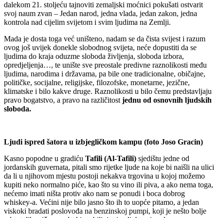
dalekom 21. stoljeću tajnoviti zemaljski moćnici pokušati ostvarit
svoj naum zvan – Jedan narod, jedna vlada, jedan zakon, jedna
kontrola nad cijelim svijetom i svim ljudima na Zemlji.
Mada je dosta toga već uništeno, nadam se da čista svijest i razum
ovog još uvijek donekle slobodnog svijeta, neće dopustiti da se
ljudima do kraja oduzme sloboda življenja, sloboda izbora,
opredjeljenja…, te unište sve preostale predivne raznolikosti među
ljudima, narodima i državama, pa bile one tradicionalne, običajne,
političke, socijalne, religijske, filozofske, monetarne, jezične,
klimatske i bilo kakve druge. Raznolikosti u bilo čemu predstavljaju
pravo bogatstvo, a pravo na različitost
jednu od osnovnih ljudskih
sloboda.
Ljudi ispred šatora u izbjegličkom kampu (foto Joso Gracin)
Kasno popodne u gradiću
Tafili (Al-Tafili)
sjedištu jedne od
jordanskih guvernata, pitali smo rijetke ljude na koje bi naišli na ulici
da li u njihovom mjestu postoji nekakva trgovina u kojoj možemo
kupiti neko normalno piće, kao što su vino ili piva, a ako nema toga,
nećemo imati ništa protiv ako nam se ponudi i boca dobrog
whiskey-a. Većini nije bilo jasno što ih to uopće pitamo, a jedan
viskoki bradati poslovođa na benzinskoj pumpi, koji je nešto bolje