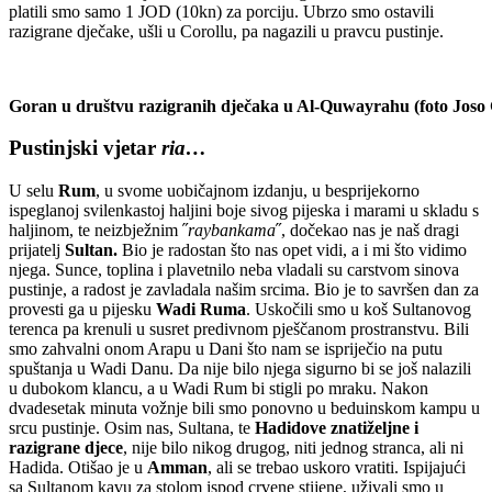
platili smo samo 1 JOD (10kn) za porciju. Ubrzo smo ostavili
razigrane dječake, ušli u Corollu, pa nagazili u pravcu pustinje.
Goran u društvu razigranih dječaka u Al-Quwayrahu (foto Joso 
Pustinjski vjetar
ria…
U selu
Rum
, u svome uobičajnom izdanju, u besprijekorno
ispeglanoj svilenkastoj haljini boje sivog pijeska i marami u skladu s
haljinom, te neizbježnim ˝
raybankama
˝, dočekao nas je naš dragi
prijatelj
Sultan.
Bio je radostan što nas opet vidi, a i mi što vidimo
njega. Sunce, toplina i plavetnilo neba vladali su carstvom sinova
pustinje, a radost je zavladala našim srcima. Bio je to savršen dan za
provesti ga u pijesku
Wadi Ruma
. Uskočili smo u koš Sultanovog
terenca pa krenuli u susret predivnom pješčanom prostranstvu. Bili
smo zahvalni onom Arapu u Dani što nam se ispriječio na putu
spuštanja u Wadi Danu. Da nije bilo njega sigurno bi se još nalazili
u dubokom klancu, a u Wadi Rum bi stigli po mraku. Nakon
dvadesetak minuta vožnje bili smo ponovno u beduinskom kampu u
srcu pustinje. Osim nas, Sultana, te
Hadidove znatiželjne i
razigrane djece
, nije bilo nikog drugog, niti jednog stranca, ali ni
Hadida. Otišao je u
Amman
, ali se trebao uskoro vratiti. Ispijajući
sa Sultanom kavu za stolom ispod crvene stijene, uživali smo u