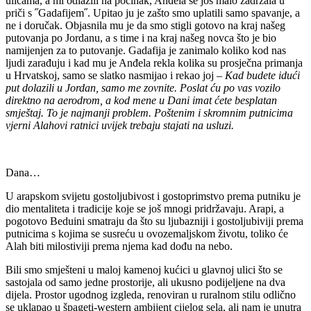
ulicama, a mi odlazili na počinak, Anđela se još malo zadržala u
priči s ˝Gadafijem˝. Upitao ju je zašto smo uplatili samo spavanje, a
ne i doručak. Objasnila mu je da smo stigli gotovo na kraj našeg
putovanja po Jordanu, a s time i na kraj našeg novca što je bio
namijenjen za to putovanje. Gadafija je zanimalo koliko kod nas
ljudi zarađuju i kad mu je Anđela rekla kolika su prosječna primanja
u Hrvatskoj, samo se slatko nasmijao i rekao joj –
Kad budete idući
put dolazili u Jordan, samo me zovnite.
Poslat ću po vas vozilo
direktno na aerodrom, a kod mene u Dani imat ćete besplatan
smještaj. To je najmanji problem. Poštenim i skromnim putnicima
vjerni Alahovi ratnici uvijek trebaju stajati na usluzi.
Dana…
U arapskom svijetu gostoljubivost i gostoprimstvo prema putniku je
dio mentaliteta i tradicije koje se još mnogi pridržavaju. Arapi, a
pogotovo Beduini smatraju da što su ljubazniji i gostoljubiviji prema
putnicima s kojima se susreću u ovozemaljskom životu, toliko će
Alah biti milostiviji prema njema kad dođu na nebo.
Bili smo smješteni u maloj kamenoj kućici u glavnoj ulici što se
sastojala od samo jedne prostorije, ali ukusno podijeljene na dva
dijela. Prostor ugodnog izgleda, renoviran u ruralnom stilu odlično
se uklapao u špageti-western ambijent cijelog sela, ali nam je unutra