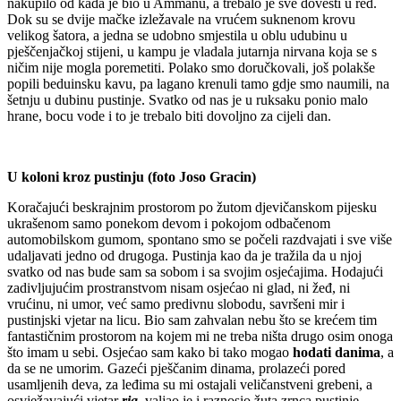
nakupilo od kada je bio u Ammanu, a trebalo je sve dovesti u red.
Dok su se dvije mačke izležavale na vrućem suknenom krovu
velikog šatora, a jedna se udobno smjestila u oblu udubinu u
pješčenjačkoj stijeni, u kampu je vladala jutarnja nirvana koja se s
ničim nije mogla poremetiti. Polako smo doručkovali, još polakše
popili beduinsku kavu, pa lagano krenuli tamo gdje smo naumili, na
šetnju u dubinu pustinje. Svatko od nas je u ruksaku ponio malo
hrane, bocu vode i to je trebalo biti dovoljno za cijeli dan.
U koloni kroz pustinju (foto Joso Gracin)
Koračajući beskrajnim prostorom po žutom djevičanskom pijesku
ukrašenom samo ponekom devom i pokojom odbačenom
automobilskom gumom, spontano smo se počeli razdvajati i sve više
udaljavati jedno od drugoga. Pustinja kao da je tražila da u njoj
svatko od nas bude sam sa sobom i sa svojim osjećajima. Hodajući
zadivljujućim prostranstvom nisam osjećao ni glad, ni žeđ, ni
vrućinu, ni umor, već samo predivnu slobodu, savršeni mir i
pustinjski vjetar na licu. Bio sam zahvalan nebu što se krećem tim
fantastičnim prostorom na kojem mi ne treba ništa drugo osim onoga
što imam u sebi. Osjećao sam kako bi tako mogao
hodati danima
, a
da se ne umorim. Gazeći pješčanim dinama, prolazeći pored
usamljenih deva, za leđima su mi ostajali veličanstveni grebeni, a
osvježavajući vjetar
ria
, valjao je i raznosio žuta zrnca pustinje