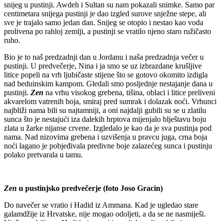
snijeg u pustinji. Awdeh i Sultan su nam pokazali snimke. Samo par
centimetara snijega pustinji je dao izgled surove snježne stepe, ali
sve je trajalo samo jedan dan. Snijeg se otopio i nestao kao voda
prolivena po rahloj zemlji, a pustinji se vratilo njeno staro ružičasto
ruho.
Bio je to naš predzadnji dan u Jordanu i naša predzadnja večer u
pustinji. U predvečerje, Nina i ja smo se uz izbrazdane krušljive
litice popeli na vrh ljubičaste stijene što se gotovo okomito izdigla
nad beduinskim kampom. Gledali smo posljednje nestajanje dana u
pustinji.
Zen
na vrhu visokog grebena, tišina, oblaci i litice preliveni
akvarelom vatrenih boja, smiraj pred sumrak i dolazak noći. Vrhunci
najbliži nama bili su najtamniji, a oni najdalji gubili su se u zlatilu
sunca što je nestajući iza dalekih hrptova mijenjalo blještavu boju
zlata u žarke nijanse crvene. Izgledalo je kao da je sva pustinja pod
nama. Nad nizovima grebena i uzvišenja u pravcu juga, crna boja
noći lagano je pobjeđivala predivne boje zalazećeg sunca i pustinju
polako pretvarala u tamu.
Zen
u pustinjsko predvečerje (foto Joso Gracin)
Do navečer se vratio i Hadid iz Ammana. Kad je ugledao stare
galamdžije iz Hrvatske, nije mogao odoljeti, a da se ne nasmiješi.