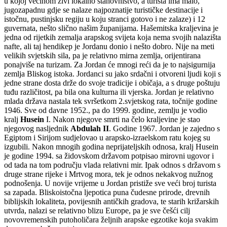
u kojoj većinom živi lokalno stanovništvo, a turista ima malo,
jugozapadnu gdje se nalaze najpoznatije turističke destinacije i
istočnu, pustinjsku regiju u koju stranci gotovo i ne zalaze) i 12
guvernata, nešto slično našim županijama. Hašemitska kraljevina je
jedna od rijetkih zemalja arapskog svijeta koja nema svojih nalazišta
nafte, ali taj hendikep je Jordanu donio i nešto dobro. Nije na meti
velikih svjetskih sila, pa je relativno mirna zemlja, orijentirana
ponajviše na turizam. Za Jordan će mnogi reći da je to najsigurnija
zemlja Bliskog istoka. Jordanci su jako srdačni i otvoreni ljudi koji s
jedne strane dosta drže do svoje tradicije i običaja, a s druge poštuju
tuđu različitost, pa bila ona kulturna ili vjerska. Jordan je relativno
mlada država nastala tek svršetkom 2.svjetskog rata, točnije godine
1946. Sve od davne 1952., pa do 1999. godine, zemlju je vodio
kralj
Husein
I. Nakon njegove smrti na čelo kraljevine je stao
njegovog nasljednik
Abdulah II
. Godine 1967. Jordan je zajedno s
Egiptom i Sirijom sudjelovao u arapsko-izraelskom ratu kojeg su
izgubili. Nakon mnogih godina neprijateljskih odnosa, kralj Husein
je godine 1994. sa židovskom državom potpisao mirovni ugovor i
od tada na tom području vlada relativni mir. Ipak odnos s državom s
druge strane rijeke i Mrtvog mora, tek je odnos nekakvog nužnog
podnošenja. U novije vrijeme u Jordan pristiže sve veći broj turista
sa zapada. Bliskoistočna ljepotica puna čudesne prirode, drevnih
biblijskih lokaliteta, povijesnih antičkih gradova, te starih križarskih
utvrda, nalazi se relativno blizu Europe, pa je sve češći cilj
novovremenskih putoholičara željnih arapske egzotike koja svakim