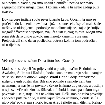
bilo pomalo hladno, pa smo upalili električnu peć da bar malo
zagrijemo mrtvi ustajali zrak. Tko zna kada je tu netko zadnji puta
spavao.
Dok su cure ispijale svoju prvu jutarnju kavu, Goran i ja smo se
prošetali do kamenih razvalina s južne strane sela. Ispred male štale
maštovito uklopljene u podnožje monolitne stijene, stajao je šutljivi
magarčić živopisno upotpunjavajući sliku cijelog mjesta. Mogli smo
primjetiti da svugdje uokolo ima mnogo kamenih ruševina.
Pretpostavili smo da su posljedica potresa koji na tom području i
nisu rijetkost.
Večernji susret sa selom Dana (foto Joso Gracin)
Mada smo se željeli što prije vratiti u pustinju našim Beduinima,
Awdahu, Sultanu i Hadidu
, hodali smo prema kraju sela u namjeri
da se spustimo u duboki kanjon
Wadi Dana
i dolje pronađemo
špilje drevnih pustinjaka. Bili smo pomalo i nemotivirani tim
naumom, jer nas je na povratku čekao iznimno dug uspon, a pustinja
nas je sve više obuzimala. Silazak u duboki klanac, pa nakon toga
povratak u selo, trajali bi i nekoliko sati. Došli smo do ruba provalije
i početka puta za dolje, razmišljajući što da učinimo, a onda se ˝iz
niotkuda˝ pokraj nas stvorio jedan Arap i riješio nam dilemu. Rekao