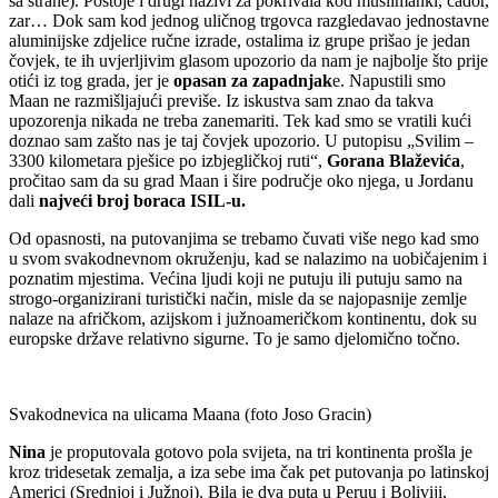
sa strane). Postoje i drugi nazivi za pokrivala kod muslimanki, čador,
zar… Dok sam kod jednog uličnog trgovca razgledavao jednostavne
aluminijske zdjelice ručne izrade, ostalima iz grupe prišao je jedan
čovjek, te ih uvjerljivim glasom upozorio da nam je najbolje što prije
otići iz tog grada, jer je
opasan za zapadnjak
e. Napustili smo
Maan ne razmišljajući previše. Iz iskustva sam znao da takva
upozorenja nikada ne treba zanemariti. Tek kad smo se vratili kući
doznao sam zašto nas je taj čovjek upozorio. U putopisu „Svilim –
3300 kilometara pješice po izbjegličkoj ruti“,
Gorana Blaževića
,
pročitao sam da su grad Maan i šire područje oko njega, u Jordanu
dali
najveći broj boraca ISIL-u.
Od opasnosti, na putovanjima se trebamo čuvati više nego kad smo
u svom svakodnevnom okruženju, kad se nalazimo na uobičajenim i
poznatim mjestima. Većina ljudi koji ne putuju ili putuju samo na
strogo-organizirani turistički način, misle da se najopasnije zemlje
nalaze na afričkom, azijskom i južnoameričkom kontinentu, dok su
europske države relativno sigurne. To je samo djelomično točno.
Svakodnevica na ulicama Maana (foto Joso Gracin)
Nina
je proputovala gotovo pola svijeta, na tri kontinenta prošla je
kroz tridesetak zemalja, a iza sebe ima čak pet putovanja po latinskoj
Americi (Srednjoj i Južnoj). Bila je dva puta u Peruu i Boliviji,