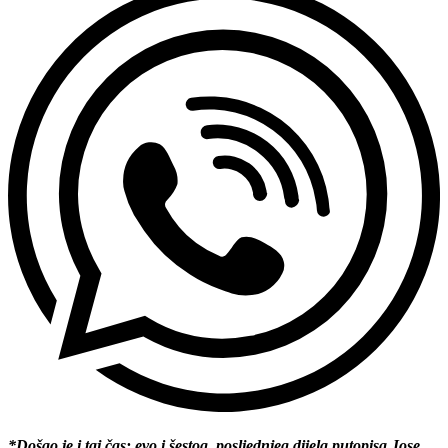
*Došao je i taj čas: evo i šestog, posljednjeg dijela putopisa
Jose