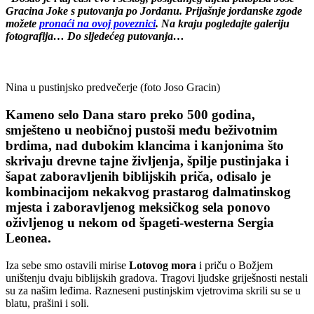
Gracina Joke
s putovanja po Jordanu. Prijašnje jordanske zgode
možete
pronaći na ovoj poveznici
. Na kraju pogledajte galeriju
fotografija… Do sljedećeg putovanja…
Nina u pustinjsko predvečerje (foto Joso Gracin)
Kameno selo Dana staro preko 500 godina,
smješteno u neobičnoj pustoši među beživotnim
brdima, nad dubokim klancima i kanjonima što
skrivaju drevne tajne življenja, špilje pustinjaka i
šapat zaboravljenih biblijskih priča, odisalo je
kombinacijom nekakvog prastarog dalmatinskog
mjesta i zaboravljenog meksičkog sela ponovo
oživljenog u nekom od špageti-westerna Sergia
Leonea.
Iza sebe smo ostavili mirise
Lotovog mora
i priču o Božjem
uništenju dvaju biblijskih gradova. Tragovi ljudske griješnosti nestali
su za našim leđima. Razneseni pustinjskim vjetrovima skrili su se u
blatu, prašini i soli.