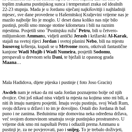
toplim zrakama pustinjskog sunca i temperaturi zraka od idealnih
22-23 stupnja. Mada je u Jordanu siječanj najkišovitiji i najhladniji
mjesec, sve dane provedene u Hašemitskoj Kraljevini vrijeme nas je
mazilo najbolje što je moglo. U deset dana koliko nas nije bilo
pustinji, prošli smo mnoge stotine kilometara i bili na raznim
mjestima. Posjetili smo ˝Pustinjsku ružu˝
Petru
, bili u četvero-
milijunskom
Amman
u, vidjeli antički
Jerash
i križarski
Al-Karak
,
stajali na svetoj rijeci
Jordan
i svetoj planini
Nebo
, bili na mjestu
Isusovog
krštenja, kupali se u
Mrtvome
moru, otkrivali fantastične
kanjone
Wadi Mujib i Wadi Numeira
, posjetili
Sodomu
,
prespavali u drevnom selu
Dani
, te bježali iz opasnog grada
Maana
…
Mala Hadidova, dijete pijeska i pustinje ( foto Joso Gracin)
Awdeh
nam je rekao da mi sada Jordan poznajemo bolje od njih
dvojice. Oni još nikad nisu vidjeli ta mjesta na kojima smo mi bili, a
niti ih imaju namjeru posjetiti. Imaju svoju pustinju, svoj Wadi Rum,
svoju državu u državi i to im je dovoljno. Ostali dio Jordana ih baš
puno i ne zanima. Beduinima nije domovina neka određena država,
već svojom domovinom smatraju svoje pustinjsko prostranstvo. U
vrijeme dok smo mi napuštali Petru i odlazili prema Ammanu u
pustinji je, za ne povjerovati, pao i
snijeg.
To je trebalo doživjeti,