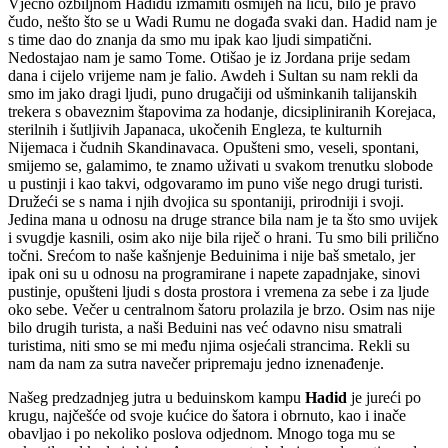
Vječno ozbiljnom Hadidu izmamiti osmijeh na licu, bilo je pravo
čudo, nešto što se u Wadi Rumu ne događa svaki dan. Hadid nam je
s time dao do znanja da smo mu ipak kao ljudi simpatični.
Nedostajao nam je samo Tome. Otišao je iz Jordana prije sedam
dana i cijelo vrijeme nam je falio. Awdeh i Sultan su nam rekli da
smo im jako dragi ljudi, puno drugačiji od ušminkanih talijanskih
trekera s obaveznim štapovima za hodanje, dicsipliniranih Korejaca,
sterilnih i šutljivih Japanaca, ukočenih Engleza, te kulturnih
Nijemaca i čudnih Skandinavaca. Opušteni smo, veseli, spontani,
smijemo se, galamimo, te znamo uživati u svakom trenutku slobode
u pustinji i kao takvi, odgovaramo im puno više nego drugi turisti.
Družeći se s nama i njih dvojica su spontaniji, prirodniji i svoji.
Jedina mana u odnosu na druge strance bila nam je ta što smo uvijek
i svugdje kasnili, osim ako nije bila riječ o hrani. Tu smo bili prilično
točni. Srećom to naše kašnjenje Beduinima i nije baš smetalo, jer
ipak oni su u odnosu na programirane i napete zapadnjake, sinovi
pustinje, opušteni ljudi s dosta prostora i vremena za sebe i za ljude
oko sebe. Večer u centralnom šatoru prolazila je brzo. Osim nas nije
bilo drugih turista, a naši Beduini nas već odavno nisu smatrali
turistima, niti smo se mi među njima osjećali strancima. Rekli su
nam da nam za sutra navečer pripremaju jedno iznenađenje.
Našeg predzadnjeg jutra u beduinskom kampu
Hadid
je jureći po
krugu, najčešće od svoje kućice do šatora i obrnuto, kao i inače
obavljao i po nekoliko poslova odjednom. Mnogo toga mu se