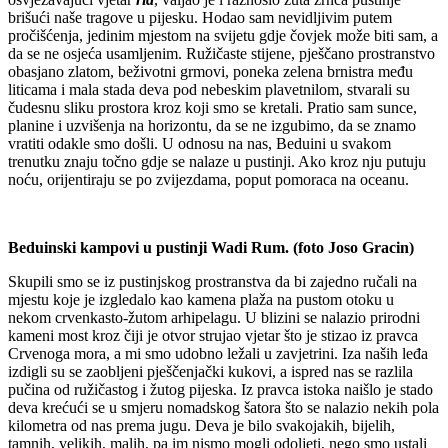
brišući naše tragove u pijesku. Hodao sam nevidljivim putem
pročišćenja, jedinim mjestom na svijetu gdje čovjek može biti sam, a
da se ne osjeća usamljenim. Ružičaste stijene, pješčano prostranstvo
obasjano zlatom, beživotni grmovi, poneka zelena brnistra među
liticama i mala stada deva pod nebeskim plavetnilom, stvarali su
čudesnu sliku prostora kroz koji smo se kretali. Pratio sam sunce,
planine i uzvišenja na horizontu, da se ne izgubimo, da se znamo
vratiti odakle smo došli. U odnosu na nas, Beduini u svakom
trenutku znaju točno gdje se nalaze u pustinji. Ako kroz nju putuju
noću, orijentiraju se po zvijezdama, poput pomoraca na oceanu.
Beduinski kampovi u pustinji Wadi Rum. (foto Joso Gracin)
Skupili smo se iz pustinjskog prostranstva da bi zajedno ručali na
mjestu koje je izgledalo kao kamena plaža na pustom otoku u
nekom crvenkasto-žutom arhipelagu. U blizini se nalazio prirodni
kameni most kroz čiji je otvor strujao vjetar što je stizao iz pravca
Crvenoga mora, a mi smo udobno ležali u zavjetrini. Iza naših leđa
izdigli su se zaobljeni pješčenjački kukovi, a ispred nas se razlila
pučina od ružičastog i žutog pijeska. Iz pravca istoka naišlo je stado
deva krećući se u smjeru nomadskog šatora što se nalazio ­nekih pola
kilometra od nas prema jugu. Deva je bilo svakojakih, bijelih,
tamnih, velikih, malih, pa im nismo mogli odoljeti, nego smo ustali