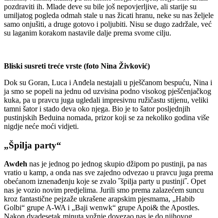
pozdraviti ih. Mlade deve su bile još nepovjerljive, ali starije su
umiljatog pogleda odmah stale u nas žicati hranu, neke su nas željele
samo onjušiti, a druge gotovo i poljubiti. Nisu se dugo zadržale, već
su laganim korakom nastavile dalje prema svome cilju.
Bliski susreti treće vrste (foto Nina Živković)
Dok su Goran, Luca i Anđela nestajali u pješčanom bespuću, Nina i
ja smo se popeli na jednu od uzvisina podno visokog pješčenjačkog
kuka, pa u pravcu juga ugledali impresivnu ružičastu stijenu, veliki
tamni šator i stado deva oko njega. Bio je to šator posljednjih
pustinjskih Beduina nomada, prizor koji se za nekoliko godina više
nigdje neće moći vidjeti.
„Špilja party“
Awdeh
nas je jednog po jednog skupio džipom po pustinji, pa nas
vratio u kamp, a onda nas sve zajedno odvezao u pravcu juga prema
obećanom iznenađenju koje se zvalo ˝špilja party u pustinji˝. Opet
nas je vozio novim predjelima. Jurili smo prema zalazećem suncu
kroz fantastične pejzaže ukrašene arapskim pjesmama, „Habib
Golbi“ grupe A-WA i „Baji wenwk“ grupe Apoi& the Apostles.
Nakon dvadesetak minuta vožnje dovezao nas je do njihovog