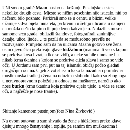
Ušli smo u gradić
Maan
nastao na križanju Pustinjske ceste s
nekoliko drugih cesta. Mjesto se ničim posebnim nije isticalo, niti po
nečemu bilo poznato. Parkirali smo se u centru u blizini velike
džamije s dva bijela minareta, pa krenuli u šetnju ulicama u namjeri
da možda nešto kupimo ili pojedemo kakvo jelo. Nalazili smo se u
samome srcu grada, obilazili štandove, fotografirali zanimljive
detalje, ulice, ljude…, te pazili da se međusobno previše ne
razdvajamo. Primjetio sam da na ulicama Maana gotovo sve žena
osim djevojčica prekrivaju glave
hidžabom
(marama ili veo s kojom
se prekriva kosa i vrat, a lice se vidi), a neke su bile umotane i u
nikab (crna tkanina s kojom se prekriva cijela glava i samo se vide
oči). U Jordanu sam prvi put na taj islamski običaj počeo gledati
drugačijim očima. Cijeli život slušam kako ta nazadna i primitivna
muslimanska tradicija ženama oduzima slobodu i kako su zbog toga
u neravnopravnom položaju u odnosu na muškarce, naročito ako
nose
burku
(crnu tkaninu koja prekriva cijelo tijelo, a vide se samo
oči, a najčešće je nose Iranke).
Skitanje kamenom pustinjom(foto Nina Živković )
Na ovom putovanju sam shvatio da žene s hidžabom preko glave
djeluju mnogo ženstvenije i toplije, pa samim tim muškarcima i