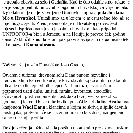
je trebalo obaviti za selo i Gadafija. Kad je čuo odakle smo, rekao je
da je kao pripadnik mirovnih snaga bio u Hrvatskoj za vrijeme rata.
Izgledalo mi je da je za vrijeme Domovinskog rata
pola Jordana
bilo u Hrvatskoj
. Upitali smo ga u kojem je mjestu točno bio, ali se
nije mogao sjetiti. Znao je samo da je u Hrvatskoj proveo šest
mjeseci. Ispričao nam je da je osim u Hrvatskoj, kao pripadnik
UNPROFOR-a bio i u Jemenu, a na Haitiju je proveo čak godinu
dana. Zaključili smo da je on ipak pravi specijalac i da ga nismo tek
tako nazvali
Komandosom.
Naš smještaj u selu Dana (foto Joso Gracin)
Otvaranje turizmu, drevnom selu Dana punom razvalina i
tradicionalnih kamenih kuća, te krivudavih popločanih ili utabanih
ulica, te uskih nepravilnih stepeništa i prolaza, uskoro će u
potpunosti uzeti dušu, uništiti, ruralnu izvornost, etnološku
očuvanost i predivnu autentičnost. Jako brzo, već za nekoliko
godina, taj kameni biser u brdovitoj pustoši iznad
doline Araba
, nad
kanjonom
Wadi Dana
i klancima u kojim se skrivaju špilje davnih
pustinjaka, pretvoriti će se u sterilno mjesto bez duše, namjenjeno
samo stjecanju profita.
Dok je večernja južina vitlala prašinu u kamenim prolazima i uskim