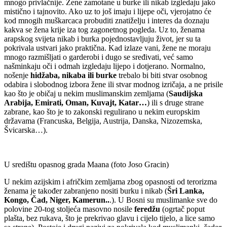
mnogo privlačnije. Žene zamotane u burke ili nikab izgledaju jako
mistično i tajnovito. Ako uz to još imaju i lijepe oči, vjerojatno će
kod mnogih muškarcaca probuditi znatiželju i interes da doznaju
kakva se žena krije iza tog zagonetnog pogleda. Uz to, ženama
arapskog svijeta nikab i burka pojednostavljuju život, jer su ta
pokrivala ustvari jako praktična. Kad izlaze vani, žene ne moraju
mnogo razmišljati o garderobi i dugo se sređivati, već samo
našminkaju oči i odmah izgledaju lijepo i dotjerano. Normalno,
nošenje
hidžaba, nikaba ili burke
trebalo bi biti stvar osobnog
odabira i slobodnog izbora žene ili stvar modnog izričaja, a ne prisile
kao što je običaj u nekim muslimanskim zemljama (
Saudijska
Arabija, Emirati, Oman, Kuvajt, Katar…
) ili s druge strane
zabrane, kao što je to zakonski regulirano u nekim europskim
državama (Francuska, Belgija, Austrija, Danska, Nizozemska,
Švicarska…).
U središtu opasnog grada Maana (foto Joso Gracin)
U nekim azijskim i afričkim zemljama zbog opasnosti od terorizma
ženama je također zabranjeno nositi burku i nikab (
Šri Lanka,
Kongo, Čad, Niger, Kamerun..
.). U Bosni su muslimanke sve do
polovine 20-tog stoljeća masovno nosile
feredžu
(ogrtač poput
plašta, bez rukava, što je prekrivao glavu i cijelo tijelo, a lice samo