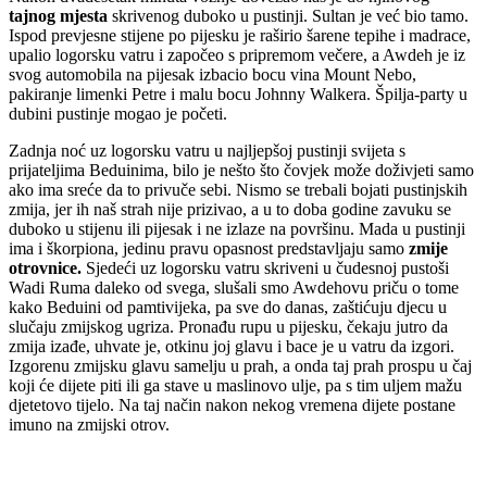
tajnog mjesta
skrivenog duboko u pustinji. Sultan je već bio tamo.
Ispod prevjesne stijene po pijesku je raširio šarene tepihe i madrace,
upalio logorsku vatru i započeo s pripremom večere, a Awdeh je iz
svog automobila na pijesak izbacio bocu vina Mount Nebo,
pakiranje limenki Petre i malu bocu Johnny Walkera. Špilja-party u
dubini pustinje mogao je početi.
Zadnja noć uz logorsku vatru u najljepšoj pustinji svijeta s
prijateljima Beduinima, bilo je nešto što čovjek može doživjeti samo
ako ima sreće da to privuče sebi. Nismo se trebali bojati pustinjskih
zmija, jer ih naš strah nije prizivao, a u to doba godine zavuku se
duboko u stijenu ili pijesak i ne izlaze na površinu. Mada u pustinji
ima i škorpiona, jedinu pravu opasnost predstavljaju samo
zmije
otrovnice.
Sjedeći uz logorsku vatru skriveni u čudesnoj pustoši
Wadi Ruma daleko od svega, slušali smo Awdehovu priču o tome
kako Beduini od pamtivijeka, pa sve do danas, zaštićuju djecu u
slučaju zmijskog ugriza. Pronađu rupu u pijesku, čekaju jutro da
zmija izađe, uhvate je, otkinu joj glavu i bace je u vatru da izgori.
Izgorenu zmijsku glavu samelju u prah, a onda taj prah prospu u čaj
koji će dijete piti ili ga stave u maslinovo ulje, pa s tim uljem mažu
djetetovo tijelo. Na taj način nakon nekog vremena dijete postane
imuno na zmijski otrov.