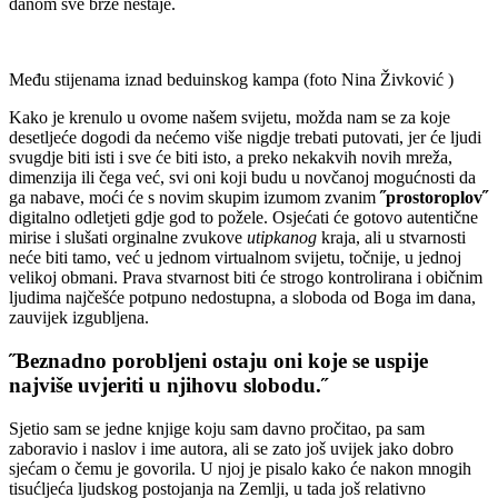
danom sve brže nestaje.
Među stijenama iznad beduinskog kampa (foto Nina Živković )
Kako je krenulo u ovome našem svijetu, možda nam se za koje
desetljeće dogodi da nećemo više nigdje trebati putovati, jer će ljudi
svugdje biti isti i sve će biti isto, a preko nekakvih novih mreža,
dimenzija ili čega već, svi oni koji budu u novčanoj mogućnosti da
ga nabave, moći će s novim skupim izumom zvanim
˝prostoroplov˝
digitalno odletjeti gdje god to požele. Osjećati će gotovo autentične
mirise i slušati orginalne zvukove
utipkanog
kraja, ali u stvarnosti
neće biti tamo, već u jednom virtualnom svijetu, točnije, u jednoj
velikoj obmani. Prava stvarnost biti će strogo kontrolirana i običnim
ljudima najčešće potpuno nedostupna, a sloboda od Boga im dana,
zauvijek izgubljena.
˝Beznadno porobljeni ostaju oni koje se uspije
najviše uvjeriti u njihovu slobodu.˝
Sjetio sam se jedne knjige koju sam davno pročitao, pa sam
zaboravio i naslov i ime autora, ali se zato još uvijek jako dobro
sjećam o čemu je govorila. U njoj je pisalo kako će nakon mnogih
tisućljeća ljudskog postojanja na Zemlji, u tada još relativno