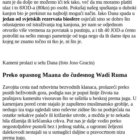
nam je da dolje ne možemo ići tek tako, već da mu moramo platiti
ulaz i to 8JOD-a (80kn) po osobi. Pokušaj našeg spuštanja u duboki
kanjon bio je prekinut na najbolji mogući način. Iako Dana spada u
jedan od svjetskih rezervata biosfere
osjećali smo se dobro što
odustajemo od istraživanja tog kanjona, jer nam se odjednom
otvorilo više vremena za povratak u pustinju, a i tih 40 JOD-a ćemo
potrošiti na nešto mnogo pametnije od toga nego da ih damo tipu za
kojeg ne znamo točno ni tko je, ni što je.
Kameni prolazi u selu Dana (foto Joso Gracin)
Preko opasnog Maana do čudesnog Wadi Ruma
Zavojita cesta nad rubovima bezvodnih klanaca, prolazeći preko
pustih beživotnih gora, podigla nas je poput linije života na
prašnjavu kamenitu visoravan što se raširila u beskraj prema jugu. U
kamenjaru pored ceste stajalo je zapušteno muslimansko groblje, a
nedugo iza toga ugledali smo ruševne zidine što su podsjećala na
ostatke nekakve palače ili križarske utvrde, a možda je to nekada
bila džamija ili kršćanska crkva. Put nas je dalje vodio preko
negostoljubive pustoši bez i jednog stabla, a ogromni željezni
dalekovodi nestajali su u sumaglici daljine u pravocrtnom nizu
prema jugu.