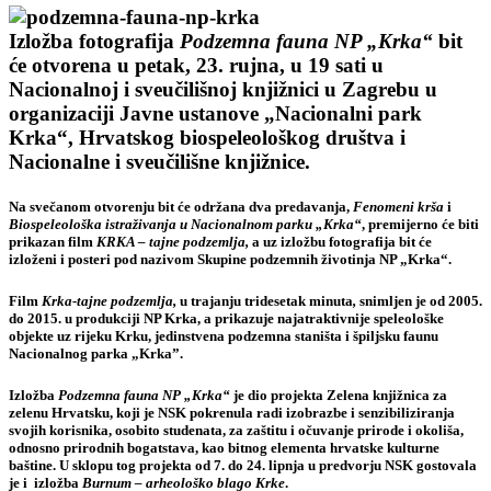
Izložba fotografija
Podzemna fauna NP „Krka“
bit
će otvorena u petak, 23. rujna, u 19 sati u
Nacionalnoj i sveučilišnoj knjižnici u Zagrebu u
organizaciji Javne ustanove „Nacionalni park
Krka“, Hrvatskog biospeleološkog društva i
Nacionalne i sveučilišne knjižnice.
Na svečanom otvorenju bit će održana dva predavanja,
Fenomeni krša
i
Biospeleološka istraživanja u Nacionalnom parku „Krka“
, premijerno će biti
prikazan film
KRKA – tajne podzemlja,
a uz izložbu fotografija bit će
izloženi i posteri pod nazivom Skupine podzemnih životinja NP „Krka“.
Film
Krka-tajne podzemlja,
u trajanju tridesetak minuta
,
snimljen je od 2005.
do 2015. u produkciji NP Krka, a prikazuje najatraktivnije speleološke
objekte uz rijeku Krku, jedinstvena podzemna staništa i špiljsku faunu
Nacionalnog parka „Krka”.
Izložba
Podzemna fauna NP „Krka“
je dio
projekta Zelena knjižnica za
zelenu Hrvatsku, koji je NSK pokrenula radi izobrazbe i senzibiliziranja
svojih korisnika, osobito studenata, za zaštitu i očuvanje prirode i okoliša,
odnosno prirodnih bogatstava, kao bitnog elementa hrvatske kulturne
baštine. U sklopu tog projekta od 7. do 24. lipnja u predvorju NSK gostovala
je i izložba
Burnum – arheološko blago Krke
.