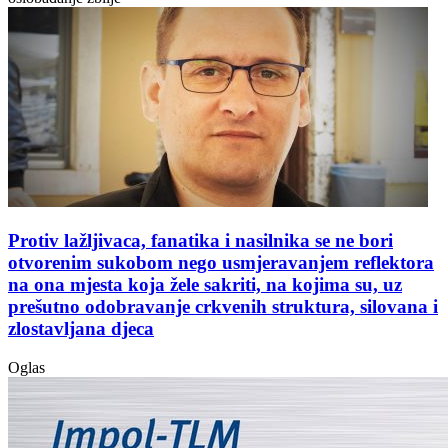
Protiv lažljivaca, fanatika i nasilnika se ne bori
otvorenim sukobom nego usmjeravanjem reflektora
na ona mjesta koja žele sakriti, na kojima su, uz
prešutno odobravanje crkvenih struktura, silovana i
zlostavljana djeca
Oglas