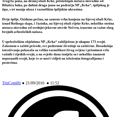
Trogrla jama, na desnoj obali Krke, petstotinjak metara nizvodno od
Bilušića buka, po dubini druga jama na području NP „Krka“, špiljskog je
tipa, s tri manja ulaza i raznolikim špiljskim ukrasima.
Dvije špilje, Oziđana pećina, na samom vrhu kanjona na lijevoj obali Krke,
iznad Roškoga slapa, i Jazinka, na lijevoj obali rijeke Krke, nekoliko stotina
metara nizvodno od srednjovjekovne utvrde Nečven, izuzetno su važne zbog
brojnih arheoloških nalaza.
U speleološkim objektima NP „Krka“ zabilježeno je ukupno 175 svojti.
Zakonom o zaštiti prirode, sve podzemne životinje su zaštićene. Dosadašnja
istraživanja pokazala su veliku raznolikost živog svijeta i prisutnost vrlo
važnih i rijetkih svojti, a na svjetlo dana iznijela su i nekoliko znanosti
nepoznatih svojti, koje će se moći vidjeti na izloženim fotografijama i
posterima.
TrisComHr
●
21/09/2016 ● 11:52