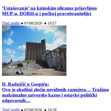
‘Ustašovanje’ na kninskim ulicama prijavljeno
MUP-u, DORH-u i pučkoj pravobraniteljici
TrisComHr
●
07/08/2026 ● 19:57
D. Radojčić u Gospiću:
Ovo je okolišni zločin neviđenih razmjera… Tražimo
maksimalne zatvorske kazne i ostavke politički
odgovornih…
TrisComHr
●
07/08/2026 ● 18:28