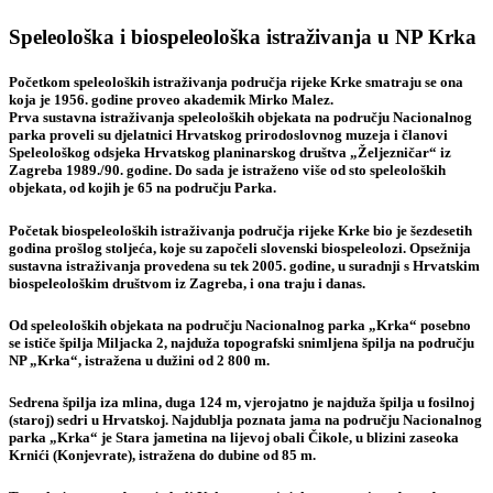
Speleološka i biospeleološka istraživanja u NP Krka
Početkom speleoloških istraživanja područja rijeke Krke smatraju se ona
koja je 1956. godine proveo akademik Mirko Malez.
Prva sustavna istraživanja speleoloških objekata na području Nacionalnog
parka proveli su djelatnici Hrvatskog prirodoslovnog muzeja i članovi
Speleološkog odsjeka Hrvatskog planinarskog društva „Željezničar“ iz
Zagreba 1989./90. godine. Do sada je istraženo više od sto speleoloških
objekata, od kojih je 65 na području Parka.
Početak biospeleoloških istraživanja područja rijeke Krke bio je šezdesetih
godina prošlog stoljeća, koje su započeli slovenski biospeleolozi. Opsežnija
sustavna istraživanja provedena su tek 2005. godine, u suradnji s Hrvatskim
biospeleološkim društvom iz Zagreba, i ona traju i danas.
Od speleoloških objekata na području Nacionalnog parka „Krka“ posebno
se ističe špilja Miljacka 2, najduža topografski snimljena špilja na području
NP „Krka“, istražena u dužini od 2 800 m.
Sedrena špilja iza mlina, duga 124 m, vjerojatno je najduža špilja u fosilnoj
(staroj) sedri u Hrvatskoj. Najdublja poznata jama na području Nacionalnog
parka „Krka“ je Stara jametina na lijevoj obali Čikole, u blizini zaseoka
Krnići (Konjevrate), istražena do dubine od 85 m.