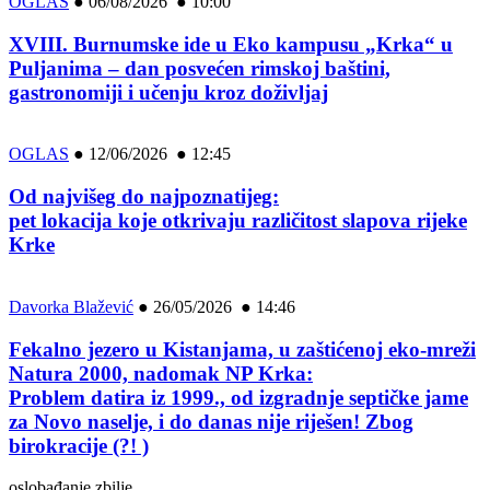
OGLAS
●
06/08/2026 ● 10:00
XVIII. Burnumske ide u Eko kampusu „Krka“ u
Puljanima – dan posvećen rimskoj baštini,
gastronomiji i učenju kroz doživljaj
OGLAS
●
12/06/2026 ● 12:45
Od najvišeg do najpoznatijeg:
pet lokacija koje otkrivaju različitost slapova rijeke
Krke
Davorka Blažević
●
26/05/2026 ● 14:46
Fekalno jezero u Kistanjama, u zaštićenoj eko-mreži
Natura 2000, nadomak NP Krka:
Problem datira iz 1999., od izgradnje septičke jame
za Novo naselje, i do danas nije riješen! Zbog
birokracije (?! )
oslobađanje zbilje