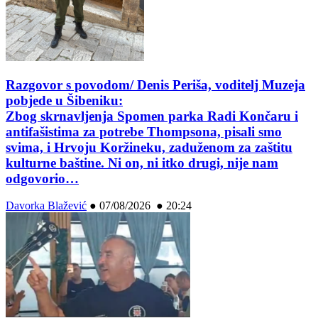
Razgovor s povodom/ Denis Periša, voditelj Muzeja
pobjede u Šibeniku:
Zbog skrnavljenja Spomen parka Radi Končaru i
antifašistima za potrebe Thompsona, pisali smo
svima, i Hrvoju Koržineku, zaduženom za zaštitu
kulturne baštine. Ni on, ni itko drugi, nije nam
odgovorio…
Davorka Blažević
●
07/08/2026 ● 20:24