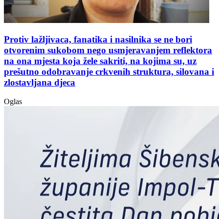
Protiv lažljivaca, fanatika i nasilnika se ne bori
otvorenim sukobom nego usmjeravanjem reflektora
na ona mjesta koja žele sakriti, na kojima su, uz
prešutno odobravanje crkvenih struktura, silovana i
zlostavljana djeca
Oglas