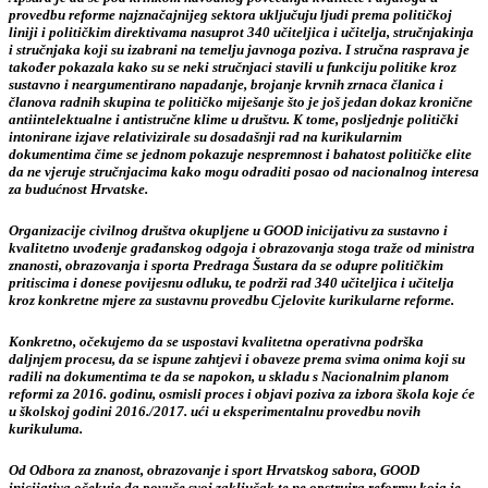
provedbu reforme najznačajnijeg sektora uključuju ljudi prema političkoj
liniji i političkim direktivama nasuprot 340 učiteljica i učitelja, stručnjakinja
i stručnjaka koji su izabrani na temelju javnoga poziva. I stručna rasprava je
također pokazala kako su se neki stručnjaci stavili u funkciju politike kroz
sustavno i neargumentirano napadanje, brojanje krvnih zrnaca članica i
članova radnih skupina te političko miješanje što je još jedan dokaz kronične
antiintelektualne i antistručne klime u društvu. K tome, posljednje politički
intonirane izjave relativizirale su dosadašnji rad na kurikularnim
dokumentima čime se jednom pokazuje nespremnost i bahatost političke elite
da ne vjeruje stručnjacima kako mogu odraditi posao od nacionalnog interesa
za budućnost Hrvatske.
Organizacije civilnog društva okupljene u GOOD inicijativu za sustavno i
kvalitetno uvođenje građanskog odgoja i obrazovanja stoga traže od ministra
znanosti, obrazovanja i sporta Predraga Šustara da se odupre političkim
pritiscima i donese povijesnu odluku, te podrži rad 340 učiteljica i učitelja
kroz konkretne mjere za sustavnu provedbu Cjelovite kurikularne reforme.
Konkretno, očekujemo da se uspostavi kvalitetna operativna podrška
daljnjem procesu, da se ispune zahtjevi i obaveze prema svima onima koji su
radili na dokumentima te da se napokon, u skladu s Nacionalnim planom
reformi za 2016. godinu, osmisli proces i objavi poziva za izbora škola koje će
u školskoj godini 2016./2017. ući u eksperimentalnu provedbu novih
kurikuluma.
Od Odbora za znanost, obrazovanje i sport Hrvatskog sabora, GOOD
inicijativa očekuje da povuče svoj zaključak te ne opstruira reformu koja je