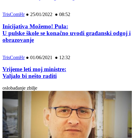
TrisComHr
●
25/01/2022 ● 08:52
Inicijativa Možemo! Pula:
U pulske škole se konačno uvodi građanski odgoj i
obrazovanje
TrisComHr
●
01/06/2021 ● 12:32
Vrijeme leti moj ministre:
Valjalo bi nešto raditi
oslobađanje zbilje