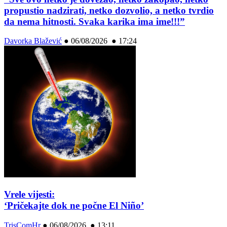
propustio nadzirati, netko dozvolio, a netko tvrdio
da nema hitnosti. Svaka karika ima ime!!!”
Davorka Blažević
●
06/08/2026 ● 17:24
Vrele vijesti:
‘Pričekajte dok ne počne El Niño’
TrisComHr
●
06/08/2026 ● 13:11