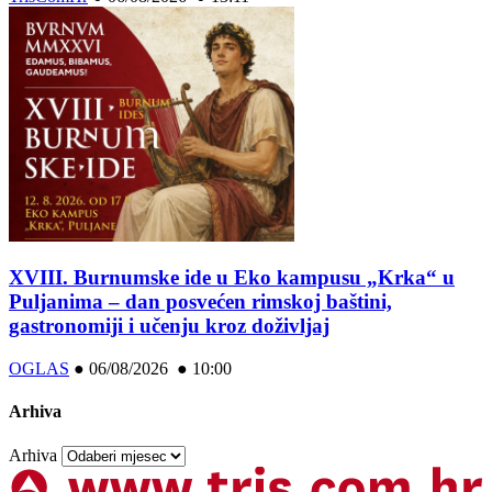
XVIII. Burnumske ide u Eko kampusu „Krka“ u
Puljanima – dan posvećen rimskoj baštini,
gastronomiji i učenju kroz doživljaj
OGLAS
●
06/08/2026 ● 10:00
Arhiva
Arhiva