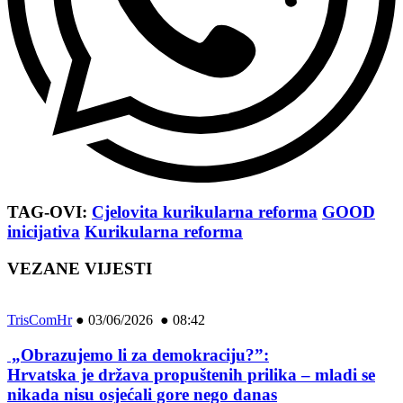
TAG-OVI:
Cjelovita kurikularna reforma
GOOD
inicijativa
Kurikularna reforma
VEZANE VIJESTI
TrisComHr
●
03/06/2026 ● 08:42
„Obrazujemo li za demokraciju?”:
Hrvatska je država propuštenih prilika – mladi se
nikada nisu osjećali gore nego danas