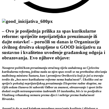
– Ovo je posljednja prilika za spas kurikularne
reforme: spriječite neprijateljsko preuzimanje ili
dajte ostavke! – poručili su danas iz Organizacije
civilnog društva okupljene u GOOD inicijativu za
sustavno i kvalitetno uvođenje građanskog odgoja i
obrazovanja. Evo njihove objave:
Nasuprot političkom preuzimanju stručnog tijela zaduženog za Cjelovitu
kurikularnu reformu, jedina nada za njen spas svodi se na prethodna obećanja
nadležnog ministra Šustara, kao i premijera Oreškovića koji je još u travnju
tvrdio da „bez nove kurikularne reforme nema budućnosti“. Ukoliko oni ne
spriječe pokušaj neprijateljskog preuzimanja Ekspertne radne skupine, na
čijih sedam članova bi saborski Odbor za znanost, obrazovanje i sport želio
dodati svojih netransparentno izabranih 10 izaslanika, bit će to posljedica
Vladinog vrhunskog nemara prema djeci i nebrige prema budućnosti
Hrvatske.
Apsurd je da se pod krinkom navodnog povećanja kvalitete i dijaloga u