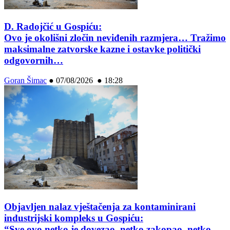
D. Radojčić u Gospiću:
Ovo je okolišni zločin neviđenih razmjera… Tražimo
maksimalne zatvorske kazne i ostavke politički
odgovornih…
Goran Šimac
●
07/08/2026 ● 18:28
Objavljen nalaz vještačenja za kontaminirani
industrijski kompleks u Gospiću:
“Sve ovo netko je dovezao, netko zakopao, netko