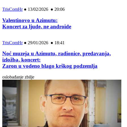
TrisComHr
●
13/02/2026 ● 20:06
Valentinovo u Azimutu:
Koncert za ljude, ne androide
TrisComHr
●
29/01/2026 ● 18:41
Noć muzeja u Azimutu, radionice, predavanja,
izložba, koncert:
Zaron u vodeno blago krškog podzemlja
oslobađanje zbilje