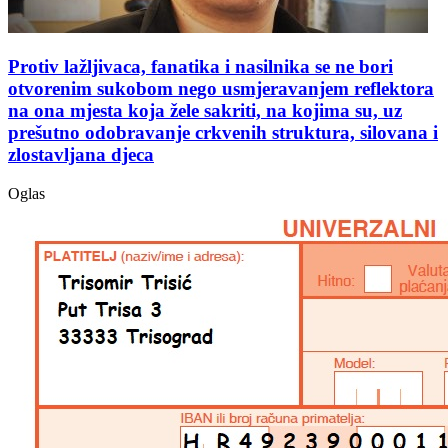
Protiv lažljivaca, fanatika i nasilnika se ne bori
otvorenim sukobom nego usmjeravanjem reflektora
na ona mjesta koja žele sakriti, na kojima su, uz
prešutno odobravanje crkvenih struktura, silovana i
zlostavljana djeca
Oglas