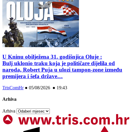
U Kninu obilježena 31. godišnjica Oluje :
Bulj uklonio traku koja je političare dijelila od
naroda, Robert Puja u ulozi tampon-zone između
premijera i šefa države…
TrisComHr
●
05/08/2026 ● 19:43
Arhiva
Arhiva