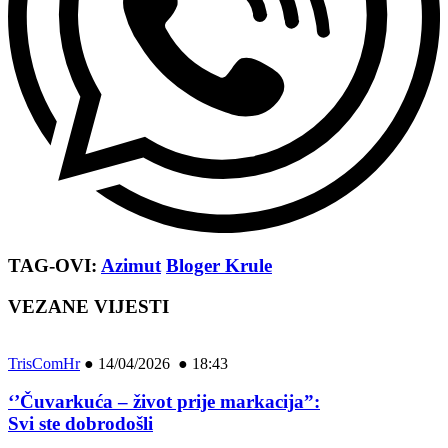
TAG-OVI:
Azimut
Bloger Krule
VEZANE VIJESTI
TrisComHr
●
14/04/2026 ● 18:43
‘’Čuvarkuća – život prije markacija”:
Svi ste dobrodošli