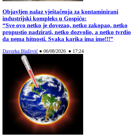
Objavljen nalaz vještačenja za kontaminirani
industrijski kompleks u Gospiću:
“Sve ovo netko je dovezao, netko zakopao, netko
propustio nadzirati, netko dozvolio, a netko tvrdio
da nema hitnosti. Svaka karika ima ime!!!”
Davorka Blažević
●
06/08/2026 ● 17:24