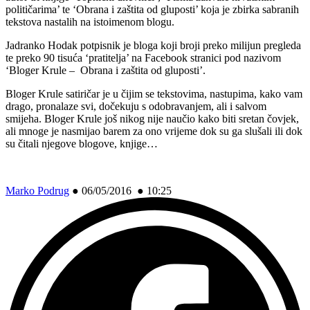
političarima’ te ‘Obrana i zaštita od gluposti’ koja je zbirka sabranih
tekstova nastalih na istoimenom blogu.
Jadranko Hodak potpisnik je bloga koji broji preko milijun pregleda
te preko 90 tisuća ‘pratitelja’ na Facebook stranici pod nazivom
‘Bloger Krule – Obrana i zaštita od gluposti’.
Bloger Krule satiričar je u čijim se tekstovima, nastupima, kako vam
drago, pronalaze svi, dočekuju s odobravanjem, ali i salvom
smijeha. Bloger Krule još nikog nije naučio kako biti sretan čovjek,
ali mnoge je nasmijao barem za ono vrijeme dok su ga slušali ili dok
su čitali njegove blogove, knjige…
Marko Podrug
●
06/05/2016 ● 10:25