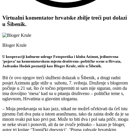
Virtualni komentator hrvatske zbilje treći put dolazi
u Šibenik.
Bloger Krule
U kooperaciji kulturne udruge Fotopoetika i kluba Azimut, jedinstvena
‘pojava’ na komentatorskom mjestu društveno–političke scene u Hrvata,
Jadranko Hodak poznatiji kao Bloger Krule, stiže u Šibenik.
Bit će ovo njegov treći službeni dolazak u Šibenik, a drugi radni
posjet Azimutu gdje stiže u subotu, 7. svibnja. Druženje s blogerom
počinje u 21 sat, što će točno pripremiti ni sam nije siguran, osim da
ima dovoljno ‘mesa’ kad su u pitanju društveno – političke teme s,
uglavnom, Hrvatima u glavnim ulogama.
– Moja predavanja su kao jazz, nikad ne možeš očekivati da ćeš istu
pjesmu čuti dva puta u istom aranžmanu, tako da zaista dođe da je sa
mnom svaki put kao prvi put. Može to biti dva i pol sata priče, mogu
se neke stvari i ponoviti, ali da ne zvuče jednako – kazao je bloger,
autor tri knjige ‘Topnički dnevnici’, ‘Pisma zahvale hrvatskim