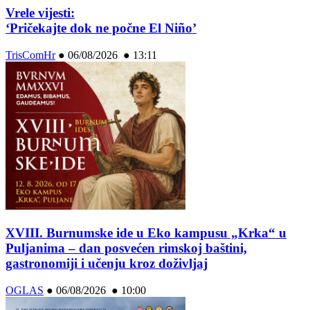
Vrele vijesti:
‘Pričekajte dok ne počne El Niño’
TrisComHr
●
06/08/2026 ● 13:11
XVIII. Burnumske ide u Eko kampusu „Krka“ u
Puljanima – dan posvećen rimskoj baštini,
gastronomiji i učenju kroz doživljaj
OGLAS
●
06/08/2026 ● 10:00