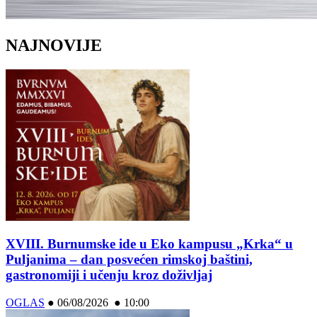
NAJNOVIJE
XVIII. Burnumske ide u Eko kampusu „Krka“ u
Puljanima – dan posvećen rimskoj baštini,
gastronomiji i učenju kroz doživljaj
OGLAS
●
06/08/2026 ● 10:00