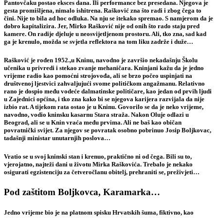
Pantovčaku postao eksces dana. Ili performance bez presedana. Njegova je
gesta promišljena, nimalo ishitrena. Rašković zna što radi i zbog čega to
čini. Nije to bila ad hoc odluka. Na nju se itekako spremao. S namjerom da je
dobro kapitalizira. Jer, Mirko Rašković nije od onih što rado staju pred
kamere. On radije djeluje u neosvijetljenom prostoru. Ali, tko zna, sad kad
ga je krenulo, možda se svjetla reflektora na tom liku zadrže i duže…
Rašković je rođen 1952.,u Kninu, navodno je završio nekadašnju Školu
učenika u privredi i stekao zvanje mehaničara. Kninjani kažu da je jedno
vrijeme radio kao pomoćni strojovođa, ali se brzo počeo uspinjati na
društvenoj ljestvici zahvaljujući svome političkom angažmanu. Relativno
rano je dospio među vodeće dalmatinske političare, kao jedan od prvih ljudi
u Zajednici općina, i tko zna kako bi se njegova karijera razvijala da nije
izbio rat. A tijekom rata ostao je u Kninu. Govorilo se da je neko vrijeme,
navodno, vodio kninsku kasarnu Stara straža. Nakon Oluje odlazi u
Beograd, ali se u Knin vraća među prvima. Ali ne baš kao običan
povratnički svijet. Za njegov se povratak osobno pobrinuo Josip Boljkovac,
tadašnji ministar unutarnjih poslova…
Vratio se u svoj kninski stan i krenuo, praktično ni od čega. Bili su to,
vjerojatno, najteži dani u životu Mirka Raškovića. Trebalo je nekako
osigurati egzistenciju za četveročlanu obitelj, prehraniti se, preživjeti…
Pod zaštitom Boljkovca, Karamarka…
Jedno vrijeme bio je na platnom spisku Hrvatskih šuma, fiktivno, kao