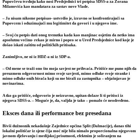
Pupovčevu tvrdnju kako nosi Predsjednici tri potpisa SDSS-a za Zorana
Milanovića kao mandatara za sastav nove Vlade.
– Ja nisam nikome potpisao- ustvrdio je, izravno se konfrontirajući sa
Pupovcem i oduzimajući mu legitimitet da govori i u njegovo ime.
– Svoj ću potpis dati onog trenutka kada kao manjinac osjetim da netko ima
apsolutnu većinu- rekao je mirno i popeo se u Ured Predsjednice kod koje je
došao iskati zaštitu od političkih pritisaka.
Zanimljivo, ne ni iz HDZ-a ni iz SDP-a.
– Od mene se traži ono što moja savjest ne prihvaća. Pritišće me puno njih da
preuzmem odgovornost mimo svoje savjesti, mimo odluke svoje stranke i
mimo odluke onih birača koji su me birali za zastupnika – objašnjavao je
novinarima.
A tko ga pritišće, odgovorio je neizravno, upitan dolaze li ti pritisci iz
njegova SDSS-a. – Moguće je, da, valjda je tako – pomalo će neodređeno.
Eksces dana ili performance bez presedana
Bivši dužnosnik nekadašnje Zajednice općina Split (Dalmacije), danas tihi
lokalni političar iz sjene čija moć nije bila nimalo proporcionalna njegovom
javnom djelovanju i medijskoj prisutnosti, efektnim je soliranjem na