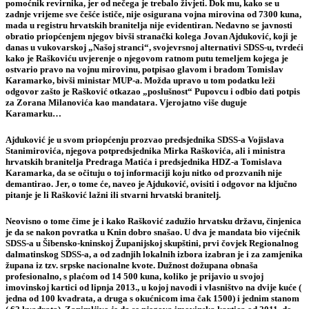
pomoćnik revirnika, jer od nečega je trebalo živjeti. Dok mu, kako se u
zadnje vrijeme sve češće ističe, nije osigurana vojna mirovina od 7300 kuna,
mada u registru hrvatskih branitelja nije evidentiran. Nedavno se javnosti
obratio priopćenjem njegov bivši stranački kolega Jovan Ajduković, koji je
danas u vukovarskoj „Našoj stranci“, svojevrsnoj alternativi SDSS-u, tvrdeći
kako je Raškoviću uvjerenje o njegovom ratnom putu temeljem kojega je
ostvario pravo na vojnu mirovinu, potpisao glavom i bradom Tomislav
Karamarko, bivši ministar MUP-a. Možda upravo u tom podatku leži
odgovor zašto je Rašković otkazao „poslušnost“ Pupovcu i odbio dati potpis
za Zorana Milanovića kao mandatara. Vjerojatno više duguje
Karamarku…
Ajduković je u svom priopćenju prozvao predsjednika SDSS-a Vojislava
Stanimirovića, njegova potpredsjednika Mirka Raškovića, ali i ministra
hrvatskih branitelja Predraga Matića i predsjednika HDZ-a Tomislava
Karamarka, da se očituju o toj informaciji koju nitko od prozvanih nije
demantirao. Jer, o tome će, naveo je Ajduković, ovisiti i odgovor na ključno
pitanje je li Rašković lažni ili stvarni hrvatski branitelj.
Neovisno o tome čime je i kako Rašković zadužio hrvatsku državu, činjenica
je da se nakon povratka u Knin dobro snašao. U dva je mandata bio vijećnik
SDSS-a u Šibensko-kninskoj Županijskoj skupštini, prvi čovjek Regionalnog
dalmatinskog SDSS-a, a od zadnjih lokalnih izbora izabran je i za zamjenika
župana iz tzv. srpske nacionalne kvote. Dužnost dožupana obnaša
profesionalno, s plaćom od 14 500 kuna, koliko je prijavio u svojoj
imovinskoj kartici od lipnja 2013., u kojoj navodi i vlasništvo na dvije kuće (
jedna od 100 kvadrata, a druga s okućnicom ima čak 1500) i jednim stanom