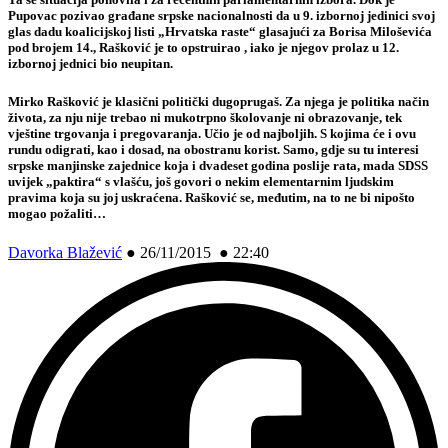
Pupovac pozivao građane srpske nacionalnosti da u 9. izbornoj jedinici svoj
glas dadu koalicijskoj listi „Hrvatska raste“ glasajući za Borisa Miloševića
pod brojem 14., Rašković je to opstruirao , iako je njegov prolaz u 12.
izbornoj jednici bio neupitan.
Mirko Rašković je klasični politički dugoprugaš. Za njega je politika način
života, za nju nije trebao ni mukotrpno školovanje ni obrazovanje, tek
vještine trgovanja i pregovaranja. Učio je od najboljih. S kojima će i ovu
rundu odigrati, kao i dosad, na obostranu korist. Samo, gdje su tu interesi
srpske manjinske zajednice koja i dvadeset godina poslije rata, mada SDSS
uvijek „paktira“ s vlašću, još govori o nekim elementarnim ljudskim
pravima koja su joj uskraćena. Rašković se, međutim, na to ne bi nipošto
mogao požaliti…
Davorka Blažević
●
26/11/2015 ● 22:40