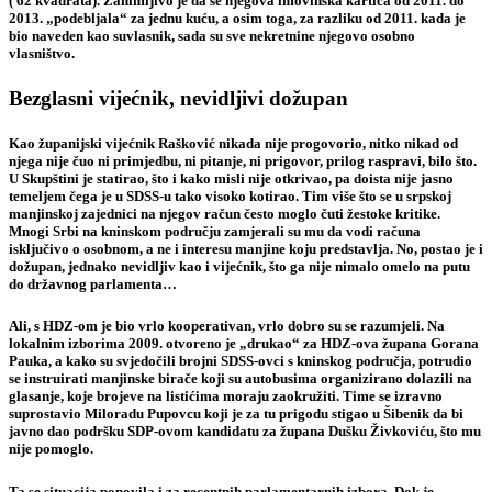
( 62 kvadrata). Zanimljivo je da se njegova imovinska kartica od 2011. do
2013. „podebljala“ za jednu kuću, a osim toga, za razliku od 2011. kada je
bio naveden kao suvlasnik, sada su sve nekretnine njegovo osobno
vlasništvo.
Bezglasni vijećnik, nevidljivi dožupan
Kao županijski vijećnik Rašković nikada nije progovorio, nitko nikad od
njega nije čuo ni primjedbu, ni pitanje, ni prigovor, prilog raspravi, bilo što.
U Skupštini je statirao, što i kako misli nije otkrivao, pa doista nije jasno
temeljem čega je u SDSS-u tako visoko kotirao. Tim više što se u srpskoj
manjinskoj zajednici na njegov račun često moglo čuti žestoke kritike.
Mnogi Srbi na kninskom području zamjerali su mu da vodi računa
isključivo o osobnom, a ne i interesu manjine koju predstavlja. No, postao je i
dožupan, jednako nevidljiv kao i vijećnik, što ga nije nimalo omelo na putu
do državnog parlamenta…
Ali, s HDZ-om je bio vrlo kooperativan, vrlo dobro su se razumjeli. Na
lokalnim izborima 2009. otvoreno je „drukao“ za HDZ-ova župana Gorana
Pauka, a kako su svjedočili brojni SDSS-ovci s kninskog područja, potrudio
se instruirati manjinske birače koji su autobusima organizirano dolazili na
glasanje, koje brojeve na listićima moraju zaokružiti. Time se izravno
suprostavio Miloradu Pupovcu koji je za tu prigodu stigao u Šibenik da bi
javno dao podršku SDP-ovom kandidatu za župana Dušku Živkoviću, što mu
nije pomoglo.
Ta se situacija ponovila i za recentnih parlamentarnih izbora. Dok je