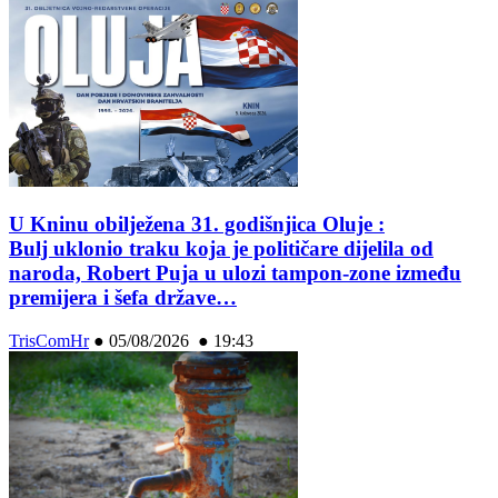
U Kninu obilježena 31. godišnjica Oluje :
Bulj uklonio traku koja je političare dijelila od
naroda, Robert Puja u ulozi tampon-zone između
premijera i šefa države…
TrisComHr
●
05/08/2026 ● 19:43