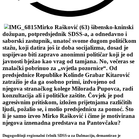
Mirko Rašković (63) šibensko-kninski
dožupan, potpredsjednik SDSS-a, a odnedavno i
saborski zastupnik, unatoč svome dugom političkom
stažu, koji datira još iz doba socijalizma, dosad je
uspijevao biti zapravo anonimni političar koji je od
javnosti bježao kao vrag od tamjana. No, večeras se
znalački pobrinuo za „svjetla pozornice“. Od
predsjednice Republike Kolinde Grabar Kitarović
zatražio je da ga osobno primi, izdvojeno od
njegova stranačkog kolege Milorada Pupovca, radi
konzultacija ali i političke zaštite. Čovjek je pod
agresivnim pritiskom, izložen prijetnjama različitih
ljudi, požalio se, i molio predsjednicu za pomoć. Što
li je samo izveo Mirko Rašković i čime je motivirana
njegova iznenadna predstava na Pantovčaku?
Dugogodišnji regionalni čelnik SDSS-a za Dalmaciju, demantirao je