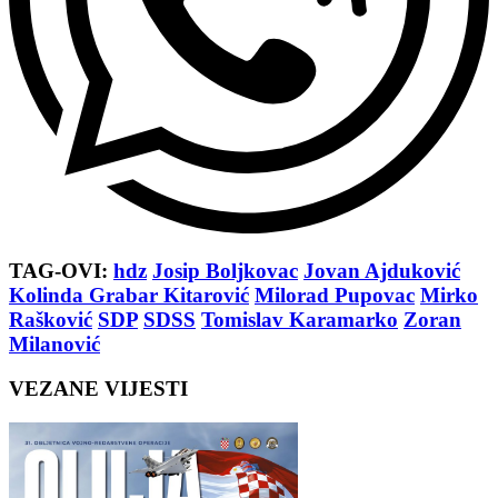
TAG-OVI:
hdz
Josip Boljkovac
Jovan Ajduković
Kolinda Grabar Kitarović
Milorad Pupovac
Mirko
Rašković
SDP
SDSS
Tomislav Karamarko
Zoran
Milanović
VEZANE VIJESTI