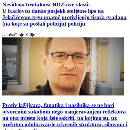
Neviđena brutalnost HDZ-ove vlasti:
U Karlovcu danas posjekli stoljetne lipe na
Jelačićevom trgu unatoč protivljenju tisuća građana
(na koje su poslali policiju) policiju
oslobađanje zbilje
Protiv lažljivaca, fanatika i nasilnika se ne bori
otvorenim sukobom nego usmjeravanjem reflektora
na ona mjesta koja žele sakriti, na kojima su, uz
prešutno odobravanje crkvenih struktura, silovana i