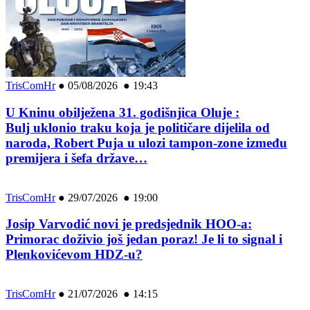
TrisComHr
●
05/08/2026 ● 19:43
U Kninu obilježena 31. godišnjica Oluje :
Bulj uklonio traku koja je političare dijelila od
naroda, Robert Puja u ulozi tampon-zone između
premijera i šefa države…
TrisComHr
●
29/07/2026 ● 19:00
Josip Varvodić novi je predsjednik HOO-a:
Primorac doživio još jedan poraz! Je li to signal i
Plenkovićevom HDZ-u?
TrisComHr
●
21/07/2026 ● 14:15