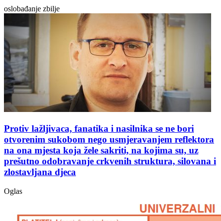
oslobađanje zbilje
Protiv lažljivaca, fanatika i nasilnika se ne bori
otvorenim sukobom nego usmjeravanjem reflektora
na ona mjesta koja žele sakriti, na kojima su, uz
prešutno odobravanje crkvenih struktura, silovana i
zlostavljana djeca
Oglas