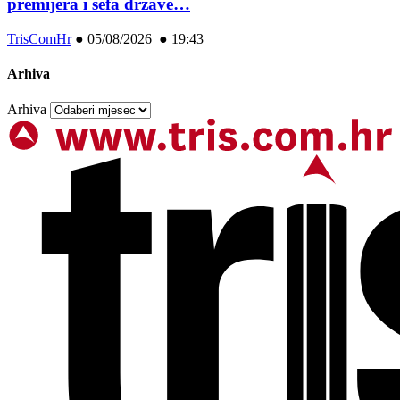
premijera i šefa države…
TrisComHr
●
05/08/2026 ● 19:43
Arhiva
Arhiva