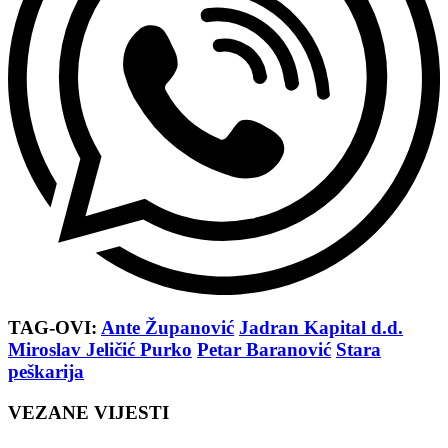
TAG-OVI:
Ante Županović
Jadran Kapital d.d.
Miroslav Jeličić Purko
Petar Baranović
Stara
peškarija
VEZANE VIJESTI