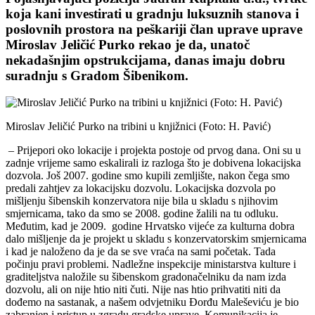
koja kani investirati u gradnju luksuznih stanova i
poslovnih prostora na peškariji član uprave uprave
Miroslav Jeličić Purko rekao je da, unatoč
nekadašnjim opstrukcijama, danas imaju dobru
suradnju s Gradom Šibenikom.
Miroslav Jeličić Purko na tribini u knjižnici (Foto: H. Pavić)
– Prijepori oko lokacije i projekta postoje od prvog dana. Oni su u
zadnje vrijeme samo eskalirali iz razloga što je dobivena lokacijska
dozvola. Još 2007. godine smo kupili zemljište, nakon čega smo
predali zahtjev za lokacijsku dozvolu. Lokacijska dozvola po
mišljenju šibenskih konzervatora nije bila u skladu s njihovim
smjernicama, tako da smo se 2008. godine žalili na tu odluku.
Međutim, kad je 2009. godine Hrvatsko vijeće za kulturna dobra
dalo mišljenje da je projekt u skladu s konzervatorskim smjernicama
i kad je naloženo da je da se sve vraća na sami početak. Tada
počinju pravi problemi. Nadležne inspekcije ministarstva kulture i
graditeljstva naložile su šibenskom gradonačelniku da nam izda
dozvolu, ali on nije htio niti čuti. Nije nas htio prihvatiti niti da
dođemo na sastanak, a našem odvjetniku Đorđu Maleševiću je bio
zabranjen i pristup u zgradu gradske uprave. Komunikacija je