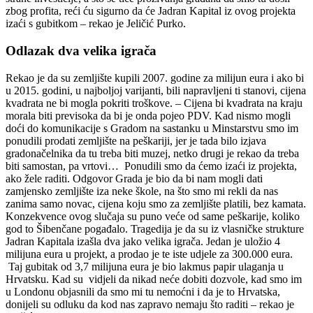
zbog profita, reći ću sigurno da će Jadran Kapital iz ovog projekta
izaći s gubitkom – rekao je Jeličić Purko.
Odlazak dva velika igrača
Rekao je da su zemljište kupili 2007. godine za milijun eura i ako bi
u 2015. godini, u najboljoj varijanti, bili napravljeni ti stanovi, cijena
kvadrata ne bi mogla pokriti troškove. – Cijena bi kvadrata na kraju
morala biti previsoka da bi je onda pojeo PDV. Kad nismo mogli
doći do komunikacije s Gradom na sastanku u Minstarstvu smo im
ponudili prodati zemljište na peškariji, jer je tada bilo izjava
gradonačelnika da tu treba biti muzej, netko drugi je rekao da treba
biti samostan, pa vrtovi… Ponudili smo da ćemo izaći iz projekta,
ako žele raditi. Odgovor Grada je bio da bi nam mogli dati
zamjensko zemljište iza neke škole, na što smo mi rekli da nas
zanima samo novac, cijena koju smo za zemljište platili, bez kamata.
Konzekvence ovog slučaja su puno veće od same peškarije, koliko
god to Šibenčane pogađalo. Tragedija je da su iz vlasničke strukture
Jadran Kapitala izašla dva jako velika igrača. Jedan je uložio 4
milijuna eura u projekt, a prodao je te iste udjele za 300.000 eura.
Taj gubitak od 3,7 milijuna eura je bio lakmus papir ulaganja u
Hrvatsku. Kad su vidjeli da nikad neće dobiti dozvole, kad smo im
u Londonu objasnili da smo mi tu nemoćni i da je to Hrvatska,
donijeli su odluku da kod nas zapravo nemaju što raditi – rekao je