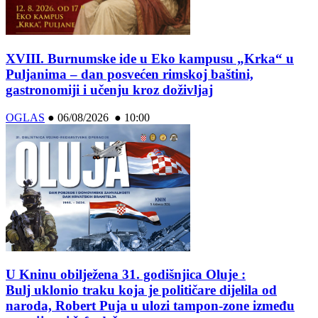
XVIII. Burnumske ide u Eko kampusu „Krka“ u
Puljanima – dan posvećen rimskoj baštini,
gastronomiji i učenju kroz doživljaj
OGLAS
●
06/08/2026 ● 10:00
U Kninu obilježena 31. godišnjica Oluje :
Bulj uklonio traku koja je političare dijelila od
naroda, Robert Puja u ulozi tampon-zone između