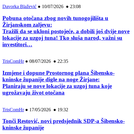
Davorka Blažević
●
10/07/2026 ● 23:08
Pobuna otočana zbog novih tunogojilišta u
Žirjanskom zaljevu:
Tražili da se ukloni postojeće, a dobili još dvije nove
lokacije za uzgoj tuna! Tko sluša narod, važni su
investitori…
TrisComHr
●
08/07/2026 ● 22:35
Izmjene i dopune Prostornog plana Šibensko-
kninske županije digle na noge Žirjane:
Planiraju se nove lokacije za uzgoj tuna koje
ugrožavaju život otočana
TrisComHr
●
17/05/2026 ● 19:32
Tonči Restović, novi predsjednik SDP-a Šibensko-
kninske županije