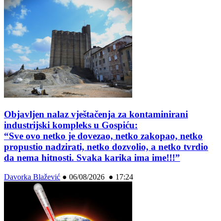
Objavljen nalaz vještačenja za kontaminirani
industrijski kompleks u Gospiću:
“Sve ovo netko je dovezao, netko zakopao, netko
propustio nadzirati, netko dozvolio, a netko tvrdio
da nema hitnosti. Svaka karika ima ime!!!”
Davorka Blažević
●
06/08/2026 ● 17:24