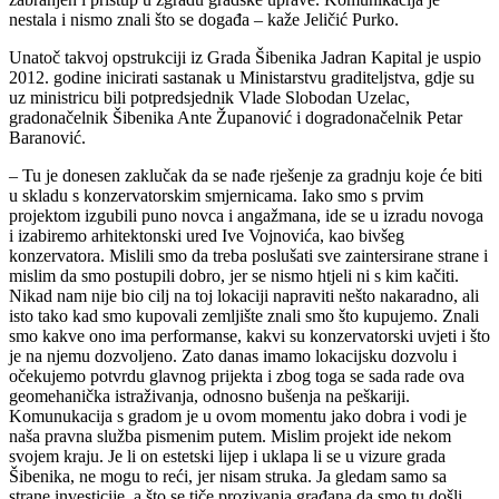
nestala i nismo znali što se događa – kaže Jeličić Purko.
Unatoč takvoj opstrukciji iz Grada Šibenika Jadran Kapital je uspio
2012. godine inicirati sastanak u Ministarstvu graditeljstva, gdje su
uz ministricu bili potpredsjednik Vlade Slobodan Uzelac,
gradonačelnik Šibenika Ante Županović i dogradonačelnik Petar
Baranović.
– Tu je donesen zaklučak da se nađe rješenje za gradnju koje će biti
u skladu s konzervatorskim smjernicama. Iako smo s prvim
projektom izgubili puno novca i angažmana, ide se u izradu novoga
i izabiremo arhitektonski ured Ive Vojnovića, kao bivšeg
konzervatora. Mislili smo da treba poslušati sve zaintersirane strane i
mislim da smo postupili dobro, jer se nismo htjeli ni s kim kačiti.
Nikad nam nije bio cilj na toj lokaciji napraviti nešto nakaradno, ali
isto tako kad smo kupovali zemljište znali smo što kupujemo. Znali
smo kakve ono ima performanse, kakvi su konzervatorski uvjeti i što
je na njemu dozvoljeno. Zato danas imamo lokacijsku dozvolu i
očekujemo potvrdu glavnog prijekta i zbog toga se sada rade ova
geomehanička istraživanja, odnosno bušenja na peškariji.
Komunukacija s gradom je u ovom momentu jako dobra i vodi je
naša pravna služba pismenim putem. Mislim projekt ide nekom
svojem kraju. Je li on estetski lijep i uklapa li se u vizure grada
Šibenika, ne mogu to reći, jer nisam struka. Ja gledam samo sa
strane investicije, a što se tiče prozivanja građana da smo tu došli