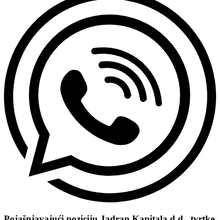
Pojašnjavajući poziciju Jadran Kapitala d.d., tvrtke