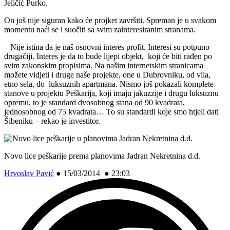
Jeličić Purko.
On još nije siguran kako će projket završiti. Spreman je u svakom
momentu naći se i suočiti sa svim zainteresiranim stranama.
– Nije istina da je naš osnovni interes profit. Interesi su potpuno
drugačiji. Interes je da to bude lijepi objekt, koji će biti rađen po
svim zakonskim propisima. Na našim internetskim stranicama
možete vidjeti i druge naše projekte, one u Dubrovniku, od vila,
etno sela, do luksuznih apartmana. Nismo još pokazali komplete
stanove u projektu Peškarija, koji imaju jakuzzije i drugu luksuznu
opremu, to je standard dvosobnog stana od 90 kvadrata,
jednosobnog od 75 kvadrata… To su standardi koje smo htjeli dati
Šibeniku – rekao je investitor.
Novo lice peškarije prema planovima Jadran Nekretnina d.d.
Hrvoslav Pavić
●
15/03/2014 ● 23:03