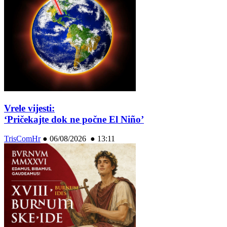
Vrele vijesti:
‘Pričekajte dok ne počne El Niño’
TrisComHr
●
06/08/2026 ● 13:11