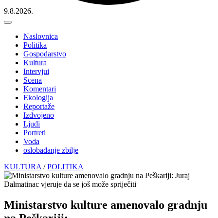
9.8.2026.
Naslovnica
Politika
Gospodarstvo
Kultura
Intervjui
Scena
Komentari
Ekologija
Reportaže
Izdvojeno
Ljudi
Portreti
Voda
oslobađanje zbilje
KULTURA
/
POLITIKA
Ministarstvo kulture amenovalo gradnju
na Peškariji: