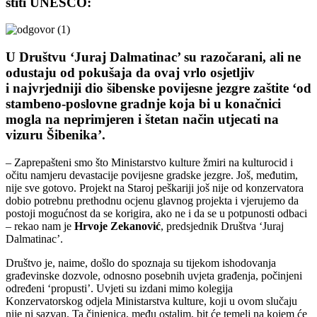
štiti UNESCO:
U Društvu ‘Juraj Dalmatinac’ su razočarani, ali ne
odustaju od pokušaja da ovaj vrlo osjetljiv
i najvrjedniji dio šibenske povijesne jezgre zaštite ‘od
stambeno-poslovne gradnje koja bi u konačnici
mogla na neprimjeren i štetan način utjecati na
vizuru Šibenika’.
– Zaprepašteni smo što Ministarstvo kulture žmiri na kulturocid i
očitu namjeru devastacije povijesne gradske jezgre. Još, međutim,
nije sve gotovo. Projekt na Staroj peškariji još nije od konzervatora
dobio potrebnu prethodnu ocjenu glavnog projekta i vjerujemo da
postoji mogućnost da se korigira, ako ne i da se u potpunosti odbaci
– rekao nam je
Hrvoje Zekanović
, predsjednik Društva ‘Juraj
Dalmatinac’.
Društvo je, naime, došlo do spoznaja su tijekom ishodovanja
građevinske dozvole, odnosno posebnih uvjeta građenja, počinjeni
određeni ‘propusti’. Uvjeti su izdani mimo kolegija
Konzervatorskog odjela Ministarstva kulture, koji u ovom slučaju
nije ni sazvan. Ta činjenica, među ostalim, bit će temelj na kojem će