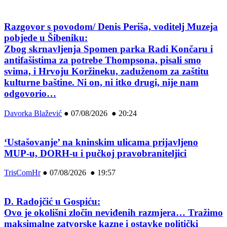
Razgovor s povodom/ Denis Periša, voditelj Muzeja
pobjede u Šibeniku:
Zbog skrnavljenja Spomen parka Radi Končaru i
antifašistima za potrebe Thompsona, pisali smo
svima, i Hrvoju Koržineku, zaduženom za zaštitu
kulturne baštine. Ni on, ni itko drugi, nije nam
odgovorio…
Davorka Blažević
●
07/08/2026 ● 20:24
‘Ustašovanje’ na kninskim ulicama prijavljeno
MUP-u, DORH-u i pučkoj pravobraniteljici
TrisComHr
●
07/08/2026 ● 19:57
D. Radojčić u Gospiću:
Ovo je okolišni zločin neviđenih razmjera… Tražimo
maksimalne zatvorske kazne i ostavke politički