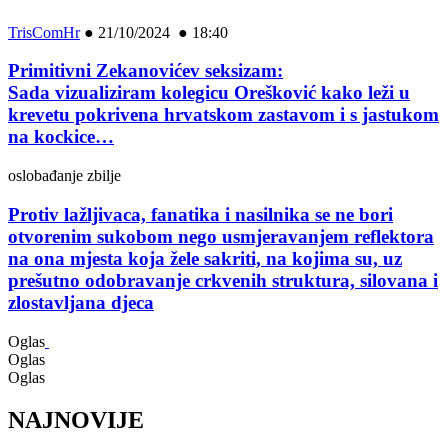
TrisComHr
●
21/10/2024 ● 18:40
Primitivni Zekanovićev seksizam:
Sada vizualiziram kolegicu Orešković kako leži u
krevetu pokrivena hrvatskom zastavom i s jastukom
na kockice…
oslobađanje zbilje
Protiv lažljivaca, fanatika i nasilnika se ne bori
otvorenim sukobom nego usmjeravanjem reflektora
na ona mjesta koja žele sakriti, na kojima su, uz
prešutno odobravanje crkvenih struktura, silovana i
zlostavljana djeca
Oglas
Oglas
Oglas
NAJNOVIJE