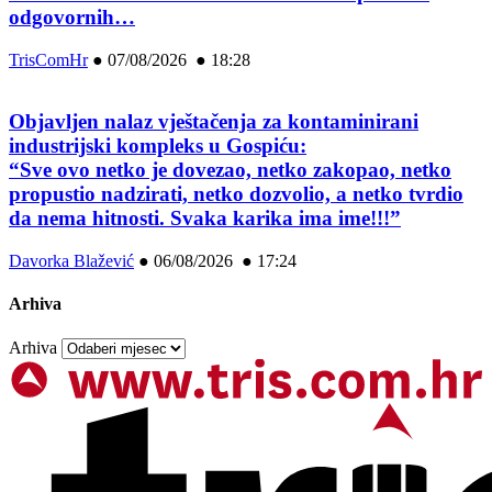
odgovornih…
TrisComHr
●
07/08/2026 ● 18:28
Objavljen nalaz vještačenja za kontaminirani
industrijski kompleks u Gospiću:
“Sve ovo netko je dovezao, netko zakopao, netko
propustio nadzirati, netko dozvolio, a netko tvrdio
da nema hitnosti. Svaka karika ima ime!!!”
Davorka Blažević
●
06/08/2026 ● 17:24
Arhiva
Arhiva