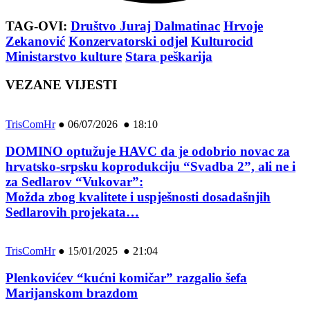
TAG-OVI:
Društvo Juraj Dalmatinac
Hrvoje
Zekanović
Konzervatorski odjel
Kulturocid
Ministarstvo kulture
Stara peškarija
VEZANE VIJESTI
TrisComHr
●
06/07/2026 ● 18:10
DOMINO optužuje HAVC da je odobrio novac za
hrvatsko-srpsku koprodukciju “Svadba 2”, ali ne i
za Sedlarov “Vukovar”:
Možda zbog kvalitete i uspješnosti dosadašnjih
Sedlarovih projekata…
TrisComHr
●
15/01/2025 ● 21:04
Plenkovićev “kućni komičar” razgalio šefa
Marijanskom brazdom