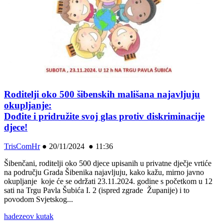
Roditelji oko 500 šibenskih mališana najavljuju
okupljanje:
Dođite i pridružite svoj glas protiv diskriminacije
djece!
TrisComHr
●
20/11/2024 ● 11:36
Šibenčani, roditelji oko 500 djece upisanih u privatne dječje vrtiće
na području Grada Šibenika najavljuju, kako kažu, mirno javno
okupljanje koje će se održati 23.11.2024. godine s početkom u 12
sati na Trgu Pavla Šubića I. 2 (ispred zgrade Županije) i to
povodom Svjetskog...
hadezeov kutak