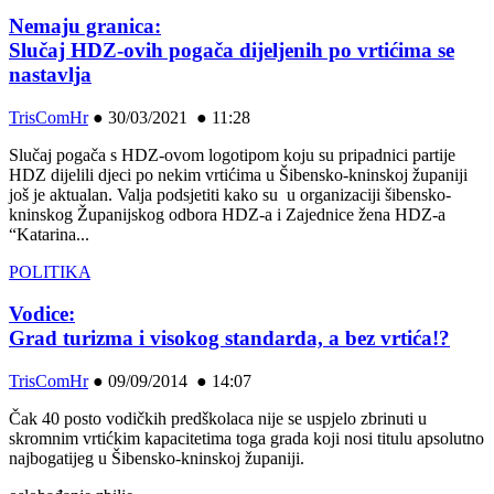
Nemaju granica:
Slučaj HDZ-ovih pogača dijeljenih po vrtićima se
nastavlja
TrisComHr
●
30/03/2021 ● 11:28
Slučaj pogača s HDZ-ovom logotipom koju su pripadnici partije
HDZ dijelili djeci po nekim vrtićima u Šibensko-kninskoj županiji
još je aktualan. Valja podsjetiti kako su u organizaciji šibensko-
kninskog Županijskog odbora HDZ-a i Zajednice žena HDZ-a
“Katarina...
POLITIKA
Vodice:
Grad turizma i visokog standarda, a bez vrtića!?
TrisComHr
●
09/09/2014 ● 14:07
Čak 40 posto vodičkih predškolaca nije se uspjelo zbrinuti u
skromnim vrtićkim kapacitetima toga grada koji nosi titulu apsolutno
najbogatijeg u Šibensko-kninskoj županiji.