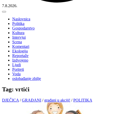
7.8.2026.
Naslovnica
Politika
Gospodarstvo
Kultura
Intervjui
Scena
Komentari
Ekologija
Reportaže
Izdvojeno
Ljudi
Portreti
Voda
oslobađanje zbilje
Tag: vrtići
DJEČICA
/
GRAĐANI
/
građani u akciji!
/
POLITIKA