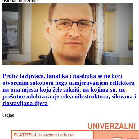
oslobađanje zbilje
Protiv lažljivaca, fanatika i nasilnika se ne bori
otvorenim sukobom nego usmjeravanjem reflektora
na ona mjesta koja žele sakriti, na kojima su, uz
prešutno odobravanje crkvenih struktura, silovana i
zlostavljana djeca
Oglas