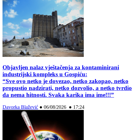
Objavljen nalaz vještačenja za kontaminirani
industrijski kompleks u Gospiću:
“Sve ovo netko je dovezao, netko zakopao, netko
propustio nadzirati, netko dozvolio, a netko tvrdio
da nema hitnosti. Svaka karika ima ime!!!”
Davorka Blažević
●
06/08/2026 ● 17:24