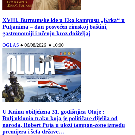
XVIII. Burnumske ide u Eko kampusu „Krka“ u
Puljanima – dan posvećen rimskoj baštini,
gastronomiji i učenju kroz doživljaj
OGLAS
●
06/08/2026 ● 10:00
U Kninu obilježena 31. godišnjica Oluje :
Bulj uklonio traku koja je političare dijelila od
naroda, Robert Puja u ulozi tampon-zone između
premijera i šefa države…