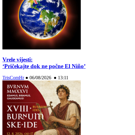
Vrele vijesti:
‘Pričekajte dok ne počne El Niño’
TrisComHr
●
06/08/2026 ● 13:11