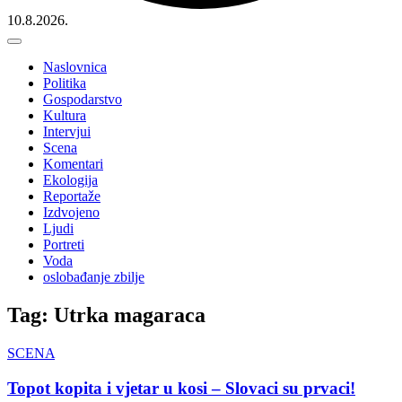
10.8.2026.
Naslovnica
Politika
Gospodarstvo
Kultura
Intervjui
Scena
Komentari
Ekologija
Reportaže
Izdvojeno
Ljudi
Portreti
Voda
oslobađanje zbilje
Tag: Utrka magaraca
SCENA
Topot kopita i vjetar u kosi – Slovaci su prvaci!