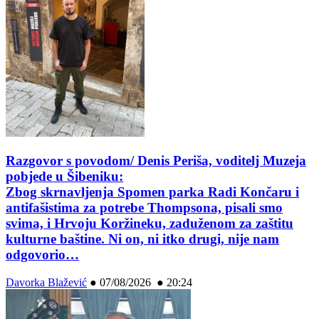
Razgovor s povodom/ Denis Periša, voditelj Muzeja
pobjede u Šibeniku:
Zbog skrnavljenja Spomen parka Radi Končaru i
antifašistima za potrebe Thompsona, pisali smo
svima, i Hrvoju Koržineku, zaduženom za zaštitu
kulturne baštine. Ni on, ni itko drugi, nije nam
odgovorio…
Davorka Blažević
●
07/08/2026 ● 20:24