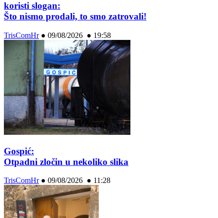
koristi slogan:
Što nismo prodali, to smo zatrovali!
TrisComHr
●
09/08/2026 ● 19:58
Gospić:
Otpadni zločin u nekoliko slika
TrisComHr
●
09/08/2026 ● 11:28