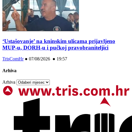
‘Ustašovanje’ na kninskim ulicama prijavljeno
MUP-u, DORH-u i pučkoj pravobraniteljici
TrisComHr
●
07/08/2026 ● 19:57
Arhiva
Arhiva