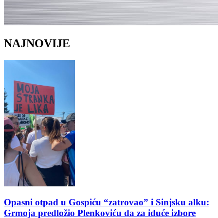
NAJNOVIJE
Opasni otpad u Gospiću “zatrovao” i Sinjsku alku:
Grmoja predložio Plenkoviću da za iduće izbore