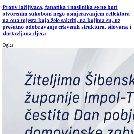
Protiv lažljivaca, fanatika i nasilnika se ne bori
otvorenim sukobom nego usmjeravanjem reflektora
na ona mjesta koja žele sakriti, na kojima su, uz
prešutno odobravanje crkvenih struktura, silovana i
zlostavljana djeca
Oglas