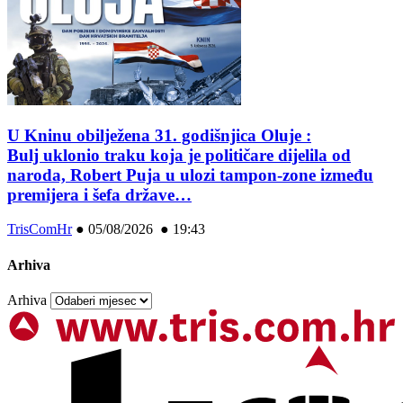
U Kninu obilježena 31. godišnjica Oluje :
Bulj uklonio traku koja je političare dijelila od
naroda, Robert Puja u ulozi tampon-zone između
premijera i šefa države…
TrisComHr
●
05/08/2026 ● 19:43
Arhiva
Arhiva