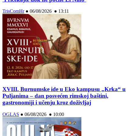
TrisComHr
●
06/08/2026 ● 13:11
XVIII. Burnumske ide u Eko kampusu „Krka“ u
Puljanima – dan posvećen rimskoj baštini,
gastronomiji i učenju kroz doživljaj
OGLAS
●
06/08/2026 ● 10:00