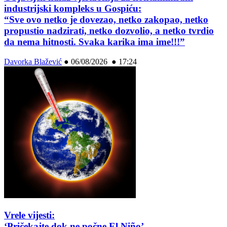
industrijski kompleks u Gospiću:
“Sve ovo netko je dovezao, netko zakopao, netko
propustio nadzirati, netko dozvolio, a netko tvrdio
da nema hitnosti. Svaka karika ima ime!!!”
Davorka Blažević
●
06/08/2026 ● 17:24
Vrele vijesti:
‘Pričekajte dok ne počne El Niño’