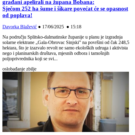
građani apelirali na župana Bobana:
Sječom 252 ha šume i šikare povećat će se opasnost
od poplava!
Davorka Blažević
●
17/06/2025 ● 15:18
Na području Splitsko-dalmatinske županije u planu je izgradnja
solarne elektrane „Gala-Obrovac Sinjski” na površini od čak 248,5
hektara, što je izazvalo revolt ne samo ekoloških udruga i aktivista
nego i planinarskih društava, mjesnih odbora i tamošnjih
poljoprivrednika koji se svi...
oslobađanje zbilje