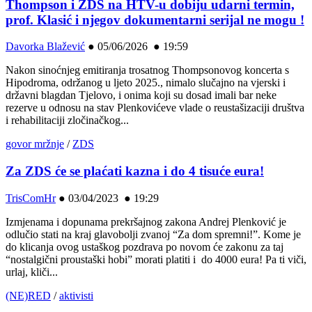
Thompson i ZDS na HTV-u dobiju udarni termin,
prof. Klasić i njegov dokumentarni serijal ne mogu !
Davorka Blažević
●
05/06/2026 ● 19:59
Nakon sinoćnjeg emitiranja trosatnog Thompsonovog koncerta s
Hipodroma, održanog u ljeto 2025., nimalo slučajno na vjerski i
državni blagdan Tjelovo, i onima koji su dosad imali bar neke
rezerve u odnosu na stav Plenkovićeve vlade o reustašizaciji društva
i rehabilitaciji zločinačkog...
govor mržnje
/
ZDS
Za ZDS će se plaćati kazna i do 4 tisuće eura!
TrisComHr
●
03/04/2023 ● 19:29
Izmjenama i dopunama prekršajnog zakona Andrej Plenković je
odlučio stati na kraj glavobolji zvanoj “Za dom spremni!”. Kome je
do klicanja ovog ustaškog pozdrava po novom će zakonu za taj
“nostalgični proustaški hobi” morati platiti i do 4000 eura! Pa ti viči,
urlaj, kliči...
(NE)RED
/
aktivisti