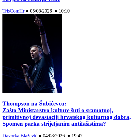
TrisComHr
●
05/08/2026 ● 10:10
Thompson na Šubićevcu:
Zašto Ministarstvo kulture šuti o sramotnoj,
primitivnoj devastaciji hrvatskog kulturnog dobra,
Spomen parka strijeljanim antifašistima?
Davorka Blažević
●
04/08/2026 ● 19:47