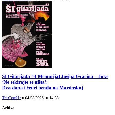
ŠI Gitarijada #4 Memorijal Josipa Gracina – Joke
‘Ne sekirajte se ništa’:
Dva dana i četiri benda na Martinskoj
TrisComHr
●
04/08/2026 ● 14:28
Arhiva