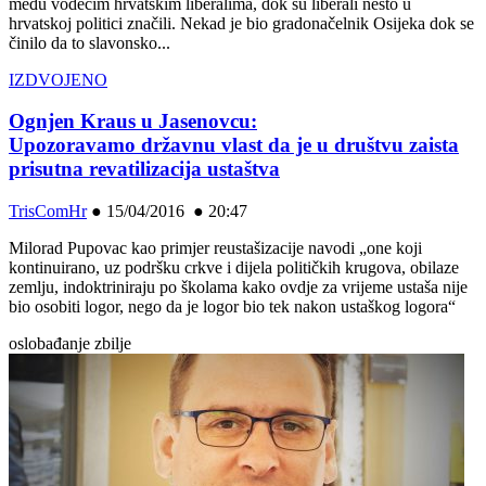
među vodećim hrvatskim liberalima, dok su liberali nešto u
hrvatskoj politici značili. Nekad je bio gradonačelnik Osijeka dok se
činilo da to slavonsko...
IZDVOJENO
Ognjen Kraus u Jasenovcu:
Upozoravamo državnu vlast da je u društvu zaista
prisutna revatilizacija ustaštva
TrisComHr
●
15/04/2016 ● 20:47
Milorad Pupovac kao primjer reustašizacije navodi „one koji
kontinuirano, uz podršku crkve i dijela političkih krugova, obilaze
zemlju, indoktriniraju po školama kako ovdje za vrijeme ustaša nije
bio osobiti logor, nego da je logor bio tek nakon ustaškog logora“
oslobađanje zbilje