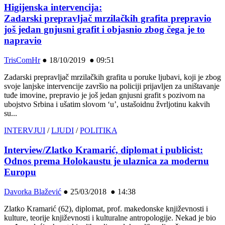
Higijenska intervencija:
Zadarski prepravljač mrzilačkih grafita prepravio
još jedan gnjusni grafit i objasnio zbog čega je to
napravio
TrisComHr
●
18/10/2019 ● 09:51
Zadarski prepravljač mrzilačkih grafita u poruke ljubavi, koji je zbog
svoje lanjske intervencije završio na policiji prijavljen za uništavanje
tuđe imovine, prepravio je još jedan gnjusni grafit s pozivom na
ubojstvo Srbina i ušatim slovom ‘u’, ustašoidnu žvrljotinu kakvih
su...
INTERVJUI
/
LJUDI
/
POLITIKA
Interview/Zlatko Kramarić, diplomat i publicist:
Odnos prema Holokaustu je ulaznica za modernu
Europu
Davorka Blažević
●
25/03/2018 ● 14:38
Zlatko Kramarić (62), diplomat, prof. makedonske književnosti i
kulture, teorije književnosti i kulturalne antropologije. Nekad je bio