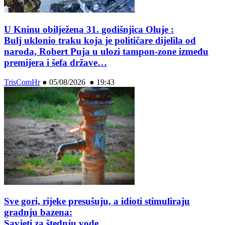
U Kninu obilježena 31. godišnjica Oluje :
Bulj uklonio traku koja je političare dijelila od
naroda, Robert Puja u ulozi tampon-zone između
premijera i šefa države…
TrisComHr
●
05/08/2026 ● 19:43
Sve gori, rijeke presušuju, a idioti stimuliraju
gradnju bazena:
Savjeti za štednju vode