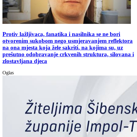
Protiv lažljivaca, fanatika i nasilnika se ne bori
otvorenim sukobom nego usmjeravanjem reflektora
na ona mjesta koja žele sakriti, na kojima su, uz
prešutno odobravanje crkvenih struktura, silovana i
zlostavljana djeca
Oglas